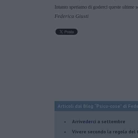
Intanto speriamo di goderci queste ultime s
Federica Giusti
Articoli dal Blog “Psico-cose” di Fed
​Arrivederci a settembre
​Vivere secondo la regola del