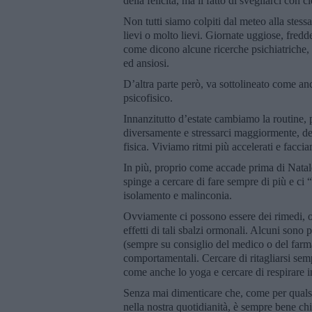
della felicità, ma il fatto di svegliarci con c
Non tutti siamo colpiti dal meteo alla ste
lievi o molto lievi. Giornate uggiose, fred
come dicono alcune ricerche psichiatriche,
ed ansiosi.
D’altra parte però, va sottolineato come anc
psicofisico.
Innanzitutto d’estate cambiamo la routine,
diversamente e stressarci maggiormente, de
fisica. Viviamo ritmi più accelerati e facci
In più, proprio come accade prima di Natal
spinge a cercare di fare sempre di più e ci
isolamento e malinconia.
Ovviamente ci possono essere dei rimedi, o
effetti di tali sbalzi ormonali. Alcuni sono 
(sempre su consiglio del medico o del farmac
comportamentali. Cercare di ritagliarsi sem
come anche lo yoga e cercare di respirare i
Senza mai dimenticare che, come per qualsia
nella nostra quotidianità, è sempre bene chi