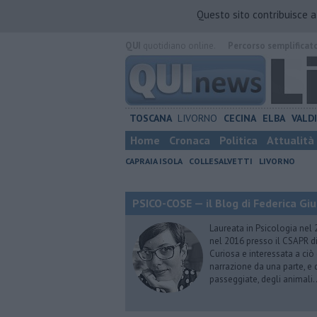
Questo sito contribuisce 
QUI
quotidiano online.
Percorso semplificat
TOSCANA
LIVORNO
CECINA
ELBA
VALD
Home
Cronaca
Politica
Attualità
CAPRAIA ISOLA
COLLESALVETTI
LIVORNO
PSICO-COSE — il Blog di Federica Giu
Laureata in Psicologia nel 
nel 2016 presso il CSAPR di
Curiosa e interessata a ciò
narrazione da una parte, e d
passeggiate, degli animali…