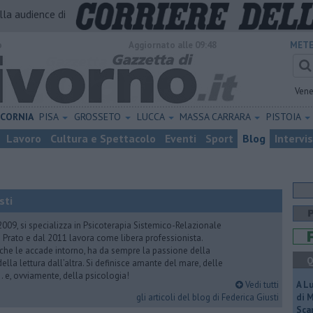
alla audience di
o
Aggiornato alle 09:48
METE
Vene
ICORNIA
PISA
GROSSETO
LUCCA
MASSA CARRARA
PISTOIA
Lavoro
Cultura e Spettacolo
Eventi
Sport
Blog
Intervi
sti
2009, si specializza in Psicoterapia Sistemico-Relazionale
 Prato e dal 2011 lavora come libera professionista.
 che le accade intorno, ha da sempre la passione della
Q
ella lettura dall’altra. Si definisce amante del mare, delle
 e, ovviamente, della psicologia!
Vedi tutti
A L
gli articoli del blog di Federica Giusti
di 
Scar