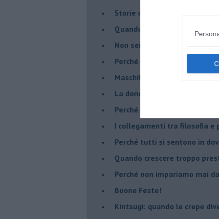
​Storie di rinascita: i Take Tha
​Quando la rigidità del tera
Persona
​Non sei indietro, stai seguen
​Perché abbiamo bisogno di 
​Maschilismo inconsapevole
​La donna può scegliere di n
​Perché abbiamo così bisogno 
​I collegamenti tra filosofia e
​Perché tutti si sentono in dov
​Quando crescere troppo pres
​Perché non impariamo mai dag
​Buone Feste!
​Kintsugi: quando le crepe di