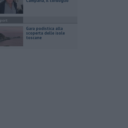
Campana, il cordoglio
port
Gara podistica alla
scoperta delle isole
toscane