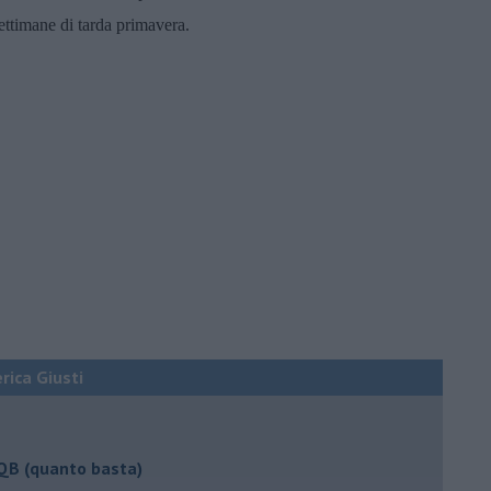
ettimane di tarda primavera.
erica Giusti
 QB (quanto basta)