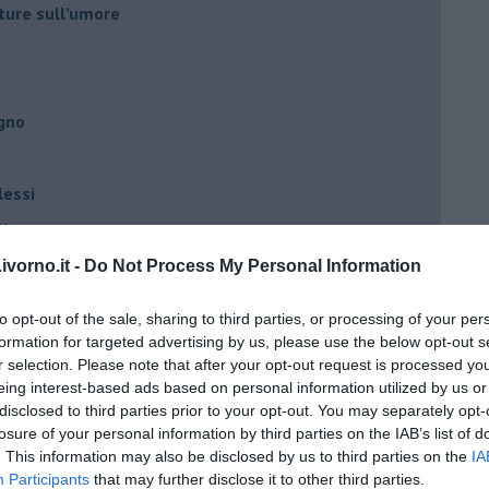
ture sull’umore
egno
lessi
 il tempo
na sindrome
vorno.it -
Do Not Process My Personal Information
casa
to opt-out of the sale, sharing to third parties, or processing of your per
formation for targeted advertising by us, please use the below opt-out s
r selection. Please note that after your opt-out request is processed y
i
eing interest-based ads based on personal information utilized by us or
oterapia
disclosed to third parties prior to your opt-out. You may separately opt-
losure of your personal information by third parties on the IAB’s list of
scita!
. This information may also be disclosed by us to third parties on the
IA
Participants
that may further disclose it to other third parties.