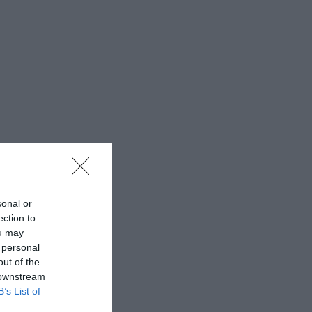
sonal or
ection to
ou may
 personal
out of the
 downstream
B’s List of