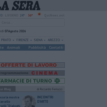
24°
36°
O:
LIVORNO
QuiNews.net
rdì
07 Agosto 2026
PRATO
FIRENZE
SIENA
AREZZO
ste
Animali
Pubblicità
Contatti
ui Blog
di Riccardo Ferrucci
INCONTRI
ucca la mostra
D'ARTE
Marcello
selli “Dialoghi