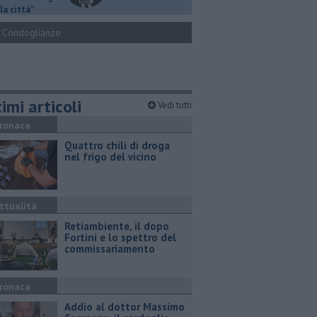
la città"
Condoglianze
imi articoli
Vedi tutti
ronaca
Quattro chili di droga
nel frigo del vicino
ttualità
Retiambiente, il dopo
Fortini e lo spettro del
commissariamento
ronaca
Addio al dottor Massimo