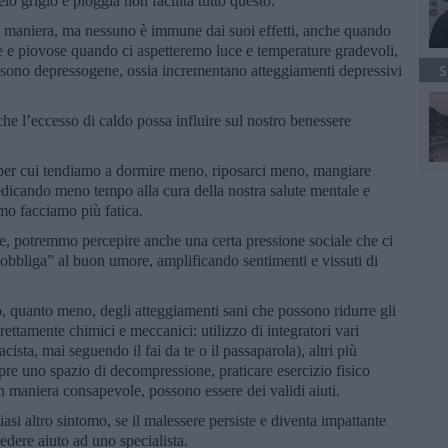
ielo grigio e pioggia non facilita tutto questo.
ssa maniera, ma nessuno è immune dai suoi effetti, anche quando
de e piovose quando ci aspetteremo luce e temperature gradevoli,
 sono depressogene, ossia incrementano atteggiamenti depressivi
S
he l’eccesso di caldo possa influire sul nostro benessere
 per cui tendiamo a dormire meno, riposarci meno, mangiare
dicando meno tempo alla cura della nostra salute mentale e
amo facciamo più fatica.
e, potremmo percepire anche una certa pressione sociale che ci
 “obbliga” al buon umore, amplificando sentimenti e vissuti di
, quanto meno, degli atteggiamenti sani che possono ridurre gli
prettamente chimici e meccanici: utilizzo di integratori vari
ista, mai seguendo il fai da te o il passaparola), altri più
pre uno spazio di decompressione, praticare esercizio fisico
n maniera consapevole, possono essere dei validi aiuti.
si altro sintomo, se il malessere persiste e diventa impattante
edere aiuto ad uno specialista.