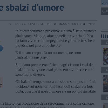
 e sbalzi d’umore
con 
QUI
DI FEDERICA GIUSTI - VENERDÌ
31 MAGGIO 2024
ORE 09:00
In queste settimane pre estive il clima è stato piuttosto
Ult
altalenante. Maggio, almeno nella provincia di Pisa,
ha fatto vivere caldi impegnativi e giornate fresche e
C
piovose, nel giro di poche ore.
E il nostro corpo e la nostra mente, ne sono
particolarmente provati.
Sul piano prettamente fisico magri ci sono i così detti
malanni di stagione e sul piano emotivo le cose non
A
sono molto diverse.
Gli balzi di temperatura a cui siamo sottoposti, infatti,
incidono sui nostri ormoni facendoli sbalzare a loro
volta, così che il nostro umore sia un po' più instabile
C
 la fisiologica produzione della serotonina, nota come ormone