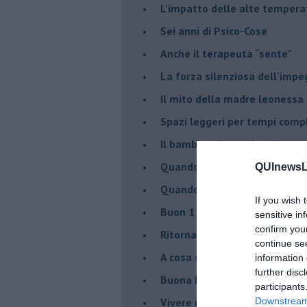
​L'impatto delle alte tempera
Sei anni di Psico-Cose
​Anche il terapeuta “sente”
​La forza silenziosa dell'imp
​Il mito della madre leonessa
Spazi leggeri per tempi comp
Il bambino, il marshmallow e
​Quando cambia il nome di u
QUInewsLi
​Quando il terapeuta torna a 
If you wish 
​Buon 1 Maggio!
sensitive in
confirm you
Ritornare indietro di vent’ann
continue se
​A cosa serve davvero la psic
information 
further disc
​Buona Pasqua e … buona rina
participants
​Vivere nell’incertezza
Downstream 