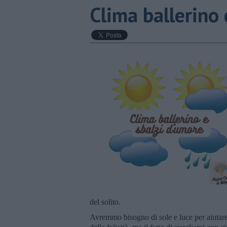
​Clima ballerino
del solito.
Avremmo bisogno di sole e luce per aiutare