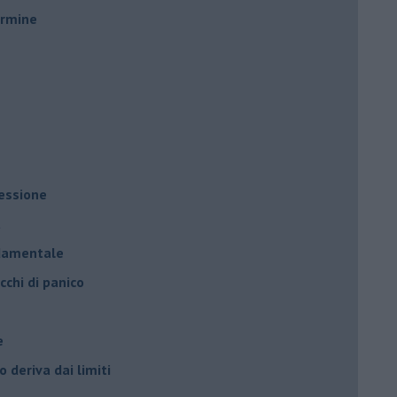
ermine
ressione
à
ndamentale
cchi di panico
e
 deriva dai limiti