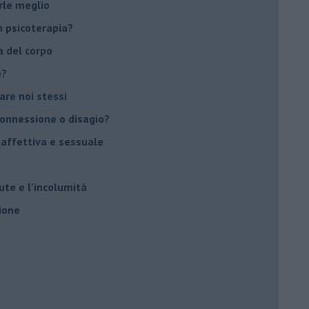
rle meglio
 psicoterapia?
a del corpo
e?
vare noi stessi
 connessione o disagio?
 affettiva e sessuale
ute e l’incolumità
ione