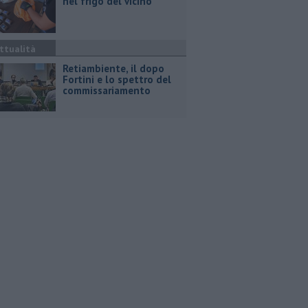
nel frigo del vicino
ttualità
Retiambiente, il dopo
Fortini e lo spettro del
commissariamento