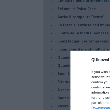
​L'impatto delle alte tempera
Sei anni di Psico-Cose
​Anche il terapeuta “sente”
​La forza silenziosa dell'imp
​Il mito della madre leonessa
Spazi leggeri per tempi comp
Il bambino, il marshmallow e
​Quando cambia il nome di u
QUInewsLi
​Quando il terapeuta torna a 
If you wish 
​Buon 1 Maggio!
sensitive in
Ritornare indietro di vent’ann
confirm you
continue se
​A cosa serve davvero la psic
information 
​Buona Pasqua e … buona rina
further disc
participants
​Vivere nell’incertezza
Downstream 