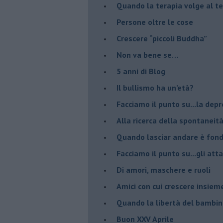
​Quando la terapia volge al t
​Persone oltre le cose
​Crescere “piccoli Buddha”
Non va bene se…
​5 anni di Blog
​Il bullismo ha un’età?
Facciamo il punto su...la dep
​Alla ricerca della spontaneit
​Quando lasciar andare è fo
Facciamo il punto su...gli atta
Di amori, maschere e ruoli
​Amici con cui crescere insiem
​Quando la libertà del bambino
Buon XXV Aprile