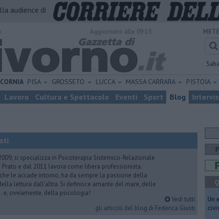
alla audience di
o
Aggiornato alle 09:15
METE
Sab
ICORNIA
PISA
GROSSETO
LUCCA
MASSA CARRARA
PISTOIA
Lavoro
Cultura e Spettacolo
Eventi
Sport
Blog
Intervi
sti
2009, si specializza in Psicoterapia Sistemico-Relazionale
 Prato e dal 2011 lavora come libera professionista.
 che le accade intorno, ha da sempre la passione della
Q
ella lettura dall’altra. Si definisce amante del mare, delle
 e, ovviamente, della psicologia!
Vedi tutti
​Un 
gli articoli del blog di Federica Giusti
civ