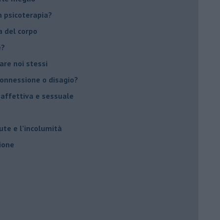
 psicoterapia?
a del corpo
e?
vare noi stessi
 connessione o disagio?
 affettiva e sessuale
ute e l’incolumità
ione