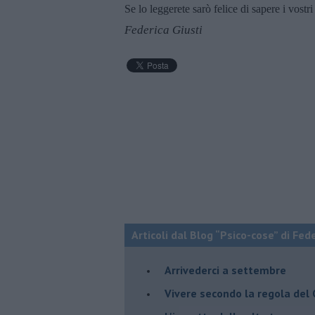
Se lo leggerete sarò felice di sapere i vost
Federica Giusti
Articoli dal Blog “Psico-cose” di Fed
​Arrivederci a settembre
​Vivere secondo la regola del