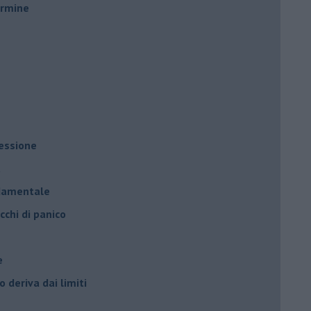
ermine
ressione
à
ndamentale
cchi di panico
e
 deriva dai limiti