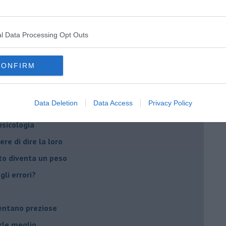
t
peuta è fondamentale
l Data Processing Opt Outs
do il tuo tempo
Sanremo?
CONFIRM
on essere madre!
Data Deletion
Data Access
Privacy Policy
di supereroi?
 psicologia
ere di dire la loro
to diventa un peso
li errori?
ventano preziose
rle meglio