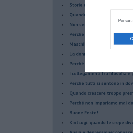
​Storie di rinascita: i Take Tha
​Quando la rigidità del tera
Persona
​Non sei indietro, stai seguen
​Perché abbiamo bisogno di 
​Maschilismo inconsapevole
​La donna può scegliere di n
​Perché abbiamo così bisogno 
​I collegamenti tra filosofia e
​Perché tutti si sentono in dov
​Quando crescere troppo pres
​Perché non impariamo mai dag
​Buone Feste!
​Kintsugi: quando le crepe di
Ansia e depressione: conosce