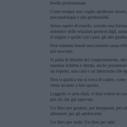
livello professionale.
Come sempre non voglio spoilerare niente, 
psicopatologia e alla genitorialità.
Senza sapere di esserlo, avendo una formazi
sistemico delle relazioni genitori-figli, and
d’origine e quelle con i pari, gli altri geni
Non esistono banali meccanismi causa-effet
più nascosto.
Si parla di disturbi del comportamento, distur
maniera schietta e diretta, anche prendendo 
un rispetto, una cura e un’attenzione che s
Non si giudica ma si cerca di capire, come di
viene invitato a fare questo.
Leggerlo vi arricchirà, vi farà vedere le co
più ciò che già sapevate.
Un libro per genitori, per insegnanti, per ed
allenatori, per gli adolescenti.
Un libro per molti. Un libro per tutti.