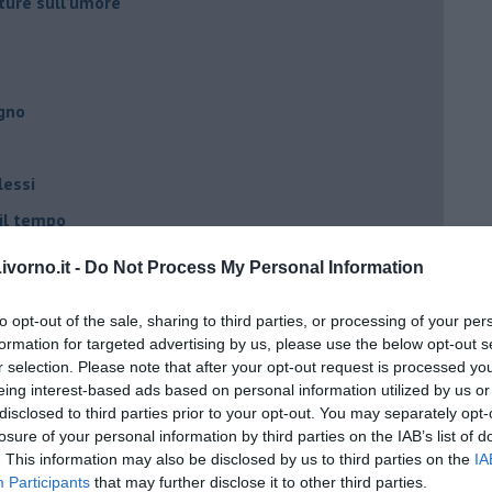
ture sull’umore
egno
lessi
 il tempo
na sindrome
vorno.it -
Do Not Process My Personal Information
casa
to opt-out of the sale, sharing to third parties, or processing of your per
formation for targeted advertising by us, please use the below opt-out s
i
r selection. Please note that after your opt-out request is processed y
eing interest-based ads based on personal information utilized by us or
oterapia
disclosed to third parties prior to your opt-out. You may separately opt-
scita!
losure of your personal information by third parties on the IAB’s list of
. This information may also be disclosed by us to third parties on the
IA
Participants
that may further disclose it to other third parties.