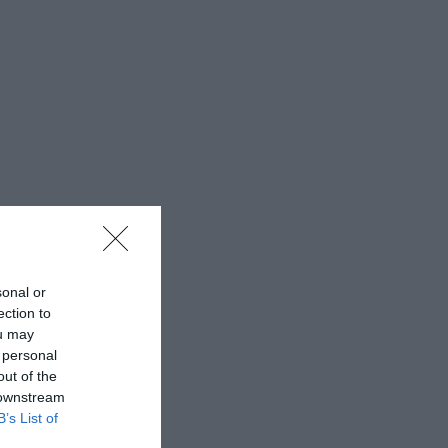
sonal or
ection to
ou may
 personal
out of the
 downstream
B’s List of