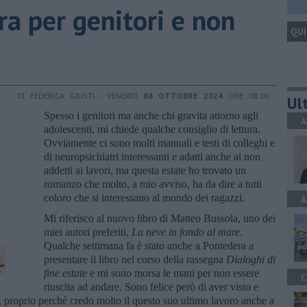
ura per genitori e non
QUI
DI FEDERICA GIUSTI - VENERDÌ
04 OTTOBRE 2024
ORE 08:00
Ult
Spesso i genitori ma anche chi gravita attorno agli
A
adolescenti, mi chiede qualche consiglio di lettura.
Ovviamente ci sono molti manuali e testi di colleghi e
di neuropsichiatri interessanti e adatti anche ai non
addetti ai lavori, ma questa estate ho trovato un
romanzo che molto, a mio avviso, ha da dire a tutti
coloro che si interessano al mondo dei ragazzi.
A
Mi riferisco al nuovo libro di Matteo Bussola, uno dei
miei autori preferiti,
La neve in fondo al mare
.
Qualche settimana fa è stato anche a Pontedera a
presentare il libro nel corso della rassegna
Dialoghi di
fine estate
e mi sono morsa le mani per non essere
C
riuscita ad andare. Sono felice però di aver visto e
e, proprio perché credo molto il questo suo ultimo lavoro anche a