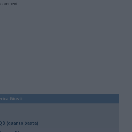
ri commenti.
erica Giusti
 QB (quanto basta)