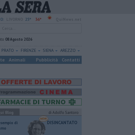
25°
36°
O:
LIVORNO
QuiNews.net
ato
08 Agosto 2026
PRATO
FIRENZE
SIENA
AREZZO
ste
Animali
Pubblicità
Contatti
ui Blog
di Adolfo Santoro
DISINCANTATO
esempio di
ismo