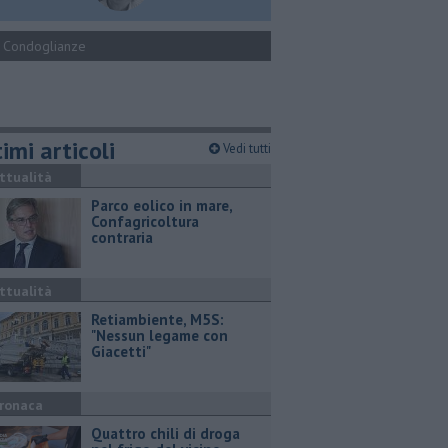
Condoglianze
imi articoli
Vedi tutti
ttualità
Parco eolico in mare,
Confagricoltura
contraria
ttualità
Retiambiente, M5S:
"Nessun legame con
Giacetti"
ronaca
Quattro chili di droga