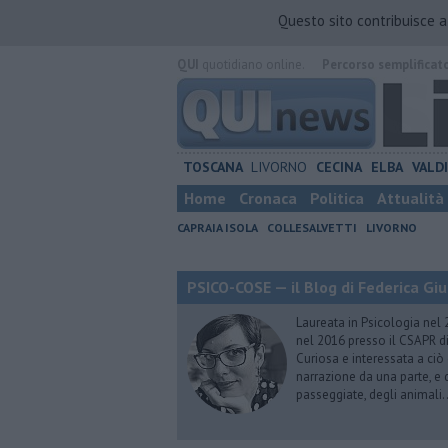
Questo sito contribuisce 
QUI
quotidiano online.
Percorso semplificat
TOSCANA
LIVORNO
CECINA
ELBA
VALD
Home
Cronaca
Politica
Attualità
CAPRAIA ISOLA
COLLESALVETTI
LIVORNO
PSICO-COSE — il Blog di Federica Giu
Laureata in Psicologia nel 
nel 2016 presso il CSAPR di
Curiosa e interessata a ciò
narrazione da una parte, e d
passeggiate, degli animali…