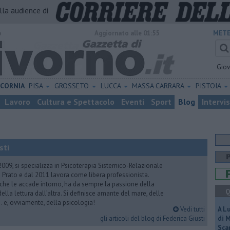
alla audience di
o
Aggiornato alle 01:55
METE
Gio
ICORNIA
PISA
GROSSETO
LUCCA
MASSA CARRARA
PISTOIA
Lavoro
Cultura e Spettacolo
Eventi
Sport
Blog
Intervi
sti
2009, si specializza in Psicoterapia Sistemico-Relazionale
 Prato e dal 2011 lavora come libera professionista.
 che le accade intorno, ha da sempre la passione della
Q
ella lettura dall’altra. Si definisce amante del mare, delle
 e, ovviamente, della psicologia!
Vedi tutti
A L
gli articoli del blog di Federica Giusti
di 
Scar