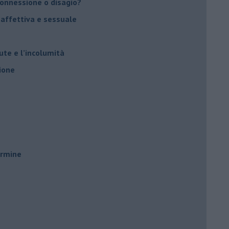
 connessione o disagio?
 affettiva e sessuale
ute e l’incolumità
ione
ermine