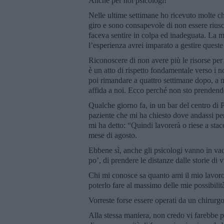
Anche per noi psicologi!
Nelle ultime settimane ho ricevuto molte c
giro e sono consapevole di non essere rius
faceva sentire in colpa ed inadeguata. La 
l’esperienza avrei imparato a gestire queste
Riconoscere di non avere più le risorse per 
è un atto di rispetto fondamentale verso i no
poi rimandare a quattro settimane dopo, a mi
affida a noi. Ecco perché non sto prendend
Qualche giorno fa, in un bar del centro di 
paziente che mi ha chiesto dove andassi per
mi ha detto: “Quindi lavorerà o riese a stac
mese di agosto.
Ebbene sì, anche gli psicologi vanno in vac
po’, di prendere le distanze dalle storie di
Chi mi conosce sa quanto ami il mio lavoro
poterlo fare al massimo delle mie possibilit
Vorreste forse essere operati da un chirur
Alla stessa maniera, non credo vi farebbe p