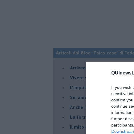
Articoli dal Blog “Psico-cose” di Fed
​Arrivederci a settembre
QUInewsLi
​Vivere secondo la regola del
​L'impatto delle alte tempera
If you wish 
sensitive in
Sei anni di Psico-Cose
confirm you
continue se
​Anche il terapeuta “sente”
information 
​La forza silenziosa dell'imp
further disc
participants
​Il mito della madre leonessa
Downstream 