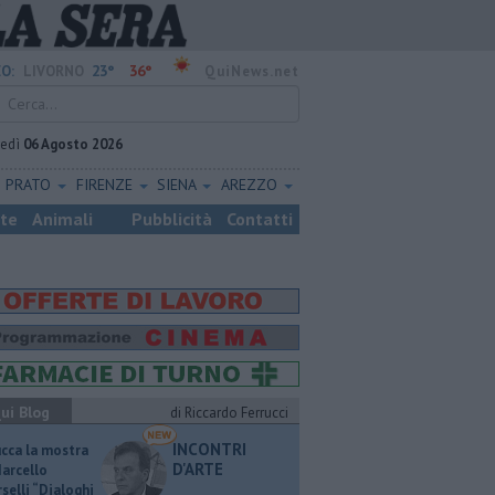
23°
36°
O:
LIVORNO
QuiNews.net
vedì
06 Agosto 2026
PRATO
FIRENZE
SIENA
AREZZO
ste
Animali
Pubblicità
Contatti
ui Blog
di Riccardo Ferrucci
INCONTRI
ucca la mostra
D'ARTE
Marcello
selli “Dialoghi