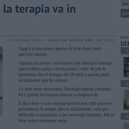
a la terapia va in
con 
QUI
DI FEDERICA GIUSTI - VENERDÌ
06 AGOSTO 2021
ORE 07:00
Ult
Oggi è il mio primo giorno di ferie dopo mesi
C
davvero intensi.
Ognuno ha avuto i suoi motivi per stancarsi durante
quest’ultimo anno, e io ho avuto i miei. In più la
pandemia che ci insegue da 18 mesi a questa parte,
sicuramente non ha aiutato.
A
Le ferie sono necessarie, fisiologicamente parlando,
ed è quindi necessario riuscire a ritagliarsele.
E dico ferie e non vacanze perché non tutti possono
permettersi di andare altrove fisicamente, vuoi per
difficoltà economiche o per necessità familiari. Ma le
A
ferie sono comunque sacre.