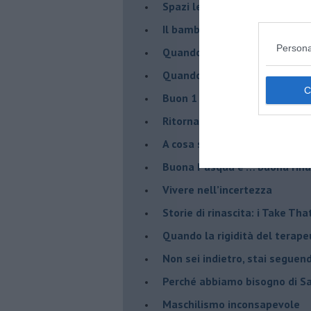
Spazi leggeri per tempi comp
Il bambino, il marshmallow e
Persona
​Quando cambia il nome di u
​Quando il terapeuta torna a 
​Buon 1 Maggio!
Ritornare indietro di vent’ann
​A cosa serve davvero la psic
​Buona Pasqua e … buona rina
​Vivere nell’incertezza
​Storie di rinascita: i Take Tha
​Quando la rigidità del tera
​Non sei indietro, stai seguen
​Perché abbiamo bisogno di 
​Maschilismo inconsapevole