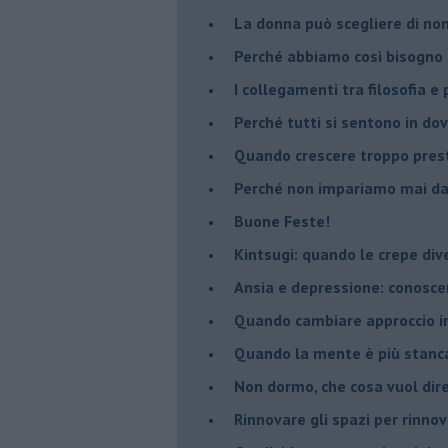
​La donna può scegliere di n
​Perché abbiamo così bisogno 
​I collegamenti tra filosofia e
​Perché tutti si sentono in dov
​Quando crescere troppo pres
​Perché non impariamo mai dag
​Buone Feste!
​Kintsugi: quando le crepe di
Ansia e depressione: conosce
Quando cambiare approccio in
​Quando la mente è più stanc
Non dormo, che cosa vuol dir
​Rinnovare gli spazi per rinno