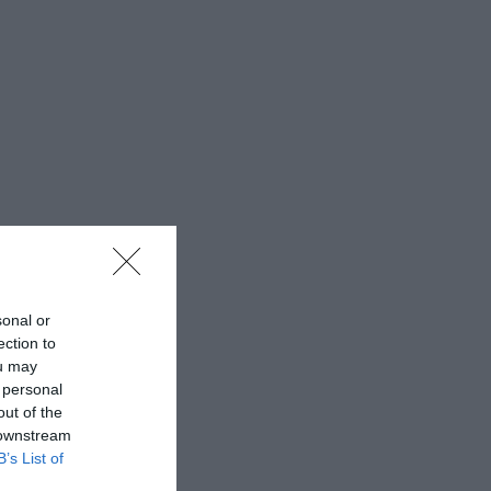
sonal or
ection to
ou may
 personal
out of the
 downstream
B’s List of