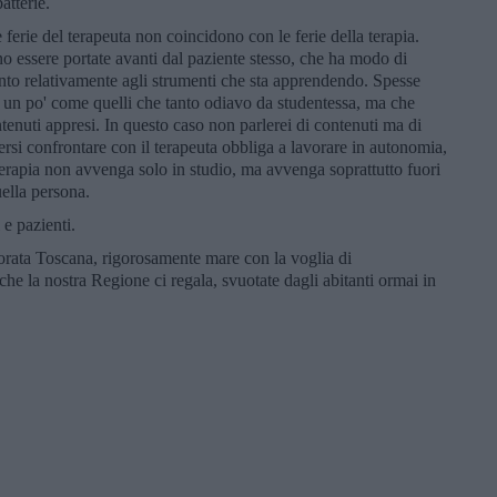
atterie.
e ferie del terapeuta non coincidono con le ferie della terapia.
ono essere portate avanti dal paziente stesso, che ha modo di
giunto relativamente agli strumenti che sta apprendendo. Spesse
a, un po' come quelli che tanto odiavo da studentessa, ma che
ntenuti appresi. In questo caso non parlerei di contenuti ma di
ersi confrontare con il terapeuta obbliga a lavorare in autonomia,
erapia non avvenga solo in studio, ma avvenga soprattutto fuori
uella persona.
 e pazienti.
orata Toscana, rigorosamente mare con la voglia di
he la nostra Regione ci regala, svuotate dagli abitanti ormai in