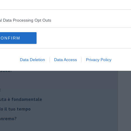
lessi
 il tempo
l Data Processing Opt Outs
na sindrome
casa
CONFIRM
i
Data Deletion
Data Access
Privacy Policy
oterapia
scita!
t
peuta è fondamentale
do il tuo tempo
Sanremo?