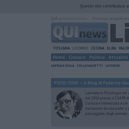
Questo sito contribuisce 
QUI
quotidiano online.
Percorso semplificat
TOSCANA
LIVORNO
CECINA
ELBA
VALD
Home
Cronaca
Politica
Attualità
CAPRAIA ISOLA
COLLESALVETTI
LIVORNO
PSICO-COSE — il Blog di Federica Giu
Laureata in Psicologia nel 
nel 2016 presso il CSAPR di
Curiosa e interessata a ciò
narrazione da una parte, e d
passeggiate, degli animali…