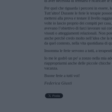
di aver necessità di fermarsi e ricaricare le b
Per quel che riguarda i percorsi in essere, l
Tutt’altro! Durante le ferie le terapie poss
mettersi alla prova e testare il livello rag
volte io lascio proprio dei compiti per cas
avevano l’obiettivo di farci lavorare sui co
vissuti o atteggiamenti relazionali. Non pot
anche perchè credo molto nell’idea che la t
da quel contesto, nella vita quotidiana di q
Insomma le ferie servono a tutti, a terapeuti
Io me le godrò un po' a zonzo nella mia ad
riappropriarmi anche delle piccole chicche c
vacanza.
Buone ferie a tutti voi!
Federica Giusti