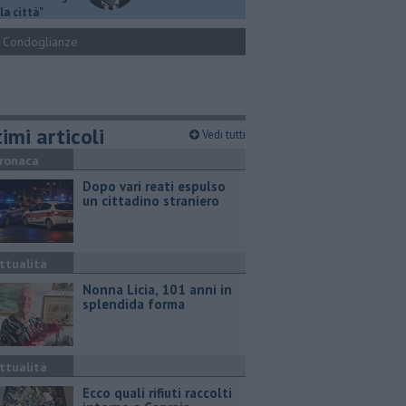
la città"
Condoglianze
imi articoli
Vedi tutti
ronaca
Dopo vari reati espulso
un cittadino straniero
ttualità
Nonna Licia, 101 anni in
splendida forma
ttualità
Ecco quali rifiuti raccolti