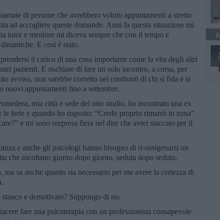
hiamate di persone che avrebbero voluto appuntamenti a stretto
cita ad accogliere queste domande. Anni fa questa situazione mi
mia tutor e mentore mi diceva sempre che con il tempo e
A
 dinamiche. E così è stato.
prendersi il carico di una cosa importante come la vita degli altri
stri pazienti. E rischiare di fare un solo incontro, a corsa, per
o avviso, non sarebbe corretto nei confronti di chi si fida e si
o nuovi appuntamenti fino a settembre.
Pontedera, mia città e sede del mio studio, ho incontrato una ex
 le ferie e quando ho risposto: “Credo proprio rimarrò in zona”
care?” e mi sono sorpresa fiera nel dire che avrei staccato per il
anza e anche gli psicologi hanno bisogno di ri-ossigenarsi un
 vita che ascoltano giorno dopo giorno, seduta dopo seduta.
, ma sa anche quanto sia necessario per me avere la certezza di
à.
go stanco e demotivato? Suppongo di no.
iacere fare una psicoterapia con un professionista consapevole