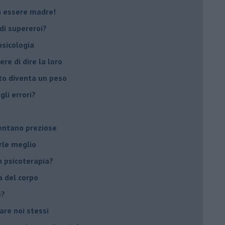
on essere madre!
di supereroi?
 psicologia
ere di dire la loro
to diventa un peso
li errori?
ventano preziose
rle meglio
 psicoterapia?
a del corpo
e?
vare noi stessi