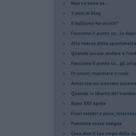
Non va bene se…
​5 anni di Blog
​Il bullismo ha un’età?
Facciamo il punto su...la dep
​Alla ricerca della spontaneit
​Quando lasciar andare è fo
Facciamo il punto su...gli atta
Di amori, maschere e ruoli
​Amici con cui crescere insiem
​Quando la libertà del bambino
Buon XXV Aprile
​Frasi celebri e psico_interess
​Panchine rosso sangue
​Cosa dice il tuo corpo della 