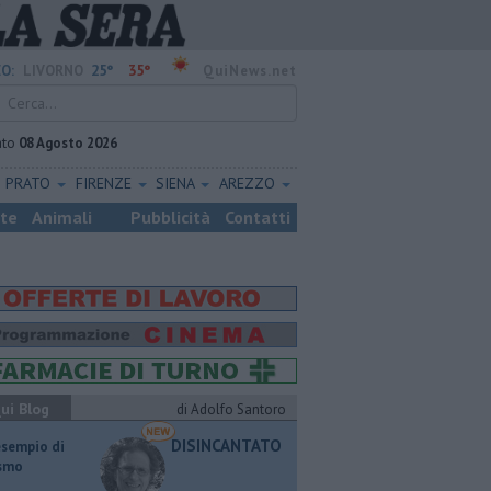
25°
35°
O:
LIVORNO
QuiNews.net
ato
08 Agosto 2026
PRATO
FIRENZE
SIENA
AREZZO
ste
Animali
Pubblicità
Contatti
ui Blog
di Adolfo Santoro
DISINCANTATO
esempio di
ismo