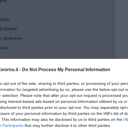
egno
lessi
 il tempo
na sindrome
casa
i
vorno.it -
Do Not Process My Personal Information
oterapia
to opt-out of the sale, sharing to third parties, or processing of your per
scita!
formation for targeted advertising by us, please use the below opt-out s
r selection. Please note that after your opt-out request is processed y
eing interest-based ads based on personal information utilized by us or
t
disclosed to third parties prior to your opt-out. You may separately opt-
peuta è fondamentale
losure of your personal information by third parties on the IAB’s list of
. This information may also be disclosed by us to third parties on the
IA
do il tuo tempo
Participants
that may further disclose it to other third parties.