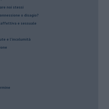
vare noi stessi
 connessione o disagio?
 affettiva e sessuale
ute e l’incolumità
ione
ermine