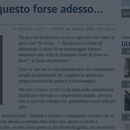
 questo forse adesso…
QUI
DI FEDERICA GIUSTI - VENERDÌ
21 APRILE 2023
ORE 08:00
Da piccola mi piaceva un sacco giocare con i miei al
Ult
gioco del “Se fosse…”. Mi piaceva cercare di
indovinare il nome di un personaggio famoso
A
attraverso una serie di domande come
se fosse un
fiore?, se fosse un profumo?…
Quei
se
lanciati in aria permettevano di comprendere
meglio la personalità del soggetto in questione,
magari azzeccando proprio il personaggio.
A
Ma poi ci sono i se che ci diciamo nella quotidianità.
Quelli non servono a comprendere meglio, servono
solo a sprecare energie che potrebbero essere utili per
altro.
nessuna parte”. Iniziare a pensare e rimuginare sul fatto che se
A
orse adesso avremmo altro nella vita, spesso ci porta a
 dire, se non avessi preso la decisione sbagliata, ora avrei tutto