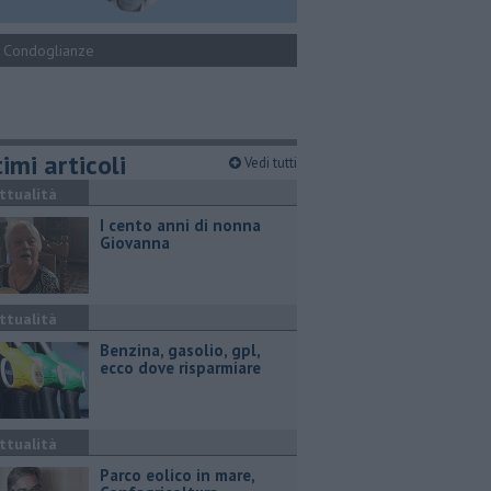
Condoglianze
imi articoli
Vedi tutti
ttualità
I cento anni di nonna
Giovanna
ttualità
​Benzina, gasolio, gpl,
ecco dove risparmiare
ttualità
Parco eolico in mare,