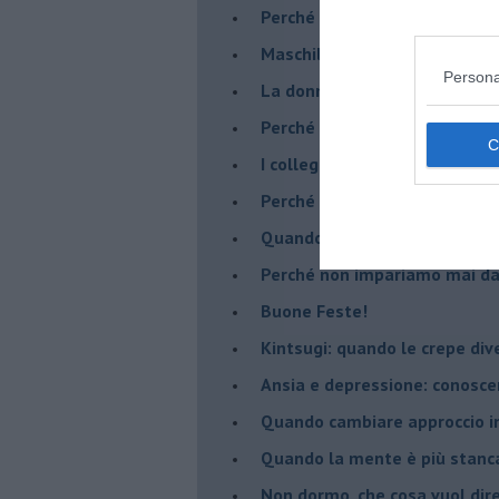
​Perché abbiamo bisogno di 
​Maschilismo inconsapevole
Persona
​La donna può scegliere di n
​Perché abbiamo così bisogno 
​I collegamenti tra filosofia e
​Perché tutti si sentono in dov
​Quando crescere troppo pres
​Perché non impariamo mai dag
​Buone Feste!
​Kintsugi: quando le crepe di
Ansia e depressione: conosce
Quando cambiare approccio in
​Quando la mente è più stanc
Non dormo, che cosa vuol dir