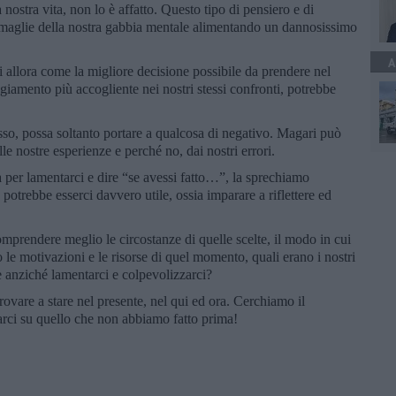
nostra vita, non lo è affatto. Questo tipo di pensiero e di
e maglie della nostra gabbia mentale alimentando un dannosissimo
A
i allora come la migliore decisione possibile da prendere nel
giamento più accogliente nei nostri stessi confronti, potrebbe
sso, possa soltanto portare a qualcosa di negativo. Magari può
lle nostre esperienze e perché no, dai nostri errori.
a per lamentarci e dire “se avessi fatto…”, la sprechiamo
 potrebbe esserci davvero utile, ossia imparare a riflettere ed
mprendere meglio le circostanze di quelle scelte, il modo in cui
 le motivazioni e le risorse di quel momento, quali erano i nostri
e anziché lamentarci e colpevolizzarci?
rovare a stare nel presente, nel qui ed ora. Cerchiamo il
rci su quello che non abbiamo fatto prima!