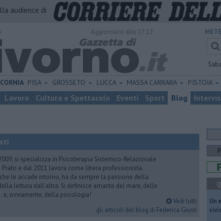
alla audience di
o
Aggiornato alle 17:17
METE
Sab
ICORNIA
PISA
GROSSETO
LUCCA
MASSA CARRARA
PISTOIA
Lavoro
Cultura e Spettacolo
Eventi
Sport
Blog
Intervi
sti
2009, si specializza in Psicoterapia Sistemico-Relazionale
 Prato e dal 2011 lavora come libera professionista.
 che le accade intorno, ha da sempre la passione della
Q
ella lettura dall’altra. Si definisce amante del mare, delle
 e, ovviamente, della psicologia!
Vedi tutti
​Un 
gli articoli del blog di Federica Giusti
civ