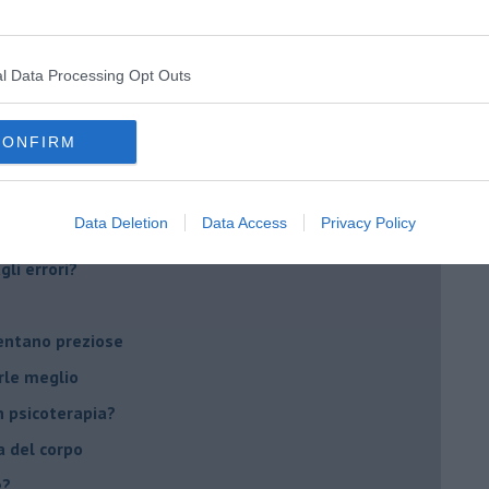
Sanremo?
l Data Processing Opt Outs
on essere madre!
di supereroi?
CONFIRM
 psicologia
ere di dire la loro
Data Deletion
Data Access
Privacy Policy
to diventa un peso
li errori?
ventano preziose
rle meglio
 psicoterapia?
a del corpo
e?