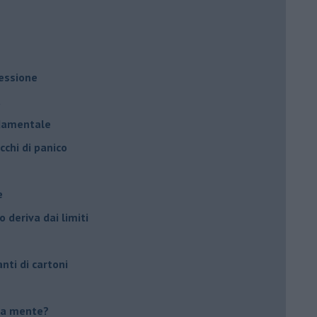
ressione
à
ndamentale
cchi di panico
e
 deriva dai limiti
anti di cartoni
tua mente?