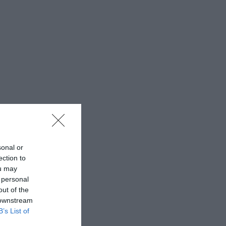
sonal or
ection to
ou may
 personal
out of the
 downstream
B’s List of