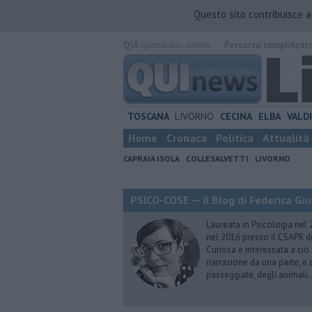
Questo sito contribuisce 
QUI
quotidiano online.
Percorso semplificat
TOSCANA
LIVORNO
CECINA
ELBA
VALD
Home
Cronaca
Politica
Attualità
CAPRAIA ISOLA
COLLESALVETTI
LIVORNO
PSICO-COSE — il Blog di Federica Giu
Laureata in Psicologia nel 
nel 2016 presso il CSAPR di
Curiosa e interessata a ciò
narrazione da una parte, e d
passeggiate, degli animali…