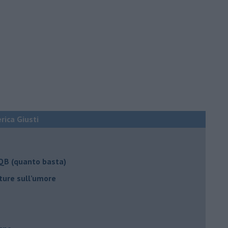
erica Giusti
 QB (quanto basta)
ture sull’umore