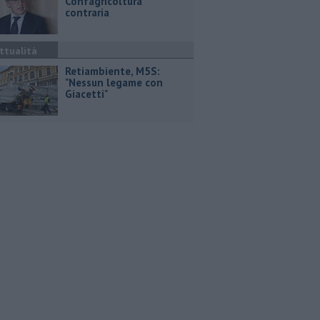
Confagricoltura
contraria
ttualità
Retiambiente, M5S:
"Nessun legame con
Giacetti"