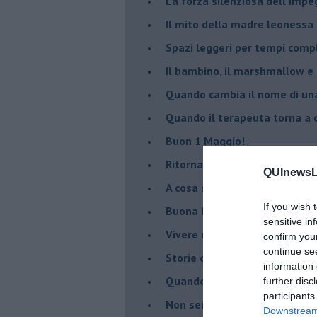
​La forza silenziosa dell'imp
​Il mito della madre leonessa
Spazi leggeri per tempi comp
Il bambino, il marshmallow e
​Quando cambia il nome di u
​Quando il terapeuta torna a 
​Buon 1 Maggio!
Ritornare indietro di vent’ann
QUInewsLi
​A cosa serve davvero la psic
If you wish 
​Buona Pasqua e … buona rina
sensitive in
​Vivere nell’incertezza
confirm you
continue se
​Storie di rinascita: i Take Tha
information 
​Quando la rigidità del tera
further disc
participants
​Non sei indietro, stai seguen
Downstream 