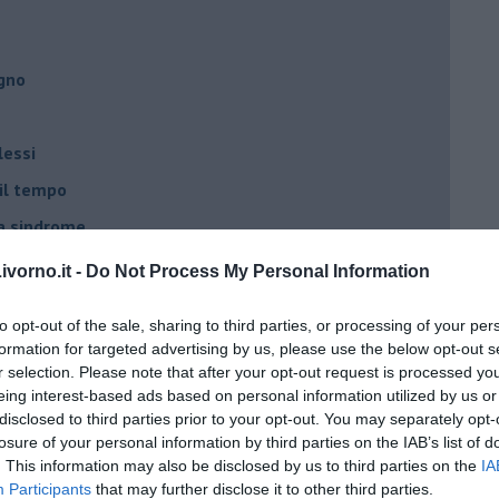
egno
lessi
 il tempo
na sindrome
casa
vorno.it -
Do Not Process My Personal Information
to opt-out of the sale, sharing to third parties, or processing of your per
i
formation for targeted advertising by us, please use the below opt-out s
oterapia
r selection. Please note that after your opt-out request is processed y
eing interest-based ads based on personal information utilized by us or
scita!
disclosed to third parties prior to your opt-out. You may separately opt-
losure of your personal information by third parties on the IAB’s list of
. This information may also be disclosed by us to third parties on the
IA
t
Participants
that may further disclose it to other third parties.