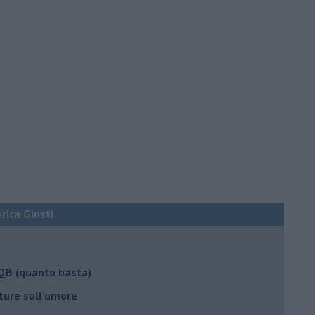
erica Giusti
 QB (quanto basta)
ture sull’umore