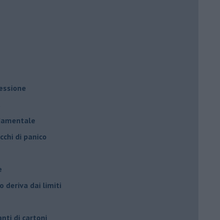
ressione
à
ndamentale
cchi di panico
e
 deriva dai limiti
anti di cartoni