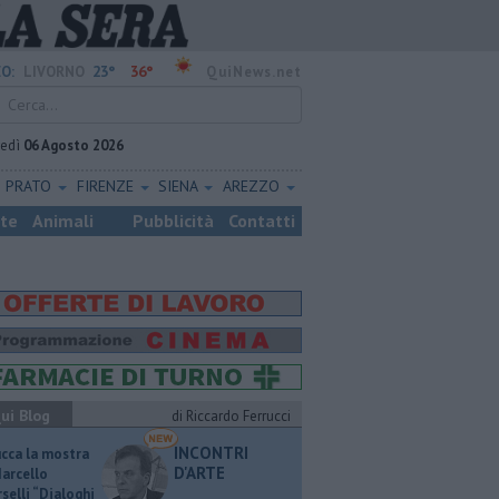
23°
36°
O:
LIVORNO
QuiNews.net
vedì
06 Agosto 2026
PRATO
FIRENZE
SIENA
AREZZO
ste
Animali
Pubblicità
Contatti
ui Blog
di Riccardo Ferrucci
INCONTRI
ucca la mostra
D'ARTE
Marcello
selli “Dialoghi