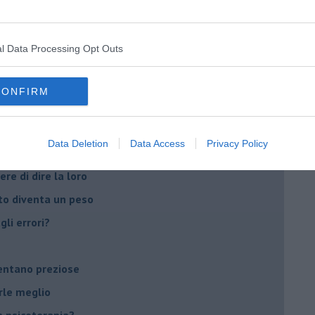
peuta è fondamentale
do il tuo tempo
l Data Processing Opt Outs
Sanremo?
CONFIRM
on essere madre!
di supereroi?
Data Deletion
Data Access
Privacy Policy
 psicologia
ere di dire la loro
to diventa un peso
li errori?
ventano preziose
rle meglio
 psicoterapia?