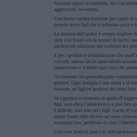
Nessuno agisce in malafede, ma così sembra
aggressioni, invadenze.
Una buona cartina tornasole per capire se si
proprio avere figli che ci tollerano poco e
La mamma dell’amico è sempre migliore della
siete così fissati con la scuola! Io faccio q
adolescenti utilizzano nei confronti dei geni
E per i genitori è destabilizzante che quell
coccole, adesso sia un quasi adulto animat
propensione a schifare ogni cosa che prim
Ovviamente sto generalizzando volutamente!
genitori. Ogni famiglia è una storia a sé st
nessuno, né figli né genitori, dei pesci fuor
Se i genitori si mostrano in grado di reggere
figli, scavallata l’adolescenza si può ben 
è difficile, non solo per i figli. Anche le c
madre hanno idee diverse su come crescere ed
scontrarsi loro, perdendo di vista l’obiett
Una cosa positiva però c’è: dall’adolescenza