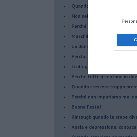
​Quando la rigidità del tera
​Non sei indietro, stai seguen
Persona
​Perché abbiamo bisogno di 
​Maschilismo inconsapevole
​La donna può scegliere di n
​Perché abbiamo così bisogno 
​I collegamenti tra filosofia e
​Perché tutti si sentono in dov
​Quando crescere troppo pres
​Perché non impariamo mai dag
​Buone Feste!
​Kintsugi: quando le crepe di
Ansia e depressione: conosce
Quando cambiare approccio in