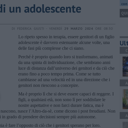
 di un adolescente
con 
QUI
DI FEDERICA GIUSTI - VENERDÌ
29 MARZO 2024
ORE 08:30
Lo ripeto spesso in terapia, essere genitori di un figlio
Ult
adolescente è davvero estenuante alcune volte, una
delle fasi più complesse che ci siano.
C
Perché è proprio quando loro si trasformano, animati
da una spinta di individuazione, che sembrano anni
luce di distanza dall’universo dei genitori e da ciò che
erano fino a poco tempo prima. Come se tutto
cambiasse ad una velocità ed in una direzione che i
A
genitori non riescono a concepire.
Ma è proprio lì che si deve essere capaci di reggere. I
figli, a qualsiasi età, non sono lì per soddisfare le
nostre aspettative e non farci durare fatica, ma è
nascono, nasce l’Altro-da-sè, come dicono i post freudiani. Non
A
nti in grado di prendere decisioni sempre più autonome.
ia è fare l’opposto di ciò che i genitori sperano per loro.