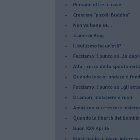
​Persone oltre le cose
​Crescere “piccoli Buddha”
Non va bene se…
​5 anni di Blog
​Il bullismo ha un’età?
Facciamo il punto su...la dep
​Alla ricerca della spontaneit
​Quando lasciar andare è fo
Facciamo il punto su...gli atta
Di amori, maschere e ruoli
​Amici con cui crescere insiem
​Quando la libertà del bambino
Buon XXV Aprile
​Frasi celebri e psico_interess