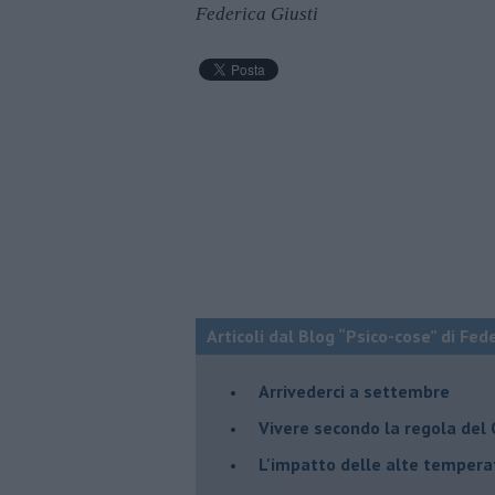
Federica Giusti
Articoli dal Blog “Psico-cose” di Fed
​Arrivederci a settembre
​Vivere secondo la regola del
​L'impatto delle alte tempera