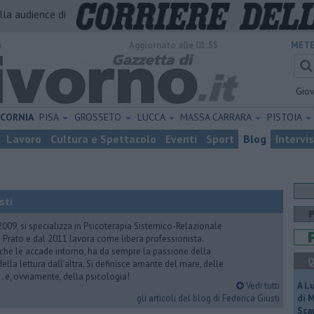
alla audience di
o
Aggiornato alle 01:55
METE
Gio
ICORNIA
PISA
GROSSETO
LUCCA
MASSA CARRARA
PISTOIA
Lavoro
Cultura e Spettacolo
Eventi
Sport
Blog
Intervi
sti
2009, si specializza in Psicoterapia Sistemico-Relazionale
 Prato e dal 2011 lavora come libera professionista.
 che le accade intorno, ha da sempre la passione della
Q
ella lettura dall’altra. Si definisce amante del mare, delle
 e, ovviamente, della psicologia!
Vedi tutti
A L
gli articoli del blog di Federica Giusti
di 
Scar