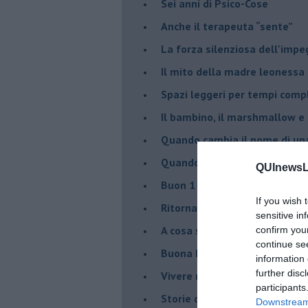
Sei anni di Psico-Cose
​Anche il terapeuta “sente”
​La forza silenziosa dell'imp
​Il mito della madre leonessa
Spazi leggeri per tempi comp
Il bambino, il marshmallow e
​Quando cambia il nome di u
​Quando il terapeuta torna a 
QUInewsLi
​Buon 1 Maggio!
If you wish 
Ritornare indietro di vent’ann
sensitive in
​A cosa serve davvero la psic
confirm you
continue se
​Buona Pasqua e … buona rina
information 
further disc
​Vivere nell’incertezza
participants
​Storie di rinascita: i Take Tha
Downstream 