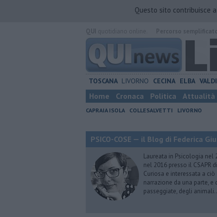
Questo sito contribuisce 
QUI
quotidiano online.
Percorso semplificat
TOSCANA
LIVORNO
CECINA
ELBA
VALD
Home
Cronaca
Politica
Attualità
CAPRAIA ISOLA
COLLESALVETTI
LIVORNO
PSICO-COSE — il Blog di Federica Giu
Laureata in Psicologia nel 
nel 2016 presso il CSAPR di
Curiosa e interessata a ciò
narrazione da una parte, e d
passeggiate, degli animali…