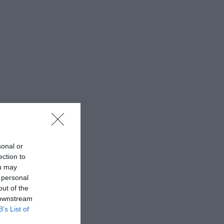
sonal or
ection to
ou may
 personal
out of the
 downstream
B’s List of