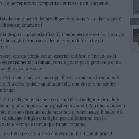
. Si percepiscono complotti da ambo le parti, forzature,
 sta facendo bene il lavoro di genitore in questa delicata fase è
A
 lo dicono apertamente!
 propria! I genitori di Tizio lo fanno uscire e voi no! Solo voi
uel che voglio! Sono solo alcuni esempi di frasi che gli
tori.
’essere, che un tempo era un esserino indifeso e bisognoso di
o essenzialmente da rabbia, con un odore poco gradevole e una
a sembrava apprezzare.
 Non tutti i ragazzi sono uguali, così come non lo sono tutti i
ante. Ma ci sono delle similitudini che non devono far sentire
 d’acqua.
 l’urto e la continua sfida con la quale si rivolgono loro i loro
sperare in un rapporto sano e positivo tra adulti. Ma quel momento
oppie possono risentire della pressione perché magari il padre e la
 educare il figlio o la figlia, per cui finiscono con lo
ivo di fare sempre e comunque fronte comune.
 dei figli si esce e spesso davvero più fortificati di prima!