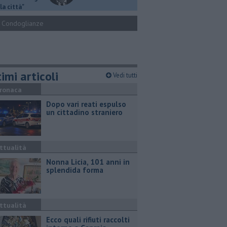
la città"
Condoglianze
imi articoli
Vedi tutti
ronaca
Dopo vari reati espulso
un cittadino straniero
ttualità
Nonna Licia, 101 anni in
splendida forma
ttualità
Ecco quali rifiuti raccolti