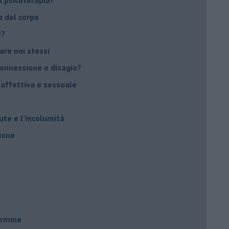
a del corpo
e?
vare noi stessi
 connessione o disagio?
 affettiva e sessuale
ute e l’incolumità
ione
ermine