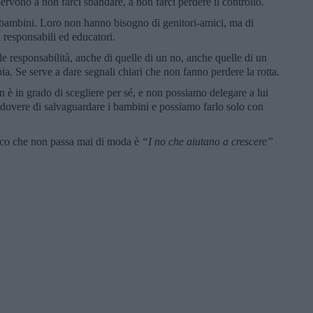
servono a non farci sbandare, a non farci perdere il controllo.
i bambini. Loro non hanno bisogno di genitori-amici, ma di
ti responsabili ed educatori.
 responsabilità, anche di quelle di un no, anche quelle di un
a. Se serve a dare segnali chiari che non fanno perdere la rotta.
 è in grado di scegliere per sé, e non possiamo delegare a lui
 dovere di salvaguardare i bambini e possiamo farlo solo con
sico che non passa mai di moda è
“I no che aiutano a crescere”