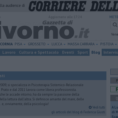
alla audience di
o
Aggiornato alle 17:24
METE
Vene
ICORNIA
PISA
GROSSETO
LUCCA
MASSA CARRARA
PISTOIA
Lavoro
Cultura e Spettacolo
Eventi
Sport
Blog
Intervi
sti
2009, si specializza in Psicoterapia Sistemico-Relazionale
 Prato e dal 2011 lavora come libera professionista.
 che le accade intorno, ha da sempre la passione della
Q
ella lettura dall’altra. Si definisce amante del mare, delle
 e, ovviamente, della psicologia!
Vedi tutti
A L
gli articoli del blog di Federica Giusti
di 
Scar