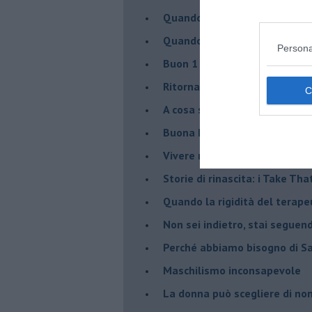
​Quando cambia il nome di u
​Quando il terapeuta torna a 
Persona
​Buon 1 Maggio!
Ritornare indietro di vent’ann
​A cosa serve davvero la psic
​Buona Pasqua e … buona rina
​Vivere nell’incertezza
​Storie di rinascita: i Take Tha
​Quando la rigidità del tera
​Non sei indietro, stai seguen
​Perché abbiamo bisogno di 
​Maschilismo inconsapevole
​La donna può scegliere di n