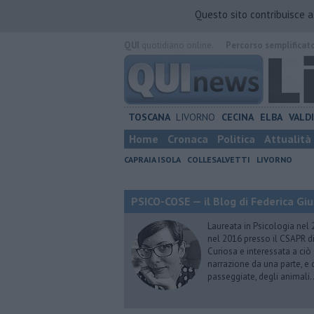
Questo sito contribuisce 
QUI
quotidiano online.
Percorso semplificat
TOSCANA
LIVORNO
CECINA
ELBA
VALD
Home
Cronaca
Politica
Attualità
CAPRAIA ISOLA
COLLESALVETTI
LIVORNO
PSICO-COSE — il Blog di Federica Giu
Laureata in Psicologia nel 
nel 2016 presso il CSAPR di
Curiosa e interessata a ciò
narrazione da una parte, e d
passeggiate, degli animali…