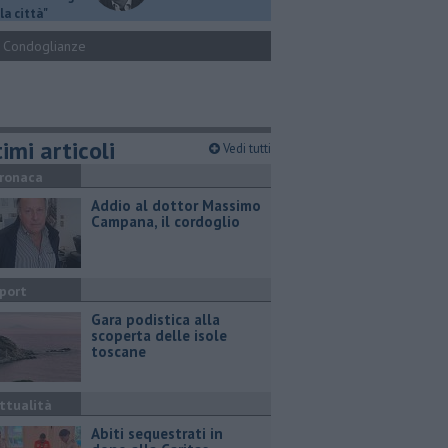
la città"
Condoglianze
imi articoli
Vedi tutti
ronaca
Addio al dottor Massimo
Campana, il cordoglio
port
Gara podistica alla
scoperta delle isole
toscane
ttualità
Abiti sequestrati in