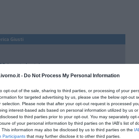
erica Giusti
 QB (quanto basta)
ture sull’umore
vorno.it -
Do Not Process My Personal Information
to opt-out of the sale, sharing to third parties, or processing of your per
formation for targeted advertising by us, please use the below opt-out s
r selection. Please note that after your opt-out request is processed y
egno
eing interest-based ads based on personal information utilized by us or
disclosed to third parties prior to your opt-out. You may separately opt-
losure of your personal information by third parties on the IAB’s list of
lessi
. This information may also be disclosed by us to third parties on the
IA
 il tempo
Participants
that may further disclose it to other third parties.