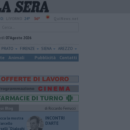
24°
36°
O:
LIVORNO
QuiNews.net
rdì
07 Agosto 2026
PRATO
FIRENZE
SIENA
AREZZO
ste
Animali
Pubblicità
Contatti
ui Blog
di Riccardo Ferrucci
INCONTRI
ucca la mostra
D'ARTE
Marcello
selli “Dialoghi