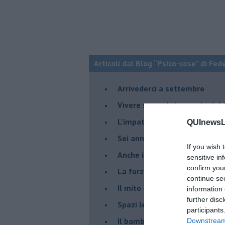
Articoli dal Blog “Psico-cose” di Fed
​Arrivederci a settembre
​Vivere secondo la regola del
​L'impatto delle alte tempera
QUInewsLi
Sei anni di Psico-Cose
If you wish 
​Anche il terapeuta “sente”
sensitive in
confirm you
​La forza silenziosa dell'imp
continue se
​Il mito della madre leonessa
information 
further disc
Spazi leggeri per tempi comp
participants
Il bambino, il marshmallow e
Downstream 