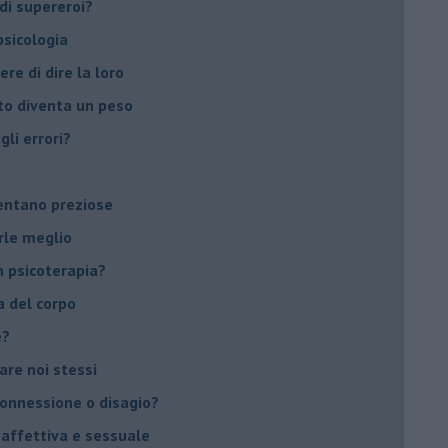
di supereroi?
 psicologia
ere di dire la loro
to diventa un peso
li errori?
ventano preziose
rle meglio
 psicoterapia?
a del corpo
e?
vare noi stessi
 connessione o disagio?
 affettiva e sessuale