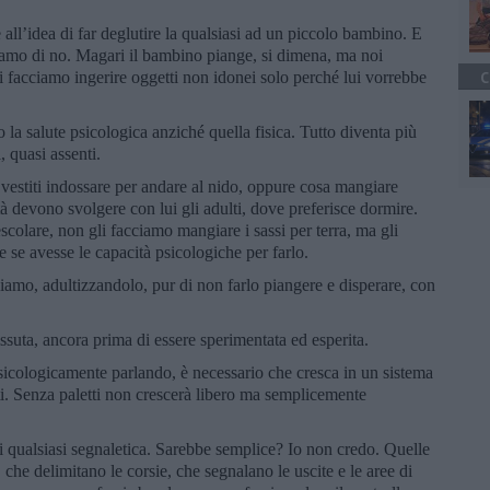
all’idea di far deglutire la qualsiasi ad un piccolo bambino. E
iamo di no. Magari il bambino piange, si dimena, ma noi
 facciamo ingerire oggetti non idonei solo perché lui vorrebbe
C
a salute psicologica anziché quella fisica. Tutto diventa più
, quasi assenti.
i vestiti indossare per andare al nido, oppure cosa mangiare
ità devono svolgere con lui gli adulti, dove preferisce dormire.
olare, non gli facciamo mangiare i sassi per terra, ma gli
 se avesse le capacità psicologiche per farlo.
ziamo, adultizzandolo, pur di non farlo piangere e disperare, con
issuta, ancora prima di essere sperimentata ed esperita.
icologicamente parlando, è necessario che cresca in un sistema
ti. Senza paletti non crescerà libero ma semplicemente
di qualsiasi segnaletica. Sarebbe semplice? Io non credo. Quelle
 che delimitano le corsie, che segnalano le uscite e le aree di