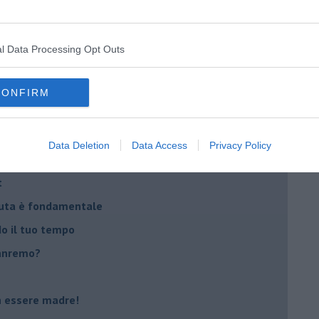
na sindrome
casa
l Data Processing Opt Outs
i
CONFIRM
oterapia
scita!
Data Deletion
Data Access
Privacy Policy
t
peuta è fondamentale
do il tuo tempo
Sanremo?
on essere madre!