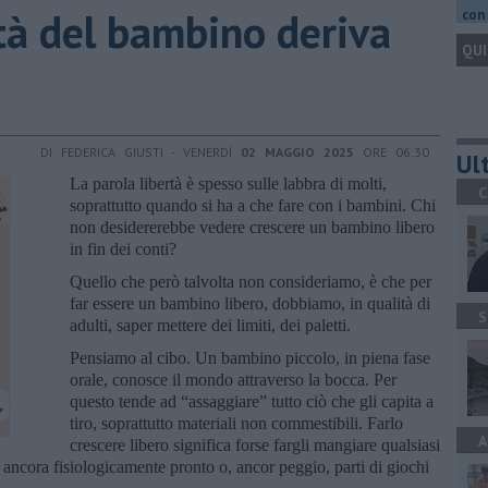
rtà del bambino deriva
con 
QUI
DI FEDERICA GIUSTI - VENERDÌ
02 MAGGIO 2025
ORE 06:30
Ult
La parola libertà è spesso sulle labbra di molti,
C
soprattutto quando si ha a che fare con i bambini. Chi
non desidererebbe vedere crescere un bambino libero
in fin dei conti?
Quello che però talvolta non consideriamo, è che per
far essere un bambino libero, dobbiamo, in qualità di
S
adulti, saper mettere dei limiti, dei paletti.
Pensiamo al cibo. Un bambino piccolo, in piena fase
orale, conosce il mondo attraverso la bocca. Per
questo tende ad “assaggiare” tutto ciò che gli capita a
tiro, soprattutto materiali non commestibili. Farlo
A
crescere libero significa forse fargli mangiare qualsiasi
 ancora fisiologicamente pronto o, ancor peggio, parti di giochi