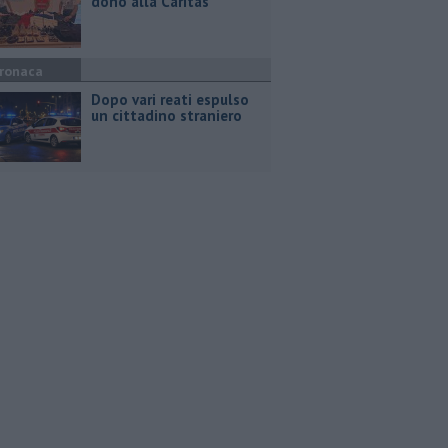
dono alla Caritas
ronaca
Dopo vari reati espulso
un cittadino straniero