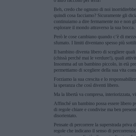
o altro raccolto per terra?
Beh, credo che ognuno di noi inorridirebbe 
quindi cosa facciamo? Sicuramente gli dic
continuiamo a dire fermamente no e non gli
esplorare il mondo attraverso la sua bocca.
Però le cose cambiano quando c’è di mezzo l
sfumato. I limiti diventano spesso più sottili
Il bambino diventa libero di scegliere qual
(chissà perché mai le verdure!), quali attiv
Insomma ad un bambino piccolo, in età presc
permettiamo di scegliere della sua vita come
Forziamo la sua crescita e lo responsabiliz
la speranza che così diventi libero.
Ma la libertà va compresa, interiorizzata, v
Affinché un bambino possa essere libero ps
di regole chiare e condivise ma ben presen
disorientato.
Pensate di percorrere la superstrada priva 
regole che indicano il senso di percorrenza,