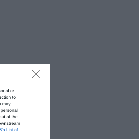
sonal or
ection to
ou may
 personal
out of the
 downstream
B’s List of