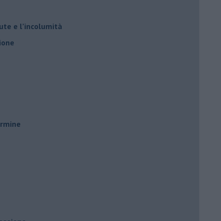
ute e l’incolumità
ione
ermine