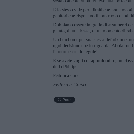
sosta o ancora di più gli eventuali ostacoli 
E lo stesso vale per i limiti che poniamo a
genitori che rispettano il loro ruolo di adul
Dobbiamo essere in grado di assumerci delle
pianto, di una bizza, di un momento di rabbi
Un bambino, per sua stessa definizione, non
ogni decisione che lo riguarda. Abbiamo il
l’amore e con le regole!
E se avete voglia di approfondire, un clas
della Phillips.
Federica Giusti
Federica Giusti