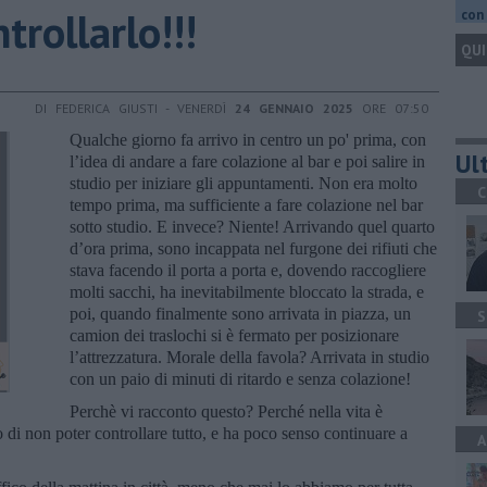
trollarlo!!!
con 
QUI
DI FEDERICA GIUSTI - VENERDÌ
24 GENNAIO 2025
ORE 07:50
Qualche giorno fa arrivo in centro un po' prima, con
Ult
l’idea di andare a fare colazione al bar e poi salire in
studio per iniziare gli appuntamenti. Non era molto
C
tempo prima, ma sufficiente a fare colazione nel bar
sotto studio. E invece? Niente! Arrivando quel quarto
d’ora prima, sono incappata nel furgone dei rifiuti che
stava facendo il porta a porta e, dovendo raccogliere
molti sacchi, ha inevitabilmente bloccato la strada, e
poi, quando finalmente sono arrivata in piazza, un
S
camion dei traslochi si è fermato per posizionare
l’attrezzatura. Morale della favola? Arrivata in studio
con un paio di minuti di ritardo e senza colazione!
Perchè vi racconto questo? Perché nella vita è
o di non poter controllare tutto, e ha poco senso continuare a
A