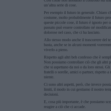
Così come non abbiamo il controllo sul traf
un’altra serie di cose.
Per esempio il futuro in generale. Chiaro che
costume, molto probabilmente il futuro pro
queste piccole cose, il futuro è ignoto per
passato può essere controllato né modificat
dolorose nel caso, che ci ha lasciato.
Allo stesso modo anche il trascorrere del 
basta, anche se in alcuni momenti vorremmo
viverlo a pieno.
Rispetto agli altri beh confesso che è semp
Non possiamo controllare ciò che gli altri 
che si aspettano da noi o da loro stessi. Gli 
fratelli o sorelle, amici o partner, rispetto
niente.
Ci sono altri aspetti, però, che invece poss
limiti, il modo in cui gestiamo il nostro t
decisioni.
E, cosa più importante, è che possiamo sce
reagire a ciò che ci accade.