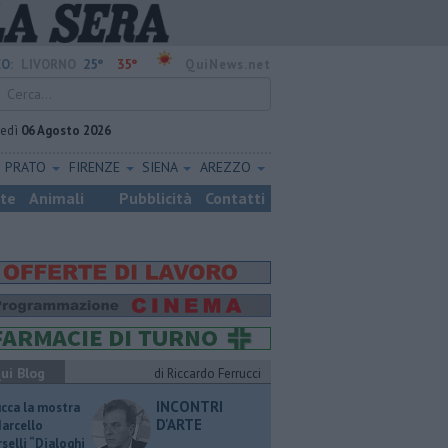
25°
35°
O:
LIVORNO
QuiNews.net
vedì
06 Agosto 2026
PRATO
FIRENZE
SIENA
AREZZO
ste
Animali
Pubblicità
Contatti
ui Blog
di Riccardo Ferrucci
INCONTRI
ucca la mostra
D'ARTE
Marcello
selli “Dialoghi