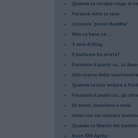
​Quando la terapia volge al t
​Persone oltre le cose
​Crescere “piccoli Buddha”
Non va bene se…
​5 anni di Blog
​Il bullismo ha un’età?
Facciamo il punto su...la dep
​Alla ricerca della spontaneit
​Quando lasciar andare è fo
Facciamo il punto su...gli atta
Di amori, maschere e ruoli
​Amici con cui crescere insiem
​Quando la libertà del bambino
Buon XXV Aprile