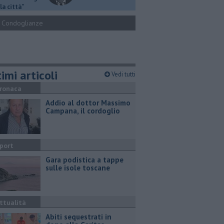
la città"
Condoglianze
imi articoli
Vedi tutti
ronaca
Addio al dottor Massimo
Campana, il cordoglio
port
Gara podistica a tappe
sulle isole toscane
ttualità
Abiti sequestrati in