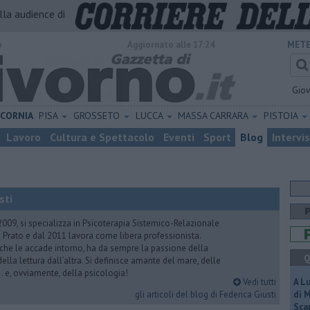
alla audience di
o
Aggiornato alle 17:24
METE
Gio
ICORNIA
PISA
GROSSETO
LUCCA
MASSA CARRARA
PISTOIA
Lavoro
Cultura e Spettacolo
Eventi
Sport
Blog
Intervi
sti
2009, si specializza in Psicoterapia Sistemico-Relazionale
 Prato e dal 2011 lavora come libera professionista.
 che le accade intorno, ha da sempre la passione della
Q
ella lettura dall’altra. Si definisce amante del mare, delle
 e, ovviamente, della psicologia!
Vedi tutti
A L
gli articoli del blog di Federica Giusti
di 
Scar