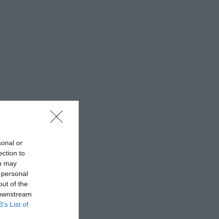
sonal or
ection to
ou may
 personal
out of the
 downstream
B’s List of