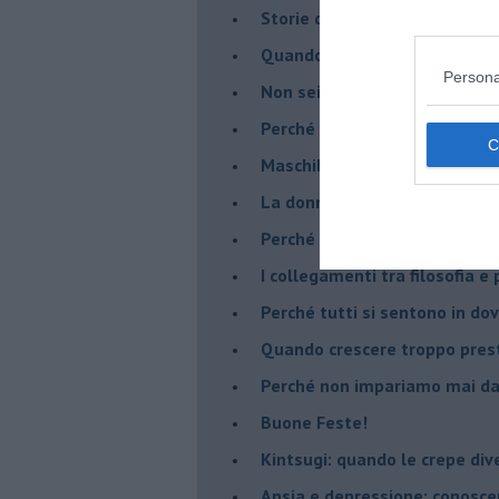
​Storie di rinascita: i Take Tha
​Quando la rigidità del tera
Persona
​Non sei indietro, stai seguen
​Perché abbiamo bisogno di 
​Maschilismo inconsapevole
​La donna può scegliere di n
​Perché abbiamo così bisogno 
​I collegamenti tra filosofia e
​Perché tutti si sentono in dov
​Quando crescere troppo pres
​Perché non impariamo mai dag
​Buone Feste!
​Kintsugi: quando le crepe di
Ansia e depressione: conosce