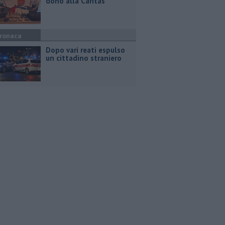
dono alla Caritas
ronaca
Dopo vari reati espulso
un cittadino straniero