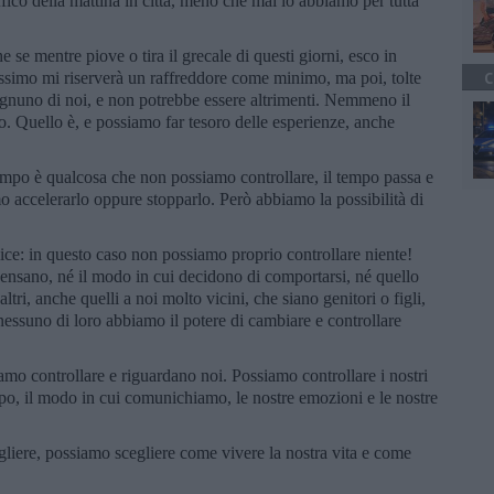
fico della mattina in città, meno che mai lo abbiamo per tutta
 se mentre piove o tira il grecale di questi giorni, esco in
ssimo mi riserverà un raffreddore come minimo, ma poi, tolte
C
 ognuno di noi, e non potrebbe essere altrimenti. Nemmeno il
o. Quello è, e possiamo far tesoro delle esperienze, anche
tempo è qualcosa che non possiamo controllare, il tempo passa e
 accelerarlo oppure stopparlo. Però abbiamo la possibilità di
lice: in questo caso non possiamo proprio controllare niente!
pensano, né il modo in cui decidono di comportarsi, né quello
altri, anche quelli a noi molto vicini, che siano genitori o figli,
 a nessuno di loro abbiamo il potere di cambiare e controllare
iamo controllare e riguardano noi. Possiamo controllare i nostri
empo, il modo in cui comunichiamo, le nostre emozioni e le nostre
gliere, possiamo scegliere come vivere la nostra vita e come