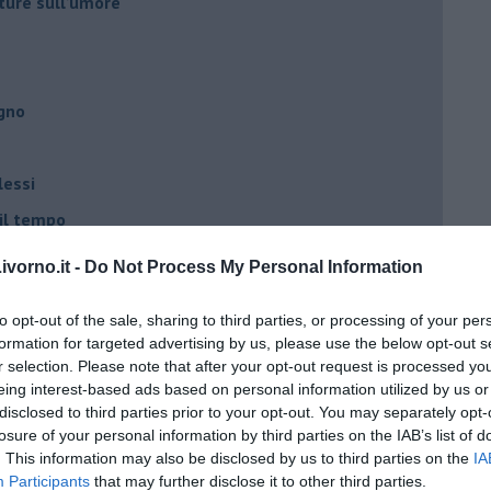
ture sull’umore
egno
lessi
 il tempo
na sindrome
vorno.it -
Do Not Process My Personal Information
casa
to opt-out of the sale, sharing to third parties, or processing of your per
formation for targeted advertising by us, please use the below opt-out s
i
r selection. Please note that after your opt-out request is processed y
eing interest-based ads based on personal information utilized by us or
oterapia
disclosed to third parties prior to your opt-out. You may separately opt-
scita!
losure of your personal information by third parties on the IAB’s list of
. This information may also be disclosed by us to third parties on the
IA
Participants
that may further disclose it to other third parties.