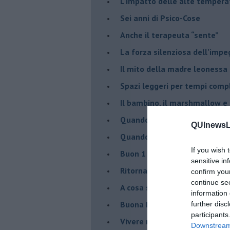
​L'impatto delle alte tempera
Sei anni di Psico-Cose
​Anche il terapeuta “sente”
​La forza silenziosa dell'imp
​Il mito della madre leonessa
Spazi leggeri per tempi comp
Il bambino, il marshmallow e
​Quando cambia il nome di u
QUInewsLi
​Quando il terapeuta torna a 
If you wish 
​Buon 1 Maggio!
sensitive in
Ritornare indietro di vent’ann
confirm you
continue se
​A cosa serve davvero la psic
information 
​Buona Pasqua e … buona rina
further disc
participants
​Vivere nell’incertezza
Downstream 