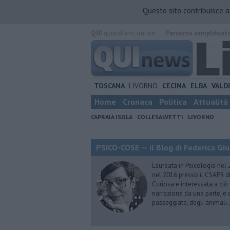
Questo sito contribuisce 
QUI
quotidiano online.
Percorso semplificat
TOSCANA
LIVORNO
CECINA
ELBA
VALD
Home
Cronaca
Politica
Attualità
CAPRAIA ISOLA
COLLESALVETTI
LIVORNO
PSICO-COSE — il Blog di Federica Giu
Laureata in Psicologia nel 
nel 2016 presso il CSAPR di
Curiosa e interessata a ciò
narrazione da una parte, e d
passeggiate, degli animali…