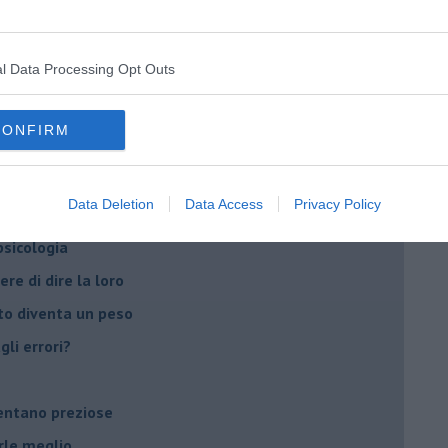
t
peuta è fondamentale
l Data Processing Opt Outs
do il tuo tempo
Sanremo?
CONFIRM
on essere madre!
Data Deletion
Data Access
Privacy Policy
di supereroi?
 psicologia
ere di dire la loro
to diventa un peso
li errori?
ventano preziose
rle meglio