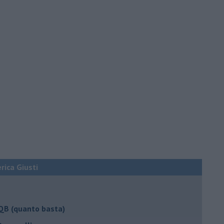
erica Giusti
 QB (quanto basta)