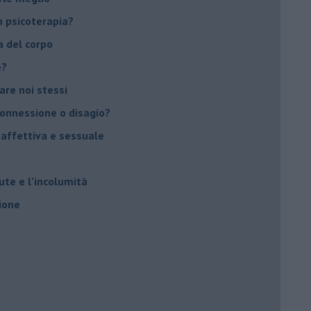
 psicoterapia?
a del corpo
e?
vare noi stessi
 connessione o disagio?
 affettiva e sessuale
ute e l’incolumità
ione