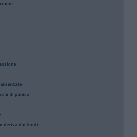
ermine
ressione
à
ndamentale
cchi di panico
e
 deriva dai limiti