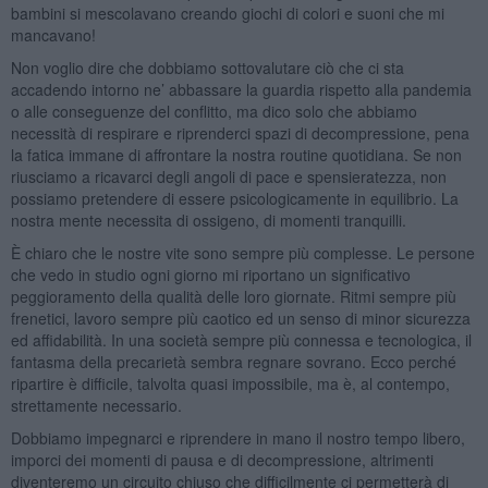
bambini si mescolavano creando giochi di colori e suoni che mi
mancavano!
Non voglio dire che dobbiamo sottovalutare ciò che ci sta
accadendo intorno ne’ abbassare la guardia rispetto alla pandemia
o alle conseguenze del conflitto, ma dico solo che abbiamo
necessità di respirare e riprenderci spazi di decompressione, pena
la fatica immane di affrontare la nostra routine quotidiana. Se non
riusciamo a ricavarci degli angoli di pace e spensieratezza, non
possiamo pretendere di essere psicologicamente in equilibrio. La
nostra mente necessita di ossigeno, di momenti tranquilli.
È chiaro che le nostre vite sono sempre più complesse. Le persone
che vedo in studio ogni giorno mi riportano un significativo
peggioramento della qualità delle loro giornate. Ritmi sempre più
frenetici, lavoro sempre più caotico ed un senso di minor sicurezza
ed affidabilità. In una società sempre più connessa e tecnologica, il
fantasma della precarietà sembra regnare sovrano. Ecco perché
ripartire è difficile, talvolta quasi impossibile, ma è, al contempo,
strettamente necessario.
Dobbiamo impegnarci e riprendere in mano il nostro tempo libero,
imporci dei momenti di pausa e di decompressione, altrimenti
diventeremo un circuito chiuso che difficilmente ci permetterà di