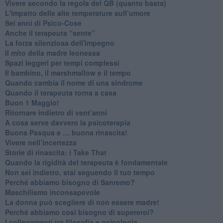
​Vivere secondo la regola del QB (quanto basta)
​L'impatto delle alte temperature sull’umore
Sei anni di Psico-Cose
​Anche il terapeuta “sente”
​La forza silenziosa dell'impegno
​Il mito della madre leonessa
Spazi leggeri per tempi complessi
Il bambino, il marshmallow e il tempo
​Quando cambia il nome di una sindrome
​Quando il terapeuta torna a casa
​Buon 1 Maggio!
Ritornare indietro di vent’anni
​A cosa serve davvero la psicoterapia
​Buona Pasqua e … buona rinascita!
​Vivere nell’incertezza
​Storie di rinascita: i Take That
​Quando la rigidità del terapeuta è fondamentale
​Non sei indietro, stai seguendo il tuo tempo
​Perché abbiamo bisogno di Sanremo?
​Maschilismo inconsapevole
​La donna può scegliere di non essere madre!
​Perché abbiamo così bisogno di supereroi?
​I collegamenti tra filosofia e psicologia