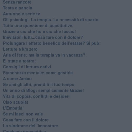
​Senza rancore
​Testa e pancia
​Autunno e serie tv
​Gli psicologi. La terapia. La necessità di spazio
​Tutta una questione di aspettative.
​Grazie a ciò che ho e ciò che faccio!
​Inevitabili lutti...cosa fare con il dolore?
Prolungare l’effetto benefico dell’estate? Si può!
​Letture a km zero
​Aria di ferie: ma la terapia va in vacanza?
​E_state a teatro!
​Consigli di lettura estivi
​Stanchezza mentale: come gestirla
​A come Amico
​Se ami gli altri, prenditi il tuo tempo
​Un anno di Blog: semplicemente Grazie!
​Vita di coppia, conflitti e desideri
​Ciao scuola!
​L’Empatia
​Se mi lasci non vale
Cosa fare con il dolore
​La sindrome dell’impostore
​Cambiare prospettiva