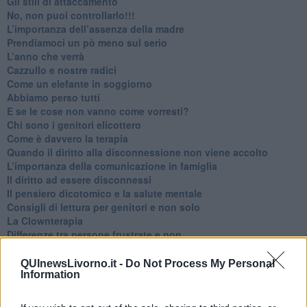
​Gli stili di attaccamento
No, non puoi controllarlo!!!
​L’importanza dell’assenza della madre
​Prendiamoci un pò meno sul serio
​L’anno che verrà
​Cazzullo e nostre radici
​Come un elefante in soggiorno
​Abbiamo perso tutti
E se le cose non vanno come vorresti?
​Chi sono i genitori elicottero
Come è davvero la terapia
Quando il diritto alla disconnessione non viene accolto
​L’importanza della comunicazione in famiglia
​Il diritto ad essere disconnessi
​Il pensiero dicotomico e la salute mentale
​Consigli di lettura per genitori e non solo
​La Clownterapia
​Differenze tra persone frustrate e non
L’invisibile fatica mentale
Vacanze a km zero
QUInewsLivorno.it -
Do Not Process My Personal
Information
​Buone Vacan(si)e!
​Il lato positivo delle cose
​Storie antiche di tempi moderni