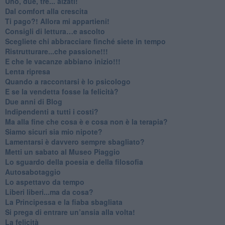
Uno, due, tre... alzati!​
​Dal comfort alla crescita
​Ti pago?! Allora mi appartieni!​
​Consigli di lettura…e ascolto
​Scegliete chi abbracciare finché siete in tempo
​Ristrutturare...che passione!!!
​E che le vacanze abbiano inizio!!!
​Lenta ripresa
​Quando a raccontarsi è lo psicologo
​E se la vendetta fosse la felicità?
​Due anni di Blog
​Indipendenti a tutti i costi?
​Ma alla fine che cosa è e cosa non è la terapia?
​Siamo sicuri sia mio nipote?
​Lamentarsi è davvero sempre sbagliato?
​Metti un sabato al Museo Piaggio
​Lo sguardo della poesia e della filosofia
Autosabotaggio
​Lo aspettavo da tempo
​Liberi liberi...ma da cosa?
​La Principessa e la fiaba sbagliata
Si prega di entrare un’ansia alla volta!
​La felicità