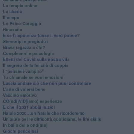
La terapia online
La libertà
​Il tempo
​Lo Psico-Coraggio
Rinascita
​E se l’impotenza fosse il vero potere?
Stereotipi e pregiudizi
​Brava ragazza a chi?
​Compleanni e psicologia
Effetti del Covid sulla nostra vita
Il segreto della felicità di coppia
​I “pensieri-vampiro”
​Tu chiamale se vuoi emozioni
​Lascia andare ciò che non puoi controllare
L’arte di volersi bene
​Vaccino emotivo
CO(ndi)VID(iamo) esperienze
​E che il 2021 abbia inizio!
​Natale 2020…un Natale che ricorderemo
Un aiuto per le difficoltà quotidiane: le life skills
​In balia delle ond(ate)
Giochi pericolosi