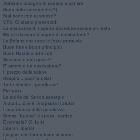
​Abbiamo bisogno di sederci e parlare
Sono solo canzonette (?)
​Stai bene con te stesso?
​OPS! Ci siamo presentati!
​La mancanza di rispetto dovrebbe essere un reato
​Ma c’è davvero bisogno di combattenti?
​La Befana che tutte le feste porta via
Buon fine e buon principio!
​Buon Natale a tutti voi!
​Scusarsi o dire grazie?
​E’ amore o un’ossessione?
​Il prezzo della salute
​Respira... puoi farcela!
​Tutto chiede... gentilezza!
​Far west
​La storia dei Succhiaenergie
​Aiutati….che il Terapeuta ti aiuta!
​L’importanza della gentilezza
​Stress “buono” e stress “cattivo”
​È normale? Sì, lo è!
​Libri in libertà!
​I legami che fanno bene al cuore