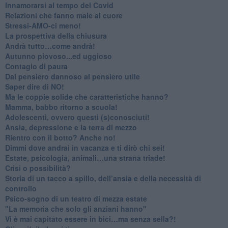
Innamorarsi al tempo del Covid
​Relazioni che fanno male al cuore
​Stressi-AMO-ci meno!
​La prospettiva della chiusura
​Andrà tutto…come andrà!
Autunno piovoso...ed uggioso
​Contagio di paura
​Dal pensiero dannoso al pensiero utile
​Saper dire di NO!
​Ma le coppie solide che caratteristiche hanno?
​Mamma, babbo ritorno a scuola!
Adolescenti, ovvero questi (s)conosciuti!
Ansia, depressione e la terra di mezzo
​Rientro con il botto? Anche no!
Dimmi dove andrai in vacanza e ti dirò chi sei!
​Estate, psicologia, animali…una strana triade!
​Crisi o possibilità?
​Storia di un tacco a spillo, dell’ansia e della necessità di
controllo
​Psico-sogno di un teatro di mezza estate
"La memoria che solo gli anziani hanno"
​Vi è mai capitato essere in bici…ma senza sella?!