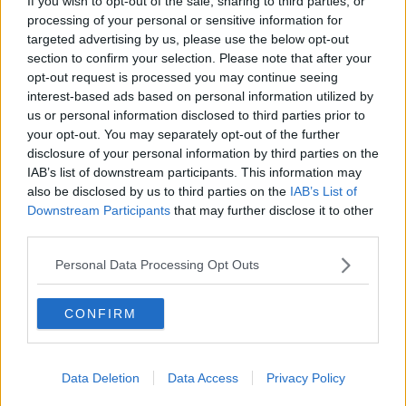
If you wish to opt-out of the sale, sharing to third parties, or
​Quello che alle mamme non dicono
processing of your personal or sensitive information for
Adultescenza
targeted advertising by us, please use the below opt-out
Homo imbecillis
section to confirm your selection. Please note that after your
​4 anni di Blog
opt-out request is processed you may continue seeing
Quando il silenzio è aggressivo
interest-based ads based on personal information utilized by
​Il passato, questo conosciuto!
us or personal information disclosed to third parties prior to
​Clima ballerino e sbalzi d’umore
your opt-out. You may separately opt-out of the further
La maternità
disclosure of your personal information by third parties on the
​L’uomo o l’orso?
IAB’s list of downstream participants. This information may
Non hanno un amico a teatro​
also be disclosed by us to third parties on the
IAB’s List of
​Tutta una questione di rispetto
Downstream Participants
that may further disclose it to other
​Cose che ci esauriscono
​Vespa che passione!
third parties.
​Lasciate ai vostri figli il diritto di piangere
​Parole d’amore regalate al vento
Personal Data Processing Opt Outs
​Essere genitori di un adolescente
​Saper pazientare
CONFIRM
​Giornata del Fiocchetto Lilla
​Venerdì emozionalmente sostenibile
Ma ti ascolti?
Contornati di persone che…
Data Deletion
Data Access
Privacy Policy
Non dare niente per scontato