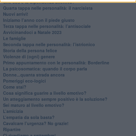
Che cos’è la dipendenza affettiva?
Quarta tappa nelle personalità: il narcisista
​Nuovi arrivi!
​Iniziamo l’anno con il piede giusto
​Terza tappa nelle personalità: l’antisociale
​Avvicinandoci a Natale 2023
Le famiglie
Seconda tappa nelle personalità: l’istrionico
​Storia della persona felice
Violenze di (ogni) genere
​Primo appuntamento con le personalità: Borderline
La psicosomatica: quando il corpo parla
Donne...quanta strada ancora
​Pomeriggi eco-logici
​Come stai?
Cosa significa guarire a livello emotivo?
​Un atteggiamento sempre positivo è la soluzione?
​Sei maturo al livello emotivo?
​L’amicizia
​L’empatia da sola basta?
​Cavalcare l’urgenza? No grazie!
Ripartire
​Ci rivediamo a settembre!