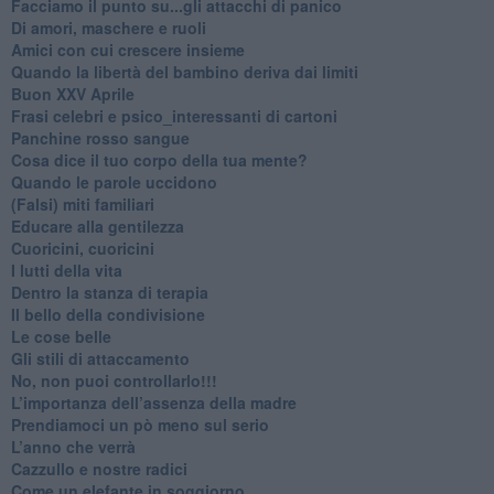
Facciamo il punto su...gli attacchi di panico
Di amori, maschere e ruoli
​Amici con cui crescere insieme
​Quando la libertà del bambino deriva dai limiti
Buon XXV Aprile
​Frasi celebri e psico_interessanti di cartoni
​Panchine rosso sangue
​Cosa dice il tuo corpo della tua mente?
​Quando le parole uccidono
​(Falsi) miti familiari
​Educare alla gentilezza
​Cuoricini, cuoricini
I lutti della vita
​Dentro la stanza di terapia
​Il bello della condivisione
Le cose belle
​Gli stili di attaccamento
No, non puoi controllarlo!!!
​L’importanza dell’assenza della madre
​Prendiamoci un pò meno sul serio
​L’anno che verrà
​Cazzullo e nostre radici
​Come un elefante in soggiorno