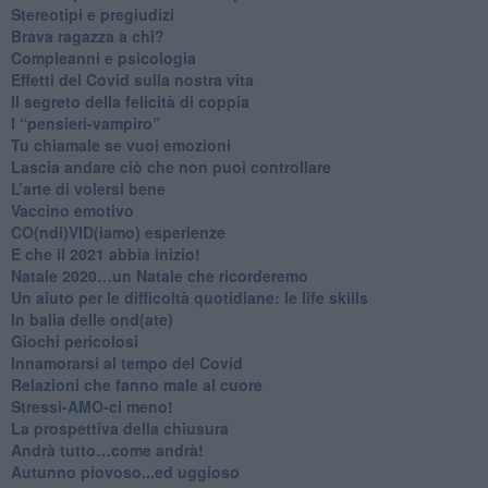
Stereotipi e pregiudizi
​Brava ragazza a chi?
​Compleanni e psicologia
Effetti del Covid sulla nostra vita
Il segreto della felicità di coppia
​I “pensieri-vampiro”
​Tu chiamale se vuoi emozioni
​Lascia andare ciò che non puoi controllare
L’arte di volersi bene
​Vaccino emotivo
CO(ndi)VID(iamo) esperienze
​E che il 2021 abbia inizio!
​Natale 2020…un Natale che ricorderemo
Un aiuto per le difficoltà quotidiane: le life skills
​In balia delle ond(ate)
Giochi pericolosi
Innamorarsi al tempo del Covid
​Relazioni che fanno male al cuore
​Stressi-AMO-ci meno!
​La prospettiva della chiusura
​Andrà tutto…come andrà!
Autunno piovoso...ed uggioso