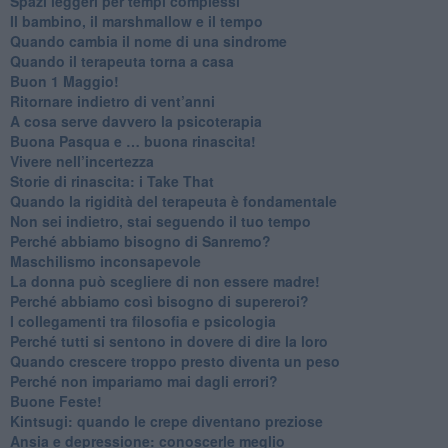
Spazi leggeri per tempi complessi
Il bambino, il marshmallow e il tempo
​Quando cambia il nome di una sindrome
​Quando il terapeuta torna a casa
​Buon 1 Maggio!
Ritornare indietro di vent’anni
​A cosa serve davvero la psicoterapia
​Buona Pasqua e … buona rinascita!
​Vivere nell’incertezza
​Storie di rinascita: i Take That
​Quando la rigidità del terapeuta è fondamentale
​Non sei indietro, stai seguendo il tuo tempo
​Perché abbiamo bisogno di Sanremo?
​Maschilismo inconsapevole
​La donna può scegliere di non essere madre!
​Perché abbiamo così bisogno di supereroi?
​I collegamenti tra filosofia e psicologia
​Perché tutti si sentono in dovere di dire la loro
​Quando crescere troppo presto diventa un peso
​Perché non impariamo mai dagli errori?
​Buone Feste!
​Kintsugi: quando le crepe diventano preziose
Ansia e depressione: conoscerle meglio