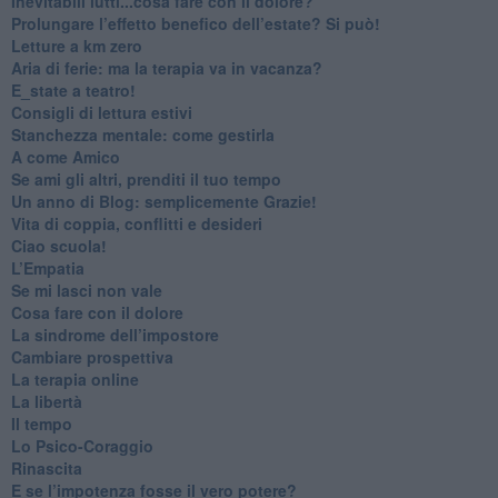
​Inevitabili lutti...cosa fare con il dolore?
Prolungare l’effetto benefico dell’estate? Si può!
​Letture a km zero
​Aria di ferie: ma la terapia va in vacanza?
​E_state a teatro!
​Consigli di lettura estivi
​Stanchezza mentale: come gestirla
​A come Amico
​Se ami gli altri, prenditi il tuo tempo
​Un anno di Blog: semplicemente Grazie!
​Vita di coppia, conflitti e desideri
​Ciao scuola!
​L’Empatia
​Se mi lasci non vale
Cosa fare con il dolore
​La sindrome dell’impostore
​Cambiare prospettiva
La terapia online
La libertà
​Il tempo
​Lo Psico-Coraggio
Rinascita
​E se l’impotenza fosse il vero potere?