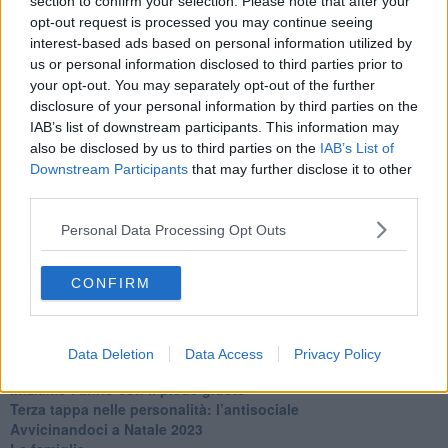
section to confirm your selection. Please note that after your
​Clima ballerino e sbalzi d’umore
opt-out request is processed you may continue seeing
La maternità
interest-based ads based on personal information utilized by
​L’uomo o l’orso?
us or personal information disclosed to third parties prior to
Non hanno un amico a teatro​
your opt-out. You may separately opt-out of the further
​Tutta una questione di rispetto
disclosure of your personal information by third parties on the
​Cose che ci esauriscono
​Vespa che passione!
IAB’s list of downstream participants. This information may
​Lasciate ai vostri figli il diritto di piangere
also be disclosed by us to third parties on the
IAB’s List of
​Parole d’amore regalate al vento
Downstream Participants
that may further disclose it to other
​Essere genitori di un adolescente
third parties.
​Saper pazientare
​Giornata del Fiocchetto Lilla
Personal Data Processing Opt Outs
​Venerdì emozionalmente sostenibile
Ma ti ascolti?
CONFIRM
Contornati di persone che…
Non dare niente per scontato
Che cos’è la dipendenza affettiva?
Quarta tappa nelle personalità: il narcisista
Data Deletion
Data Access
Privacy Policy
​Nuovi arrivi!
​Iniziamo l’anno con il piede giusto
​Terza tappa nelle personalità: l’antisociale
​Avvicinandoci a Natale 2023