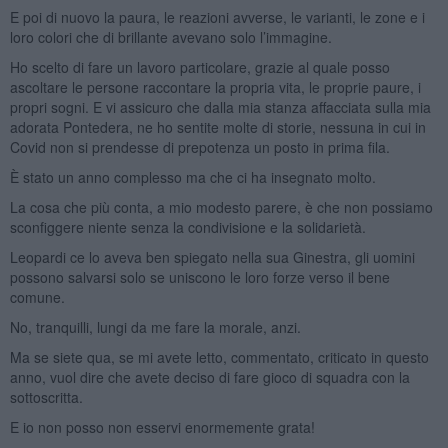
E poi di nuovo la paura, le reazioni avverse, le varianti, le zone e i
loro colori che di brillante avevano solo l’immagine.
Ho scelto di fare un lavoro particolare, grazie al quale posso
ascoltare le persone raccontare la propria vita, le proprie paure, i
propri sogni. E vi assicuro che dalla mia stanza affacciata sulla mia
adorata Pontedera, ne ho sentite molte di storie, nessuna in cui in
Covid non si prendesse di prepotenza un posto in prima fila.
È stato un anno complesso ma che ci ha insegnato molto.
La cosa che più conta, a mio modesto parere, è che non possiamo
sconfiggere niente senza la condivisione e la solidarietà.
Leopardi ce lo aveva ben spiegato nella sua Ginestra, gli uomini
possono salvarsi solo se uniscono le loro forze verso il bene
comune.
No, tranquilli, lungi da me fare la morale, anzi.
Ma se siete qua, se mi avete letto, commentato, criticato in questo
anno, vuol dire che avete deciso di fare gioco di squadra con la
sottoscritta.
E io non posso non esservi enormemente grata!