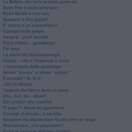
​La Befana che tutte le feste porta via
Buon fine e buon principio!
​Buon Natale a tutti voi!
​Scusarsi o dire grazie?
​E’ amore o un’ossessione?
​Il prezzo della salute
​Respira... puoi farcela!
​Tutto chiede... gentilezza!
​Far west
​La storia dei Succhiaenergie
​Aiutati….che il Terapeuta ti aiuta!
​L’importanza della gentilezza
​Stress “buono” e stress “cattivo”
​È normale? Sì, lo è!
​Libri in libertà!
​I legami che fanno bene al cuore
Uno, due, tre... alzati!​
​Dal comfort alla crescita
​Ti pago?! Allora mi appartieni!​
​Consigli di lettura…e ascolto
​Scegliete chi abbracciare finché siete in tempo
​Ristrutturare...che passione!!!
​E che le vacanze abbiano inizio!!!