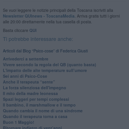
Se vuoi leggere le notizie principali della Toscana iscriviti alla
Newsletter QUInews - ToscanaMedia.
Arriva gratis tutti i giorni
alle 20:00 direttamente nella tua casella di posta.
Basta cliccare
QUI
Ti potrebbe interessare anche:
Articoli dal Blog “Psico-cose” di Federica Giusti
​Arrivederci a settembre
​Vivere secondo la regola del QB (quanto basta)
​L'impatto delle alte temperature sull’umore
Sei anni di Psico-Cose
​Anche il terapeuta “sente”
​La forza silenziosa dell'impegno
​Il mito della madre leonessa
Spazi leggeri per tempi complessi
Il bambino, il marshmallow e il tempo
​Quando cambia il nome di una sindrome
​Quando il terapeuta torna a casa
​Buon 1 Maggio!
Ritornare indietro di vent’anni