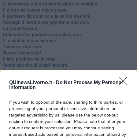
​L’importanza della comunicazione in famiglia
​Il diritto ad essere disconnessi
​Il pensiero dicotomico e la salute mentale
​Consigli di lettura per genitori e non solo
​La Clownterapia
​Differenze tra persone frustrate e non
L’invisibile fatica mentale
Vacanze a km zero
​Buone Vacan(si)e!
​Il lato positivo delle cose
​Storie antiche di tempi moderni
​Quello che alle mamme non dicono
Adultescenza
QUInewsLivorno.it -
Do Not Process My Personal
Homo imbecillis
Information
​4 anni di Blog
Quando il silenzio è aggressivo
​Il passato, questo conosciuto!
If you wish to opt-out of the sale, sharing to third parties, or
​Clima ballerino e sbalzi d’umore
processing of your personal or sensitive information for
La maternità
targeted advertising by us, please use the below opt-out
​L’uomo o l’orso?
section to confirm your selection. Please note that after your
Non hanno un amico a teatro​
opt-out request is processed you may continue seeing
​Tutta una questione di rispetto
interest-based ads based on personal information utilized by