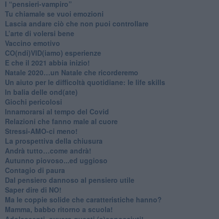
​I “pensieri-vampiro”
​Tu chiamale se vuoi emozioni
​Lascia andare ciò che non puoi controllare
L’arte di volersi bene
​Vaccino emotivo
CO(ndi)VID(iamo) esperienze
​E che il 2021 abbia inizio!
​Natale 2020…un Natale che ricorderemo
Un aiuto per le difficoltà quotidiane: le life skills
​In balia delle ond(ate)
Giochi pericolosi
Innamorarsi al tempo del Covid
​Relazioni che fanno male al cuore
​Stressi-AMO-ci meno!
​La prospettiva della chiusura
​Andrà tutto…come andrà!
Autunno piovoso...ed uggioso
​Contagio di paura
​Dal pensiero dannoso al pensiero utile
​Saper dire di NO!
​Ma le coppie solide che caratteristiche hanno?
​Mamma, babbo ritorno a scuola!
Adolescenti, ovvero questi (s)conosciuti!