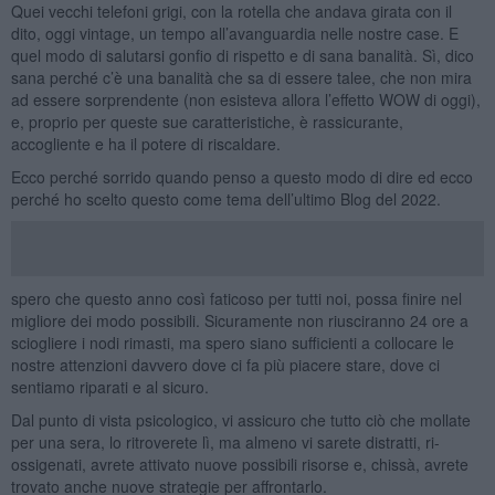
Quei vecchi telefoni grigi, con la rotella che andava girata con il
dito, oggi vintage, un tempo all’avanguardia nelle nostre case. E
quel modo di salutarsi gonfio di rispetto e di sana banalità. Sì, dico
sana perché c’è una banalità che sa di essere talee, che non mira
ad essere sorprendente (non esisteva allora l’effetto WOW di oggi),
e, proprio per queste sue caratteristiche, è rassicurante,
accogliente e ha il potere di riscaldare.
Ecco perché sorrido quando penso a questo modo di dire ed ecco
perché ho scelto questo come tema dell’ultimo Blog del 2022.
spero che questo anno così faticoso per tutti noi, possa finire nel
migliore dei modo possibili. Sicuramente non riusciranno 24 ore a
sciogliere i nodi rimasti, ma spero siano sufficienti a collocare le
nostre attenzioni davvero dove ci fa più piacere stare, dove ci
sentiamo riparati e al sicuro.
Dal punto di vista psicologico, vi assicuro che tutto ciò che mollate
per una sera, lo ritroverete lì, ma almeno vi sarete distratti, ri-
ossigenati, avrete attivato nuove possibili risorse e, chissà, avrete
trovato anche nuove strategie per affrontarlo.