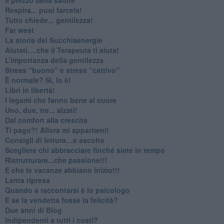
​Respira... puoi farcela!
​Tutto chiede... gentilezza!
​Far west
​La storia dei Succhiaenergie
​Aiutati….che il Terapeuta ti aiuta!
​L’importanza della gentilezza
​Stress “buono” e stress “cattivo”
​È normale? Sì, lo è!
​Libri in libertà!
​I legami che fanno bene al cuore
Uno, due, tre... alzati!​
​Dal comfort alla crescita
​Ti pago?! Allora mi appartieni!​
​Consigli di lettura…e ascolto
​Scegliete chi abbracciare finché siete in tempo
​Ristrutturare...che passione!!!
​E che le vacanze abbiano inizio!!!
​Lenta ripresa
​Quando a raccontarsi è lo psicologo
​E se la vendetta fosse la felicità?
​Due anni di Blog
​Indipendenti a tutti i costi?