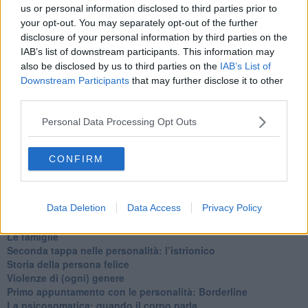
​Cose che ci esauriscono
us or personal information disclosed to third parties prior to
​Vespa che passione!
your opt-out. You may separately opt-out of the further
​Lasciate ai vostri figli il diritto di piangere
disclosure of your personal information by third parties on the
​Parole d’amore regalate al vento
IAB’s list of downstream participants. This information may
​Essere genitori di un adolescente
also be disclosed by us to third parties on the
IAB’s List of
​Saper pazientare
Downstream Participants
that may further disclose it to other
​Giornata del Fiocchetto Lilla
third parties.
​Venerdì emozionalmente sostenibile
Ma ti ascolti?
Personal Data Processing Opt Outs
Contornati di persone che…
Non dare niente per scontato
Che cos’è la dipendenza affettiva?
CONFIRM
Quarta tappa nelle personalità: il narcisista
​Nuovi arrivi!
​Iniziamo l’anno con il piede giusto
Data Deletion
Data Access
Privacy Policy
​Terza tappa nelle personalità: l’antisociale
​Avvicinandoci a Natale 2023
Le famiglie
Seconda tappa nelle personalità: l’istrionico
​Storia della persona felice
Violenze di (ogni) genere
​Primo appuntamento con le personalità: Borderline
La psicosomatica: quando il corpo parla