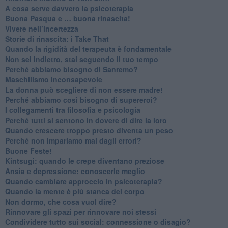
​A cosa serve davvero la psicoterapia
​Buona Pasqua e … buona rinascita!
​Vivere nell’incertezza
​Storie di rinascita: i Take That
​Quando la rigidità del terapeuta è fondamentale
​Non sei indietro, stai seguendo il tuo tempo
​Perché abbiamo bisogno di Sanremo?
​Maschilismo inconsapevole
​La donna può scegliere di non essere madre!
​Perché abbiamo così bisogno di supereroi?
​I collegamenti tra filosofia e psicologia
​Perché tutti si sentono in dovere di dire la loro
​Quando crescere troppo presto diventa un peso
​Perché non impariamo mai dagli errori?
​Buone Feste!
​Kintsugi: quando le crepe diventano preziose
Ansia e depressione: conoscerle meglio
Quando cambiare approccio in psicoterapia?
​Quando la mente è più stanca del corpo
Non dormo, che cosa vuol dire?
​Rinnovare gli spazi per rinnovare noi stessi
​Condividere tutto sui social: connessione o disagio?