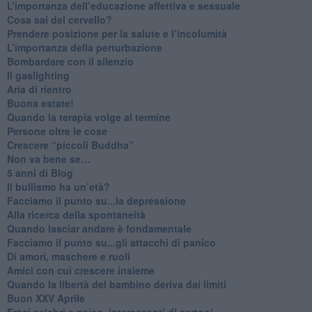
​L’importanza dell’educazione affettiva e sessuale
​Cosa sai del cervello?
Prendere posizione per la salute e l’incolumità
L’importanza della perturbazione
​Bombardare con il silenzio
Il gaslighting
Aria di rientro
Buona estate!
​Quando la terapia volge al termine
​Persone oltre le cose
​Crescere “piccoli Buddha”
Non va bene se…
​5 anni di Blog
​Il bullismo ha un’età?
Facciamo il punto su...la depressione
​Alla ricerca della spontaneità
​Quando lasciar andare è fondamentale
Facciamo il punto su...gli attacchi di panico
Di amori, maschere e ruoli
​Amici con cui crescere insieme
​Quando la libertà del bambino deriva dai limiti
Buon XXV Aprile
​Frasi celebri e psico_interessanti di cartoni