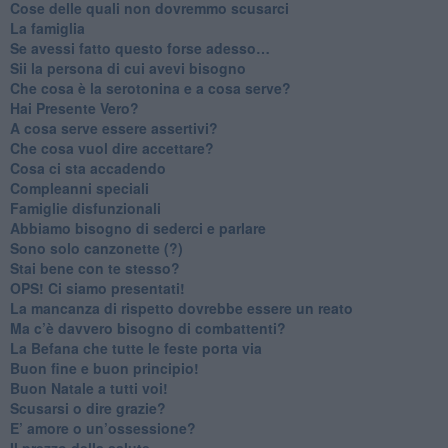
​Cose delle quali non dovremmo scusarci
​La famiglia
​Se avessi fatto questo forse adesso…
​Sii la persona di cui avevi bisogno
Che cosa è la serotonina e a cosa serve?
​Hai Presente Vero?
A cosa serve essere assertivi?
​Che cosa vuol dire accettare?
​Cosa ci sta accadendo
​Compleanni speciali
​Famiglie disfunzionali
​Abbiamo bisogno di sederci e parlare
Sono solo canzonette (?)
​Stai bene con te stesso?
​OPS! Ci siamo presentati!
​La mancanza di rispetto dovrebbe essere un reato
​Ma c’è davvero bisogno di combattenti?
​La Befana che tutte le feste porta via
Buon fine e buon principio!
​Buon Natale a tutti voi!
​Scusarsi o dire grazie?
​E’ amore o un’ossessione?
​Il prezzo della salute