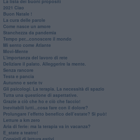
​La lista dei buoni propositi
2021 Ciao
Buon Natale !
​La cura delle parole
​Come nasce un amore
Stanchezza da pandemia
​Tempo per...conoscere il mondo
​Mi sento come Atlante
​Movi-Mente
​L’importanza del lavoro di rete
​Deliziare il palato. Alleggerire la mente.
​Senza rancore
​Testa e pancia
​Autunno e serie tv
​Gli psicologi. La terapia. La necessità di spazio
​Tutta una questione di aspettative.
​Grazie a ciò che ho e ciò che faccio!
​Inevitabili lutti...cosa fare con il dolore?
Prolungare l’effetto benefico dell’estate? Si può!
​Letture a km zero
​Aria di ferie: ma la terapia va in vacanza?
​E_state a teatro!
​Consigli di lettura estivi