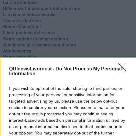
​La Clownterapia
​Differenze tra persone frustrate e non
L’invisibile fatica mentale
Vacanze a km zero
​Buone Vacan(si)e!
​Il lato positivo delle cose
​Storie antiche di tempi moderni
​Quello che alle mamme non dicono
Adultescenza
Homo imbecillis
​4 anni di Blog
Quando il silenzio è aggressivo
QUInewsLivorno.it -
Do Not Process My Personal
Information
​Il passato, questo conosciuto!
​Clima ballerino e sbalzi d’umore
La maternità
If you wish to opt-out of the sale, sharing to third parties, or
​L’uomo o l’orso?
processing of your personal or sensitive information for
Non hanno un amico a teatro​
targeted advertising by us, please use the below opt-out
​Tutta una questione di rispetto
section to confirm your selection. Please note that after your
​Cose che ci esauriscono
opt-out request is processed you may continue seeing
​Vespa che passione!
interest-based ads based on personal information utilized by
​Lasciate ai vostri figli il diritto di piangere
us or personal information disclosed to third parties prior to
​Parole d’amore regalate al vento
your opt-out. You may separately opt-out of the further
​Essere genitori di un adolescente