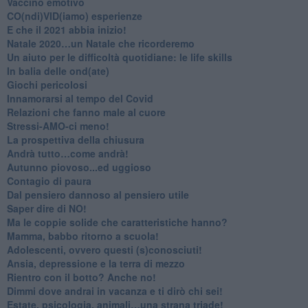
​Vaccino emotivo
CO(ndi)VID(iamo) esperienze
​E che il 2021 abbia inizio!
​Natale 2020…un Natale che ricorderemo
Un aiuto per le difficoltà quotidiane: le life skills
​In balia delle ond(ate)
Giochi pericolosi
Innamorarsi al tempo del Covid
​Relazioni che fanno male al cuore
​Stressi-AMO-ci meno!
​La prospettiva della chiusura
​Andrà tutto…come andrà!
Autunno piovoso...ed uggioso
​Contagio di paura
​Dal pensiero dannoso al pensiero utile
​Saper dire di NO!
​Ma le coppie solide che caratteristiche hanno?
​Mamma, babbo ritorno a scuola!
Adolescenti, ovvero questi (s)conosciuti!
Ansia, depressione e la terra di mezzo
​Rientro con il botto? Anche no!
Dimmi dove andrai in vacanza e ti dirò chi sei!
​Estate, psicologia, animali…una strana triade!