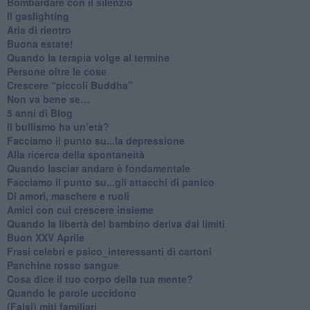
​Bombardare con il silenzio
Il gaslighting
Aria di rientro
Buona estate!
​Quando la terapia volge al termine
​Persone oltre le cose
​Crescere “piccoli Buddha”
Non va bene se…
​5 anni di Blog
​Il bullismo ha un’età?
Facciamo il punto su...la depressione
​Alla ricerca della spontaneità
​Quando lasciar andare è fondamentale
Facciamo il punto su...gli attacchi di panico
Di amori, maschere e ruoli
​Amici con cui crescere insieme
​Quando la libertà del bambino deriva dai limiti
Buon XXV Aprile
​Frasi celebri e psico_interessanti di cartoni
​Panchine rosso sangue
​Cosa dice il tuo corpo della tua mente?
​Quando le parole uccidono
​(Falsi) miti familiari