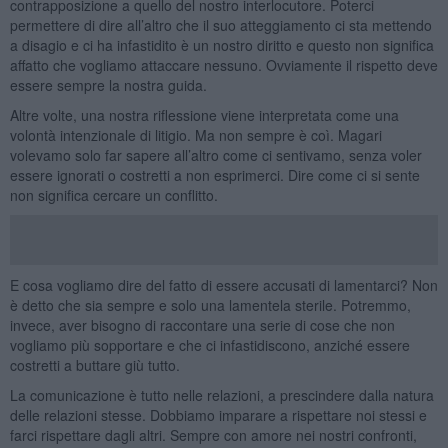
contrapposizione a quello del nostro interlocutore. Poterci
permettere di dire all’altro che il suo atteggiamento ci sta mettendo
a disagio e ci ha infastidito è un nostro diritto e questo non significa
affatto che vogliamo attaccare nessuno. Ovviamente il rispetto deve
essere sempre la nostra guida.
Altre volte, una nostra riflessione viene interpretata come una
volontà intenzionale di litigio. Ma non sempre è coì. Magari
volevamo solo far sapere all’altro come ci sentivamo, senza voler
essere ignorati o costretti a non esprimerci. Dire come ci si sente
non significa cercare un conflitto.
E cosa vogliamo dire del fatto di essere accusati di lamentarci? Non
è detto che sia sempre e solo una lamentela sterile. Potremmo,
invece, aver bisogno di raccontare una serie di cose che non
vogliamo più sopportare e che ci infastidiscono, anziché essere
costretti a buttare giù tutto.
La comunicazione è tutto nelle relazioni, a prescindere dalla natura
delle relazioni stesse. Dobbiamo imparare a rispettare noi stessi e
farci rispettare dagli altri. Sempre con amore nei nostri confronti,