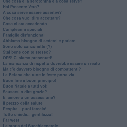
Che cosa è la serotonina e a cosa serve?
​Hai Presente Vero?
A cosa serve essere assertivi?
​Che cosa vuol dire accettare?
​Cosa ci sta accadendo
​Compleanni speciali
​Famiglie disfunzionali
​Abbiamo bisogno di sederci e parlare
Sono solo canzonette (?)
​Stai bene con te stesso?
​OPS! Ci siamo presentati!
​La mancanza di rispetto dovrebbe essere un reato
​Ma c’è davvero bisogno di combattenti?
​La Befana che tutte le feste porta via
Buon fine e buon principio!
​Buon Natale a tutti voi!
​Scusarsi o dire grazie?
​E’ amore o un’ossessione?
​Il prezzo della salute
​Respira... puoi farcela!
​Tutto chiede... gentilezza!
​Far west
​La storia dei Succhiaenergie