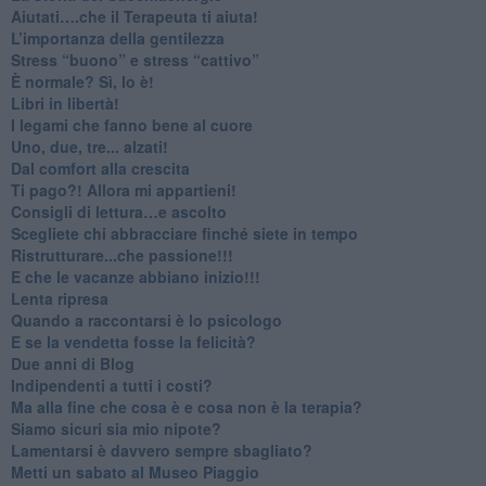
​Aiutati….che il Terapeuta ti aiuta!
​L’importanza della gentilezza
​Stress “buono” e stress “cattivo”
​È normale? Sì, lo è!
​Libri in libertà!
​I legami che fanno bene al cuore
Uno, due, tre... alzati!​
​Dal comfort alla crescita
​Ti pago?! Allora mi appartieni!​
​Consigli di lettura…e ascolto
​Scegliete chi abbracciare finché siete in tempo
​Ristrutturare...che passione!!!
​E che le vacanze abbiano inizio!!!
​Lenta ripresa
​Quando a raccontarsi è lo psicologo
​E se la vendetta fosse la felicità?
​Due anni di Blog
​Indipendenti a tutti i costi?
​Ma alla fine che cosa è e cosa non è la terapia?
​Siamo sicuri sia mio nipote?
​Lamentarsi è davvero sempre sbagliato?
​Metti un sabato al Museo Piaggio