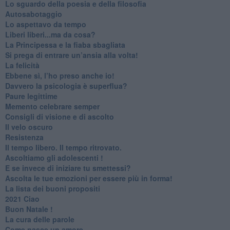
​Lo sguardo della poesia e della filosofia
Autosabotaggio
​Lo aspettavo da tempo
​Liberi liberi...ma da cosa?
​La Principessa e la fiaba sbagliata
Si prega di entrare un’ansia alla volta!
​La felicità
​Ebbene sì, l’ho preso anche io!
​Davvero la psicologia è superflua?
Paure legittime
​Memento celebrare semper
​Consigli di visione e di ascolto
​Il velo oscuro
Resistenza
​Il tempo libero. Il tempo ritrovato.
Ascoltiamo gli adolescenti !
​E se invece di iniziare tu smettessi?
​Ascolta le tue emozioni per essere più in forma!
​La lista dei buoni propositi
2021 Ciao
Buon Natale !
​La cura delle parole
​Come nasce un amore