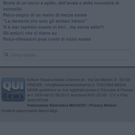
​Storia di un tacco a spillo, dell’ansia e della necessità di
controllo
​Psico-sogno di un teatro di mezza estate
"La memoria che solo gli anziani hanno"
​Vi è mai capitato essere in bici…ma senza sella?!
​Gli ami(ci) che ci tirano su
Psico-riflessioni post covid di inizio estate
Editore Toscana Media Channel srl - Via Dei Martelli, 8 - 50129
FIRENZE - info@toscanamediachannel.it. TOSCANA MEDIA
NEWS quotidiano on line registrato presso il Tribunale di Firenze
al n. 5935 del 27.09.2013. Iscrizione ROC 22105 - C.F. e P.Iva
0620787048
Fatturazione Elettronica M5UXCR1 |
Privacy Nielsen
Direttore responsabile Marco Migli
Powered by
Aperion.it