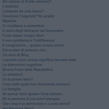
​Sei maturo al livello emotivo?
​L’amicizia
​L’empatia da sola basta?
​Cavalcare l’urgenza? No grazie!
Ripartire
​Ci rivediamo a settembre!
​Il ruolo degli attivatori del benessere
​Forse siamo troppo liberi
​Il vero problema è l’indifferenza
​Il congiuntivo… questo strano amico
​Circondati di persone che…
​Tre anni di Blog
​Lavorare sotto stress significa lavorare male
​Le distorsioni cognitive
​Buona Festa della Repubblica
Le emozioni
​Ce la posso fare!!!
​Cose delle quali non dovremmo scusarci
​La famiglia
​Se avessi fatto questo forse adesso…
​Sii la persona di cui avevi bisogno
Che cosa è la serotonina e a cosa serve?
​Hai Presente Vero?