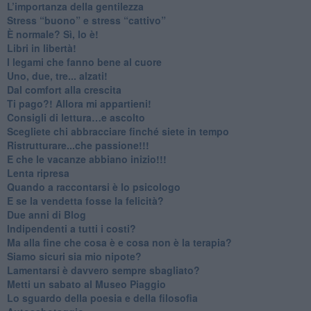
​L’importanza della gentilezza
​Stress “buono” e stress “cattivo”
​È normale? Sì, lo è!
​Libri in libertà!
​I legami che fanno bene al cuore
Uno, due, tre... alzati!​
​Dal comfort alla crescita
​Ti pago?! Allora mi appartieni!​
​Consigli di lettura…e ascolto
​Scegliete chi abbracciare finché siete in tempo
​Ristrutturare...che passione!!!
​E che le vacanze abbiano inizio!!!
​Lenta ripresa
​Quando a raccontarsi è lo psicologo
​E se la vendetta fosse la felicità?
​Due anni di Blog
​Indipendenti a tutti i costi?
​Ma alla fine che cosa è e cosa non è la terapia?
​Siamo sicuri sia mio nipote?
​Lamentarsi è davvero sempre sbagliato?
​Metti un sabato al Museo Piaggio
​Lo sguardo della poesia e della filosofia