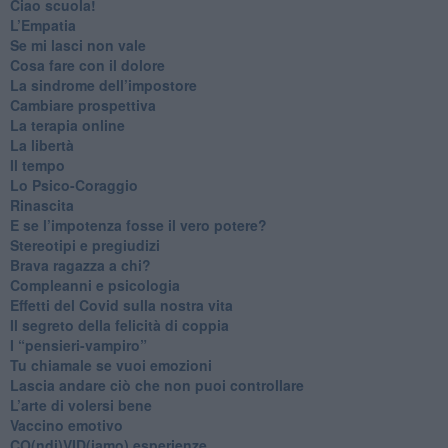
​Ciao scuola!
​L’Empatia
​Se mi lasci non vale
Cosa fare con il dolore
​La sindrome dell’impostore
​Cambiare prospettiva
La terapia online
La libertà
​Il tempo
​Lo Psico-Coraggio
Rinascita
​E se l’impotenza fosse il vero potere?
Stereotipi e pregiudizi
​Brava ragazza a chi?
​Compleanni e psicologia
Effetti del Covid sulla nostra vita
Il segreto della felicità di coppia
​I “pensieri-vampiro”
​Tu chiamale se vuoi emozioni
​Lascia andare ciò che non puoi controllare
L’arte di volersi bene
​Vaccino emotivo
CO(ndi)VID(iamo) esperienze