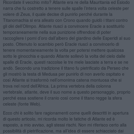
Ricordate il vecchio mito? Atlante era re della Mauritania ed Esiodo
narra che fu costretto a tenere sulle spalle l’intera volta celeste per
volere di Zeus, il quale decise di punirlo perché durante la
Titanomachia si era alleato con Crono quando guidò i titani contro
gli dèi dell’Olimpo. Atlante riuscì a convincere Eracle a sostituirlo
temporaneamente nella sua punizione offrendosi di poter
raccogliere i pomi d’oro dall’albero del giardino delle Esperidi al suo
posto. Ottenuto lo scambio però Eracle riuscì a convincerlo di
tenere momentaneamente la volta per potersi mettere qualcosa
sotto le ginocchia e quando Atlante sollevò la volta del cielo dalle
spalle di Eracle, questi raccolse le tre mele lasciate a terra e se ne
andò. Secondo una tradizione il titano fu pietrificato da Perseo che
gli mostrò la testa di Medusa per punirlo di non averlo ospitato e
così Atlante si trasformò nell’omonima catena montuosa che si
trova nel nord dell’Africa. La prima vertebra della colonna
vertebrale, atlante, deve il suo nome a questo personaggio, proprio
perché essa sostiene il cranio così come il titano regge la sfera
celeste (fonte Web).
Ecco chi è solito fare ragionamenti come quelli descritti in apertura
di questo articolo, mi ricorda molto le fatiche di Atlante ed è
esposto, a mio avviso, agli stessi rischi. Non mi riferisco certo alla
possibilità di pietrificazione, ma all’idea di essere schiacciato dai