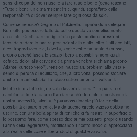
sensi di colpa del non riuscire a fare tutto e bene (detto toscano:
“Tutto e bene un e sta ‘nsieme!”) e, quindi, sopraffatto dalla
responsabilità di dover sempre fare ogni cosa da solo.
Come se ne esce? Segreto di Pulcinella: imparando a delegare!
Non tutto può essere fatto da soli e questo va semplicemente
accettato. Continuare ad ignorare queste continue pressioni,
facendo andare le nostre prestazioni alle stelle, oltre limiti gestibili,
è controproducente e, talvolta, anche estremamente dannoso,
proprio perché lascia lo spazio libero a possibili sintomi quali
cefalee, dolori alla cervicale (la prima vertebra si chiama proprio
Atlante, curioso vero?), tensioni muscolari, problemi alla vista e
senso di perdita di equilibrio, che, a loro volta, possono sfociare
anche in manifestazioni ansiose estremamente invalidanti.
Mi chiedo e vi chiedo, ne vale davvero la pena? La paura del
cambiamento e la paura di andare a chiedere aiuto mostrando la
nostra necessità, talvolta, è paradossalmente più forte della
possibilità di stare meglio. Ma da questo circolo vizioso dobbiamo
uscirne, con una bella spinta di reni che ci fa risalire in superficie e
lo possiamo fare, come spesso dico ai mie pazienti, proprio usando
l’arma della leggerezza, modificando il nostro modo di approcciarci
alla realtà delle cose e liberandoci di qualche zavorra.