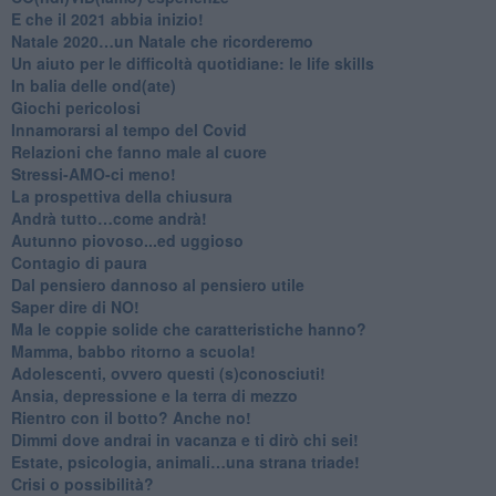
​E che il 2021 abbia inizio!
​Natale 2020…un Natale che ricorderemo
Un aiuto per le difficoltà quotidiane: le life skills
​In balia delle ond(ate)
Giochi pericolosi
Innamorarsi al tempo del Covid
​Relazioni che fanno male al cuore
​Stressi-AMO-ci meno!
​La prospettiva della chiusura
​Andrà tutto…come andrà!
Autunno piovoso...ed uggioso
​Contagio di paura
​Dal pensiero dannoso al pensiero utile
​Saper dire di NO!
​Ma le coppie solide che caratteristiche hanno?
​Mamma, babbo ritorno a scuola!
Adolescenti, ovvero questi (s)conosciuti!
Ansia, depressione e la terra di mezzo
​Rientro con il botto? Anche no!
Dimmi dove andrai in vacanza e ti dirò chi sei!
​Estate, psicologia, animali…una strana triade!
​Crisi o possibilità?