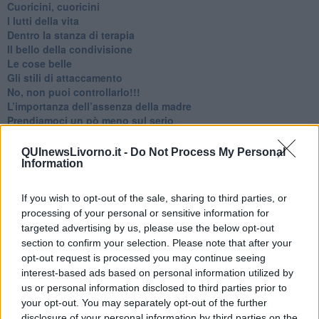
​Cuoricini, cuoricini
I lutti della vita
​Dentro la stanza di terapia
​Il bello della condivisione
Le cose belle
​Gli stili di attaccamento
No, non puoi controllarlo!!!
​L’importanza dell’assenza della madre
​Prendiamoci un pò meno sul serio
​L’anno che verrà
​Cazzullo e nostre radici
QUInewsLivorno.it -
Do Not Process My Personal
​Come un elefante in soggiorno
Information
​Abbiamo perso tutti
E se le cose non vanno come vorresti?
If you wish to opt-out of the sale, sharing to third parties, or
​Chi sono i genitori elicottero
processing of your personal or sensitive information for
Come è davvero la terapia
targeted advertising by us, please use the below opt-out
Quando il diritto alla disconnessione non viene accolto
section to confirm your selection. Please note that after your
​L’importanza della comunicazione in famiglia
opt-out request is processed you may continue seeing
​Il diritto ad essere disconnessi
interest-based ads based on personal information utilized by
​Il pensiero dicotomico e la salute mentale
us or personal information disclosed to third parties prior to
​Consigli di lettura per genitori e non solo
your opt-out. You may separately opt-out of the further
​La Clownterapia
disclosure of your personal information by third parties on the