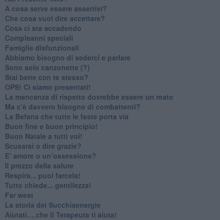
A cosa serve essere assertivi?
​Che cosa vuol dire accettare?
​Cosa ci sta accadendo
​Compleanni speciali
​Famiglie disfunzionali
​Abbiamo bisogno di sederci e parlare
Sono solo canzonette (?)
​Stai bene con te stesso?
​OPS! Ci siamo presentati!
​La mancanza di rispetto dovrebbe essere un reato
​Ma c’è davvero bisogno di combattenti?
​La Befana che tutte le feste porta via
Buon fine e buon principio!
​Buon Natale a tutti voi!
​Scusarsi o dire grazie?
​E’ amore o un’ossessione?
​Il prezzo della salute
​Respira... puoi farcela!
​Tutto chiede... gentilezza!
​Far west
​La storia dei Succhiaenergie
​Aiutati….che il Terapeuta ti aiuta!