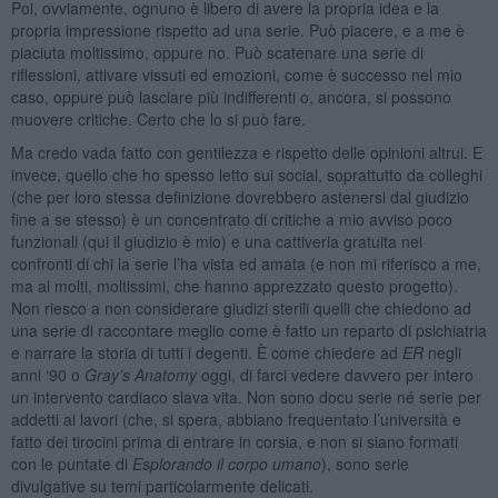
Poi, ovviamente, ognuno è libero di avere la propria idea e la
propria impressione rispetto ad una serie. Può piacere, e a me è
piaciuta moltissimo, oppure no. Può scatenare una serie di
riflessioni, attivare vissuti ed emozioni, come è successo nel mio
caso, oppure può lasciare più indifferenti o, ancora, si possono
muovere critiche. Certo che lo si può fare.
Ma credo vada fatto con gentilezza e rispetto delle opinioni altrui. E
invece, quello che ho spesso letto sui social, soprattutto da colleghi
(che per loro stessa definizione dovrebbero astenersi dal giudizio
fine a se stesso) è un concentrato di critiche a mio avviso poco
funzionali (qui il giudizio è mio) e una cattiveria gratuita nei
confronti di chi la serie l’ha vista ed amata (e non mi riferisco a me,
ma ai molti, moltissimi, che hanno apprezzato questo progetto).
Non riesco a non considerare giudizi sterili quelli che chiedono ad
una serie di raccontare meglio come è fatto un reparto di psichiatria
e narrare la storia di tutti i degenti. È come chiedere ad
ER
negli
anni ‘90 o
Gray’s Anatomy
oggi, di farci vedere davvero per intero
un intervento cardiaco slava vita. Non sono docu serie né serie per
addetti ai lavori (che, si spera, abbiano frequentato l’università e
fatto dei tirocini prima di entrare in corsia, e non si siano formati
con le puntate di
Esplorando il corpo umano
), sono serie
divulgative su temi particolarmente delicati.