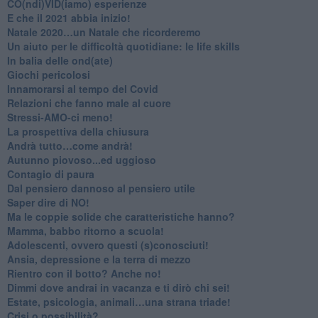
CO(ndi)VID(iamo) esperienze
​E che il 2021 abbia inizio!
​Natale 2020…un Natale che ricorderemo
Un aiuto per le difficoltà quotidiane: le life skills
​In balia delle ond(ate)
Giochi pericolosi
Innamorarsi al tempo del Covid
​Relazioni che fanno male al cuore
​Stressi-AMO-ci meno!
​La prospettiva della chiusura
​Andrà tutto…come andrà!
Autunno piovoso...ed uggioso
​Contagio di paura
​Dal pensiero dannoso al pensiero utile
​Saper dire di NO!
​Ma le coppie solide che caratteristiche hanno?
​Mamma, babbo ritorno a scuola!
Adolescenti, ovvero questi (s)conosciuti!
Ansia, depressione e la terra di mezzo
​Rientro con il botto? Anche no!
Dimmi dove andrai in vacanza e ti dirò chi sei!
​Estate, psicologia, animali…una strana triade!
​Crisi o possibilità?