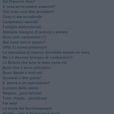
​Hai Presente Vero?
A cosa serve essere assertivi?
​Che cosa vuol dire accettare?
​Cosa ci sta accadendo
​Compleanni speciali
​Famiglie disfunzionali
​Abbiamo bisogno di sederci e parlare
Sono solo canzonette (?)
​Stai bene con te stesso?
​OPS! Ci siamo presentati!
​La mancanza di rispetto dovrebbe essere un reato
​Ma c’è davvero bisogno di combattenti?
​La Befana che tutte le feste porta via
Buon fine e buon principio!
​Buon Natale a tutti voi!
​Scusarsi o dire grazie?
​E’ amore o un’ossessione?
​Il prezzo della salute
​Respira... puoi farcela!
​Tutto chiede... gentilezza!
​Far west
​La storia dei Succhiaenergie
​Aiutati….che il Terapeuta ti aiuta!