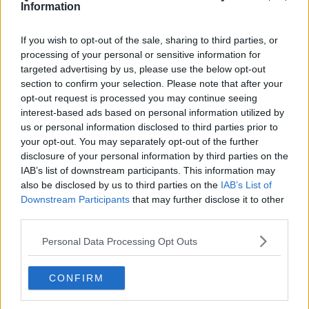
​Differenze tra persone frustrate e non
Information
L’invisibile fatica mentale
Vacanze a km zero
If you wish to opt-out of the sale, sharing to third parties, or
​Buone Vacan(si)e!
processing of your personal or sensitive information for
​Il lato positivo delle cose
targeted advertising by us, please use the below opt-out
​Storie antiche di tempi moderni
section to confirm your selection. Please note that after your
​Quello che alle mamme non dicono
opt-out request is processed you may continue seeing
Adultescenza
interest-based ads based on personal information utilized by
Homo imbecillis
us or personal information disclosed to third parties prior to
​4 anni di Blog
your opt-out. You may separately opt-out of the further
Quando il silenzio è aggressivo
disclosure of your personal information by third parties on the
​Il passato, questo conosciuto!
​Clima ballerino e sbalzi d’umore
IAB’s list of downstream participants. This information may
La maternità
also be disclosed by us to third parties on the
IAB’s List of
​L’uomo o l’orso?
Downstream Participants
that may further disclose it to other
Non hanno un amico a teatro​
third parties.
​Tutta una questione di rispetto
​Cose che ci esauriscono
Personal Data Processing Opt Outs
​Vespa che passione!
​Lasciate ai vostri figli il diritto di piangere
CONFIRM
​Parole d’amore regalate al vento
​Essere genitori di un adolescente