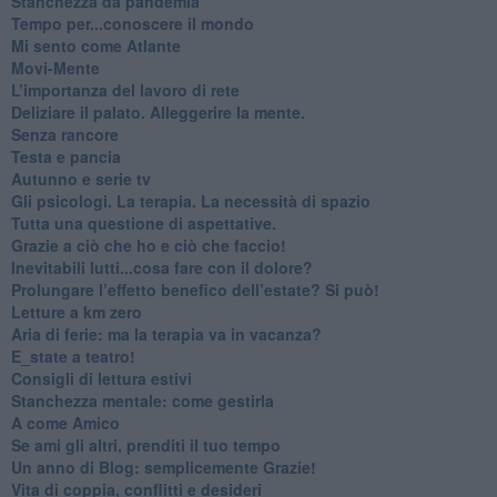
Stanchezza da pandemia
​Tempo per...conoscere il mondo
​Mi sento come Atlante
​Movi-Mente
​L’importanza del lavoro di rete
​Deliziare il palato. Alleggerire la mente.
​Senza rancore
​Testa e pancia
​Autunno e serie tv
​Gli psicologi. La terapia. La necessità di spazio
​Tutta una questione di aspettative.
​Grazie a ciò che ho e ciò che faccio!
​Inevitabili lutti...cosa fare con il dolore?
Prolungare l’effetto benefico dell’estate? Si può!
​Letture a km zero
​Aria di ferie: ma la terapia va in vacanza?
​E_state a teatro!
​Consigli di lettura estivi
​Stanchezza mentale: come gestirla
​A come Amico
​Se ami gli altri, prenditi il tuo tempo
​Un anno di Blog: semplicemente Grazie!
​Vita di coppia, conflitti e desideri