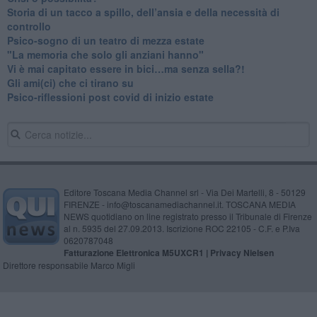
​Storia di un tacco a spillo, dell’ansia e della necessità di
controllo
​Psico-sogno di un teatro di mezza estate
"La memoria che solo gli anziani hanno"
​Vi è mai capitato essere in bici…ma senza sella?!
​Gli ami(ci) che ci tirano su
Psico-riflessioni post covid di inizio estate
Editore Toscana Media Channel srl - Via Dei Martelli, 8 - 50129
FIRENZE - info@toscanamediachannel.it. TOSCANA MEDIA
NEWS quotidiano on line registrato presso il Tribunale di Firenze
al n. 5935 del 27.09.2013. Iscrizione ROC 22105 - C.F. e P.Iva
0620787048
Fatturazione Elettronica M5UXCR1 |
Privacy Nielsen
Direttore responsabile Marco Migli
Powered by
Aperion.it