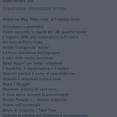
Basta cliccare
QUI
Ti potrebbe interessare anche:
Articoli dal Blog “Psico-cose” di Federica Giusti
​Arrivederci a settembre
​Vivere secondo la regola del QB (quanto basta)
​L'impatto delle alte temperature sull’umore
Sei anni di Psico-Cose
​Anche il terapeuta “sente”
​La forza silenziosa dell'impegno
​Il mito della madre leonessa
Spazi leggeri per tempi complessi
Il bambino, il marshmallow e il tempo
​Quando cambia il nome di una sindrome
​Quando il terapeuta torna a casa
​Buon 1 Maggio!
Ritornare indietro di vent’anni
​A cosa serve davvero la psicoterapia
​Buona Pasqua e … buona rinascita!
​Vivere nell’incertezza
​Storie di rinascita: i Take That
​Quando la rigidità del terapeuta è fondamentale