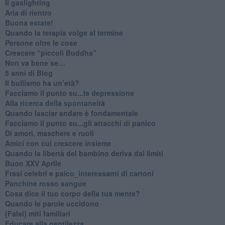
Il gaslighting
Aria di rientro
Buona estate!
​Quando la terapia volge al termine
​Persone oltre le cose
​Crescere “piccoli Buddha”
Non va bene se…
​5 anni di Blog
​Il bullismo ha un’età?
Facciamo il punto su...la depressione
​Alla ricerca della spontaneità
​Quando lasciar andare è fondamentale
Facciamo il punto su...gli attacchi di panico
Di amori, maschere e ruoli
​Amici con cui crescere insieme
​Quando la libertà del bambino deriva dai limiti
Buon XXV Aprile
​Frasi celebri e psico_interessanti di cartoni
​Panchine rosso sangue
​Cosa dice il tuo corpo della tua mente?
​Quando le parole uccidono
​(Falsi) miti familiari
​Educare alla gentilezza