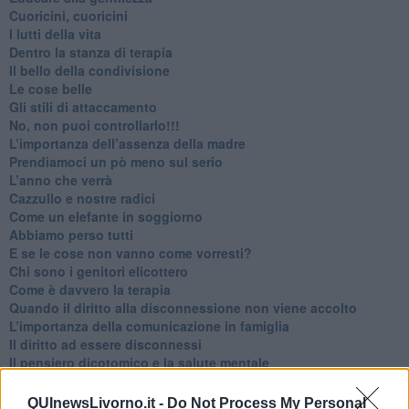
​Cuoricini, cuoricini
I lutti della vita
​Dentro la stanza di terapia
​Il bello della condivisione
Le cose belle
​Gli stili di attaccamento
No, non puoi controllarlo!!!
​L’importanza dell’assenza della madre
​Prendiamoci un pò meno sul serio
​L’anno che verrà
​Cazzullo e nostre radici
​Come un elefante in soggiorno
​Abbiamo perso tutti
E se le cose non vanno come vorresti?
​Chi sono i genitori elicottero
Come è davvero la terapia
Quando il diritto alla disconnessione non viene accolto
​L’importanza della comunicazione in famiglia
​Il diritto ad essere disconnessi
​Il pensiero dicotomico e la salute mentale
​Consigli di lettura per genitori e non solo
​La Clownterapia
QUInewsLivorno.it -
Do Not Process My Personal