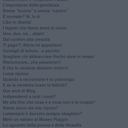
​L’importanza della gentilezza
​Stress “buono” e stress “cattivo”
​È normale? Sì, lo è!
​Libri in libertà!
​I legami che fanno bene al cuore
Uno, due, tre... alzati!​
​Dal comfort alla crescita
​Ti pago?! Allora mi appartieni!​
​Consigli di lettura…e ascolto
​Scegliete chi abbracciare finché siete in tempo
​Ristrutturare...che passione!!!
​E che le vacanze abbiano inizio!!!
​Lenta ripresa
​Quando a raccontarsi è lo psicologo
​E se la vendetta fosse la felicità?
​Due anni di Blog
​Indipendenti a tutti i costi?
​Ma alla fine che cosa è e cosa non è la terapia?
​Siamo sicuri sia mio nipote?
​Lamentarsi è davvero sempre sbagliato?
​Metti un sabato al Museo Piaggio
​Lo sguardo della poesia e della filosofia