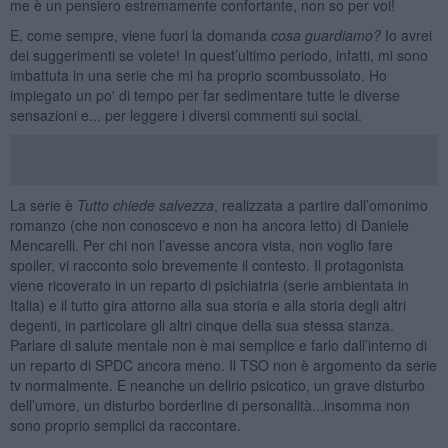
me è un pensiero estremamente confortante, non so per voi!
E, come sempre, viene fuori la domanda
cosa guardiamo?
Io avrei
dei suggerimenti se volete! In quest’ultimo periodo, infatti, mi sono
imbattuta in una serie che mi ha proprio scombussolato. Ho
impiegato un po' di tempo per far sedimentare tutte le diverse
sensazioni e... per leggere i diversi commenti sui social.
La serie è
Tutto chiede salvezza
, realizzata a partire dall’omonimo
romanzo (che non conoscevo e non ha ancora letto) di Daniele
Mencarelli. Per chi non l’avesse ancora vista, non voglio fare
spoiler, vi racconto solo brevemente il contesto. Il protagonista
viene ricoverato in un reparto di psichiatria (serie ambientata in
Italia) e il tutto gira attorno alla sua storia e alla storia degli altri
degenti, in particolare gli altri cinque della sua stessa stanza.
Parlare di salute mentale non è mai semplice e farlo dall’interno di
un reparto di SPDC ancora meno. Il TSO non è argomento da serie
tv normalmente. E neanche un delirio psicotico, un grave disturbo
dell’umore, un disturbo borderline di personalità...insomma non
sono proprio semplici da raccontare.