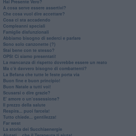
​Hai Presente Vero?
A cosa serve essere assertivi?
​Che cosa vuol dire accettare?
​Cosa ci sta accadendo
​Compleanni speciali
​Famiglie disfunzionali
​Abbiamo bisogno di sederci e parlare
Sono solo canzonette (?)
​Stai bene con te stesso?
​OPS! Ci siamo presentati!
​La mancanza di rispetto dovrebbe essere un reato
​Ma c’è davvero bisogno di combattenti?
​La Befana che tutte le feste porta via
Buon fine e buon principio!
​Buon Natale a tutti voi!
​Scusarsi o dire grazie?
​E’ amore o un’ossessione?
​Il prezzo della salute
​Respira... puoi farcela!
​Tutto chiede... gentilezza!
​Far west
​La storia dei Succhiaenergie
​Aiutati….che il Terapeuta ti aiuta!