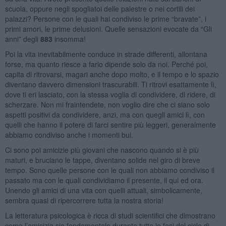
scuola, oppure negli spogliatoi delle palestre o nei cortili dei
palazzi? Persone con le quali hai condiviso le prime “bravate”, i
primi amori, le prime delusioni. Quelle sensazioni evocate da “Gli
anni” degli
883
insomma!
Poi la vita inevitabilmente conduce in strade differenti, allontana
forse, ma quanto riesce a farlo dipende solo da noi. Perché poi,
capita di ritrovarsi, magari anche dopo molto, e il tempo e lo spazio
diventano davvero dimensioni trascurabili. Ti ritrovi esattamente lì,
dove ti eri lasciato, con la stessa voglia di condividere, di ridere, di
scherzare. Non mi fraintendete, non voglio dire che ci siano solo
aspetti positivi da condividere, anzi, ma con quegli amici lì, con
quelli che hanno il potere di farci sentire più leggeri, generalmente
abbiamo condiviso anche i momenti bui.
Ci sono poi amicizie più giovani che nascono quando si è più
maturi, e bruciano le tappe, diventano solide nel giro di breve
tempo. Sono quelle persone con le quali non abbiamo condiviso il
passato ma con le quali condividiamo il presente, il qui ed ora.
Unendo gli amici di una vita con quelli attuali, simbolicamente,
sembra quasi di ripercorrere tutta la nostra storia!
La letteratura psicologica è ricca di studi scientifici che dimostrano
come l’amicizia sia fondamentale durante tutte le fasi del ciclo di