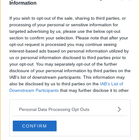
​Differenze tra persone frustrate e non
Information
L’invisibile fatica mentale
Vacanze a km zero
If you wish to opt-out of the sale, sharing to third parties, or
​Buone Vacan(si)e!
processing of your personal or sensitive information for
​Il lato positivo delle cose
targeted advertising by us, please use the below opt-out
​Storie antiche di tempi moderni
section to confirm your selection. Please note that after your
​Quello che alle mamme non dicono
opt-out request is processed you may continue seeing
Adultescenza
interest-based ads based on personal information utilized by
Homo imbecillis
us or personal information disclosed to third parties prior to
​4 anni di Blog
your opt-out. You may separately opt-out of the further
Quando il silenzio è aggressivo
disclosure of your personal information by third parties on the
​Il passato, questo conosciuto!
​Clima ballerino e sbalzi d’umore
IAB’s list of downstream participants. This information may
La maternità
also be disclosed by us to third parties on the
IAB’s List of
​L’uomo o l’orso?
Downstream Participants
that may further disclose it to other
Non hanno un amico a teatro​
third parties.
​Tutta una questione di rispetto
​Cose che ci esauriscono
Personal Data Processing Opt Outs
​Vespa che passione!
​Lasciate ai vostri figli il diritto di piangere
CONFIRM
​Parole d’amore regalate al vento
​Essere genitori di un adolescente