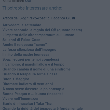
Basta cliccare
QUI
Ti potrebbe interessare anche:
Articoli dal Blog “Psico-cose” di Federica Giusti
​Arrivederci a settembre
​Vivere secondo la regola del QB (quanto basta)
​L'impatto delle alte temperature sull’umore
Sei anni di Psico-Cose
​Anche il terapeuta “sente”
​La forza silenziosa dell'impegno
​Il mito della madre leonessa
Spazi leggeri per tempi complessi
Il bambino, il marshmallow e il tempo
​Quando cambia il nome di una sindrome
​Quando il terapeuta torna a casa
​Buon 1 Maggio!
Ritornare indietro di vent’anni
​A cosa serve davvero la psicoterapia
​Buona Pasqua e … buona rinascita!
​Vivere nell’incertezza
​Storie di rinascita: i Take That
​Quando la rigidità del terapeuta è fondamentale