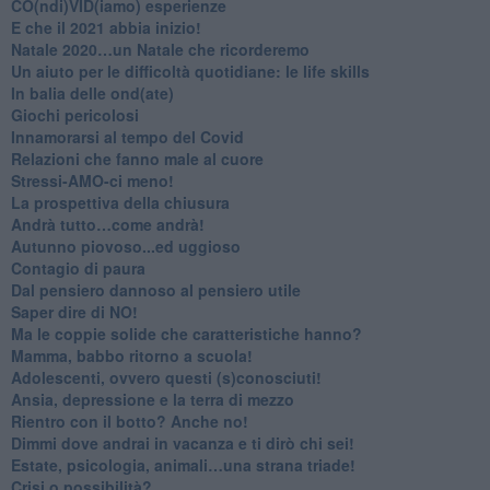
CO(ndi)VID(iamo) esperienze
​E che il 2021 abbia inizio!
​Natale 2020…un Natale che ricorderemo
Un aiuto per le difficoltà quotidiane: le life skills
​In balia delle ond(ate)
Giochi pericolosi
Innamorarsi al tempo del Covid
​Relazioni che fanno male al cuore
​Stressi-AMO-ci meno!
​La prospettiva della chiusura
​Andrà tutto…come andrà!
Autunno piovoso...ed uggioso
​Contagio di paura
​Dal pensiero dannoso al pensiero utile
​Saper dire di NO!
​Ma le coppie solide che caratteristiche hanno?
​Mamma, babbo ritorno a scuola!
Adolescenti, ovvero questi (s)conosciuti!
Ansia, depressione e la terra di mezzo
​Rientro con il botto? Anche no!
Dimmi dove andrai in vacanza e ti dirò chi sei!
​Estate, psicologia, animali…una strana triade!
​Crisi o possibilità?