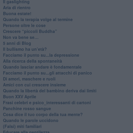
Il gaslighting
Aria di rientro
Buona estate!
​Quando la terapia volge al termine
​Persone oltre le cose
​Crescere “piccoli Buddha”
Non va bene se…
​5 anni di Blog
​Il bullismo ha un’età?
Facciamo il punto su...la depressione
​Alla ricerca della spontaneità
​Quando lasciar andare è fondamentale
Facciamo il punto su...gli attacchi di panico
Di amori, maschere e ruoli
​Amici con cui crescere insieme
​Quando la libertà del bambino deriva dai limiti
Buon XXV Aprile
​Frasi celebri e psico_interessanti di cartoni
​Panchine rosso sangue
​Cosa dice il tuo corpo della tua mente?
​Quando le parole uccidono
​(Falsi) miti familiari
​Educare alla gentilezza