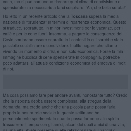
cena, ma si può comunque ricreare quel clima di condivisione e
spensieratezza necessario a farci sospirare: “Ah, che bella serata!”
Ho letto in un recente articolo che la
Toscana
supera la media
nazionale di “prudenza” in termini di ripartenza economica. Questo
si traduce, soprattutto, in minor investimenti per le vacanze, per i
caffè e per le cene fuori. Insomma, a pagare le conseguenze del
Covid sembrano essere soprattutto i contesti in cui sarebbe stato
possibile socializzare e condividere. Inutile negare che stiamo
vivendo un momento di crisi, e non solo economica. Forse la mia
immagine bucolica di cene spensierate in compagnia, potrebbe
poco adattarsi all’attuale condizione economica ed emotiva di molti
di noi.
Ma cosa possiamo fare per andare avanti, nonostante tutto? Credo
che la risposta debba essere complessa, alla stregua della
domanda, ma credo anche che una piccola parte possa farla
proprio la nostra rete sociale.In queste settimane ho
personalmente sperimentato quanto possa far bene allo spirito
trascorrere il tempo con gli amici, alcuni dei quali amici di una vita,
da una vita! Avete presente quelle relazioni nate sui banchi di