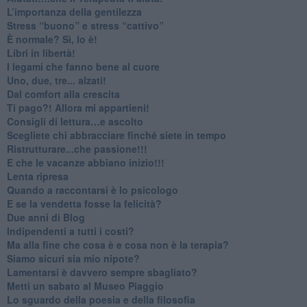
​L’importanza della gentilezza
​Stress “buono” e stress “cattivo”
​È normale? Sì, lo è!
​Libri in libertà!
​I legami che fanno bene al cuore
Uno, due, tre... alzati!​
​Dal comfort alla crescita
​Ti pago?! Allora mi appartieni!​
​Consigli di lettura…e ascolto
​Scegliete chi abbracciare finché siete in tempo
​Ristrutturare...che passione!!!
​E che le vacanze abbiano inizio!!!
​Lenta ripresa
​Quando a raccontarsi è lo psicologo
​E se la vendetta fosse la felicità?
​Due anni di Blog
​Indipendenti a tutti i costi?
​Ma alla fine che cosa è e cosa non è la terapia?
​Siamo sicuri sia mio nipote?
​Lamentarsi è davvero sempre sbagliato?
​Metti un sabato al Museo Piaggio
​Lo sguardo della poesia e della filosofia