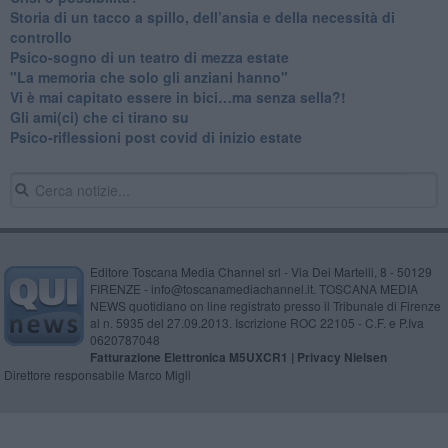
​Storia di un tacco a spillo, dell’ansia e della necessità di
controllo
​Psico-sogno di un teatro di mezza estate
"La memoria che solo gli anziani hanno"
​Vi è mai capitato essere in bici…ma senza sella?!
​Gli ami(ci) che ci tirano su
Psico-riflessioni post covid di inizio estate
Editore Toscana Media Channel srl - Via Dei Martelli, 8 - 50129
FIRENZE - info@toscanamediachannel.it. TOSCANA MEDIA
NEWS quotidiano on line registrato presso il Tribunale di Firenze
al n. 5935 del 27.09.2013. Iscrizione ROC 22105 - C.F. e P.Iva
0620787048
Fatturazione Elettronica M5UXCR1 |
Privacy Nielsen
Direttore responsabile Marco Migli
Powered by
Aperion.it