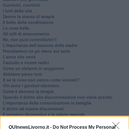
​Cuoricini, cuoricini
I lutti della vita
​Dentro la stanza di terapia
​Il bello della condivisione
Le cose belle
​Gli stili di attaccamento
No, non puoi controllarlo!!!
​L’importanza dell’assenza della madre
​Prendiamoci un pò meno sul serio
​L’anno che verrà
​Cazzullo e nostre radici
​Come un elefante in soggiorno
​Abbiamo perso tutti
E se le cose non vanno come vorresti?
​Chi sono i genitori elicottero
Come è davvero la terapia
Quando il diritto alla disconnessione non viene accolto
​L’importanza della comunicazione in famiglia
​Il diritto ad essere disconnessi
​Il pensiero dicotomico e la salute mentale
​Consigli di lettura per genitori e non solo
​La Clownterapia
QUInewsLivorno.it -
Do Not Process My Personal