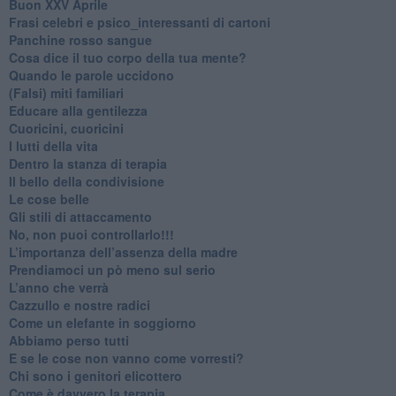
Buon XXV Aprile
​Frasi celebri e psico_interessanti di cartoni
​Panchine rosso sangue
​Cosa dice il tuo corpo della tua mente?
​Quando le parole uccidono
​(Falsi) miti familiari
​Educare alla gentilezza
​Cuoricini, cuoricini
I lutti della vita
​Dentro la stanza di terapia
​Il bello della condivisione
Le cose belle
​Gli stili di attaccamento
No, non puoi controllarlo!!!
​L’importanza dell’assenza della madre
​Prendiamoci un pò meno sul serio
​L’anno che verrà
​Cazzullo e nostre radici
​Come un elefante in soggiorno
​Abbiamo perso tutti
E se le cose non vanno come vorresti?
​Chi sono i genitori elicottero
Come è davvero la terapia