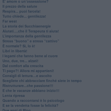
​E’ amore o un’ossessione?
​Il prezzo della salute
​Respira... puoi farcela!
​Tutto chiede... gentilezza!
​Far west
​La storia dei Succhiaenergie
​Aiutati….che il Terapeuta ti aiuta!
​L’importanza della gentilezza
​Stress “buono” e stress “cattivo”
​È normale? Sì, lo è!
​Libri in libertà!
​I legami che fanno bene al cuore
Uno, due, tre... alzati!​
​Dal comfort alla crescita
​Ti pago?! Allora mi appartieni!​
​Consigli di lettura…e ascolto
​Scegliete chi abbracciare finché siete in tempo
​Ristrutturare...che passione!!!
​E che le vacanze abbiano inizio!!!
​Lenta ripresa
​Quando a raccontarsi è lo psicologo
​E se la vendetta fosse la felicità?
​Due anni di Blog