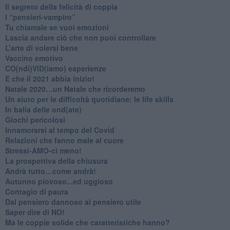
Il segreto della felicità di coppia
​I “pensieri-vampiro”
​Tu chiamale se vuoi emozioni
​Lascia andare ciò che non puoi controllare
L’arte di volersi bene
​Vaccino emotivo
CO(ndi)VID(iamo) esperienze
​E che il 2021 abbia inizio!
​Natale 2020…un Natale che ricorderemo
Un aiuto per le difficoltà quotidiane: le life skills
​In balia delle ond(ate)
Giochi pericolosi
Innamorarsi al tempo del Covid
​Relazioni che fanno male al cuore
​Stressi-AMO-ci meno!
​La prospettiva della chiusura
​Andrà tutto…come andrà!
Autunno piovoso...ed uggioso
​Contagio di paura
​Dal pensiero dannoso al pensiero utile
​Saper dire di NO!
​Ma le coppie solide che caratteristiche hanno?