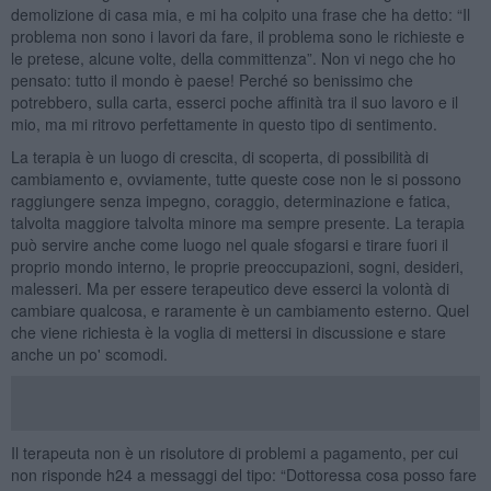
demolizione di casa mia, e mi ha colpito una frase che ha detto: “Il
problema non sono i lavori da fare, il problema sono le richieste e
le pretese, alcune volte, della committenza”. Non vi nego che ho
pensato: tutto il mondo è paese! Perché so benissimo che
potrebbero, sulla carta, esserci poche affinità tra il suo lavoro e il
mio, ma mi ritrovo perfettamente in questo tipo di sentimento.
La terapia è un luogo di crescita, di scoperta, di possibilità di
cambiamento e, ovviamente, tutte queste cose non le si possono
raggiungere senza impegno, coraggio, determinazione e fatica,
talvolta maggiore talvolta minore ma sempre presente. La terapia
può servire anche come luogo nel quale sfogarsi e tirare fuori il
proprio mondo interno, le proprie preoccupazioni, sogni, desideri,
malesseri. Ma per essere terapeutico deve esserci la volontà di
cambiare qualcosa, e raramente è un cambiamento esterno. Quel
che viene richiesta è la voglia di mettersi in discussione e stare
anche un po' scomodi.
Il terapeuta non è un risolutore di problemi a pagamento, per cui
non risponde h24 a messaggi del tipo: “Dottoressa cosa posso fare