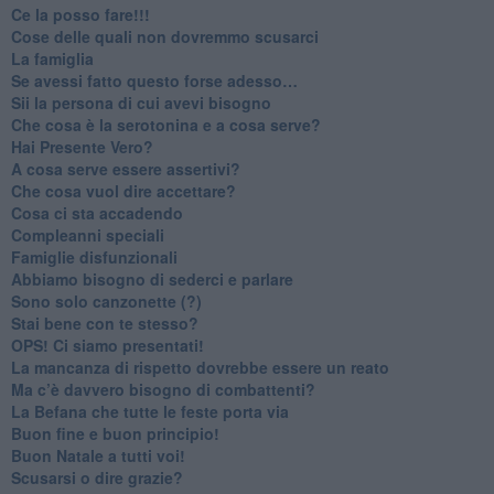
​Ce la posso fare!!!
​Cose delle quali non dovremmo scusarci
​La famiglia
​Se avessi fatto questo forse adesso…
​Sii la persona di cui avevi bisogno
Che cosa è la serotonina e a cosa serve?
​Hai Presente Vero?
A cosa serve essere assertivi?
​Che cosa vuol dire accettare?
​Cosa ci sta accadendo
​Compleanni speciali
​Famiglie disfunzionali
​Abbiamo bisogno di sederci e parlare
Sono solo canzonette (?)
​Stai bene con te stesso?
​OPS! Ci siamo presentati!
​La mancanza di rispetto dovrebbe essere un reato
​Ma c’è davvero bisogno di combattenti?
​La Befana che tutte le feste porta via
Buon fine e buon principio!
​Buon Natale a tutti voi!
​Scusarsi o dire grazie?