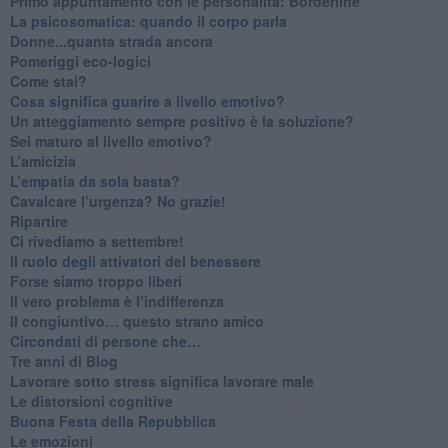
​Primo appuntamento con le personalità: Borderline
La psicosomatica: quando il corpo parla
Donne...quanta strada ancora
​Pomeriggi eco-logici
​Come stai?
Cosa significa guarire a livello emotivo?
​Un atteggiamento sempre positivo è la soluzione?
​Sei maturo al livello emotivo?
​L’amicizia
​L’empatia da sola basta?
​Cavalcare l’urgenza? No grazie!
Ripartire
​Ci rivediamo a settembre!
​Il ruolo degli attivatori del benessere
​Forse siamo troppo liberi
​Il vero problema è l’indifferenza
​Il congiuntivo… questo strano amico
​Circondati di persone che…
​Tre anni di Blog
​Lavorare sotto stress significa lavorare male
​Le distorsioni cognitive
​Buona Festa della Repubblica
Le emozioni