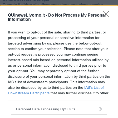
Quando il diritto alla disconnessione non viene accolto
​L’importanza della comunicazione in famiglia
​Il diritto ad essere disconnessi
QUInewsLivorno.it -
Do Not Process My Personal
Information
​Il pensiero dicotomico e la salute mentale
​Consigli di lettura per genitori e non solo
​La Clownterapia
If you wish to opt-out of the sale, sharing to third parties, or
​Differenze tra persone frustrate e non
processing of your personal or sensitive information for
L’invisibile fatica mentale
targeted advertising by us, please use the below opt-out
Vacanze a km zero
section to confirm your selection. Please note that after your
​Buone Vacan(si)e!
opt-out request is processed you may continue seeing
​Il lato positivo delle cose
interest-based ads based on personal information utilized by
​Storie antiche di tempi moderni
us or personal information disclosed to third parties prior to
​Quello che alle mamme non dicono
your opt-out. You may separately opt-out of the further
Adultescenza
disclosure of your personal information by third parties on the
Homo imbecillis
IAB’s list of downstream participants. This information may
​4 anni di Blog
also be disclosed by us to third parties on the
IAB’s List of
Quando il silenzio è aggressivo
Downstream Participants
that may further disclose it to other
​Il passato, questo conosciuto!
third parties.
​Clima ballerino e sbalzi d’umore
La maternità
Personal Data Processing Opt Outs
​L’uomo o l’orso?
Non hanno un amico a teatro​