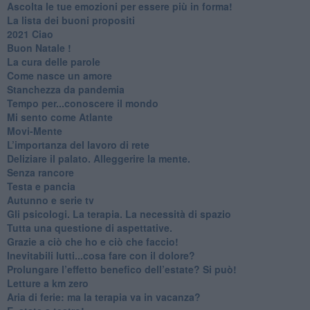
​Ascolta le tue emozioni per essere più in forma!
​La lista dei buoni propositi
2021 Ciao
Buon Natale !
​La cura delle parole
​Come nasce un amore
Stanchezza da pandemia
​Tempo per...conoscere il mondo
​Mi sento come Atlante
​Movi-Mente
​L’importanza del lavoro di rete
​Deliziare il palato. Alleggerire la mente.
​Senza rancore
​Testa e pancia
​Autunno e serie tv
​Gli psicologi. La terapia. La necessità di spazio
​Tutta una questione di aspettative.
​Grazie a ciò che ho e ciò che faccio!
​Inevitabili lutti...cosa fare con il dolore?
Prolungare l’effetto benefico dell’estate? Si può!
​Letture a km zero
​Aria di ferie: ma la terapia va in vacanza?