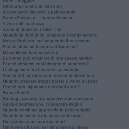
​Buon 1 Maggio!
Ritornare indietro di vent’anni
​A cosa serve davvero la psicoterapia
​Buona Pasqua e … buona rinascita!
​Vivere nell’incertezza
​Storie di rinascita: i Take That
​Quando la rigidità del terapeuta è fondamentale
​Non sei indietro, stai seguendo il tuo tempo
​Perché abbiamo bisogno di Sanremo?
​Maschilismo inconsapevole
​La donna può scegliere di non essere madre!
​Perché abbiamo così bisogno di supereroi?
​I collegamenti tra filosofia e psicologia
​Perché tutti si sentono in dovere di dire la loro
​Quando crescere troppo presto diventa un peso
​Perché non impariamo mai dagli errori?
​Buone Feste!
​Kintsugi: quando le crepe diventano preziose
Ansia e depressione: conoscerle meglio
Quando cambiare approccio in psicoterapia?
​Quando la mente è più stanca del corpo
Non dormo, che cosa vuol dire?
​Rinnovare gli spazi per rinnovare noi stessi