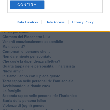
​Tutta una questione di rispetto
CONFIRM
​Cose che ci esauriscono
​Vespa che passione!
​Lasciate ai vostri figli il diritto di piangere
​Parole d’amore regalate al vento
Data Deletion
Data Access
Privacy Policy
​Essere genitori di un adolescente
​Saper pazientare
​Giornata del Fiocchetto Lilla
​Venerdì emozionalmente sostenibile
Ma ti ascolti?
Contornati di persone che…
Non dare niente per scontato
Che cos’è la dipendenza affettiva?
Quarta tappa nelle personalità: il narcisista
​Nuovi arrivi!
​Iniziamo l’anno con il piede giusto
​Terza tappa nelle personalità: l’antisociale
​Avvicinandoci a Natale 2023
Le famiglie
Seconda tappa nelle personalità: l’istrionico
​Storia della persona felice
Violenze di (ogni) genere