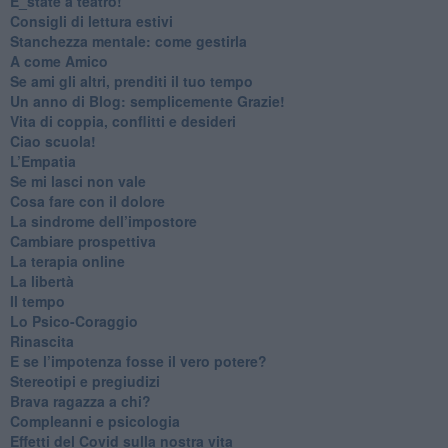
​E_state a teatro!
​Consigli di lettura estivi
​Stanchezza mentale: come gestirla
​A come Amico
​Se ami gli altri, prenditi il tuo tempo
​Un anno di Blog: semplicemente Grazie!
​Vita di coppia, conflitti e desideri
​Ciao scuola!
​L’Empatia
​Se mi lasci non vale
Cosa fare con il dolore
​La sindrome dell’impostore
​Cambiare prospettiva
La terapia online
La libertà
​Il tempo
​Lo Psico-Coraggio
Rinascita
​E se l’impotenza fosse il vero potere?
Stereotipi e pregiudizi
​Brava ragazza a chi?
​Compleanni e psicologia
Effetti del Covid sulla nostra vita