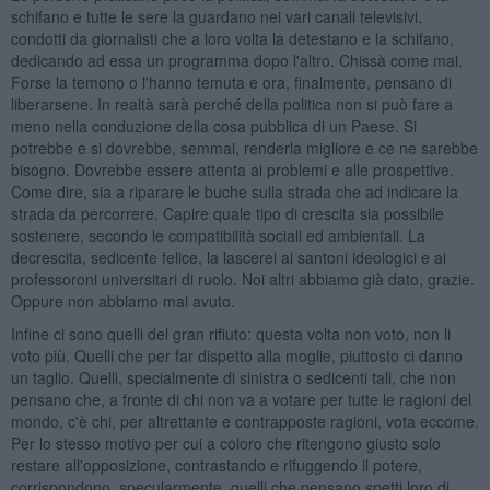
schifano e tutte le sere la guardano nei vari canali televisivi,
condotti da giornalisti che a loro volta la detestano e la schifano,
dedicando ad essa un programma dopo l'altro. Chissà come mai.
Forse la temono o l'hanno temuta e ora, finalmente, pensano di
liberarsene. In realtà sarà perché della politica non si può fare a
meno nella conduzione della cosa pubblica di un Paese. Si
potrebbe e si dovrebbe, semmai, renderla migliore e ce ne sarebbe
bisogno. Dovrebbe essere attenta ai problemi e alle prospettive.
Come dire, sia a riparare le buche sulla strada che ad indicare la
strada da percorrere. Capire quale tipo di crescita sia possibile
sostenere, secondo le compatibilità sociali ed ambientali. La
decrescita, sedicente felice, la lascerei ai santoni ideologici e ai
professoroni universitari di ruolo. Noi altri abbiamo già dato, grazie.
Oppure non abbiamo mai avuto.
Infine ci sono quelli del gran rifiuto: questa volta non voto, non li
voto più. Quelli che per far dispetto alla moglie, piuttosto ci danno
un taglio. Quelli, specialmente di sinistra o sedicenti tali, che non
pensano che, a fronte di chi non va a votare per tutte le ragioni del
mondo, c'è chi, per altrettante e contrapposte ragioni, vota eccome.
Per lo stesso motivo per cui a coloro che ritengono giusto solo
restare all'opposizione, contrastando e rifuggendo il potere,
corrispondono, specularmente, quelli che pensano spetti loro di