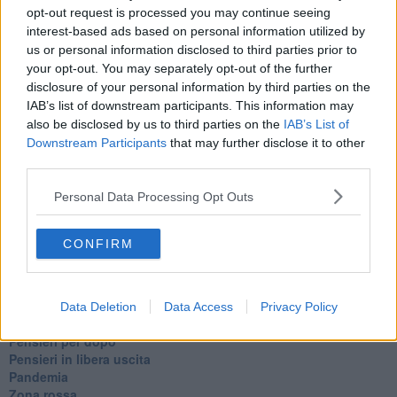
Non lo so
opt-out request is processed you may continue seeing
Destino
interest-based ads based on personal information utilized by
Valdera
us or personal information disclosed to third parties prior to
Commissari
your opt-out. You may separately opt-out of the further
L'orso
disclosure of your personal information by third parties on the
Grullaia
IAB’s list of downstream participants. This information may
Spot
also be disclosed by us to third parties on the
IAB’s List of
​Il grande vuoto
Downstream Participants
that may further disclose it to other
​La guerra dei mondi
third parties.
Marciare non marcire
Fase due
Personal Data Processing Opt Outs
L’Agorà
Silvia
Congiunti
CONFIRM
Principi
​Lettera sulla brevità della vita
​Lettera sulla felicità
​Lettera sul tempo
Data Deletion
Data Access
Privacy Policy
Lettera semiconfidenziale al Presidente
Pensieri per dopo
​Pensieri in libera uscita
Pandemia
Zona rossa