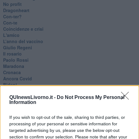
No profit
Dragonheart
Con-ter?
​Con-te
Coincidenze e crisi
L'amico
​L’anno del vaccino
Giulio Regeni
​Il rosario
Paolo Rossi
Maradona
Cronaca
​Ancora Covid
​Biden!
In memoria
​Ancora Francesco
QUInewsLivorno.it -
Do Not Process My Personal
Information
Rieccoci
Tenet
Francesco
If you wish to opt-out of the sale, sharing to third parties, or
Suarez
processing of your personal or sensitive information for
​Il responso
targeted advertising by us, please use the below opt-out
Willy
section to confirm your selection. Please note that after your