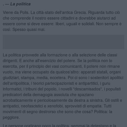
. —
La politica
Viene da Polis. La città-stato dell'antica Grecia. Riguarda tutto ciò
che comprende il nostro essere cittadini e dovrebbe aiutarci ad
essere come si deve essere: liberi, uguali e solidali. Non sempre è
così. Spesso quasi mai.
La politica provvede alla formazione o alla selezione delle classi
dirigenti. E anche all'esercizio del potere. Se la politica non lo
esercita, per il principio dei vasi comunicanti, il potere non rimane
vuoto, ma viene occupato da qualcos'altro: apparati statali, organi
giudiziari, stampa, media, eccetera. Poi ci sono i sostenitori apolitici
dell'antipolitica, i teorici partecipazionisti e antipartitici, i guru
informatici, i tribuni del popolo, i novelli "descamisados", i populisti
predicatori della demagogia assoluta che spaziano
acrobaticamente e pericolosamente da destra a sinistra. Gli ostili e
antipatici, neofascistici e xenofobi, sprovvisti di empatia. Tutti
movimenti di segno destrorso che sono che cosa? Politica: la
peggiore.
Le persone praticano poco la politica, semmai la detestano e la