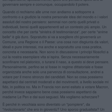
governare sempre e comunque, occupandolo il potere.
Quando ci rechiamo alle urne non andiamo a sottoporre a
confronto o a giudizio la nostra personale idea del mondo o i valori
assoluti del nostro pensiero: semmai non certo quelli privati o
individuali, bensì quelli appartenenti ad un contesto più ampio. Un
concetto che per certa "sinistra di testimonianza", per certe "anime
belle" è già duro. Sopratutto si va a scegliere chi governerà un
Comune, una Regione o il Paese: una cosa non disgiunta da valori,
ideali e pure interessi, ma anche e sopratutto una cosa pratica,
concreta e necessaria. Non sono in discussione i principi filosofici a
cui la nostra esemplare vita si ispira. Senza necessariamente
sconfinare nel platonico, o turarsi il naso, a questo si deve pensare.
Personalmente, perfino se si fosse in regime dittatoriale e fosse
organizzata anche solo una parvenza di consultazione, andrei a
votare per il meno stronzo dei candidati. Non so cosa possiamo
aspettarci dai centristi moderati e dei movimenti, a livello sociale mi
fido, in politica no. Ma in Francia non avrei esitato a votare Macron,
perché invece sappiamo bene cosa possiamo aspettarci da
madame Le Pen e dai suoi seguaci. Ma vogliamo scherzare?
È perché in vecchiaia sono diventato un "pompiere", da
"rivoluzionario" che ero in gioventù? Uno sporco gradualista? Un