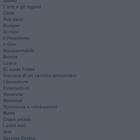
Ultimo
​L’urlo e gli inglesi
Carrà
Può darsi
Europei
Acciaio
Il Presidente
​Il Giro
Insopportabile
​Mentre
Luana
​Ci vuole Fedez
​Cronaca di un vaccino annunciato
​Liberazione
Esternazioni
Vaxzevria
Nazionali
​Ricorrenze e celebrazioni
Marte
​Crapa pelada
​I soliti noti
Arie
​Vaccine Easing