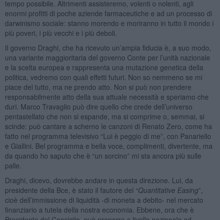
tempo possibile. Altrimenti assisteremo, volenti o nolenti, agli
enormi profitti di poche aziende farmaceutiche e ad un processo di
darwinismo sociale: stanno morendo e moriranno in tutto il mondo i
più poveri, i più vecchi e i più deboli.
Il governo Draghi, che ha ricevuto un’ampia fiducia è, a suo modo,
una variante maggioritaria del governo Conte per l’unità nazionale
e la scelta europea e rappresenta una mutazione genetica della
politica, vedremo con quali effetti futuri. Non so nemmeno se mi
piace del tutto, ma ne prendo atto. Non si può non prendere
responsabilmente atto della sua attuale necessità e speriamo che
duri. Marco Travaglio può dire quello che crede dell’universo
pentastellato che non si espande, ma si comprime o, semmai, si
scinde: può cantare a scherno le canzoni di Renato Zero, come ha
fatto nel programma televisivo “Lui è peggio di me”, con Panariello
e Giallini. Bel programma e bella voce, complimenti, divertente, ma
da quando ho saputo che è “un sorcino” mi sta ancora più sulle
palle.
Draghi, dicevo, dovrebbe andare in questa direzione. Lui, da
presidente della Bce, è stato il fautore del
“
Quantitative
Easing
”,
cioè dell’immissione di liquidità -di moneta a debito- nel mercato
finanziario a tutela della nostra economia. Ebbene, ora che è
Presidente del Consiglio, può proporre a livello nazionale ed