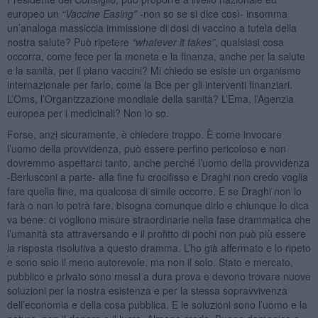
europeo un
“
Vaccine Easing”
-non so se si dice così- insomma
un’analoga massiccia immissione di dosi di vaccino a tutela della
nostra salute? Può ripetere
“
whatever it takes”
, qualsiasi cosa
occorra, come fece per la moneta e la finanza, anche per la salute
e la sanità, per il piano vaccini? Mi chiedo se esiste un organismo
internazionale per farlo, come la Bce per gli interventi finanziari.
L’Oms, l’Organizzazione mondiale della sanità? L’Ema, l’Agenzia
europea per i medicinali? Non lo so.
Forse, anzi sicuramente, è chiedere troppo. È come invocare
l’uomo della provvidenza, può essere perfino pericoloso e non
dovremmo aspettarci tanto, anche perché l’uomo della provvidenza
-Berlusconi a parte- alla fine fu crocifisso e Draghi non credo voglia
fare quella fine, ma qualcosa di simile occorre. E se Draghi non lo
farà o non lo potrà fare, bisogna comunque dirlo e chiunque lo dica
va bene: ci vogliono misure straordinarie nella fase drammatica che
l’umanità sta attraversando e il profitto di pochi non può più essere
la risposta risolutiva a questo dramma. L’ho già affermato e lo ripeto
e sono solo il meno autorevole, ma non il solo. Stato e mercato,
pubblico e privato sono messi a dura prova e devono trovare nuove
soluzioni per la nostra esistenza e per la stessa sopravvivenza
dell’economia e della cosa pubblica. E le soluzioni sono l’uomo e la