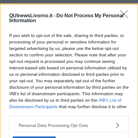
Coincidenze e crisi
L'amico
QUInewsLivorno.it -
Do Not Process My Personal
​L’anno del vaccino
Information
Giulio Regeni
​Il rosario
Paolo Rossi
If you wish to opt-out of the sale, sharing to third parties, or
Maradona
processing of your personal or sensitive information for
Cronaca
targeted advertising by us, please use the below opt-out
​Ancora Covid
section to confirm your selection. Please note that after your
​Biden!
opt-out request is processed you may continue seeing
In memoria
interest-based ads based on personal information utilized by
​Ancora Francesco
us or personal information disclosed to third parties prior to
Rieccoci
your opt-out. You may separately opt-out of the further
Tenet
disclosure of your personal information by third parties on the
Francesco
IAB’s list of downstream participants. This information may
Suarez
also be disclosed by us to third parties on the
IAB’s List of
​Il responso
Downstream Participants
that may further disclose it to other
Willy
third parties.
Non lo so
Destino
Personal Data Processing Opt Outs
Valdera
Commissari