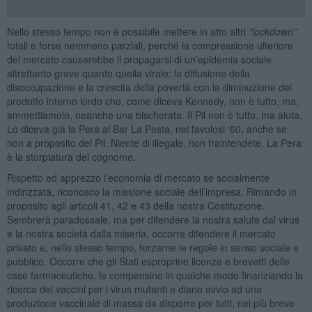
Nello stesso tempo non è possibile mettere in atto altri
“
lockdown
”
totali e forse nemmeno parziali, perché la compressione ulteriore
del mercato causerebbe il propagarsi di un’epidemia sociale
altrettanto grave quanto quella virale: la diffusione della
disoccupazione e la crescita della povertà con la diminuzione del
prodotto interno lordo che, come diceva Kennedy, non è tutto, ma,
ammettiamolo, neanche una bischerata. Il Pil non è tutto, ma aiuta.
Lo diceva già la Pera al Bar La Posta, nei favolosi ‘60, anche se
non a proposito del Pil. Niente di illegale, non fraintendete. La Pera
è la storpiatura del cognome.
Rispetto ed apprezzo l’economia di mercato se socialmente
indirizzata, riconosco la missione sociale dell’impresa. Rimando in
proposito agli articoli 41, 42 e 43 della nostra Costituzione.
Sembrerà paradossale, ma per difendere la nostra salute dal virus
e la nostra società dalla miseria, occorre difendere il mercato
privato e, nello stesso tempo, forzarne le regole in senso sociale e
pubblico. Occorre che gli Stati esproprino licenze e brevetti delle
case farmaceutiche, le compensino in qualche modo finanziando la
ricerca dei vaccini per i virus mutanti e diano avvio ad una
produzione vaccinale di massa da disporre per tutti, nel più breve