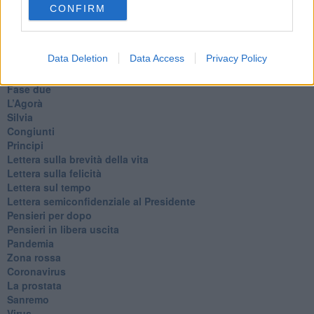
L'orso
CONFIRM
Grullaia
Spot
​Il grande vuoto
Data Deletion
Data Access
Privacy Policy
​La guerra dei mondi
Marciare non marcire
Fase due
L’Agorà
Silvia
Congiunti
Principi
​Lettera sulla brevità della vita
​Lettera sulla felicità
​Lettera sul tempo
Lettera semiconfidenziale al Presidente
Pensieri per dopo
​Pensieri in libera uscita
Pandemia
Zona rossa
Coronavirus
La prostata
Sanremo
Virus