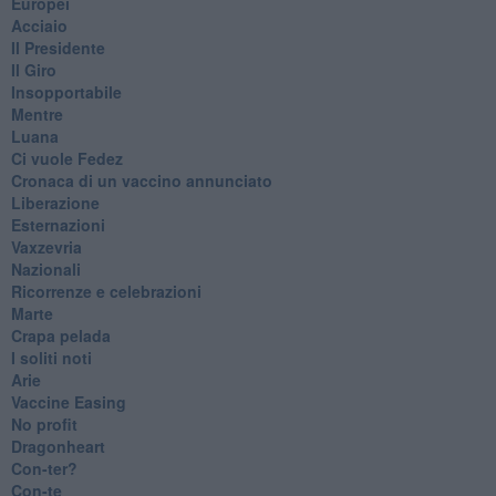
Europei
Acciaio
Il Presidente
​Il Giro
Insopportabile
​Mentre
Luana
​Ci vuole Fedez
​Cronaca di un vaccino annunciato
​Liberazione
Esternazioni
Vaxzevria
Nazionali
​Ricorrenze e celebrazioni
Marte
​Crapa pelada
​I soliti noti
Arie
​Vaccine Easing
No profit
Dragonheart
Con-ter?
​Con-te