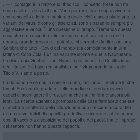
. —
Il contagio è in rialzo e io ribadisco il concetto, forse non mi
sono capito: il virus fa il suo. Varia per resistere e sopravvivere a
nostro scapito e lo fa in maniera globale, cioè a scala planetaria. Le
varianti del virus, dicono gli scienziati, sono e saranno sempre più
aggressive e veloci. È una questione di tempo. Tremenda questa
cosa che è un esserino infinitesimale a mettere sotto la razza
umana, grande grossa e... potente, mi verrebbe da dire cogliona.
Sembra che tutto il Covid del mondo stia comodamente in una
lattina di Coca Cola. L’ultima variante isolata è quella Napoletana.
Lo diceva già Goethe: “vedi Napoli e poi muori”. La Costituzione
degli italiani è a base regionalista e se il virus prende la via del
Titolo V, siamo a posto.
La domanda è se noi, la specie umana, facciamo il nostro e in che
tempi. Se siamo in grado a livello mondiale di produrre vaccini
capaci di sconfiggere il virus, prima che muti in forme ancora più
letali. La ricerca scientifica promossa dalle case farmaceutiche si è
dimostrata all’altezza della situazione e può crescere ancora. Ma
c’è un grave deficit di capacità produttiva: occorrono subito enormi
dosi di vaccino a disposizione dei popoli e dei paesi, ma le imprese
del settore non hanno questa capacità.