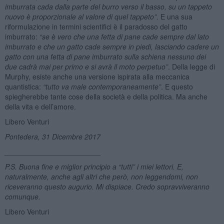
imburrata cada dalla parte del burro verso il basso, su un tappeto
nuovo è proporzionale al valore di quel tappeto”
. E una sua
riformulazione in termini scientifici è il paradosso del gatto
imburrato:
“se è vero che una fetta di pane cade sempre dal lato
imburrato e che un gatto cade sempre in piedi, lasciando cadere un
gatto con una fetta di pane imburrato sulla schiena nessuno dei
due cadr
à
mai per primo e si avr
à
il moto perpetuo”
. Della legge di
Murphy, esiste anche una versione ispirata alla meccanica
quantistica:
“tutto va male contemporaneamente”
. E questo
spiegherebbe tante cose della società e della politica. Ma anche
della vita e dell’amore.
Libero Venturi
Pontedera, 31 Dicembre 2017
________________________
P.S. Buona fine e miglior principio a “tutti” i miei lettori. E,
naturalmente, anche agli altri che però, non leggendomi, non
riceveranno questo augurio. Mi dispiace. Credo sopravviveranno
comunque.
Libero Venturi