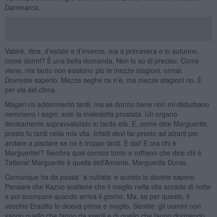
Danimarca.
Vabbè, dice, d’estate e d’inverno, ma a primavera o in autunno,
come dormi? È una bella domanda. Non lo so di preciso. Come
viene, ma tanto non esistono più le mezze stagioni, ormai.
Dovreste saperlo. Mezze seghe ce n’è, ma mezze stagioni no. È
per via del clima.
Magari mi addormento tardi, ma se dormo bene non mi disturbano
nemmeno i sogni, solo la maledetta prostata. Un organo
decisamente sopravvalutato in tarda età. E, come dice Marguerite,
presto fu tardi nella mia vita. Infatti devi far presto ad alzarti per
andare a pisciare se no è troppo tardi. E dai! E ora chi è
Marguerite!? Sembra quel comico tonto e ruffiano che dice chi è
Tatiana! Marguerite è quella dell’Amante, Marguerite Duras.
Comunque ha da passa' 'a nuttata: e questo lo dovete sapere.
Pensare che Kazuo sostiene che il meglio nella vita accade di notte
e poi scompare quando arriva il giorno. Ma, se per questo, il
vecchio Eraclito lo diceva prima e meglio. Sentite: gli uomini non
sanno quello che fanno da svegli e di quello che fanno dormendo