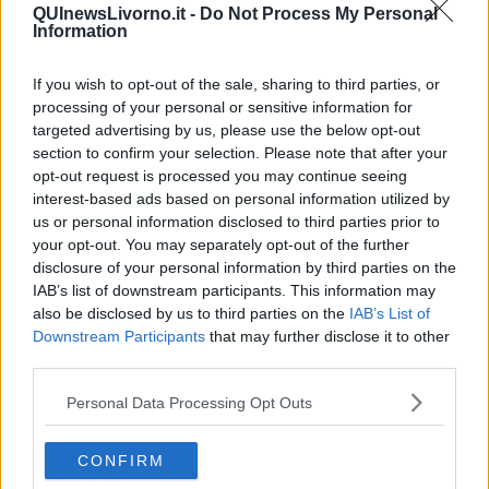
Insopportabile
QUInewsLivorno.it -
Do Not Process My Personal
​Mentre
Information
Luana
​Ci vuole Fedez
If you wish to opt-out of the sale, sharing to third parties, or
​Cronaca di un vaccino annunciato
processing of your personal or sensitive information for
​Liberazione
targeted advertising by us, please use the below opt-out
Esternazioni
section to confirm your selection. Please note that after your
Vaxzevria
opt-out request is processed you may continue seeing
Nazionali
interest-based ads based on personal information utilized by
​Ricorrenze e celebrazioni
us or personal information disclosed to third parties prior to
Marte
your opt-out. You may separately opt-out of the further
​Crapa pelada
​I soliti noti
disclosure of your personal information by third parties on the
Arie
IAB’s list of downstream participants. This information may
​Vaccine Easing
also be disclosed by us to third parties on the
IAB’s List of
No profit
Downstream Participants
that may further disclose it to other
Dragonheart
third parties.
Con-ter?
​Con-te
Personal Data Processing Opt Outs
Coincidenze e crisi
L'amico
CONFIRM
​L’anno del vaccino
Giulio Regeni