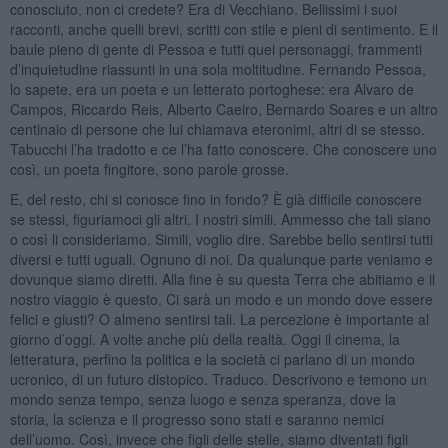
conosciuto, non ci credete? Era di Vecchiano. Bellissimi i suoi
racconti, anche quelli brevi, scritti con stile e pieni di sentimento. E il
baule pieno di gente di Pessoa e tutti quei personaggi, frammenti
d’inquietudine riassunti in una sola moltitudine. Fernando Pessoa,
lo sapete, era un poeta e un letterato portoghese: era Alvaro de
Campos, Riccardo Reis, Alberto Caeiro, Bernardo Soares e un altro
centinaio di persone che lui chiamava eteronimi, altri di se stesso.
Tabucchi l’ha tradotto e ce l’ha fatto conoscere. Che conoscere uno
così, un poeta fingitore, sono parole grosse.
E, del resto, chi si conosce fino in fondo? È già difficile conoscere
se stessi, figuriamoci gli altri. I nostri simili. Ammesso che tali siano
o così li consideriamo. Simili, voglio dire. Sarebbe bello sentirsi tutti
diversi e tutti uguali. Ognuno di noi. Da qualunque parte veniamo e
dovunque siamo diretti. Alla fine è su questa Terra che abitiamo e il
nostro viaggio è questo. Ci sarà un modo e un mondo dove essere
felici e giusti? O almeno sentirsi tali. La percezione è importante al
giorno d’oggi. A volte anche più della realtà. Oggi il cinema, la
letteratura, perfino la politica e la società ci parlano di un mondo
ucronico, di un futuro distopico. Traduco. Descrivono e temono un
mondo senza tempo, senza luogo e senza speranza, dove la
storia, la scienza e il progresso sono stati e saranno nemici
dell’uomo. Così, invece che figli delle stelle, siamo diventati figli