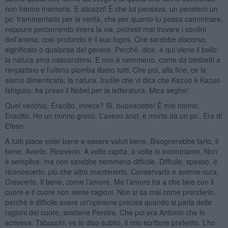
non hanno memoria. E sticazzi! È che lui pensava, un pensiero un
po’ frammentario per la verità, che per quanto tu possa camminare,
neppure percorrendo intera la via, potresti mai trovare i confini
dell’anima: così profondo è il suo logos. Che sarebbe discorso,
significato o qualcosa del genere. Perché, dice, e qui viene il bello:
la natura ama nascondersi. E non è nemmeno, come da bimbetti a
rimpiattino e l’ultimo piomba libero tutti. Che poi, alla fine, ce la
siamo dimenticata, la natura. Inutile che vi dica che Kazuo è Kazuo
Ishiguro: ha preso il Nobel per la letteratura. Mica seghe!
Quel vecchio, Eraclito, invece? Sì, buonanotte! È mio nonno,
Eraclito. Ho un nonno greco. L’avevo anzi, è morto da un po’. Era di
Efeso.
A tutti piace voler bene e essere voluti bene. Bisognerebbe farlo, il
bene. Averlo. Riceverlo. A volte capita, a volte lo incontriamo. Non
è semplice, ma non sarebbe nemmeno difficile. Difficile, spesso, è
riconoscerlo, più che altro mantenerlo. Conservarlo e averne cura.
Crescerlo. Il bene, come l’amore. Ma l’amore ha a che fare con il
cuore e il cuore non sente ragioni. Non si sa mai come prenderlo,
perché è difficile avere un'opinione precisa quando si parla delle
ragioni del cuore, sostiene Pereira. Che poi era Antonio che lo
scriveva. Tabucchi, ve lo dico subito, il mio scrittore preferito. L’ho