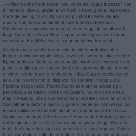
. —
Ricordo che mi chiedeva, ciao, come stai oggi a tristezza? Non
mi lamento, dicevo, grazie, e tu? Anch’io bene, grazie, rispondeva.
C’era del feeling tra noi. Non siamo più stati insieme. Ma era
questo. Non facevamo niente di male e andava bene così.
Parlavamo e ci scrivevamo da un altrove. Fuggimi, ma altrove il
luogo liberami, scriveva Aldo. Un poeta folle e geniale da tempo
scomparso. Era di Bientina, di cognome faceva Remorini.
Se dormo solo, perché dormo solo, in estate preferisco stare
leggero, nessun lenzuolo, sopra. Invece d’inverno mi piace sentire
il peso addosso. Metto su una quantità incredibile di coperte e due
piumini, voglio sentire il calore. Mi piace starmene chiotto, termine
di etimo incerto, ma che rende bene l’idea. Questo perché dormo
solo, che in fondo non mi dispiace. Se dormissi in coppia, no.
Farebbe troppo caldo. Perché l’uomo sarà anche la bestia più
pericolosa a se stesso, come dice Erasmo, ma non c’è niente o
meglio nessuno, che dia calore come un essere umano ad un altro.
Specialmente dell’altro sesso. O generalmente dell’altro sesso, per
essere politicamente corretti. Insomma, una donna nel mio caso.
Capite cosa intendo. Chi è Erasmo? Erasmo da Rotterdam, quello
dell’Elogio della follia. Che ce ne vuole, al giorno d’oggi. Roba da
matti! E c’è pure della logica in questa follia, aveva ragione Amleto.
Il principe Amleto, figlio del re Amleto. Era un nome che andava in