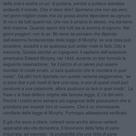
della crisi e anche un po’ di puttana, perché a puttana starebbe
andando il mondo. Che vi devo dire? Speriamo che non sia vero:
nei giorni migliori credo che ciò possa anche dipendere da ognuno
di noi o da tutti quanti noi, che non è proprio lo stesso, ma sta bene
dirlo insieme. Quando spero che tutti sia la somma di ognuno. Nei
giorni peggiori, non lo so. Mi viene da pensare che dipenda
dall’assioma fondamentale della legge di Murphy: se una cosa può
accadere, accadrà e se qualcosa può andar male lo farà. Cito a
memoria. Questo perché un ingegnere, il capitano dell’aviazione
americana Edward Murphy, nel 1949, durante un test formulò la
seguente osservazione:
"se il pezzo di un aereo può essere
montato in modo errato, ci sar
à
qualcuno che lo monter
à
in quel
modo”
. Da altri fonti riportata con questa variante peggiorativa:
“se
ci sono due o più modi di fare una cosa, e uno di questi modi può
condurre a una catastrofe, allora qualcuno la far
à
in quel modo”
. La
frase o le frasi dettero origine alla famosa legge. E c’è del vero.
Perché i cretini sono sempre più ingegnosi delle precauzioni che si
prendono per impedir loro di nuocere. Che è un interessante
corollario della legge di Murphy. Purtroppo abbastanza verificato.
E già che sono a citare, notevoli sono anche alcune varianti
applicabili alla vita domestica. Il fenomeno della fetta di pane
imburrata, ad esempio:
“la probabilità che una fetta di pane