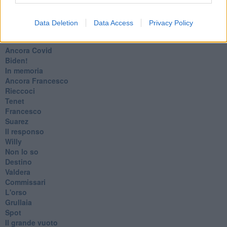
​Il rosario
Paolo Rossi
Data Deletion
Data Access
Privacy Policy
Maradona
Cronaca
​Ancora Covid
​Biden!
In memoria
​Ancora Francesco
Rieccoci
Tenet
Francesco
Suarez
​Il responso
Willy
Non lo so
Destino
Valdera
Commissari
L'orso
Grullaia
Spot
​Il grande vuoto