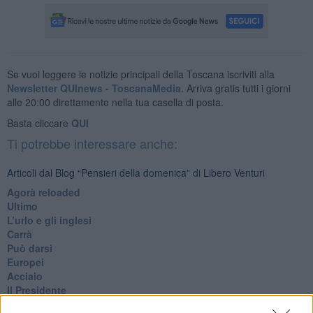
Se vuoi leggere le notizie principali della Toscana iscriviti alla
Newsletter QUInews - ToscanaMedia.
Arriva gratis tutti i giorni
alle 20:00 direttamente nella tua casella di posta.
Basta cliccare
QUI
Ti potrebbe interessare anche:
Articoli dal Blog “Pensieri della domenica” di Libero Venturi
​Agorà reloaded
Ultimo
​L’urlo e gli inglesi
Carrà
Può darsi
Europei
Acciaio
Il Presidente
​Il Giro