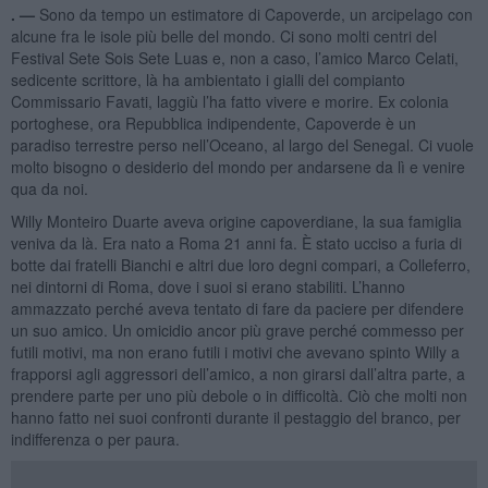
. —
Sono da tempo un estimatore di Capoverde, un arcipelago con
alcune fra le isole più belle del mondo. Ci sono molti centri del
Festival Sete Sois Sete Luas e, non a caso, l’amico Marco Celati,
sedicente scrittore, là ha ambientato i gialli del compianto
Commissario Favati, laggiù l’ha fatto vivere e morire. Ex colonia
portoghese, ora Repubblica indipendente, Capoverde è un
paradiso terrestre perso nell’Oceano, al largo del Senegal. Ci vuole
molto bisogno o desiderio del mondo per andarsene da lì e venire
qua da noi.
Willy Monteiro Duarte aveva origine capoverdiane, la sua famiglia
veniva da là. Era nato a Roma 21 anni fa. È stato ucciso a furia di
botte dai fratelli Bianchi e altri due loro degni compari, a Colleferro,
nei dintorni di Roma, dove i suoi si erano stabiliti. L’hanno
ammazzato perché aveva tentato di fare da paciere per difendere
un suo amico. Un omicidio ancor più grave perché commesso per
futili motivi, ma non erano futili i motivi che avevano spinto Willy a
frapporsi agli aggressori dell’amico, a non girarsi dall’altra parte, a
prendere parte per uno più debole o in difficoltà. Ciò che molti non
hanno fatto nei suoi confronti durante il pestaggio del branco, per
indifferenza o per paura.