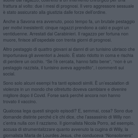
frattura al volto: due i mesi di prognosi. Il vero aggressore sessuale
è stato assicurato alla giustizia dalle forze dell’ordine.
Anche a Savona era avvenuto, poco tempo fa, un brutale pestaggio
per motivi inesistenti: cinque ragazzi prendono a calci e pugni un
ventiduenne. Arrestati dai Carabinieri. Il ragazzo per fortuna non
muore, finisce all’ospedale con trenta giorni di prognosi.
Altro pestaggio di quattro giovani ai danni di un tunisino ubriaco che
importunava gli avventori a Jesolo. È stato ridotto in coma e rischia
di perdere un occhio. “Se l’è cercata, hanno fatto bene”, “non è un
pestaggio razzista, il tunisino aveva aggredito”, i commenti sui
social.
Sono solo alcuni esempi fra tanti episodi simili. È un’escalation di
violenze in un mondo che oltretutto doveva cambiare e divenire
migliore dopo il Covid. Forse sarà perché ancora non hanno
trovato il vaccino.
Qualcosa lega questi singolo episodi? E, semmai, cosa? Sono due
domande distinte perché c’è chi dice, che l’assassinio di Willy non
c’entra nulla con il razzismo. Il giornalista Nicola Porro, ad esempio,
accusa di strumentalizzare quanto avvenuto la cugina di Willy, la
giornalista Maria de Lourdes Jesus, che conduceva “Nonsolonero”