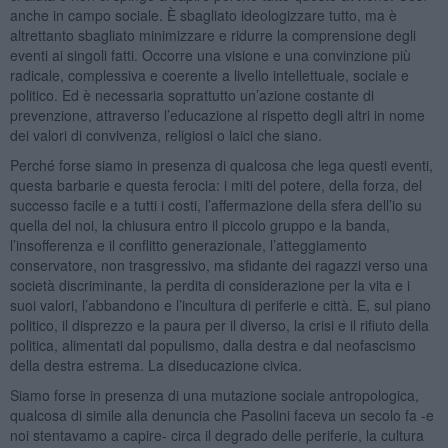
anche in campo sociale. È sbagliato ideologizzare tutto, ma è
altrettanto sbagliato minimizzare e ridurre la comprensione degli
eventi ai singoli fatti. Occorre una visione e una convinzione più
radicale, complessiva e coerente a livello intellettuale, sociale e
politico. Ed è necessaria soprattutto un’azione costante di
prevenzione, attraverso l’educazione al rispetto degli altri in nome
dei valori di convivenza, religiosi o laici che siano.
Perché forse siamo in presenza di qualcosa che lega questi eventi,
questa barbarie e questa ferocia: i miti del potere, della forza, del
successo facile e a tutti i costi, l’affermazione della sfera dell’io su
quella del noi, la chiusura entro il piccolo gruppo e la banda,
l’insofferenza e il conflitto generazionale, l’atteggiamento
conservatore, non trasgressivo, ma sfidante dei ragazzi verso una
società discriminante, la perdita di considerazione per la vita e i
suoi valori, l’abbandono e l’incultura di periferie e città. E, sul piano
politico, il disprezzo e la paura per il diverso, la crisi e il rifiuto della
politica, alimentati dal populismo, dalla destra e dal neofascismo
della destra estrema. La diseducazione civica.
Siamo forse in presenza di una mutazione sociale antropologica,
qualcosa di simile alla denuncia che Pasolini faceva un secolo fa -e
noi stentavamo a capire- circa il degrado delle periferie, la cultura