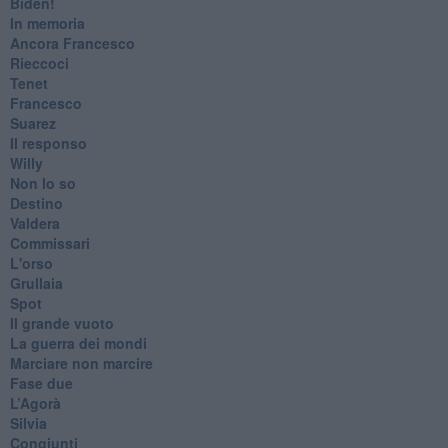
​Biden!
In memoria
​Ancora Francesco
Rieccoci
Tenet
Francesco
Suarez
​Il responso
Willy
Non lo so
Destino
Valdera
Commissari
L'orso
Grullaia
Spot
​Il grande vuoto
​La guerra dei mondi
Marciare non marcire
Fase due
L’Agorà
Silvia
Congiunti