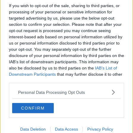
Newsletter QUInews - ToscanaMedia.
Arriva gratis tutti i giorni
If you wish to opt-out of the sale, sharing to third parties, or
alle 20:00 direttamente nella tua casella di posta.
processing of your personal or sensitive information for
Basta cliccare
QUI
targeted advertising by us, please use the below opt-out
section to confirm your selection. Please note that after your
Ti potrebbe interessare anche:
opt-out request is processed you may continue seeing
interest-based ads based on personal information utilized by
Articoli dal Blog “Pensieri della domenica” di Libero Venturi
us or personal information disclosed to third parties prior to
​Agorà reloaded
your opt-out. You may separately opt-out of the further
Ultimo
disclosure of your personal information by third parties on the
​L’urlo e gli inglesi
IAB’s list of downstream participants. This information may
Carrà
also be disclosed by us to third parties on the
IAB’s List of
Può darsi
Downstream Participants
that may further disclose it to other
Europei
third parties.
Acciaio
Il Presidente
Personal Data Processing Opt Outs
​Il Giro
Insopportabile
​Mentre
CONFIRM
Luana
​Ci vuole Fedez
​Cronaca di un vaccino annunciato
Data Deletion
Data Access
Privacy Policy
​Liberazione