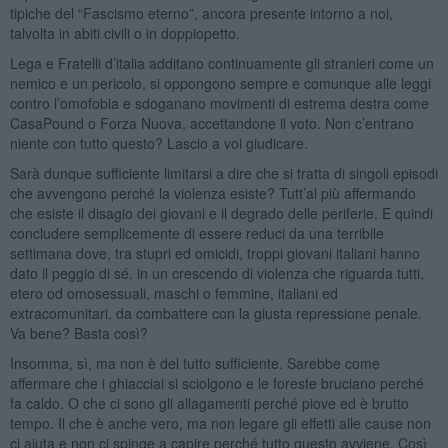
tipiche del “Fascismo eterno”, ancora presente intorno a noi,
talvolta in abiti civili o in doppiopetto.
Lega e Fratelli d’italia additano continuamente gli stranieri come un
nemico e un pericolo, si oppongono sempre e comunque alle leggi
contro l’omofobia e sdoganano movimenti di estrema destra come
CasaPound o Forza Nuova, accettandone il voto. Non c’entrano
niente con tutto questo? Lascio a voi giudicare.
Sarà dunque sufficiente limitarsi a dire che si tratta di singoli episodi
che avvengono perché la violenza esiste? Tutt’al più affermando
che esiste il disagio dei giovani e il degrado delle periferie. E quindi
concludere semplicemente di essere reduci da una terribile
settimana dove, tra stupri ed omicidi, troppi giovani italiani hanno
dato il peggio di sé, in un crescendo di violenza che riguarda tutti,
etero od omosessuali, maschi o femmine, italiani ed
extracomunitari, da combattere con la giusta repressione penale.
Va bene? Basta così?
Insomma, sì, ma non è del tutto sufficiente. Sarebbe come
affermare che i ghiacciai si sciolgono e le foreste bruciano perché
fa caldo. O che ci sono gli allagamenti perché piove ed è brutto
tempo. Il che è anche vero, ma non legare gli effetti alle cause non
ci aiuta e non ci spinge a capire perché tutto questo avviene. Così