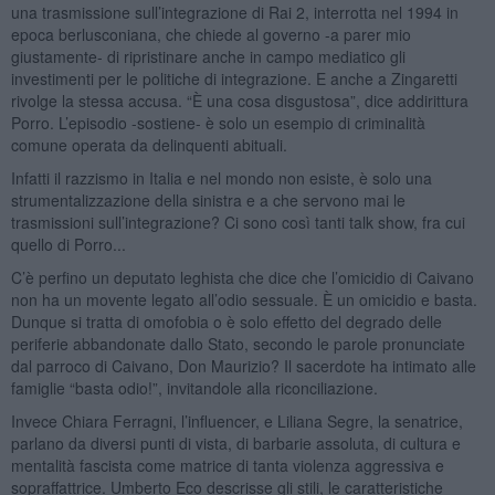
una trasmissione sull’integrazione di Rai 2, interrotta nel 1994 in
epoca berlusconiana, che chiede al governo -a parer mio
giustamente- di ripristinare anche in campo mediatico gli
investimenti per le politiche di integrazione. E anche a Zingaretti
rivolge la stessa accusa. “È una cosa disgustosa”, dice addirittura
Porro. L’episodio -sostiene- è solo un esempio di criminalità
comune operata da delinquenti abituali.
Infatti il razzismo in Italia e nel mondo non esiste, è solo una
strumentalizzazione della sinistra e a che servono mai le
trasmissioni sull’integrazione? Ci sono così tanti talk show, fra cui
quello di Porro...
C’è perfino un deputato leghista che dice che l’omicidio di Caivano
non ha un movente legato all’odio sessuale. È un omicidio e basta.
Dunque si tratta di omofobia o è solo effetto del degrado delle
periferie abbandonate dallo Stato, secondo le parole pronunciate
dal parroco di Caivano, Don Maurizio? Il sacerdote ha intimato alle
famiglie “basta odio!”, invitandole alla riconciliazione.
Invece Chiara Ferragni, l’influencer, e Liliana Segre, la senatrice,
parlano da diversi punti di vista, di barbarie assoluta, di cultura e
mentalità fascista come matrice di tanta violenza aggressiva e
sopraffattrice. Umberto Eco descrisse gli stili, le caratteristiche