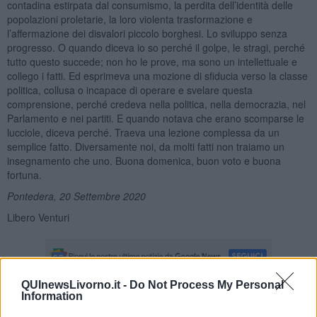
contadina estirpata dal consumismo, la perdita dell’identità delle
popolazioni proletarie, la loro violenta trasformazione e
l’affermazione dei disvalori piccolo borghesi. Lo sviluppo senza
progresso. O quando diceva io so perché il golpe, le stragi, perché
tutto questo succede; non ho le prove, ma sono un intellettuale e
collego i fatti. Ed esprimeva una mozione di sfiducia verso la classe
politica, collusa o incapace di operare e svelare questa
comprensione, perché credeva nella politica, nella democrazia, nel
Parlamento e nei partiti. E quando notava che erano scomparse le
lucciole, diceva perché. Traeva una lezione complessa da un
semplice fatto. Diversamente noi, da molti fatti non traiamo un
insegnamento che uno. Buona domenica, buon voto e buona
fortuna.
Pontedera, 20 Settembre 2020
Libero Venturi
QUInewsLivorno.it -
Do Not Process My Personal
Information
Se vuoi leggere le notizie principali della Toscana iscriviti alla