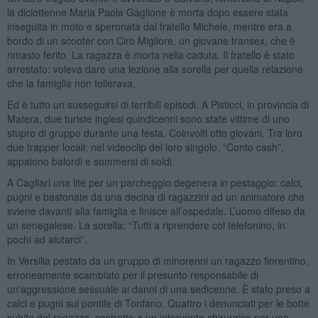
la diciottenne Maria Paola Gaglione è morta dopo essere stata
inseguita in moto e speronata dal fratello Michele, mentre era a
bordo di un scooter con Ciro Migliore, un giovane transex, che è
rimasto ferito. La ragazza è morta nella caduta. Il fratello è stato
arrestato: voleva dare una lezione alla sorella per quella relazione
che la famiglia non tollerava.
Ed è tutto un susseguirsi di terribili episodi. A Pisticci, in provincia di
Matera, due turiste inglesi quindicenni sono state vittime di uno
stupro di gruppo durante una festa. Coinvolti otto giovani. Tra loro
due trapper locali: nel videoclip del loro singolo, “Conto cash”,
appaiono balordi e sommersi di soldi.
A Cagliari una lite per un parcheggio degenera in pestaggio: calci,
pugni e bastonate da una decina di ragazzini ad un animatore che
sviene davanti alla famiglia e finisce all’ospedale. L’uomo difeso da
un senegalese. La sorella: “Tutti a riprendere col telefonino, in
pochi ad aiutarci”.
In Versilia pestato da un gruppo di minorenni un ragazzo fiorentino,
erroneamente scambiato per il presunto responsabile di
un'aggressione sessuale ai danni di una sedicenne. È stato preso a
calci e pugni sul pontile di Tonfano. Quattro i denunciati per le botte
subite dal ragazzo, costretto a un intervento chirurgico per una