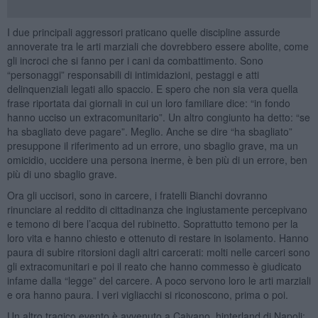
I due principali aggressori praticano quelle discipline assurde
annoverate tra le arti marziali che dovrebbero essere abolite, come
gli incroci che si fanno per i cani da combattimento. Sono
“personaggi” responsabili di intimidazioni, pestaggi e atti
delinquenziali legati allo spaccio. E spero che non sia vera quella
frase riportata dai giornali in cui un loro familiare dice: “in fondo
hanno ucciso un extracomunitario”. Un altro congiunto ha detto: “se
ha sbagliato deve pagare”. Meglio. Anche se dire “ha sbagliato”
presuppone il riferimento ad un errore, uno sbaglio grave, ma un
omicidio, uccidere una persona inerme, è ben più di un errore, ben
più di uno sbaglio grave.
Ora gli uccisori, sono in carcere, i fratelli Bianchi dovranno
rinunciare al reddito di cittadinanza che ingiustamente percepivano
e temono di bere l’acqua del rubinetto. Soprattutto temono per la
loro vita e hanno chiesto e ottenuto di restare in isolamento. Hanno
paura di subire ritorsioni dagli altri carcerati: molti nelle carceri sono
gli extracomunitari e poi il reato che hanno commesso è giudicato
infame dalla “legge” del carcere. A poco servono loro le arti marziali
e ora hanno paura. I veri vigliacchi si riconoscono, prima o poi.
Un altro tragico evento è avvenuto a Caivano, hinterland di Napoli: