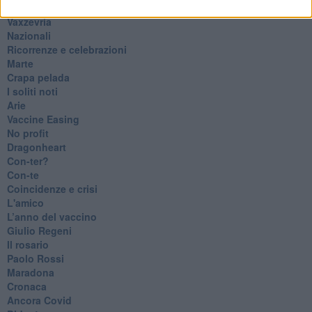
Esternazioni
Vaxzevria
Nazionali
​Ricorrenze e celebrazioni
Marte
​Crapa pelada
​I soliti noti
Arie
​Vaccine Easing
No profit
Dragonheart
Con-ter?
​Con-te
Coincidenze e crisi
L'amico
​L’anno del vaccino
Giulio Regeni
​Il rosario
Paolo Rossi
Maradona
Cronaca
​Ancora Covid