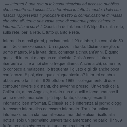
. —
Internet è una rete di telecomunicazioni ad accesso pubblico
che connette vari dispositivi o terminali in tutto il mondo. Dalla sua
nascita rappresenta il principale mezzo di comunicazione di massa
che offre all'utente una vasta serie di contenuti potenzialmente
informativi e di servizi.
Questa la definizione di Wikipedia: dalla rete,
sulla rete, per la rete. E tutto quanto è rete.
Internet in questi giorni, precisamente il 29 ottobre, ha compiuto 50
anni. Solo mezzo secolo. Un ragazzo in fondo. Diciamo meglio, un
uomo maturo. Ma la vita, dice, comincia a cinquant’anni. E quindi
quella di Internet è appena cominciata. Chissà cosa il futuro
riserberà a lui e a noi che lo frequentiamo. Anche a chi, come me,
lo conosce a malapena, lo frequenta il giusto e gli dà anche poca
confidenza. E poi, dice: quale cinquantesimo? Internet sembra
abbia avuto tanti inizi. Il 29 ottobre 1969 il collegamento di due
computer diversi e distanti, che avvenne presso l’Università della
California, a Los Angeles, è stato uno di quelli e forse neanche il
primo e certo neanche il più importante, dicono gli esperti
informatici ben informati. E chissà se c’è differenza al giorno d’oggi
tra essere informatico ed essere informato. Tra informatica e
informazione. La stampa, all’epoca, non dette alcun risalto alla
notizia, solo un giornalino universitario americano ne parlò. Il 1969
fu l’anno dello sbarco sulla Luna, non su Internet.