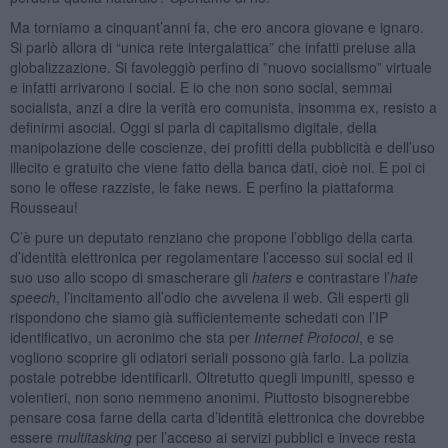
Ma torniamo a cinquant’anni fa, che ero ancora giovane e ignaro.
Si parlò allora di “unica rete intergalattica” che infatti preluse alla
globalizzazione. Si favoleggiò perfino di ”nuovo socialismo” virtuale
e infatti arrivarono i social. E io che non sono social, semmai
socialista, anzi a dire la verità ero comunista, insomma ex, resisto a
definirmi asocial. Oggi si parla di capitalismo digitale, della
manipolazione delle coscienze, dei profitti della pubblicità e dell’uso
illecito e gratuito che viene fatto della banca dati, cioè noi. E poi ci
sono le offese razziste, le fake news. E perfino la piattaforma
Rousseau!
C’è pure un deputato renziano che propone l’obbligo della carta
d’identità elettronica per regolamentare l’accesso sui social ed il
suo uso allo scopo di smascherare gli
haters
e contrastare l’
hate
speech
, l’incitamento all’odio che avvelena il web. Gli esperti gli
rispondono che siamo già sufficientemente schedati con l’IP
identificativo, un acronimo che sta per
Internet Protocol
, e se
vogliono scoprire gli odiatori seriali possono già farlo. La polizia
postale potrebbe identificarli. Oltretutto quegli impuniti, spesso e
volentieri, non sono nemmeno anonimi. Piuttosto bisognerebbe
pensare cosa farne della carta d’identità elettronica che dovrebbe
essere
multitasking
per l’acceso ai servizi pubblici e invece resta