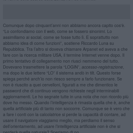
Comunque dopo cinquant’anni non abbiamo ancora capito cos'è.
“Lo confondiamo con il web, come se fossero sinonimi. Lo
assimiliamo ai social, come se fosse tutto lì. E soprattutto non
abbiamo idea di come funzioni”, sostiene Riccardo Luna su
Repubblica. Tra l’altro si doveva chiamare Arpanet ed aveva a che
fare con la ricerca militare USA, il termine Internet venne dopo. Il
primo tentativo di collegamento non riuscì nemmeno del tutto.
Dovevano trasmettere la parola “LOGIN”,
accesso-registrazione
,
ma dopo le due lettere “LO” il sistema andò in tilt. Questo forse
spiega perché anch’io non riesco sempre a farlo funzionare. Se
non è riuscito a quei cervelloni, figurati a me che dimentico le
password che di continuo vengono richieste negli interminabili
aggiornamenti. Le ho segnate tutte in una nota che non ricordo più
dove ho messo. Quando l’intelligenza è rimasta quella che è, anche
quella artificiale più di tanto non soccorre. Comunque se è vero che
a fare i conti con la calcolatrice si perde la capacità di contare, ad
usare il navigatore viaggiamo meglio, ma perdiamo il senso
dell’orientamento, ad usare l’intelligenza artificiale non è che si
perderà quella naturale? Speriamo di no.