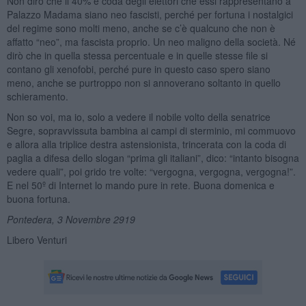
Non dirò che il 40% e coda degli elettori che essi rappresentano a
Palazzo Madama siano neo fascisti, perché per fortuna i nostalgici
del regime sono molti meno, anche se c’è qualcuno che non è
affatto “neo”, ma fascista proprio. Un neo maligno della società. Né
dirò che in quella stessa percentuale e in quelle stesse file si
contano gli xenofobi, perché pure in questo caso spero siano
meno, anche se purtroppo non si annoverano soltanto in quello
schieramento.
Non so voi, ma io, solo a vedere il nobile volto della senatrice
Segre, sopravvissuta bambina ai campi di sterminio, mi commuovo
e allora alla triplice destra astensionista, trincerata con la coda di
paglia a difesa dello slogan “prima gli italiani”, dico: “intanto bisogna
vedere quali”, poi grido tre volte: “vergogna, vergogna, vergogna!”.
E nel 50º di Internet lo mando pure in rete. Buona domenica e
buona fortuna.
Pontedera, 3 Novembre 2919
Libero Venturi