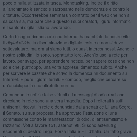
poco o nulla utilizzata in tasca. Monotasking. Inoltre il diritto
all’anonimato è sancito e sacrosanto nelle democrazie e contro le
dittature. Occorrerebbe semmai un contratto per il web che non si
sa cosa sia, ma pare che a questo i suoi creatori, i guru informatici
e i santoni digitali stiano lavorando.
Certo bisogna riconoscere che Internet ha cambiato le nostre vite.
Il
digital divide
, la discriminazione digitale, esiste e non si deve
sottovalutare, ma ormai siamo tutti, o quasi, interconnessi. Anche le
nostre solitudini, lo sono, soprattutto loro. Anch’io uso la rete per
lavoro, per svago, per apprendere notizie, per sapere cose che non
so e che, purtroppo, una volta apprese, dimentico subito. Anche
per scrivere le cazzate che scrivo la domenica mi documento su
Internet. E pure i giorni feriali. È comodo, meglio che cercare su
un’enciclopedia che oltretutto non ho.
Comunque le notizie false virtuali e i messaggi di odio reali che
circolano in rete sono una vera tragedia. Dopo i reiterati insulti
antisemiti ricevuti in rete e denunciati dalla senatrice Liliana Segre,
il Senato, su sua proposta, ha approvato l’istituzione di una
commissione contro le manifestazioni di odio, di antisemitismo e
razzismo. Voti a favore 151, astenuti 98. Si sono astenuti gli
esponenti di destra: Lega, Forza Italia e F.lli d’Italia. Un fatto grave.