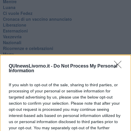
​Mentre
Luana
​Ci vuole Fedez
​Cronaca di un vaccino annunciato
​Liberazione
Esternazioni
Vaxzevria
Nazionali
​Ricorrenze e celebrazioni
Marte
​Crapa pelada
​I soliti noti
QUInewsLivorno.it -
Do Not Process My Personal
Information
Arie
​Vaccine Easing
No profit
If you wish to opt-out of the sale, sharing to third parties, or
Dragonheart
processing of your personal or sensitive information for
Con-ter?
targeted advertising by us, please use the below opt-out
​Con-te
section to confirm your selection. Please note that after your
Coincidenze e crisi
opt-out request is processed you may continue seeing
L'amico
interest-based ads based on personal information utilized by
​L’anno del vaccino
us or personal information disclosed to third parties prior to
Giulio Regeni
your opt-out. You may separately opt-out of the further
​Il rosario