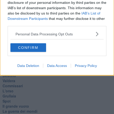
disclosure of your personal information by third parties on the
Paolo Rossi
IAB’s list of downstream participants. This information may
Maradona
also be disclosed by us to third parties on the
IAB’s List of
Cronaca
Downstream Participants
that may further disclose it to other
​Ancora Covid
third parties.
​Biden!
In memoria
Personal Data Processing Opt Outs
​Ancora Francesco
Rieccoci
Tenet
CONFIRM
Francesco
Suarez
​Il responso
Willy
Data Deletion
Data Access
Privacy Policy
Non lo so
Destino
Valdera
Commissari
L'orso
Grullaia
Spot
​Il grande vuoto
​La guerra dei mondi