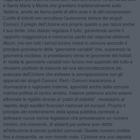
e Santa Maria a Monte che gravitano tradizionalmente sulla
Valdera, anche se fanno parte di altre aree e di altri comprensori.
L’unità di intenti non annullava l’autonomia storica dei singoli
Comuni. Il pregio dell’Unione era proprio questo e per taluni anche
il suo limite. Uno statuto regolava il tutto, garantendo anche il
rapporto maggioranza e minoranza uscito dai responsi elettorali.
Alcuni, ma non tutti i servizi furono messi in comune secondo il
principio provvisorio delle
“
geometrie variabili
”
che, superando la
geometria euclidea, si proiettavano verso le geometrie dei frattali.
In realtà le geometrie variabili non furono mai superate del tutto e
rimasero piuttosto di ostacolo ad una sburocratizzazione più
avanzata dell’Unione che evitasse la sovrapposizione con gli
apparati dei singoli Comuni. Però i Comuni impararono a
riconoscersi e ragionare insieme, agevolati anche dalla comune
matrice politica di centro sinistra. Insieme poterono anche essere
affrontate le rigidità dovute al
“patto di stabilità”
, necessario al
rispetto degli equilibri finanziari nazionali ed europei. Proprio il
principio del contenimento della spesa pubblica cominciò a
delineare nuove norme legislative che prevedevano un numero
minimo, ma crescente, di abitanti per potere aver diritto
all’istituzione di servizi pubblici comunali. Questo numero crebbe
fino a cinquemila, se non ricordo male. L’Unione era una risposta