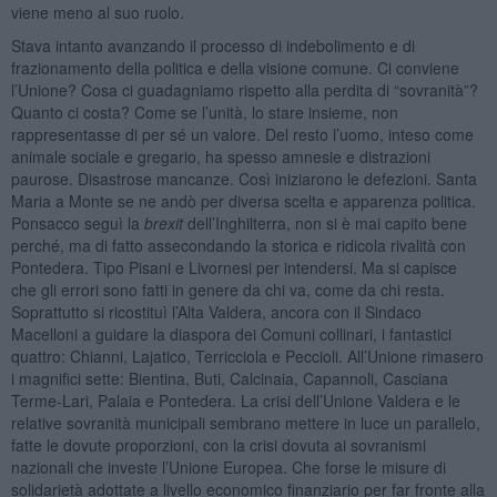
viene meno al suo ruolo.
Stava intanto avanzando il processo di indebolimento e di
frazionamento della politica e della visione comune. Ci conviene
l’Unione? Cosa ci guadagniamo rispetto alla perdita di “sovranità”?
Quanto ci costa? Come se l’unità, lo stare insieme, non
rappresentasse di per sé un valore. Del resto l’uomo, inteso come
animale sociale e gregario, ha spesso amnesie e distrazioni
paurose. Disastrose mancanze. Così iniziarono le defezioni. Santa
Maria a Monte se ne andò per diversa scelta e apparenza politica.
Ponsacco seguì la
brexit
dell’Inghilterra, non si è mai capito bene
perché, ma di fatto assecondando la storica e ridicola rivalità con
Pontedera. Tipo Pisani e Livornesi per intendersi. Ma si capisce
che gli errori sono fatti in genere da chi va, come da chi resta.
Soprattutto si ricostituì l’Alta Valdera, ancora con il Sindaco
Macelloni a guidare la diaspora dei Comuni collinari, i fantastici
quattro: Chianni, Lajatico, Terricciola e Peccioli. All’Unione rimasero
i magnifici sette: Bientina, Buti, Calcinaia, Capannoli, Casciana
Terme-Lari, Palaia e Pontedera. La crisi dell’Unione Valdera e le
relative sovranità municipali sembrano mettere in luce un parallelo,
fatte le dovute proporzioni, con la crisi dovuta ai sovranismi
nazionali che investe l’Unione Europea. Che forse le misure di
solidarietà adottate a livello economico finanziario per far fronte alla