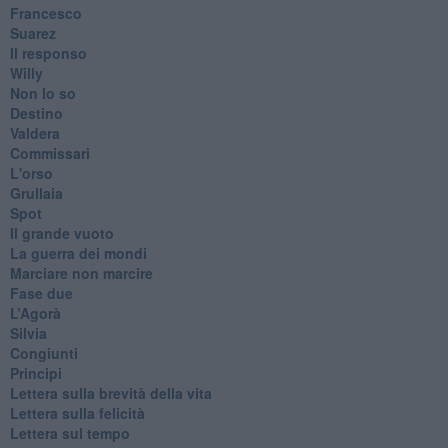
Francesco
Suarez
​Il responso
Willy
Non lo so
Destino
Valdera
Commissari
L'orso
Grullaia
Spot
​Il grande vuoto
​La guerra dei mondi
Marciare non marcire
Fase due
L’Agorà
Silvia
Congiunti
Principi
​Lettera sulla brevità della vita
​Lettera sulla felicità
​Lettera sul tempo