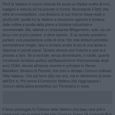
Però la Valdera in epoca recente ha avuto un triplice scatto di reni,
ingegno e volontà ed ha provato a riunirsi. Nonostante il fatto che,
oltre ai municipalismi, una divisione al suo interno fosse reale e
strutturale: quella tra la Valdera a vocazione agricola e turistica
delle colline e quella della piana a trazione industriale e
commerciale. Ma, citando e rovesciando Wittgenstein, solo
«su ciò
di cui non si può parlare, si deve tacere»
. E su questo possiamo
parlare: una popolazione unita di circa 120 mila abitanti potrebbe
amministrarsi meglio, fare e contare anche di più di una divisa e
dispersa in piccoli paesi. Questo almeno era l’intento e così si è
provato a fare. Se si esclude, senza dimenticarlo, il nobile, quanto
infruttuoso tentativo politico dell’Associazione Intercomunale degli
anni 70/80, stando all’epoca recente in principio fu Renzo
Macelloni, Sindaco di Peccioli, che creò e diresse i Comuni collinari,
l’Alta Valdera. Che poi tanto alta non era, ma in riferimento al corso
dell’Era sì. Poi venne il Consorzio Valdera che raggruppava i
Comuni della piana produttiva con Pontedera in testa.
Il terzo passaggio fu l’Unione della Valdera che fuse i due poli e
raggruppò per la prima volta tutti i Comuni. Erano 15 contando Buti