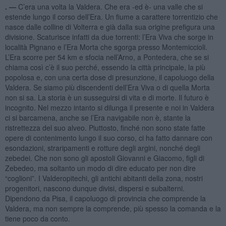
. —
C’era una volta la Valdera. Che era -ed è- una valle che si
estende lungo il corso dell’Era. Un fiume a carattere torrentizio che
nasce dalle colline di Volterra e già dalla sua origine prefigura una
divisione. Scaturisce infatti da due torrenti: l’Era Viva che sorge in
località Pignano e l’Era Morta che sgorga presso Montemiccioli.
L’Era scorre per 54 km e sfocia nell’Arno, a Pontedera, che se si
chiama così c’è il suo perché, essendo la città principale, la più
popolosa e, con una certa dose di presunzione, il capoluogo della
Valdera. Se siamo più discendenti dell’Era Viva o di quella Morta
non si sa. La storia è un susseguirsi di vita e di morte. Il futuro è
incognito. Nel mezzo intanto si dilunga il presente e noi in Valdera
ci si barcamena, anche se l’Era navigabile non è, stante la
ristrettezza del suo alveo. Piuttosto, finché non sono state fatte
opere di contenimento lungo il suo corso, ci ha fatto dannare con
esondazioni, straripamenti e rotture degli argini, nonché degli
zebedei. Che non sono gli apostoli Giovanni e Giacomo, figli di
Zebedeo, ma soltanto un modo di dire educato per non dire
“coglioni”. I Valderopitechi, gli antichi abitanti della zona, nostri
progenitori, nascono dunque divisi, dispersi e subalterni.
Dipendono da Pisa, il capoluogo di provincia che comprende la
Valdera, ma non sempre la comprende, più spesso la comanda e la
tiene poco da conto.