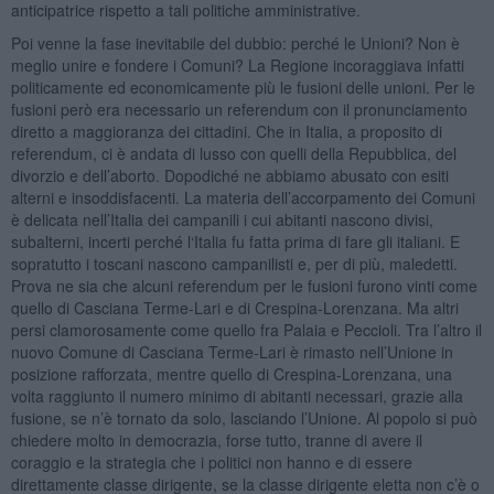
anticipatrice rispetto a tali politiche amministrative.
Poi venne la fase inevitabile del dubbio: perché le Unioni? Non è
meglio unire e fondere i Comuni? La Regione incoraggiava infatti
politicamente ed economicamente più le fusioni delle unioni. Per le
fusioni però era necessario un referendum con il pronunciamento
diretto a maggioranza dei cittadini. Che in Italia, a proposito di
referendum, ci è andata di lusso con quelli della Repubblica, del
divorzio e dell’aborto. Dopodiché ne abbiamo abusato con esiti
alterni e insoddisfacenti. La materia dell’accorpamento dei Comuni
è delicata nell’Italia dei campanili i cui abitanti nascono divisi,
subalterni, incerti perché l‘Italia fu fatta prima di fare gli italiani. E
sopratutto i toscani nascono campanilisti e, per di più, maledetti.
Prova ne sia che alcuni referendum per le fusioni furono vinti come
quello di Casciana Terme-Lari e di Crespina-Lorenzana. Ma altri
persi clamorosamente come quello fra Palaia e Peccioli. Tra l’altro il
nuovo Comune di Casciana Terme-Lari è rimasto nell’Unione in
posizione rafforzata, mentre quello di Crespina-Lorenzana, una
volta raggiunto il numero minimo di abitanti necessari, grazie alla
fusione, se n’è tornato da solo, lasciando l’Unione. Al popolo si può
chiedere molto in democrazia, forse tutto, tranne di avere il
coraggio e la strategia che i politici non hanno e di essere
direttamente classe dirigente, se la classe dirigente eletta non c’è o