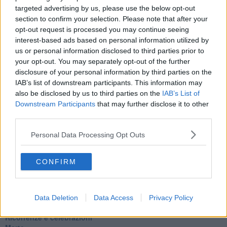
targeted advertising by us, please use the below opt-out
section to confirm your selection. Please note that after your
Articoli dal Blog “Pensieri della domenica” di Libero Venturi
opt-out request is processed you may continue seeing
​Agorà reloaded
interest-based ads based on personal information utilized by
Ultimo
us or personal information disclosed to third parties prior to
​L’urlo e gli inglesi
your opt-out. You may separately opt-out of the further
Carrà
disclosure of your personal information by third parties on the
Può darsi
IAB’s list of downstream participants. This information may
Europei
also be disclosed by us to third parties on the
IAB’s List of
Acciaio
Downstream Participants
that may further disclose it to other
Il Presidente
third parties.
​Il Giro
Insopportabile
Personal Data Processing Opt Outs
​Mentre
Luana
​Ci vuole Fedez
CONFIRM
​Cronaca di un vaccino annunciato
​Liberazione
Esternazioni
Vaxzevria
Data Deletion
Data Access
Privacy Policy
Nazionali
​Ricorrenze e celebrazioni