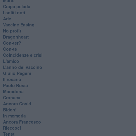
Marte
​Crapa pelada
​I soliti noti
Arie
​Vaccine Easing
No profit
Dragonheart
Con-ter?
​Con-te
Coincidenze e crisi
L'amico
​L’anno del vaccino
Giulio Regeni
​Il rosario
Paolo Rossi
Maradona
Cronaca
​Ancora Covid
​Biden!
In memoria
​Ancora Francesco
Rieccoci
Tenet