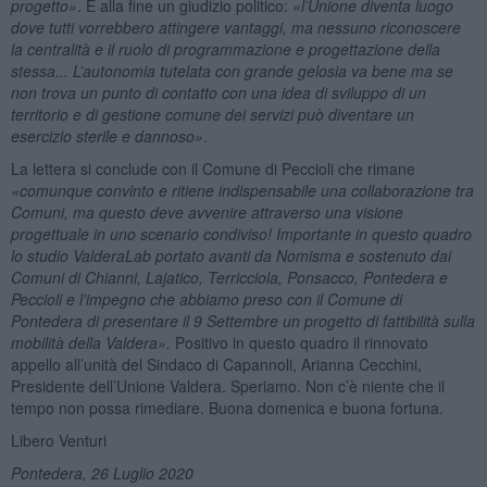
progetto»
. E alla fine un giudizio politico:
«
l
’
Unione diventa luogo
dove tutti vorrebbero attingere vantaggi, ma nessuno riconoscere
la centralità e il ruolo di programmazione e progettazione della
stessa... L
’
autonomia tutelata con grande gelosia va bene ma se
non trova un punto di contatto con una idea di sviluppo di un
territorio e di gestione comune dei servizi può diventare un
esercizio sterile e dannoso»
.
La lettera si conclude con il Comune di Peccioli che rimane
«comunque convinto e ritiene indispensabile una collaborazione tra
Comuni, ma questo deve avvenire attraverso una visione
progettuale in uno scenario condiviso! Importante in questo quadro
lo studio ValderaLab portato avanti da Nomisma e sostenuto dai
Comuni di Chianni, Lajatico, Terricciola, Ponsacco, Pontedera e
Peccioli e l
’
impegno che abbiamo preso con il Comune di
Pontedera di presentare il 9 Settembre un progetto di fattibilità sulla
mobilità della Valdera».
Positivo in questo quadro il rinnovato
appello all’unità del Sindaco di Capannoli, Arianna Cecchini,
Presidente dell’Unione Valdera. Speriamo. Non c’è niente che il
tempo non possa rimediare. Buona domenica e buona fortuna.
Libero Venturi
Pontedera, 26 Luglio 2020