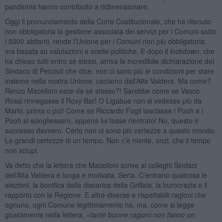
pandemia hanno contribuito a ridimensionare.
Oggi il pronunciamento della Corte Costituzionale, che ha ritenuto
non obbligatoria la gestione associata dei servizi per i Comuni sotto
i 5000 abitanti, rende l’Unione per i Comuni non più obbligatoria,
ma basata su valutazioni e scelte politiche. E dopo il
lockdown
, che
ha chiuso tutti entro sé stessi, arriva la incredibile dichiarazione del
Sindaco di Peccioli che dice: non ci sono più le condizioni per stare
insieme nella nostra Unione, usciamo dall’Alta Valdera. Ma come?
Renzo Macelloni esce da sé stesso?! Sarebbe come se Vasco
Rossi rinnegasse il Roxy Bar! O Ligabue non si vedesse più da
Mario, prima o poi! Come se Riccardo Fogli lasciasse i Pooh e i
Pooh si sciogliessero, appena lui fosse rientrato! No, questo è
successo davvero. Certo non ci sono più certezze a questo mondo.
Le grandi certezze di un tempo. Non c’è niente, anzi, che il tempo
non sciupi.
Va detto che la lettera che Macelloni scrive ai colleghi Sindaci
dell’Alta Valdera è lunga e motivata. Seria. C’entrano qualcosa le
elezioni, la bonifica della discarica della Grillaia, la burocrazia e il
rapporto con la Regione. E altre diverse e rispettabili ragioni che
ognuno, ogni Comune legittimamente ha, ma, come si legge
giustamente nella lettera,
«
tante buone ragioni non fanno un