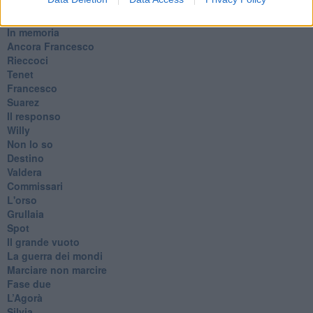
​Ancora Covid
​Biden!
In memoria
​Ancora Francesco
Rieccoci
Tenet
Francesco
Suarez
​Il responso
Willy
Non lo so
Destino
Valdera
Commissari
L'orso
Grullaia
Spot
​Il grande vuoto
​La guerra dei mondi
Marciare non marcire
Fase due
L’Agorà
Silvia