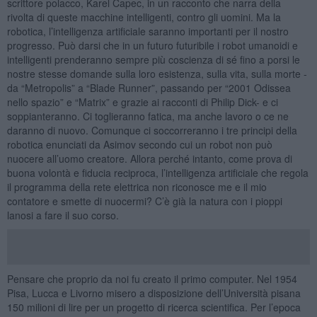
scrittore polacco, Karel Capec, in un racconto che narra della
rivolta di queste macchine intelligenti, contro gli uomini. Ma la
robotica, l’intelligenza artificiale saranno importanti per il nostro
progresso. Può darsi che in un futuro futuribile i robot umanoidi e
intelligenti prenderanno sempre più coscienza di sé fino a porsi le
nostre stesse domande sulla loro esistenza, sulla vita, sulla morte -
da “Metropolis” a “Blade Runner”, passando per “2001 Odissea
nello spazio” e “Matrix” e grazie ai racconti di Philip Dick- e ci
soppianteranno. Ci toglieranno fatica, ma anche lavoro o ce ne
daranno di nuovo. Comunque ci soccorreranno i tre principi della
robotica enunciati da Asimov secondo cui un robot non può
nuocere all’uomo creatore. Allora perché intanto, come prova di
buona volontà e fiducia reciproca, l’intelligenza artificiale che regola
il programma della rete elettrica non riconosce me e il mio
contatore e smette di nuocermi? C’è già la natura con i pioppi
lanosi a fare il suo corso.
Pensare che proprio da noi fu creato il primo computer. Nel 1954
Pisa, Lucca e Livorno misero a disposizione dell’Università pisana
150 milioni di lire per un progetto di ricerca scientifica. Per l’epoca