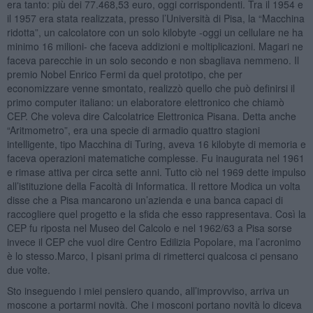
era tanto: più dei 77.468,53 euro, oggi corrispondenti. Tra il 1954 e
il 1957 era stata realizzata, presso l’Università di Pisa, la “Macchina
ridotta”, un calcolatore con un solo kilobyte -oggi un cellulare ne ha
minimo 16 milioni- che faceva addizioni e moltiplicazioni. Magari ne
faceva parecchie in un solo secondo e non sbagliava nemmeno. Il
premio Nobel Enrico Fermi da quel prototipo, che per
economizzare venne smontato, realizzò quello che può definirsi il
primo computer italiano: un elaboratore elettronico che chiamò
CEP. Che voleva dire Calcolatrice Elettronica Pisana. Detta anche
“Aritmometro”, era una specie di armadio quattro stagioni
intelligente, tipo Macchina di Turing, aveva 16 kilobyte di memoria e
faceva operazioni matematiche complesse. Fu inaugurata nel 1961
e rimase attiva per circa sette anni. Tutto ciò nel 1969 dette impulso
all’istituzione della Facoltà di Informatica. Il rettore Modica un volta
disse che a Pisa mancarono un’azienda e una banca capaci di
raccogliere quel progetto e la sfida che esso rappresentava. Così la
CEP fu riposta nel Museo del Calcolo e nel 1962/63 a Pisa sorse
invece il CEP che vuol dire Centro Edilizia Popolare, ma l’acronimo
è lo stesso.Marco, I pisani prima di rimetterci qualcosa ci pensano
due volte.
Sto inseguendo i miei pensiero quando, all’improvviso, arriva un
moscone a portarmi novità. Che i mosconi portano novità lo diceva