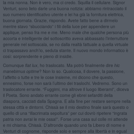
la mia nonna. Non è vero, ma ci credo. Squilla il cellulare. Signor
Venturi, sono lieto darle una buona notizia: abbiamo rintracciato il
suo numero identificativo utente e lei ha già la fornitura elettrica,
buona giornata. Grazie, rispondo. Avete fatto bene a dirmelo
mentre stavo “sbucciando” i fili della luce per appendere un
applique, penso fra me e me. Meno male che qualche persona più
accorta e intelligente del sottoscritto aveva abbassato l’interruttore
generale nel sottoscala, se no dalla realtà fattuale a quella virtuale
ci trapassavo anch’io, seduta stante. Il nuovo mondo informatico è
così: sorprendente e pieno di insidie.
Comunque
fiat lux
, ho traslocato. Ma potrò finalmente dire
hic
manebimus optime
? Non lo so. Qualcosa, il dovere, la passione,
l’affetto o tutte e tre le cose insieme, mi dicono che questo,
ennesimo, forse non sarà l’ultimo dei traslochi. Vedremo. Sono un
traslocatore errante. “Fuggimi, ma altrove il luogo liberami”, diceva
il Poeta. Sono andato errante come gli ebrei sefarditi della
diaspora, cacciati dalla Spagna. E alla fine per restare sempre nella
stessa città e dintorni. Chissà se il mio destino finale sarà questo o
quello di una “illacrimata sepoltura” per cui dovrò ripetere “ingrata
patria non avrai le mie ossa!”. Forse una casa sul colle mi attende
e mi chiama. Chissà. D’altronde quando uno fa Libero di nome e
Venturi di cognome, risponde solo e sempre alla libertà e in egual