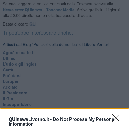
Se vuoi leggere le notizie principali della Toscana iscriviti alla
Newsletter QUInews - ToscanaMedia.
Arriva gratis tutti i giorni
alle 20:00 direttamente nella tua casella di posta.
Basta cliccare
QUI
Ti potrebbe interessare anche:
Articoli dal Blog “Pensieri della domenica” di Libero Venturi
​Agorà reloaded
Ultimo
​L’urlo e gli inglesi
Carrà
Può darsi
Europei
Acciaio
Il Presidente
​Il Giro
Insopportabile
​Mentre
Luana
QUInewsLivorno.it -
Do Not Process My Personal
​Ci vuole Fedez
Information
​Cronaca di un vaccino annunciato