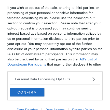
​Liberazione
If you wish to opt-out of the sale, sharing to third parties, or
Esternazioni
processing of your personal or sensitive information for
Vaxzevria
Nazionali
targeted advertising by us, please use the below opt-out
​Ricorrenze e celebrazioni
section to confirm your selection. Please note that after your
Marte
opt-out request is processed you may continue seeing
​Crapa pelada
interest-based ads based on personal information utilized by
​I soliti noti
us or personal information disclosed to third parties prior to
Arie
your opt-out. You may separately opt-out of the further
​Vaccine Easing
disclosure of your personal information by third parties on the
No profit
IAB’s list of downstream participants. This information may
Dragonheart
also be disclosed by us to third parties on the
IAB’s List of
Con-ter?
Downstream Participants
that may further disclose it to other
​Con-te
third parties.
Coincidenze e crisi
L'amico
Personal Data Processing Opt Outs
​L’anno del vaccino
Giulio Regeni
​Il rosario
CONFIRM
Paolo Rossi
Maradona
Cronaca
Data Deletion
Data Access
Privacy Policy