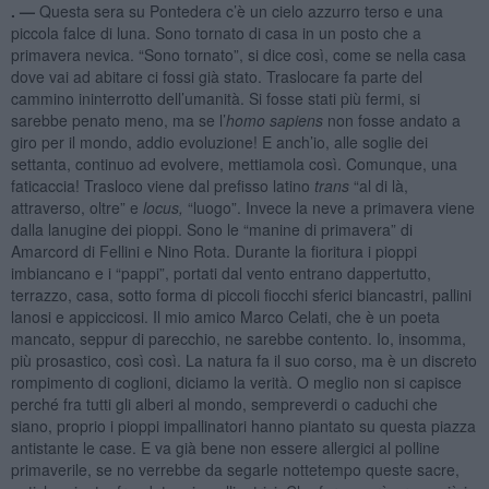
. —
Questa sera su Pontedera c’è un cielo azzurro terso e una
piccola falce di luna. Sono tornato di casa in un posto che a
primavera nevica. “Sono tornato”, si dice così, come se nella casa
dove vai ad abitare ci fossi già stato. Traslocare fa parte del
cammino ininterrotto dell’umanità. Si fosse stati più fermi, si
sarebbe penato meno, ma se l’
homo sapiens
non fosse andato a
giro per il mondo, addio evoluzione! E anch’io, alle soglie dei
settanta, continuo ad evolvere, mettiamola così. Comunque, una
faticaccia! Trasloco viene dal prefisso latino
trans
“al di là,
attraverso, oltre” e
locus,
“luogo”. Invece la neve a primavera viene
dalla lanugine dei pioppi. Sono le “manine di primavera” di
Amarcord di Fellini e Nino Rota. Durante la fioritura i pioppi
imbiancano e i “pappi”, portati dal vento entrano dappertutto,
terrazzo, casa, sotto forma di piccoli fiocchi sferici biancastri, pallini
lanosi e appiccicosi. Il mio amico Marco Celati, che è un poeta
mancato, seppur di parecchio, ne sarebbe contento. Io, insomma,
più prosastico, così così. La natura fa il suo corso, ma è un discreto
rompimento di coglioni, diciamo la verità. O meglio non si capisce
perché fra tutti gli alberi al mondo, sempreverdi o caduchi che
siano, proprio i pioppi impallinatori hanno piantato su questa piazza
antistante le case. E va già bene non essere allergici al polline
primaverile, se no verrebbe da segarle nottetempo queste sacre,