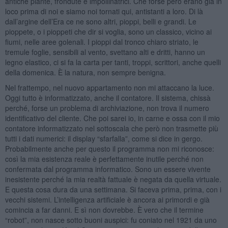
antiche piante, frondute e impollinatrici. Che forse però erano già in
loco prima di noi e siamo noi tornati qui, antistanti a loro. Di là
dall’argine dell’Era ce ne sono altri, pioppi, belli e grandi. Le
pioppete, o i pioppeti che dir si voglia, sono un classico, vicino ai
fiumi, nelle aree golenali. I pioppi dal tronco chiaro striato, le
tremule foglie, sensibili al vento, svettano alti e dritti, hanno un
legno elastico, ci si fa la carta per tanti, troppi, scrittori, anche quelli
della domenica. È la natura, non sempre benigna.
Nel frattempo, nel nuovo appartamento non mi attaccano la luce.
Oggi tutto è informatizzato, anche il contatore. Il sistema, chissà
perché, forse un problema di archiviazione, non trova il numero
identificativo del cliente. Che poi sarei io, in carne e ossa con il mio
contatore informatizzato nel sottoscala che però non trasmette più
tutti i dati numerici: il display “sfarfalla”, come si dice in gergo.
Probabilmente anche per questo il programma non mi riconosce:
così la mia esistenza reale è perfettamente inutile perché non
confermata dal programma informatico. Sono un essere vivente
inesistente perché la mia realtà fattuale è negata da quella virtuale.
E questa cosa dura da una settimana. Si faceva prima, prima, con i
vecchi sistemi. L’intelligenza artificiale è ancora ai primordi e già
comincia a far danni. E sì non dovrebbe. È vero che il termine
“robot”, non nasce sotto buoni auspici: fu coniato nel 1921 da uno