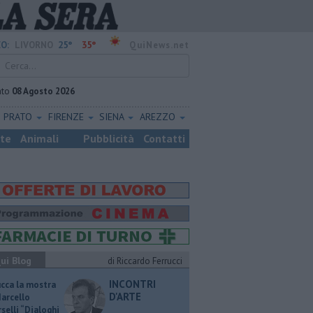
25°
35°
O:
LIVORNO
QuiNews.net
ato
08 Agosto 2026
PRATO
FIRENZE
SIENA
AREZZO
ste
Animali
Pubblicità
Contatti
ui Blog
di Riccardo Ferrucci
INCONTRI
ucca la mostra
D'ARTE
Marcello
selli “Dialoghi