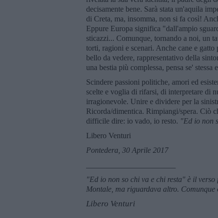
decisamente bene. Sarà stata un'aquila impe
di Creta, ma, insomma, non si fa così! Anch
Eppure Europa significa "dall'ampio sguard
sticazzi... Comunque, tornando a noi, un ta
torti, ragioni e scenari. Anche cane e gatt
bello da vedere, rappresentativo della sint
una bestia più complessa, pensa se' stessa e
Scindere passioni politiche, amori ed esist
scelte e voglia di rifarsi, di interpretare di
irragionevole. Unire e dividere per la sini
Ricorda/dimentica. Rimpiangi/spera. Ciò che
difficile dire: io vado, io resto.
"Ed io non s
Libero Venturi
Pontedera, 30 Aprile 2017
_______________________
"Ed io non so chi va e chi resta" è il vers
Montale, ma riguardava altro. Comunque o
Libero Venturi