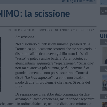
del blog di Libero Venturi
con 
IMO: la scissione
QUI
DI LIBERO VENTURI - DOMENICA
30 APRILE 2017
ORE 09:42
Ult
La scissione
A
Nel dizionario di riflessioni minime, pensieri della
Domenica politicamente scorretti che sto scrivendo, in
disordine alfabetico, avevo già illustrato la "s" di
"sesso" e poteva anche bastare. Avrei potuto, ad
abundantiam, aggiungere "separazione". "Scissione"
non mi ci andava più di tanto, però il termine è di
A
grande momento e non posso sottrarmi. Come si
dice?
"La fava ingrossa"
e a volte non è solo un
modo di dire. Il problema è che farne. Si parla del
PD?
Di separazione ci sarebbe stato comunque da dire,
C
accampo qualche esperienza, ma in fondo "separare"
che, anche in ordine alfabetico, nel mio dizionario minimo -e