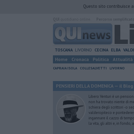
Questo sito contribuisce 
QUI
quotidiano online.
Percorso semplificat
TOSCANA
LIVORNO
CECINA
ELBA
VALD
Home
Cronaca
Politica
Attualità
CAPRAIA ISOLA
COLLESALVETTI
LIVORNO
PENSIERI DELLA DOMENICA — il Blog 
Libero Venturi è un pension
non ha trovato niente di meg
schiera degli scrittori -o se
valderopiteco e pontederes
ingannare il cazzo di temp
la vita, gli altri e, in fondo