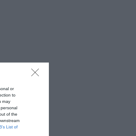
sonal or
ection to
ou may
 personal
out of the
 downstream
B’s List of