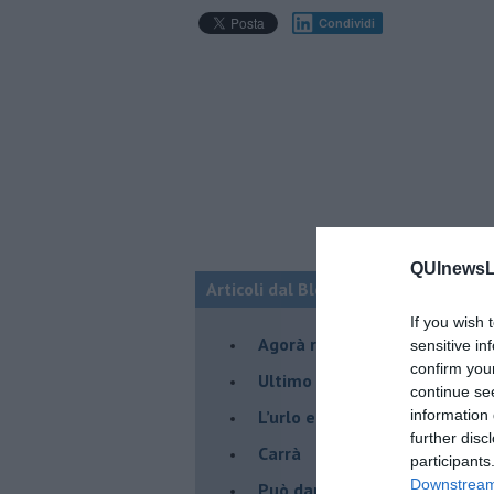
Condividi
QUInewsLi
Articoli dal Blog “Pensieri della dom
If you wish 
​Agorà reloaded
sensitive in
confirm you
Ultimo
continue se
​L’urlo e gli inglesi
information 
further disc
Carrà
participants
Downstream 
Può darsi