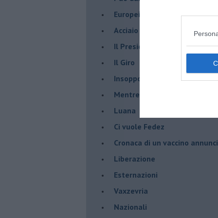
Europei
Acciaio
Persona
Il Presidente
​Il Giro
Insopportabile
​Mentre
Luana
​Ci vuole Fedez
​Cronaca di un vaccino annunc
​Liberazione
Esternazioni
Vaxzevria
Nazionali