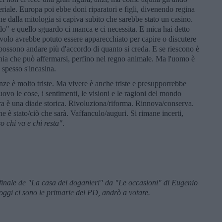
riale. Europa poi ebbe doni riparatori e figli, divenendo regina
e dalla mitologia si capiva subito che sarebbe stato un casino.
o" e quello sguardo ci manca e ci necessita. E mica hai detto
volo avrebbe potuto essere apparecchiato per capire o discutere
o possono andare più d'accordo di quanto si creda. E se riescono è
onia che può affermarsi, perfino nel regno animale. Ma l'uomo è
 spesso s'incasina.
enze è molto triste. Ma vivere è anche triste e presupporrebbe
 nuovo le cose, i sentimenti, le visioni e le ragioni del mondo
stra è una diade storica. Rivoluziona/riforma. Rinnova/conserva.
 è stato/ciò che sarà. Vaffanculo/auguri. Si rimane incerti,
o chi va e chi resta"
.
o finale de "La casa dei doganieri" da "Le occasioni" di Eugenio
ggi ci sono le primarie del PD, andrò a votare.