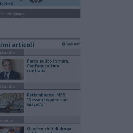
la città"
Condoglianze
imi articoli
Vedi tutti
ttualità
Parco eolico in mare,
Confagricoltura
contraria
ttualità
Retiambiente, M5S:
"Nessun legame con
Giacetti"
ronaca
Quattro chili di droga