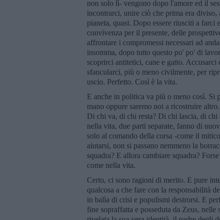
non solo lì- vengono dopo l'amore ed il ses
incontrarci, unire ciò che prima era diviso, a
pianeta, quasi. Dopo essere riusciti a farci 
convivenza per il presente, delle prospettiv
affrontare i compromessi necessari ad andar
insomma, dopo tutto questo po' po' di lavor
scoprirci antitetici, cane e gatto. Accusarci
sfancularci, più o meno civilmente, per ripr
uscio. Perfetto. Così è la vita.
E anche in politica va più o meno così. Si 
mano oppure saremo noi a ricostruire altro. 
Di chi va, di chi resta? Di chi lascia, di chi
nella vita, due parti separate, fanno di nuo
solo al comando della corsa -come il mitic
aiutarsi, non si passano nemmeno la borrac
squadra? E allora cambiare squadra? Forse s
come nella vita.
Certo, ci sono ragioni di merito. E pure in
qualcosa a che fare con la responsabilità de
in balìa di crisi e populismi destrorsi. E perf
fine sopraffatta e posseduta da Zeus, nelle
rivelata la sua vera identità, il padre degli