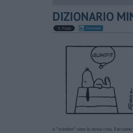
DIZIONARIO MIN
Condividi
o "scindere" sono la stessa cosa. Facciamo 