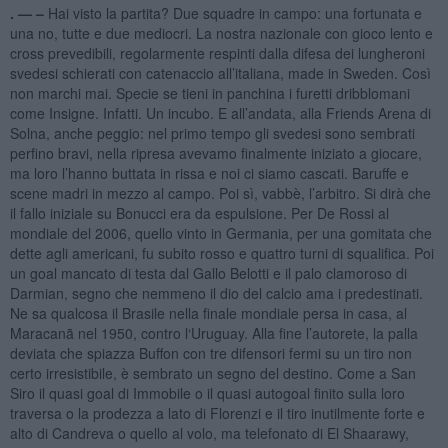
. —
–
Hai visto la partita? Due squadre in campo: una fortunata e
una no, tutte e due mediocri. La nostra nazionale con gioco lento e
cross prevedibili, regolarmente respinti dalla difesa dei lungheroni
svedesi schierati con catenaccio all’italiana, made in Sweden. Così
non marchi mai. Specie se tieni in panchina i furetti dribblomani
come Insigne. Infatti. Un incubo. E all’andata, alla Friends Arena di
Solna, anche peggio: nel primo tempo gli svedesi sono sembrati
perfino bravi, nella ripresa avevamo finalmente iniziato a giocare,
ma loro l’hanno buttata in rissa e noi ci siamo cascati. Baruffe e
scene madri in mezzo al campo. Poi sì, vabbè, l’arbitro. Si dirà che
il fallo iniziale su Bonucci era da espulsione. Per De Rossi al
mondiale del 2006, quello vinto in Germania, per una gomitata che
dette agli americani, fu subito rosso e quattro turni di squalifica. Poi
un goal mancato di testa dal Gallo Belotti e il palo clamoroso di
Darmian, segno che nemmeno il dio del calcio ama i predestinati.
Ne sa qualcosa il Brasile nella finale mondiale persa in casa, al
Maracanã nel 1950, contro l‘Uruguay. Alla fine l’autorete, la palla
deviata che spiazza Buffon con tre difensori fermi su un tiro non
certo irresistibile, è sembrato un segno del destino. Come a San
Siro il quasi goal di Immobile o il quasi autogoal finito sulla loro
traversa o la prodezza a lato di Florenzi e il tiro inutilmente forte e
alto di Candreva o quello al volo, ma telefonato di El Shaarawy,