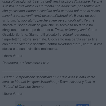
grida più irrazionali, il centravanti verr
à
ucciso all'imbrunire. Perch
é
il vostro centravanti è lo strumento che adoperate per sentirvi dei
che gestiscono vittorie e sconfitte dalla comoda poltrona di cesari
minori, il centravanti verr
à
ucciso all'imbrunire”
. E c’era un post
scriptum:
“E sopratutto perch
é
avete perso, coglioni!”
. Perché
ancora mi sogno qualche goal che un secolo fa ho fatto o ho
sbagliato, in un campo di periferia.
Triste, solitario y final
. Come
Osvaldo Soriano. Siamo tutti giocatori di
Fú
tbol
, personaggi
“imperfetti” di storie inventate. Giochiamo una partita senza fine
con eterne vittorie e sconfitte, contro avversari eterni, contro la vita
stessa e la sua invincibile malinconia.
Libero Venturi
Pontedera, 19 Novembre 2017
_________________________
Citazioni e ispirazioni: “Il centravanti è stato assassinato verso
sera” di
Manuel Vazques Montalban
, “
Triste, solitario y final
” e
“Fútbol” di Osvaldo Soriano.
Libero Venturi