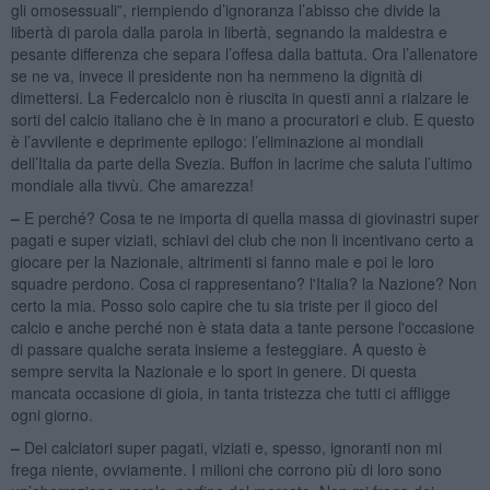
gli omosessuali”, riempiendo d’ignoranza l’abisso che divide la
libertà di parola dalla parola in libertà, segnando la maldestra e
pesante differenza che separa l’offesa dalla battuta. Ora l’allenatore
se ne va, invece il presidente non ha nemmeno la dignità di
dimettersi. La Federcalcio non è riuscita in questi anni a rialzare le
sorti del calcio italiano che è in mano a procuratori e club. E questo
è l’avvilente e deprimente epilogo: l’eliminazione ai mondiali
dell’Italia da parte della Svezia. Buffon in lacrime che saluta l’ultimo
mondiale alla tivvù. Che amarezza!
–
E perché? Cosa te ne importa di quella massa di giovinastri super
pagati e super viziati, schiavi dei club che non li incentivano certo a
giocare per la Nazionale, altrimenti si fanno male e poi le loro
squadre perdono. Cosa ci rappresentano? l'Italia? la Nazione? Non
certo la mia. Posso solo capire che tu sia triste per il gioco del
calcio e anche perché non è stata data a tante persone l'occasione
di passare qualche serata insieme a festeggiare. A questo è
sempre servita la Nazionale e lo sport in genere. Di questa
mancata occasione di gioia, in tanta tristezza che tutti ci affligge
ogni giorno.
–
Dei calciatori super pagati, viziati e, spesso, ignoranti non mi
frega niente, ovviamente. I milioni che corrono più di loro sono