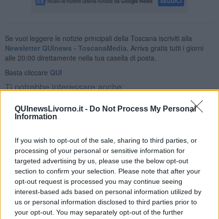
Se vuoi leggere le notizie principali della Toscana iscriviti alla
Newsletter QUInews - ToscanaMedia.
Arriva gratis tutti i giorni
alle 20:00 direttamente nella tua casella di posta.
Basta cliccare
QUI
Ti potrebbe interessare anche:
Articoli dal Blog “Pensieri della domenica” di Libero Venturi
QUInewsLivorno.it -
Do Not Process My Personal
Information
​Agorà reloaded
Ultimo
​L’urlo e gli inglesi
If you wish to opt-out of the sale, sharing to third parties, or
Carrà
processing of your personal or sensitive information for
Può darsi
targeted advertising by us, please use the below opt-out
Europei
section to confirm your selection. Please note that after your
Acciaio
opt-out request is processed you may continue seeing
Il Presidente
interest-based ads based on personal information utilized by
​Il Giro
us or personal information disclosed to third parties prior to
Insopportabile
your opt-out. You may separately opt-out of the further
​Mentre