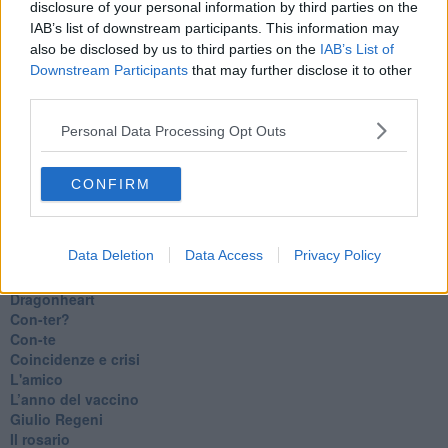
disclosure of your personal information by third parties on the
Luana
IAB’s list of downstream participants. This information may
​Ci vuole Fedez
also be disclosed by us to third parties on the
IAB’s List of
​Cronaca di un vaccino annunciato
Downstream Participants
that may further disclose it to other
​Liberazione
third parties.
Esternazioni
Vaxzevria
Personal Data Processing Opt Outs
Nazionali
​Ricorrenze e celebrazioni
Marte
CONFIRM
​Crapa pelada
​I soliti noti
Arie
Data Deletion
Data Access
Privacy Policy
​Vaccine Easing
No profit
Dragonheart
Con-ter?
​Con-te
Coincidenze e crisi
L'amico
​L’anno del vaccino
Giulio Regeni
​Il rosario