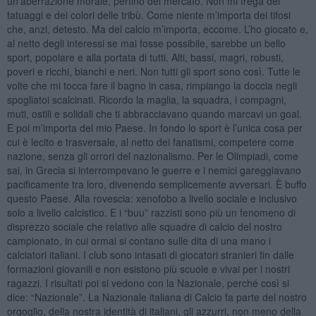
un’aberrazione morale, perfino del mercato. Non mi frega dei
tatuaggi e dei colori delle tribù. Come niente m’importa dei tifosi
che, anzi, detesto. Ma del calcio m’importa, eccome. L’ho giocato e,
al netto degli interessi se mai fosse possibile, sarebbe un bello
sport, popolare e alla portata di tutti. Alti, bassi, magri, robusti,
poveri e ricchi, bianchi e neri. Non tutti gli sport sono così. Tutte le
volte che mi tocca fare il bagno in casa, rimpiango la doccia negli
spogliatoi scalcinati. Ricordo la maglia, la squadra, i compagni,
muti, ostili e solidali che ti abbracciavano quando marcavi un goal.
E poi m’importa del mio Paese. In fondo lo sport è l’unica cosa per
cui è lecito e trasversale, al netto dei fanatismi, competere come
nazione, senza gli orrori del nazionalismo. Per le Olimpiadi, come
sai, in Grecia si interrompevano le guerre e i nemici gareggiavano
pacificamente tra loro, divenendo semplicemente avversari. È buffo
questo Paese. Alla rovescia: xenofobo a livello sociale e inclusivo
solo a livello calcistico. E i “buu” razzisti sono più un fenomeno di
disprezzo sociale che relativo alle squadre di calcio del nostro
campionato, in cui ormai si contano sulle dita di una mano i
calciatori italiani. I club sono intasati di giocatori stranieri fin dalle
formazioni giovanili e non esistono più scuole e vivai per i nostri
ragazzi. I risultati poi si vedono con la Nazionale, perché così si
dice: “Nazionale”. La Nazionale italiana di Calcio fa parte del nostro
orgoglio, della nostra identità di italiani, gli azzurri, non meno della