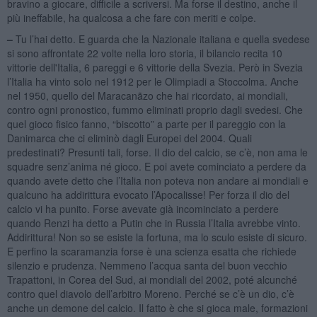
bravino a giocare, difficile a scriversi. Ma forse il destino, anche il
più ineffabile, ha qualcosa a che fare con meriti e colpe.
–
Tu l’hai detto. E guarda che la Nazionale italiana e quella svedese
si sono affrontate 22 volte nella loro storia, il bilancio recita 10
vittorie dell'Italia, 6 pareggi e 6 vittorie della Svezia. Però in Svezia
l’Italia ha vinto solo nel 1912 per le Olimpiadi a Stoccolma. Anche
nel 1950, quello del Maracanãzo che hai ricordato, ai mondiali,
contro ogni pronostico, fummo eliminati proprio dagli svedesi. Che
quel gioco fisico fanno, “biscotto” a parte per il pareggio con la
Danimarca che ci eliminò dagli Europei del 2004. Quali
predestinati? Presunti tali, forse. Il dio del calcio, se c’è, non ama le
squadre senz’anima né gioco. E poi avete cominciato a perdere da
quando avete detto che l’Italia non poteva non andare ai mondiali e
qualcuno ha addirittura evocato l’Apocalisse! Per forza il dio del
calcio vi ha punito. Forse avevate già incominciato a perdere
quando Renzi ha detto a Putin che in Russia l’Italia avrebbe vinto.
Addirittura! Non so se esiste la fortuna, ma lo sculo esiste di sicuro.
E perfino la scaramanzia forse è una scienza esatta che richiede
silenzio e prudenza. Nemmeno l’acqua santa del buon vecchio
Trapattoni, in Corea del Sud, ai mondiali del 2002, poté alcunché
contro quel diavolo dell’arbitro Moreno. Perché se c’è un dio, c’è
anche un demone del calcio. Il fatto è che si gioca male, formazioni