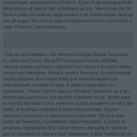
improvvisate, arrangiate fino all’ultimo. E poi c’è da vergognarsi dei
fischi all’inno di Svezia! Non si fischiano gli inni. Meno male che De
Rossi è salito sul pullman degli svedesi e ha chiesto scusa, facendo
loro gli auguri. Ora non vi resta che elaborare il lutto e tanti saluti a
casa. Pazienza, sopravviveremo.
–
Ma sei un antitaliano, che nemmeno Giorgio Bocca! Sarai mica
te, come dice Renzi, che gufi? Comunque il calcio dell’Italia
esprime questo, purtroppo: giocatori fuori forma e di scarso valore,
come il suo allenatore, Ventura, ovvero Sventura. Un commissario
tecnico anziano, di modesto livello e di nessuna esperienza
internazionale. Inadatto al ruolo. E almeno fosse stato un
motivatore... Invece mani in tasca a sfondare i pantaloni, su e giù
davanti alla panchina a fare smorfie e sbuffare fra sé. Anche dopo
la rinuncia dell’abile Conte, avremmo potuto prenderne un altro dei
nostri, di quelli più collaudati a livello internazionale. Oppure
potevamo andare su un giovane con nuove idee. Ma lui è stato
scelto da Tavecchio, il presidente della Federcalcio. L’ometto di
provincia, espressione di un calcio minore, che parla di “banane”
per un calciatore di colore e dice “ebreaccio” e dice “lontano da me