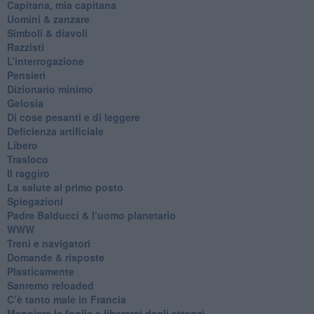
​Capitana, mia capitana
Uomini & zanzare
​Simboli & diavoli
Razzisti
​L’interrogazione
Pensieri
​Dizionario minimo
Gelosia
Di cose pesanti e di leggere
​Deficienza artificiale
Libero
Trasloco
Il raggiro
​La salute al primo posto
Spiegazioni
Padre Balducci & l’uomo planetario
WWW
​Treni e navigatori
​Domande & risposte
​Plasticamente
Sanremo reloaded
C’è tanto male in Francia
​Mangiare la foglia e liberarsi dagli stronzi