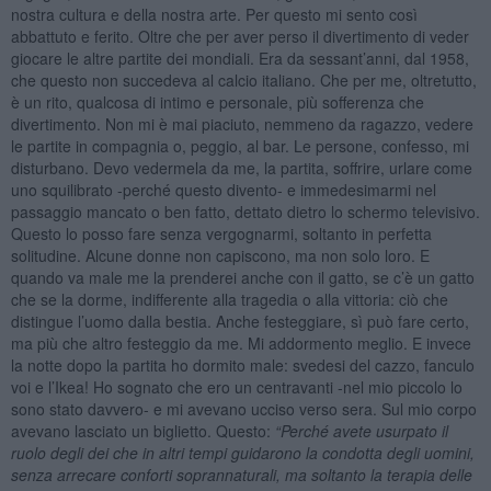
nostra cultura e della nostra arte. Per questo mi sento così
abbattuto e ferito. Oltre che per aver perso il divertimento di veder
giocare le altre partite dei mondiali. Era da sessant’anni, dal 1958,
che questo non succedeva al calcio italiano. Che per me, oltretutto,
è un rito, qualcosa di intimo e personale, più sofferenza che
divertimento. Non mi è mai piaciuto, nemmeno da ragazzo, vedere
le partite in compagnia o, peggio, al bar. Le persone, confesso, mi
disturbano. Devo vedermela da me, la partita, soffrire, urlare come
uno squilibrato -perché questo divento- e immedesimarmi nel
passaggio mancato o ben fatto, dettato dietro lo schermo televisivo.
Questo lo posso fare senza vergognarmi, soltanto in perfetta
solitudine. Alcune donne non capiscono, ma non solo loro. E
quando va male me la prenderei anche con il gatto, se c’è un gatto
che se la dorme, indifferente alla tragedia o alla vittoria: ciò che
distingue l’uomo dalla bestia. Anche festeggiare, sì può fare certo,
ma più che altro festeggio da me. Mi addormento meglio. E invece
la notte dopo la partita ho dormito male: svedesi del cazzo, fanculo
voi e l’Ikea! Ho sognato che ero un centravanti -nel mio piccolo lo
sono stato davvero- e mi avevano ucciso verso sera. Sul mio corpo
avevano lasciato un biglietto. Questo:
“Perch
é
avete usurpato il
ruolo degli dei che in altri tempi guidarono la condotta degli uomini,
senza arrecare conforti soprannaturali, ma soltanto la terapia delle