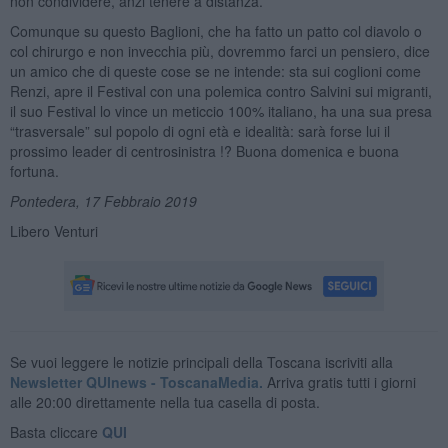
non condividere, anzi tenere a distanza.
Comunque su questo Baglioni, che ha fatto un patto col diavolo o
col chirurgo e non invecchia più, dovremmo farci un pensiero, dice
un amico che di queste cose se ne intende: sta sui coglioni come
Renzi, apre il Festival con una polemica contro Salvini sui migranti,
il suo Festival lo vince un meticcio 100% italiano, ha una sua presa
“trasversale” sul popolo di ogni età e idealità: sarà forse lui il
prossimo leader di centrosinistra !? Buona domenica e buona
fortuna.
Pontedera, 17 Febbraio 2019
Libero Venturi
Se vuoi leggere le notizie principali della Toscana iscriviti alla
Newsletter QUInews - ToscanaMedia.
Arriva gratis tutti i giorni
alle 20:00 direttamente nella tua casella di posta.
Basta cliccare
QUI