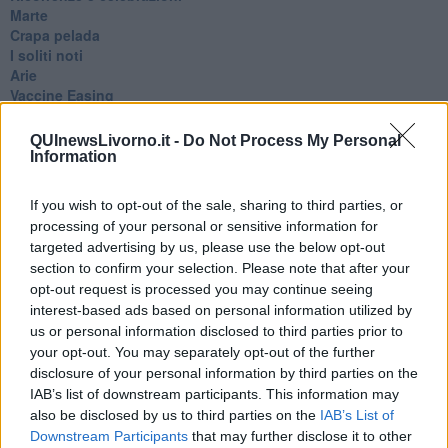
Marte
​Crapa pelada
​I soliti noti
Arie
​Vaccine Easing
No profit
Dragonheart
QUInewsLivorno.it -
Do Not Process My Personal
Con-ter?
Information
​Con-te
Coincidenze e crisi
If you wish to opt-out of the sale, sharing to third parties, or
L'amico
processing of your personal or sensitive information for
​L’anno del vaccino
targeted advertising by us, please use the below opt-out
Giulio Regeni
section to confirm your selection. Please note that after your
​Il rosario
opt-out request is processed you may continue seeing
Paolo Rossi
interest-based ads based on personal information utilized by
Maradona
us or personal information disclosed to third parties prior to
Cronaca
your opt-out. You may separately opt-out of the further
​Ancora Covid
​Biden!
disclosure of your personal information by third parties on the
In memoria
IAB’s list of downstream participants. This information may
​Ancora Francesco
also be disclosed by us to third parties on the
IAB’s List of
Rieccoci
Downstream Participants
that may further disclose it to other