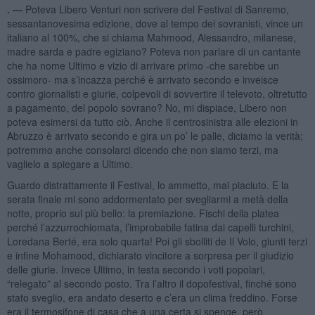
. —
Poteva Libero Venturi non scrivere del Festival di Sanremo,
sessantanovesima edizione, dove al tempo dei sovranisti, vince un
italiano al 100%, che si chiama Mahmood, Alessandro, milanese,
madre sarda e padre egiziano? Poteva non parlare di un cantante
che ha nome Ultimo e vizio di arrivare primo -che sarebbe un
ossimoro- ma s’incazza perché è arrivato secondo e inveisce
contro giornalisti e giurie, colpevoli di sovvertire il televoto, oltretutto
a pagamento, del popolo sovrano? No, mi dispiace, Libero non
poteva esimersi da tutto ciò. Anche il centrosinistra alle elezioni in
Abruzzo è arrivato secondo e gira un po’ le palle, diciamo la verità;
potremmo anche consolarci dicendo che non siamo terzi, ma
vaglielo a spiegare a Ultimo.
Guardo distrattamente il Festival, lo ammetto, mai piaciuto. E la
serata finale mi sono addormentato per svegliarmi a metà della
notte, proprio sul più bello: la premiazione. Fischi della platea
perché l’azzurrochiomata, l’improbabile fatina dai capelli turchini,
Loredana Berté, era solo quarta! Poi gli sbolliti de Il Volo, giunti terzi
e infine Mohamood, dichiarato vincitore a sorpresa per il giudizio
delle giurie. Invece Ultimo, in testa secondo i voti popolari,
“relegato” al secondo posto. Tra l’altro il dopofestival, finché sono
stato sveglio, era andato deserto e c’era un clima freddino. Forse
era il termosifone di casa che a una certa si spenge, però