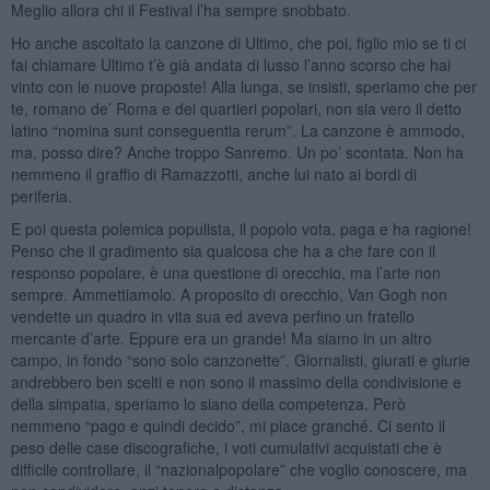
Meglio allora chi il Festival l’ha sempre snobbato.
Ho anche ascoltato la canzone di Ultimo, che poi, figlio mio se ti ci
fai chiamare Ultimo t’è già andata di lusso l’anno scorso che hai
vinto con le nuove proposte! Alla lunga, se insisti, speriamo che per
te, romano de’ Roma e dei quartieri popolari, non sia vero il detto
latino “nomina sunt conseguentia rerum”. La canzone è ammodo,
ma, posso dire? Anche troppo Sanremo. Un po’ scontata. Non ha
nemmeno il graffio di Ramazzotti, anche lui nato ai bordi di
periferia.
E poi questa polemica populista, il popolo vota, paga e ha ragione!
Penso che il gradimento sia qualcosa che ha a che fare con il
responso popolare, è una questione di orecchio, ma l’arte non
sempre. Ammettiamolo. A proposito di orecchio, Van Gogh non
vendette un quadro in vita sua ed aveva perfino un fratello
mercante d’arte. Eppure era un grande! Ma siamo in un altro
campo, in fondo “sono solo canzonette”. Giornalisti, giurati e giurie
andrebbero ben scelti e non sono il massimo della condivisione e
della simpatia, speriamo lo siano della competenza. Però
nemmeno “pago e quindi decido”, mi piace granché. Ci sento il
peso delle case discografiche, i voti cumulativi acquistati che è
difficile controllare, il “nazionalpopolare” che voglio conoscere, ma