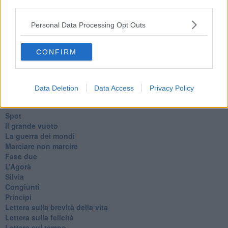
Tenet
third parties.
Francesco
Suarez
Personal Data Processing Opt Outs
​Il responso
Willy
CONFIRM
Non lo so
Destino
Valdera
Commissari
Data Deletion
Data Access
Privacy Policy
L'orso
Grullaia
Spot
​Il grande vuoto
​La guerra dei mondi
Marciare non marcire
Fase due
L’Agorà
Silvia
Congiunti
Principi
​Lettera sulla brevità della vita
​Lettera sulla felicità
​Lettera sul tempo