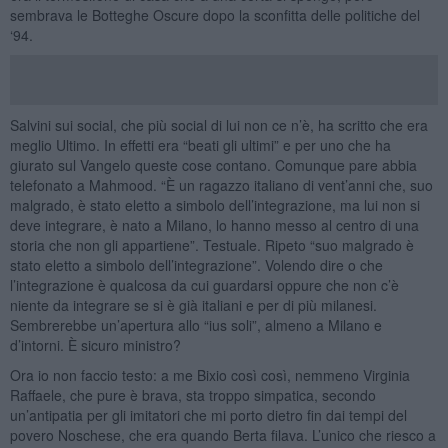
sembrava le Botteghe Oscure dopo la sconfitta delle politiche del
‘94.
Salvini sui social, che più social di lui non ce n’è, ha scritto che era
meglio Ultimo. In effetti era “beati gli ultimi” e per uno che ha
giurato sul Vangelo queste cose contano. Comunque pare abbia
telefonato a Mahmood. “È un ragazzo italiano di vent’anni che, suo
malgrado, è stato eletto a simbolo dell’integrazione, ma lui non si
deve integrare, è nato a Milano, lo hanno messo al centro di una
storia che non gli appartiene”. Testuale. Ripeto “suo malgrado è
stato eletto a simbolo dell’integrazione”. Volendo dire o che
l’integrazione è qualcosa da cui guardarsi oppure che non c’è
niente da integrare se si è già italiani e per di più milanesi.
Sembrerebbe un’apertura allo “ius soli”, almeno a Milano e
d’intorni. È sicuro ministro?
Ora io non faccio testo: a me Bixio così così, nemmeno Virginia
Raffaele, che pure è brava, sta troppo simpatica, secondo
un’antipatia per gli imitatori che mi porto dietro fin dai tempi del
povero Noschese, che era quando Berta filava. L’unico che riesco a