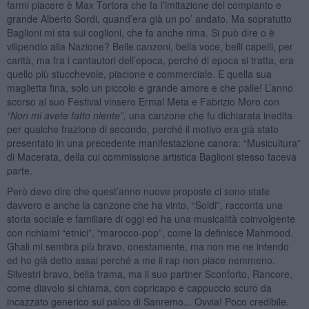
farmi piacere è Max Tortora che fa l’imitazione del compianto e
grande Alberto Sordi, quand’era già un po’ andato. Ma sopratutto
Baglioni mi sta sui coglioni, che fa anche rima. Si può dire o è
vilipendio alla Nazione? Belle canzoni, bella voce, belli capelli, per
carità, ma fra i cantautori dell’epoca, perché di epoca si tratta, era
quello più stucchevole, piacione e commerciale. E quella sua
maglietta fina, solo un piccolo e grande amore e che palle! L’anno
scorso al suo Festival vinsero Ermal Meta e Fabrizio Moro con
“Non mi avete fatto niente”,
una canzone che fu dichiarata inedita
per qualche frazione di secondo, perché il motivo era già stato
presentato in una precedente manifestazione canora: “Musicultura”
di Macerata, della cui commissione artistica Baglioni stesso faceva
parte.
Però devo dire che quest’anno nuove proposte ci sono state
davvero e anche la canzone che ha vinto, “Soldi”, racconta una
storia sociale e familiare di oggi ed ha una musicalità coinvolgente
con richiami “etnici”, “marocco-pop”, come la definisce Mahmood.
Ghali mi sembra più bravo, onestamente, ma non me ne intendo
ed ho già detto assai perché a me il rap non piace nemmeno.
Silvestri bravo, bella trama, ma il suo partner Sconforto, Rancore,
come diavolo si chiama, con copricapo e cappuccio scuro da
incazzato generico sul palco di Sanremo... Ovvia! Poco credibile.