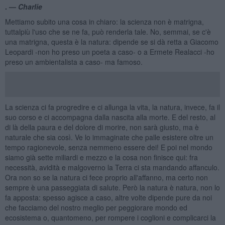
. —
Charlie
Mettiamo subito una cosa in chiaro: la scienza non è matrigna,
tuttalpiù l'uso che se ne fa, può renderla tale. No, semmai, se c'è
una matrigna, questa è la natura: dipende se si dà retta a Giacomo
Leopardi -non ho preso un poeta a caso- o a Ermete Realacci -ho
preso un ambientalista a caso- ma famoso.
La scienza ci fa progredire e ci allunga la vita, la natura, invece, fa il
suo corso e ci accompagna dalla nascita alla morte. E del resto, al
di là della paura e del dolore di morire, non sarà giusto, ma è
naturale che sia così. Ve lo immaginate che palle esistere oltre un
tempo ragionevole, senza nemmeno essere dei! E poi nel mondo
siamo già sette miliardi e mezzo e la cosa non finisce qui: fra
necessità, avidità e malgoverno la Terra ci sta mandando affanculo.
Ora non so se la natura ci fece proprio all'affanno, ma certo non
sempre è una passeggiata di salute. Però la natura è natura, non lo
fa apposta: spesso agisce a caso, altre volte dipende pure da noi
che facciamo del nostro meglio per peggiorare mondo ed
ecosistema o, quantomeno, per rompere i coglioni e complicarci la