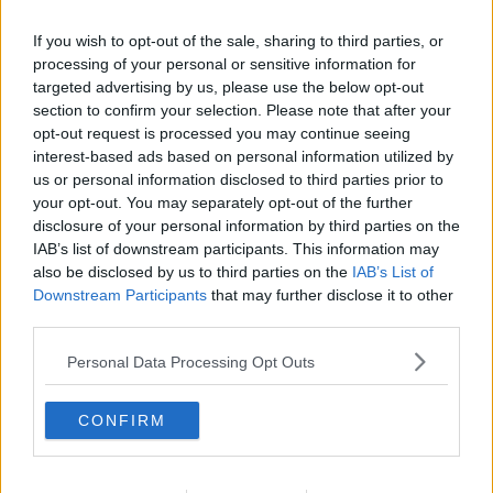
​Cronaca di un vaccino annunciato
​Liberazione
If you wish to opt-out of the sale, sharing to third parties, or
Esternazioni
processing of your personal or sensitive information for
Vaxzevria
targeted advertising by us, please use the below opt-out
Nazionali
section to confirm your selection. Please note that after your
​Ricorrenze e celebrazioni
opt-out request is processed you may continue seeing
Marte
interest-based ads based on personal information utilized by
​Crapa pelada
us or personal information disclosed to third parties prior to
​I soliti noti
your opt-out. You may separately opt-out of the further
Arie
​Vaccine Easing
disclosure of your personal information by third parties on the
No profit
IAB’s list of downstream participants. This information may
Dragonheart
also be disclosed by us to third parties on the
IAB’s List of
Con-ter?
Downstream Participants
that may further disclose it to other
​Con-te
third parties.
Coincidenze e crisi
L'amico
Personal Data Processing Opt Outs
​L’anno del vaccino
Giulio Regeni
CONFIRM
​Il rosario
Paolo Rossi
Maradona
Cronaca