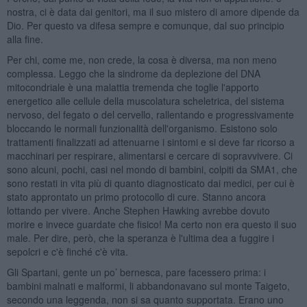
nostra, ci è data dai genitori, ma il suo mistero di amore dipende da
Dio. Per questo va difesa sempre e comunque, dal suo principio
alla fine.
Per chi, come me, non crede, la cosa è diversa, ma non meno
complessa. Leggo che la sindrome da deplezione del DNA
mitocondriale è una malattia tremenda che toglie l'apporto
energetico alle cellule della muscolatura scheletrica, del sistema
nervoso, del fegato o del cervello, rallentando e progressivamente
bloccando le normali funzionalità dell'organismo. Esistono solo
trattamenti finalizzati ad attenuarne i sintomi e si deve far ricorso a
macchinari per respirare, alimentarsi e cercare di sopravvivere. Ci
sono alcuni, pochi, casi nel mondo di bambini, colpiti da SMA1, che
sono restati in vita più di quanto diagnosticato dai medici, per cui è
stato approntato un primo protocollo di cure. Stanno ancora
lottando per vivere. Anche Stephen Hawking avrebbe dovuto
morire e invece guardate che fisico! Ma certo non era questo il suo
male. Per dire, però, che la speranza è l'ultima dea a fuggire i
sepolcri e c'è finché c'è vita.
Gli Spartani, gente un po’ bernesca, pare facessero prima: i
bambini malnati e malformi, li abbandonavano sul monte Taigeto,
secondo una leggenda, non si sa quanto supportata. Erano uno