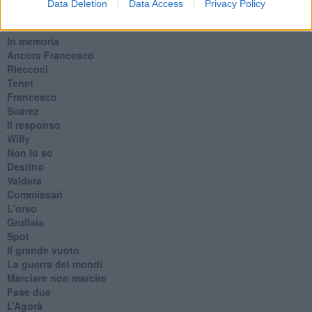
Data Deletion
Data Access
Privacy Policy
​Ancora Covid
​Biden!
In memoria
​Ancora Francesco
Rieccoci
Tenet
Francesco
Suarez
​Il responso
Willy
Non lo so
Destino
Valdera
Commissari
L'orso
Grullaia
Spot
​Il grande vuoto
​La guerra dei mondi
Marciare non marcire
Fase due
L’Agorà