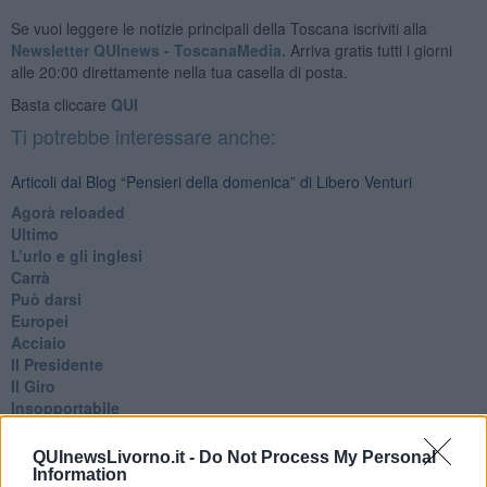
Se vuoi leggere le notizie principali della Toscana iscriviti alla
Newsletter QUInews - ToscanaMedia.
Arriva gratis tutti i giorni
alle 20:00 direttamente nella tua casella di posta.
Basta cliccare
QUI
Ti potrebbe interessare anche:
Articoli dal Blog “Pensieri della domenica” di Libero Venturi
​Agorà reloaded
Ultimo
​L’urlo e gli inglesi
Carrà
Può darsi
Europei
Acciaio
Il Presidente
​Il Giro
Insopportabile
​Mentre
Luana
QUInewsLivorno.it -
Do Not Process My Personal
​Ci vuole Fedez
Information