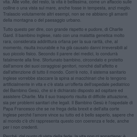
vita. Alle volte, del resto, la vita è bellissima, come un affaccio sulle
colline o una vista sul mare, anche fosse in tempesta, anzi meglio.
Tralascio volutamente altri esempi, non se ne abbiano gli amanti
della montagna o del paesaggio urbano.
Tutto questo per dire, con grande rispetto e pudore, di Charlie
Gard. Il bambino inglese, nato con una malattia genetica molto
rara, considerata addirittura orfana per la sua rarità, che, al
momento, risulta incurabile e ha già causato danni irreversibili al
suo piccolo fisico. Secondo il parere dei medici, lo condurrà
fatalmente alla fine. Sfortunato bambino, circondato e protetto
dall'amore dei suoi coraggiosi genitori, nonché dall'affetto e
dall'attenzione di tutto il mondo. Com'è noto, il sistema sanitario
inglese vorrebbe staccare la spina ai macchinari che lo tengono
artificialmente in vita e c'è stata un'offerta dell'ospedale pediatrico
del Bambino Gesù, che si è dichiarato disposto ad ospitare ed
assistere Charlie. Ma il suo trasporto risulta di difficile attuazione,
sia per problemi sanitari che legali. Il Bambino Gesù è l'ospedale di
Papa Francesco che se ne frega della brexit e dell'alta corte
inglese perché l'amore vince su tutto ed è bello saperlo, sapere che
al mondo c'è chi rappresenta questo con coerenza e fede, anche
per i non credenti.
Perché, dal punto di vista della fede, la vita non ci appartiene: è