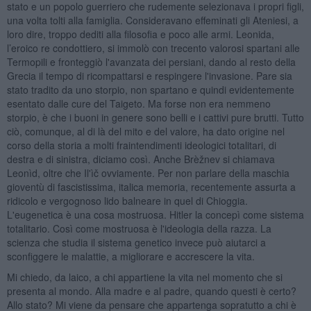
stato e un popolo guerriero che rudemente selezionava i propri figli,
una volta tolti alla famiglia. Consideravano effeminati gli Ateniesi, a
loro dire, troppo dediti alla filosofia e poco alle armi. Leonida,
l’eroico re condottiero, si immolò con trecento valorosi spartani alle
Termopili e fronteggiò l'avanzata dei persiani, dando al resto della
Grecia il tempo di ricompattarsi e respingere l'invasione. Pare sia
stato tradito da uno storpio, non spartano e quindi evidentemente
esentato dalle cure del Taigeto. Ma forse non era nemmeno
storpio, è che i buoni in genere sono belli e i cattivi pure brutti. Tutto
ciò, comunque, al di là del mito e del valore, ha dato origine nel
corso della storia a molti fraintendimenti ideologici totalitari, di
destra e di sinistra, diciamo così. Anche Brèžnev si chiamava
Leonìd, oltre che Il'ìč ovviamente. Per non parlare della maschia
gioventù di fascistissima, italica memoria, recentemente assurta a
ridicolo e vergognoso lido balneare in quel di Chioggia.
L'eugenetica è una cosa mostruosa. Hitler la concepì come sistema
totalitario. Così come mostruosa è l'ideologia della razza. La
scienza che studia il sistema genetico invece può aiutarci a
sconfiggere le malattie, a migliorare e accrescere la vita.
Mi chiedo, da laico, a chi appartiene la vita nel momento che si
presenta al mondo. Alla madre e al padre, quando questi è certo?
Allo stato? Mi viene da pensare che appartenga sopratutto a chi è