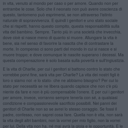
in vita, venuto al mondo per caso o per amore. Quando non per
entrambe le cose. Solo che il neonato non può avere coscienza di
questo, tantomeno può esprimersi, se non attraverso l'istinto
naturale di sopravvivenza. E quindi i genitori e uno stato sociale
che si rispetti, hanno questo compito, questa responsabilità sulla
vita del bambino. Sempre. Tanto più in una società che invecchia,
dove cioè si nasce meno di quanto si muore. Allungare la vita è
bene, sia nel senso di favorire la nascita che di contrastare la
morte. In compenso ci sono parti del mondo in cui si nasce e si
muore troppo; e dove comunque le nascite superano i decessi. Ma
questa compensazione è solo basata sulla povertà e sull'ingiustizia.
E la vita di Charlie, per cui i genitori si battono contro lo stato che
vorrebbe porvi fine, sarà vita per Charlie? La vita dei nostri figli è
loro o siamo noi -e lo stato- che ne abbiamo bisogno? Per cui lo
stato per necessità se ne libera quando capisce che non c'è più
niente da fare e non è più compensabile l'onere. E per cui i genitori
per amore, invece, vorranno sempre tenerla con sé, a qualsiasi
condizione e compassionevole sacrificio possibili. Nei panni dei
genitori di Charlie non so se avrei lo stesso coraggio. Se fossi il
padre, confesso, non saprei cosa fare. Quella non è vita, non sarà
la vita degli altri bambini, non la vorrei per mio figlio, non la vorrei
per lui. Della vita non ha, né mai avrà la gioia e le opportunità. E le