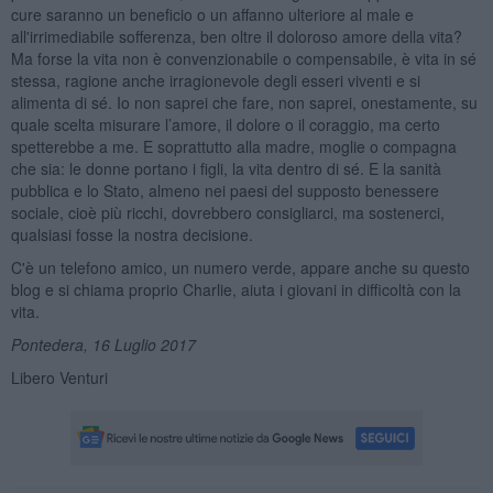
cure saranno un beneficio o un affanno ulteriore al male e
all'irrimediabile sofferenza, ben oltre il doloroso amore della vita?
Ma forse la vita non è convenzionabile o compensabile, è vita in sé
stessa, ragione anche irragionevole degli esseri viventi e si
alimenta di sé. Io non saprei che fare, non saprei, onestamente, su
quale scelta misurare l’amore, il dolore o il coraggio, ma certo
spetterebbe a me. E soprattutto alla madre, moglie o compagna
che sia: le donne portano i figli, la vita dentro di sé. E la sanità
pubblica e lo Stato, almeno nei paesi del supposto benessere
sociale, cioè più ricchi, dovrebbero consigliarci, ma sostenerci,
qualsiasi fosse la nostra decisione.
C'è un telefono amico, un numero verde, appare anche su questo
blog e si chiama proprio Charlie, aiuta i giovani in difficoltà con la
vita.
Pontedera, 16 Luglio 2017
Libero Venturi