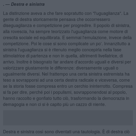
. —
Destra e sinistra
La distinzione aveva a che fare sopratutto con "l'uguaglianza". La
gente di destra storicamente pensava che occorressero
diseguaglianza e competizione per progredire. Il popolo di sinistra,
alla rovescia, ha sempre teorizzato l'uguaglianza come motore di
crescita sociale ed equilibrata. E semmai l'emulazione, invece della
competizione. Poi le cose si sono complicate un po'. Innanzitutto a
sinistra l'uguaglianza si è ritenuto meglio concepirla nella fase
stimolatrice di partenza e non in quella, altrimenti livellatrice, di
arrivo. Inoltre è bisognato far andare d'accordo uguali e diversi per
valorizzare giustamente le differenze: diversamente uguali o
ugualmente diversi. Nel frattempo una certa sinistra estremista ha
teso a sovrapporsi ad una certa destra radicale e viceversa, come
se la storia fosse compresa entro un cerchio ininterrotto. Compresa
si fa per dire, perché poi i populismi, sovrapponendosi al popolo,
hanno raccolto e gonfiato tutto ciò, trasformando la democrazia in
demagogia e non ci si è capito più un cazzo di niente.
Destra e sinistra così sono diventati una tautologia. È di destra ciò