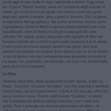
come oggi tornate molto in voga, sopratutto a destra. Oggi come
ieri. E poi la "libertà" perché, come ne "La fattoria degli animali" di
Orwell, gli uomini sono tutti uguali, ma ci sono uomini più uguali
degli altri, specie a sinistra, oltre a pisani e fiorentini. Ed è la libertà
la regolatrice dell'uguaglianza. Ma anche viceversa. Perché, come
l'uguaglianza, anche la libertà è spesso presa a pretesto per cose
inqualificabili: come la libertà di tutti gli inculapopoli alle varie
latitudini. Per capirsi, quella raffigurata nelle vignette di Altan del
famoso ombrello che ti ritrovi in quel posto: qualcuno ti ce lo pianta
e non ti puoi nemmeno agitare, faresti il suo gioco. Devi solo
sperare che almeno non si apra. Ecco diciamo che se sei di sinistra
-e non di destra- non devi necessariamente prenderlo nel posto di
cui sopra, ma, sopratutto, non dovresti, mai e poi mai, trovarti dalla
parte di chi tiene l'ombrello.
La Cina
"Quando viene Mao, tanta pastasciutta a tutti!"
diceva, al Bar La
Posta, "Cucciolo", un uomo "semplice", con due orecchie a sventola
come il nano, da cui il soprannome. Il buffo è che era alto, oltre che
secco come un uscio. Povero, allampanato "Cucciolo", si capiva
che la pastasciutta doveva essergli mancata e non credo solo
quella. Pure il secondo non doveva essere stato né ottimo, né
abbondante. E, forse, anche un po' di comprendonio difettava.