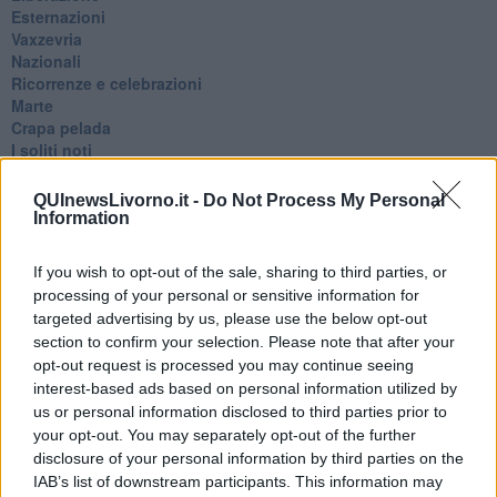
Esternazioni
Vaxzevria
Nazionali
​Ricorrenze e celebrazioni
Marte
​Crapa pelada
​I soliti noti
Arie
​Vaccine Easing
QUInewsLivorno.it -
Do Not Process My Personal
No profit
Information
Dragonheart
Con-ter?
If you wish to opt-out of the sale, sharing to third parties, or
​Con-te
processing of your personal or sensitive information for
Coincidenze e crisi
targeted advertising by us, please use the below opt-out
L'amico
section to confirm your selection. Please note that after your
​L’anno del vaccino
opt-out request is processed you may continue seeing
Giulio Regeni
interest-based ads based on personal information utilized by
​Il rosario
us or personal information disclosed to third parties prior to
Paolo Rossi
your opt-out. You may separately opt-out of the further
Maradona
Cronaca
disclosure of your personal information by third parties on the
​Ancora Covid
IAB’s list of downstream participants. This information may