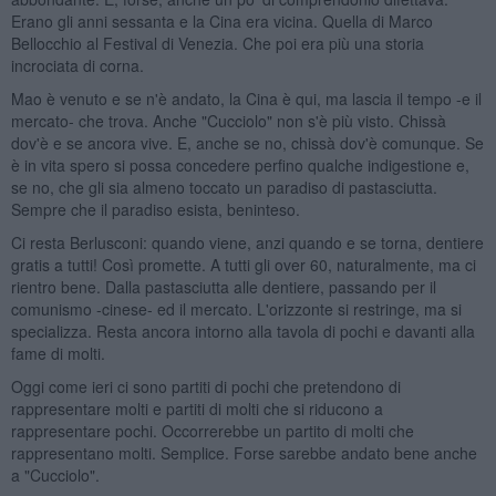
Erano gli anni sessanta e la Cina era vicina. Quella di Marco
Bellocchio al Festival di Venezia. Che poi era più una storia
incrociata di corna.
Mao è venuto e se n'è andato, la Cina è qui, ma lascia il tempo -e il
mercato- che trova. Anche "Cucciolo" non s'è più visto. Chissà
dov'è e se ancora vive. E, anche se no, chissà dov'è comunque. Se
è in vita spero si possa concedere perfino qualche indigestione e,
se no, che gli sia almeno toccato un paradiso di pastasciutta.
Sempre che il paradiso esista, beninteso.
Ci resta Berlusconi: quando viene, anzi quando e se torna, dentiere
gratis a tutti! Così promette. A tutti gli over 60, naturalmente, ma ci
rientro bene. Dalla pastasciutta alle dentiere, passando per il
comunismo -cinese- ed il mercato. L'orizzonte si restringe, ma si
specializza. Resta ancora intorno alla tavola di pochi e davanti alla
fame di molti.
Oggi come ieri ci sono partiti di pochi che pretendono di
rappresentare molti e partiti di molti che si riducono a
rappresentare pochi. Occorrerebbe un partito di molti che
rappresentano molti. Semplice. Forse sarebbe andato bene anche
a "Cucciolo".