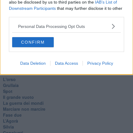
​Biden!
also be disclosed by us to third parties on the
IAB’s List of
In memoria
Downstream Participants
that may further disclose it to other
​Ancora Francesco
third parties.
Rieccoci
Tenet
Personal Data Processing Opt Outs
Francesco
Suarez
CONFIRM
​Il responso
Willy
Non lo so
Destino
Data Deletion
Data Access
Privacy Policy
Valdera
Commissari
L'orso
Grullaia
Spot
​Il grande vuoto
​La guerra dei mondi
Marciare non marcire
Fase due
L’Agorà
Silvia
Congiunti