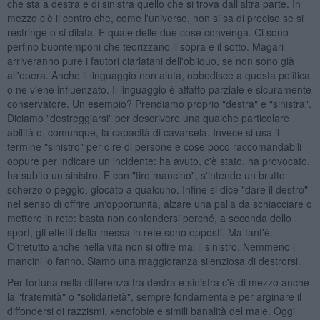
che sta a destra e di sinistra quello che si trova dall'altra parte. In
mezzo c'è il centro che, come l'universo, non si sa di preciso se si
restringe o si dilata. E quale delle due cose convenga. Ci sono
perfino buontemponi che teorizzano il sopra e il sotto. Magari
arriveranno pure i fautori ciarlatani dell'obliquo, se non sono già
all'opera. Anche il linguaggio non aiuta, obbedisce a questa politica
o ne viene influenzato. Il linguaggio è affatto parziale e sicuramente
conservatore. Un esempio? Prendiamo proprio "destra" e "sinistra".
Diciamo "destreggiarsi" per descrivere una qualche particolare
abilità o, comunque, la capacità di cavarsela. Invece si usa il
termine "sinistro" per dire di persone e cose poco raccomandabili
oppure per indicare un incidente: ha avuto, c'è stato, ha provocato,
ha subito un sinistro. E con "tiro mancino", s'intende un brutto
scherzo o peggio, giocato a qualcuno. Infine si dice "dare il destro"
nel senso di offrire un'opportunità, alzare una palla da schiacciare o
mettere in rete: basta non confondersi perché, a seconda dello
sport, gli effetti della messa in rete sono opposti. Ma tant'è.
Oltretutto anche nella vita non si offre mai il sinistro. Nemmeno i
mancini lo fanno. Siamo una maggioranza silenziosa di destrorsi.
Per fortuna nella differenza tra destra e sinistra c'è di mezzo anche
la "fraternità" o "solidarietà", sempre fondamentale per arginare il
diffondersi di razzismi, xenofobie e simili banalità del male. Oggi