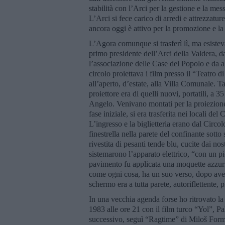
stabilità con l’Arci per la gestione e la mes
L’Arci si fece carico di arredi e attrezzat
ancora oggi è attivo per la promozione e la
L’Agora comunque si trasferì lì, ma esistev
primo presidente dell’Arci della Valdera, d
l’associazione delle Case del Popolo e da al
circolo proiettava i film presso il “Teatro 
all’aperto, d’estate, alla Villa Comunale. T
proiettore era di quelli nuovi, portatili, a 
Angelo. Venivano montati per la proiezione
fase iniziale, si era trasferita nei locali del
L’ingresso e la biglietteria erano dal Circ
finestrella nella parete del confinante sotto
rivestita di pesanti tende blu, cucite dai nos
sistemarono l’apparato elettrico, “con un p
pavimento fu applicata una moquette azzur
come ogni cosa, ha un suo verso, dopo aver i
schermo era a tutta parete, autoriflettente, 
In una vecchia agenda forse ho ritrovato la
1983 alle ore 21 con il film turco “Yol”, Pa
successivo, seguì “Ragtime” di Miloš Form