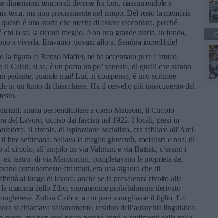
me dimensioni temporali diverse fra loro, riassumendole e
a mia testa, ma non precisamente nel tempo. Del resto la memoria
 questa è una storia che merita di essere raccontata, perché
 chi la sa, la ricordi meglio. Non una grande storia, in fondo,
C
ono a viverla. Eravamo giovani allora. Sembra incredibile!
 la figura di Renzo Maffei, ne ha accennato pure l’amico
il Celati, si sa, è un poeta un po’ vanesio, di quelli che stanno
 un pedante, quando mai! Lui, in compenso, è uno scrittore
de in un fumo di chiacchiere. Ha il cervello più innacquerito del
testo.
ltriani, strada perpendicolare a corso Matteotti, il Circolo
a del Lavoro, ucciso dai fascisti nel 1922. I locali, presi in
edera. Il circolo, di ispirazione socialista, era affiliato all’Arci.
 il fine settimana, ballava la meglio gioventù, socialista e non, di
al circolo, all’angolo tra via Valtriani e via Battisti, c’erano i
a -ex teatro- di via Marconcini, completavano le proprietà del
erano comunemente chiamati, era una signora che di
nità al luogo di lavoro, anche se in prevalenza rivolto alla
a la mamma dello Zibo, soprannome probabilmente derivato
ungherese, Zoltan Czibor, a cui pare somigliasse il figlio. Lo
ora si chiamava italianamente, residuo dell’autarchia linguistica,
o perso, ma non così perso perché istruì ai rudimenti della palla