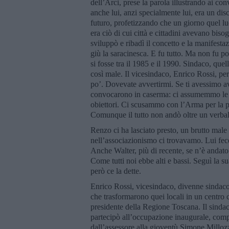
dell’Arci, prese la parola illustrando ai co
anche lui, anzi specialmente lui, era un dis
futuro, profetizzando che un giorno quel l
era ciò di cui città e cittadini avevano bis
sviluppò e ribadì il concetto e la manifest
giù la saracinesca. E fu tutto. Ma non fu 
si fosse tra il 1985 e il 1990. Sindaco, que
così male. Il vicesindaco, Enrico Rossi, per 
po’. Dovevate avvertirmi. Se ti avessimo avv
convocarono in caserma: ci assumemmo le no
obiettori. Ci scusammo con l’Arma per la pr
Comunque il tutto non andò oltre un verba
Renzo ci ha lasciato presto, un brutto male 
nell’associazionismo ci trovavamo. Lui fece 
Anche Walter, più di recente, se n’è andato
Come tutti noi ebbe alti e bassi. Seguì la sua
però ce la dette.
Enrico Rossi, vicesindaco, divenne sindaco e
che trasformarono quei locali in un centro cu
presidente della Regione Toscana. Il sindac
partecipò all’occupazione inaugurale, comp
dall’assessore alla gioventù Simone Milloz