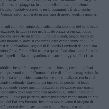
. Di mestiere piaggista, fu autore della famosa definizione
 Piaggio:
“metàlmeccanici e metà contadini”
. È stato anche
 Grande Zibo, ricoverato in una casa di riposo, qualche anno fa
 agli anni ‘80, spinto dai risultati della tombola, del ballo liscio
, realizzando la nuova sede nell’attuale piazza Guerrazzi, dopo
ello che era stato un tempo l’Orto del Rosati, tragico teatro dei
ra mondiale, dove si contarono oltre cento vittime civili. La
deresi da lombardiani, seguaci di Riccardo Lombardi della sinistra
ettino Craxi, Primo Ministro, ma questa è un’altra storia. La sede
ane, è quella bella, con giardino, che ancora oggi si affaccia su
pubblici che nel frattempo erano stati chiusi e, credo, inglobati
er un po’ vuoti e poi il Comune decise di adibirli a magazzino. In
e Arci da tempo chiedevamo invece che si realizzassero in città
iziativa culturale. Eravamo già intervenuti perché nei locali
età comunale e pure quelli inutilizzati, si attrezzasse uno spazio
ro espositivo dove tenemmo una mostra sugli antichi mestieri di
avero”. Salvo poi perderlo successivamente: venne infatti adibito
azione del Palazzo Pretorio. Insomma avvertivamo il bisogno di
 città, per cui rivendicavamo non solo iniziative, ma strutture