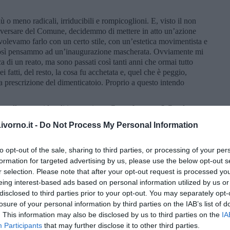
 o meno radicali, irriducibili e rompicoglioni. E, visto il non
rgiversare del Comune, decidemmo di mettere in atto un’azione
volevamo farlo con un certo stile, con un’estetica movimentista e
 Così pensammo ad un’inaugurazione mascherata. Ovviamente mi
a di un reato, ma sono passati così tanti anni che ormai tutto
i fatti, del resto, la cosa fu acchetata e, quel che è peggio,
la prescrizione del dimenticatoio. Proprio a questo intendo
sopralluogo nei locali in questione. Come facemmo? Con la
e, Walter, anche lui partecipe al gruppo di irriducibili di cui
vorno.it -
Do Not Process My Personal Information
 entrare di soppiatto. Quello che apparve ai nostri occhi fu un
saglie varie. Ancor più convinti della giustezza della nostra
le in cui versava tale spazio cittadino, ci mettemmo di buona lena
to opt-out of the sale, sharing to third parties, or processing of your per
rovammo, lì abbandonato, un tavolo claudicante e lo mettemmo al
formation for targeted advertising by us, please use the below opt-out s
lle sedie sgangherate che erano stipate alla rinfusa in una stanza
r selection. Please note that after your opt-out request is processed y
mo il globo di un portalampade giacente in terra e lo
eing interest-based ads based on personal information utilized by us or
ra magica. Quando si dice il genio e lo scazzo! Ecco, la sala
disclosed to third parties prior to your opt-out. You may separately opt-
dere la saracinesca. Saremmo rimasti chiusi fuori. Né
losure of your personal information by third parties on the IAB’s list of
 c’era ragione che noi l’avessimo, chi ce l’aveva data? D’altra
. This information may also be disclosed by us to third parties on the
IA
 vera e propria, forzando l’ingresso. Allora Walter, che era un
Participants
that may further disclose it to other third parties.