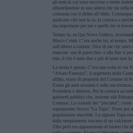
gli anni in cui sono successe e metto insie
affastellandole in una sintesi che sta nell
contrasta con il diritto all’oblio. Comunque
qualcuno che non la sa, la conosca e perché
ma importante per me e quelli che si trovar
Tempo fa, su Qui News Valdera, ricordando
Marco Celati. C’era anche lui, al tempo. Ma 
sull’albero a cantare. Dice di me che sarei
mancato -ma di parecchio- e alla fine si per
mio, il che è tutto dire e più di tanto non fa 
La storia è questa. C’era una volta in via Va
“Alvaro Fantozzi”, il segretario della Camer
affitto, erano di proprietà del Comune di Pont
Erano gli anni sessanta e sulla sua terrazza,
Pontedera e dintorni. Per la cronaca accanto 
gabinetti pubblici che, insieme alla Palestr
Comune. La custode dei “pisciatoi”, come 
soprannome faceva “La Topa”. Forse per affi
popolazione maschile. La signora Topa er
dallo storpiamento toscano di un calciatore 
Zibo però era appassionato di basket che all
palla a canestro. Faceva l’allenatore a temp