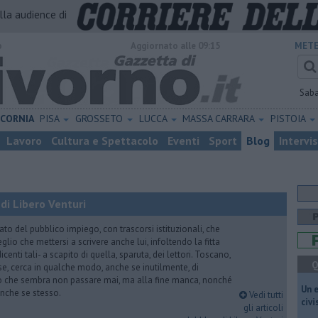
alla audience di
o
Aggiornato alle 09:15
METE
Sab
ICORNIA
PISA
GROSSETO
LUCCA
MASSA CARRARA
PISTOIA
Lavoro
Cultura e Spettacolo
Eventi
Sport
Blog
Intervi
di Libero Venturi
ato del pubblico impiego, con trascorsi istituzionali, che
lio che mettersi a scrivere anche lui, infoltendo la fitta
dicenti tali- a scapito di quella, sparuta, dei lettori. Toscano,
Q
e, cerca in qualche modo, anche se inutilmente, di
o che sembra non passare mai, ma alla fine manca, nonché
​Un 
, anche se stesso.
Vedi tutti
civ
gli articoli