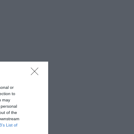
sonal or
ection to
ou may
 personal
out of the
 downstream
B’s List of