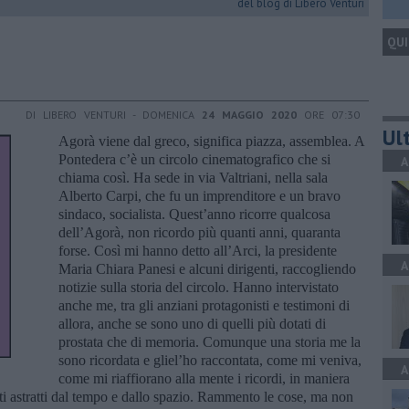
del blog di Libero Venturi
QUI
DI LIBERO VENTURI - DOMENICA
24 MAGGIO 2020
ORE 07:30
Ult
Agorà viene dal greco, significa piazza, assemblea. A
Pontedera c’è un circolo cinematografico che si
A
chiama così. Ha sede in via Valtriani, nella sala
Alberto Carpi, che fu un imprenditore e un bravo
sindaco, socialista. Quest’anno ricorre qualcosa
dell’Agorà, non ricordo più quanti anni, quaranta
forse. Così mi hanno detto all’Arci, la presidente
A
Maria Chiara Panesi e alcuni dirigenti, raccogliendo
notizie sulla storia del circolo. Hanno intervistato
anche me, tra gli anziani protagonisti e testimoni di
allora, anche se sono uno di quelli più dotati di
prostata che di memoria. Comunque una storia me la
sono ricordata e gliel’ho raccontata, come mi veniva,
A
come mi riaffiorano alla mente i ricordi, in maniera
ti astratti dal tempo e dallo spazio. Rammento le cose, ma non