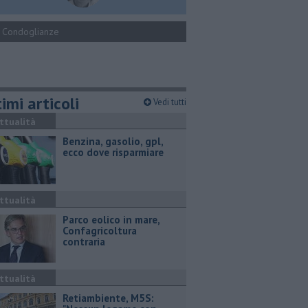
Condoglianze
imi articoli
Vedi tutti
ttualità
​Benzina, gasolio, gpl,
ecco dove risparmiare
ttualità
Parco eolico in mare,
Confagricoltura
contraria
ttualità
Retiambiente, M5S: