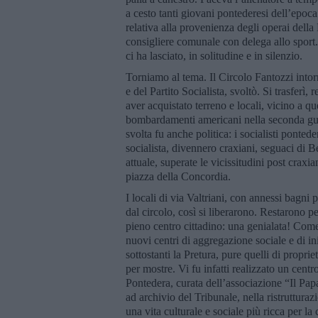
a cesto tanti giovani pontederesi dell’epoca
relativa alla provenienza degli operai della
consigliere comunale con delega allo sport.
ci ha lasciato, in solitudine e in silenzio.
Torniamo al tema. Il Circolo Fantozzi intorno
e del Partito Socialista, svoltò. Si trasferì
aver acquistato terreno e locali, vicino a qu
bombardamenti americani nella seconda guer
svolta fu anche politica: i socialisti ponte
socialista, divennero craxiani, seguaci di B
attuale, superate le vicissitudini post craxi
piazza della Concordia.
I locali di via Valtriani, con annessi bagni 
dal circolo, così si liberarono. Restarono p
pieno centro cittadino: una genialata! Com
nuovi centri di aggregazione sociale e di in
sottostanti la Pretura, pure quelli di propri
per mostre. Vi fu infatti realizzato un cent
Pontedera, curata dell’associazione “Il Pap
ad archivio del Tribunale, nella ristruttur
una vita culturale e sociale più ricca per la