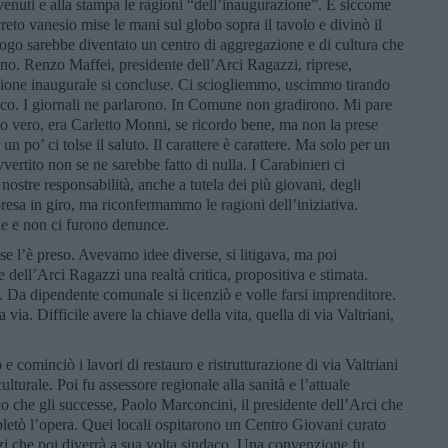
nvenuti e alla stampa le ragioni “dell’inaugurazione”. E siccome
creto vanesio mise le mani sul globo sopra il tavolo e divinò il
uogo sarebbe diventato un centro di aggregazione e di cultura che
ogno. Renzo Maffei, presidente dell’Arci Ragazzi, riprese,
azione inaugurale si concluse. Ci sciogliemmo, uscimmo tirando
poco. I giornali ne parlarono. In Comune non gradirono. Mi pare
llo vero, era Carletto Monni, se ricordo bene, ma non la prese
un po’ ci tolse il saluto. Il carattere è carattere. Ma solo per un
ertito non se ne sarebbe fatto di nulla. I Carabinieri ci
stre responsabilità, anche a tutela dei più giovani, degli
esa in giro, ma riconfermammo le ragioni dell’iniziativa.
le e non ci furono denunce.
se l’è preso. Avevamo idee diverse, si litigava, ma poi
dell’Arci Ragazzi una realtà critica, propositiva e stimata.
. Da dipendente comunale si licenziò e volle farsi imprenditore.
 via. Difficile avere la chiave della vita, quella di via Valtriani,
 cominciò i lavori di restauro e ristrutturazione di via Valtriani
lturale. Poi fu assessore regionale alla sanità e l’attuale
o che gli successe, Paolo Marconcini, il presidente dell’Arci che
letò l’opera. Quei locali ospitarono un Centro Giovani curato
zi che poi diverrà a sua volta sindaco. Una convenzione fu