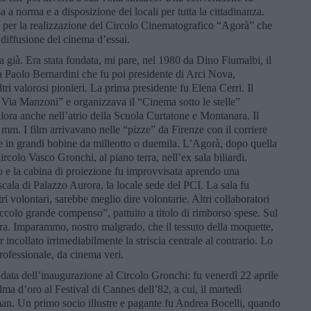
sa a norma e a disposizione dei locali per tutta la cittadinanza.
ure per la realizzazione del Circolo Cinematografico “Agorà” che
 diffusione del cinema d’essai.
a già. Era stata fondata, mi pare, nel 1980 da Dino Fiumalbi, il
a Paolo Bernardini che fu poi presidente di Arci Nova,
tri valorosi pionieri. La prima presidente fu Elena Cerri. Il
di Via Manzoni” e organizzava il “Cinema sotto le stelle”
alora anche nell’atrio della Scuola Curtatone e Montanara. Il
35 mm. I film arrivavano nelle “pizze” da Firenze con il corriere
 in grandi bobine da milleotto o duemila. L’Agorà, dopo quella
 Circolo Vasco Gronchi, al piano terra, nell’ex sala biliardi.
olo e la cabina di proiezione fu improvvisata aprendo una
 scala di Palazzo Aurora, la locale sede del PCI. La sala fu
tri volontari, sarebbe meglio dire volontarie. Altri collaboratori
iccolo grande compenso”, pattuito a titolo di rimborso spese. Sul
ra. Imparammo, nostro malgrado, che il tessuto della moquette,
ncollato irrimediabilmente la striscia centrale al contrario. Lo
professionale, da cinema veri.
 data dell’inaugurazione al Circolo Gronchi: fu venerdì 22 aprile
lma d’oro al Festival di Cannes dell’82, a cui, il martedì
an. Un primo socio illustre e pagante fu Andrea Bocelli, quando