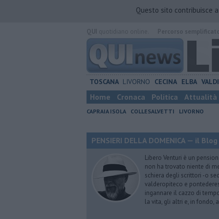
Questo sito contribuisce 
QUI
quotidiano online.
Percorso semplificat
TOSCANA
LIVORNO
CECINA
ELBA
VALD
Home
Cronaca
Politica
Attualità
CAPRAIA ISOLA
COLLESALVETTI
LIVORNO
PENSIERI DELLA DOMENICA — il Blog 
Libero Venturi è un pension
non ha trovato niente di meg
schiera degli scrittori -o se
valderopiteco e pontederes
ingannare il cazzo di temp
la vita, gli altri e, in fondo