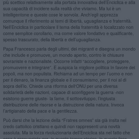
più scettico relativamente alla portata innovativa dell’Enciclica e alla
sua capacità di incidere sulla realtà che viviamo. Ma lui è un
intelligentone e queste cose le sorvola. Anch’egli apprezza
comunque il riferimento ai temi di libertà, uguaglianza e fraternità.
Nell’Enciclica in particolare il tema della fraternità è focalizzato non
come semplice corollario, ma come valore fondativo e qualificante,
spesso trascurato, della libertà e dell’uguaglianza.
Papa Francesco parla degli ultimi, dei migranti e disegna un mondo
che include e promuove, un mondo aperto, contro le chiusure
sovraniste e nazionaliste. Occorre infatti “accogliere, proteggere,
promuovere e integrare”. E auspica la migliore politica In favore dei
popoli, ma non populista. Richiama ad un tempo per l’uomo e non
per il denaro, la finanza globale e il consumismo, per il noi al di
sopra dell’io. Chiede una riforma dell‘ONU per una diversa
solidarietà delle nazioni, capace di sconfiggere la guerra -non
esistono guerre giuste- la fame, il sottosviluppo, l’ingiusta
distribuzione delle risorse e la distruzione della natura. Invoca
l’artigianato della pace e la gentilezza.
Può darsi che la lezione della “Fratres omnes” sia già insita nel
credo cattolico cristiano e quindi non rappresenti una novità
assoluta. Ma la forza rivoluzionaria dell’Enciclica sta nel fatto che
essa è pronunciata ora, in questo tempo storico, in questa fase