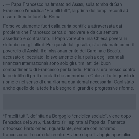
. —
Papa Francesco ha firmato ad Assisi, sulla tomba di San
Francesco l'enciclica "Fratelli tutti", la prima dei tempi recenti ad
essere firmata fuori da Roma.
Forse volutamente fuori dalla curia pontificia attraversata dai
problemi che Francesco cerca di risolvere e da cui sembra
assediato e contrastato. Il Papa vorrebbe una Chiesa povera in
sintonia con gli ultimi. Per questo lui, gesuita, si è chiamato come il
poverello di Assisi. Il dimissionamemto del Cardinale Becciu,
accusato di peculato, lo svelamento e la ripulsa degli scandali
finanziari internazionali sono solo gli ultimi atti del buon
combattimento di Francesco per la fede. Prima si era mosso contro
la pedofilia di preti e prelati che ammorba la Chiesa. Tutto questo in
nome e nel senso di una riforma quantomai necessaria. Ogni stato
anche quello della fede ha bisogno di grandi e progressive riforme.
“Fratelli tutti”, definita da Bergoglio “enciclica sociale”, viene dopo
l’enciclica del 2015, “Laudato sì”, ispirata al Papa dal Patriarca
ortodosso Bartolomeo, riguardante, sempre con richiamo
francescano, la cura del creato. E viene dopo il viaggio apostolico