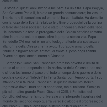
comuniste.
La storia di questi anni invece a me pare sia un’altra. Papa Wojtyla,
San Giovanni Paolo II, è stato un grande comunicatore; ha vissuto
il nazismo e il comunismo ed entrambi ha combattuto. Ha demolito
con la forza della libertà religiosa le ultime propaggini della cortina
di ferro dei paesi socialisti. Ed è stato un ”conservatore” della fede.
Ha incarnato e difeso le prerogative della Chiesa cattolica romana
oltre la propria salute e quasi oltre la propria stessa vita. Papa
Benedetto XVI era -ed è- un alto teologo, attento alla sostanza e
alla forma della Chiesa che ha avuto il coraggio umano della
rinuncia, “ingravescente aetate”, di fronte al peso degli affanni.
Diversi dei quali anche interni al Vaticano.
E Bergoglio? Come San Francesco professò povertà e umiltà di
fronte al potere temporale e alla ricchezza della Chiesa e non solo
e si fece testimone di pace e di fede al tempo delle guerre e delle
crociate contro gli “infedeli” in Terra Santa -ogni tempo porta il suo
affanno- così fa Papa Francesco, in questo momento storico
regressivo dove i muri non si abbattono, ma si rialzano. Somiglia
più ad un altro grande Papa: Giovanni XXIII, il Pontefice del
Concilio, dell’ecumenismo universale che interpretò l’apertura del
mondo del secondo dopo guerra verso il dialogo e il progresso; ciò
che Paolo VI, suo successore, sistemò nella “Populorum