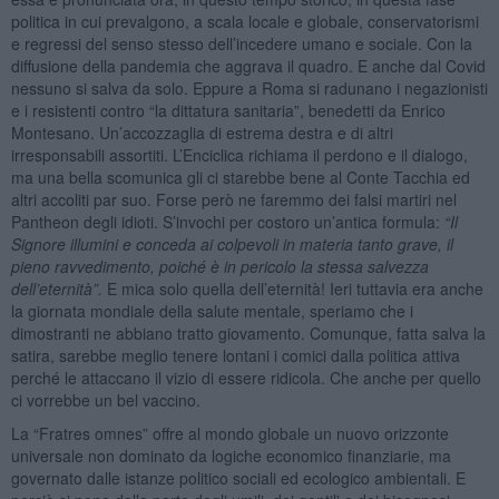
politica in cui prevalgono, a scala locale e globale, conservatorismi
e regressi del senso stesso dell’incedere umano e sociale. Con la
diffusione della pandemia che aggrava il quadro. E anche dal Covid
nessuno si salva da solo. Eppure a Roma si radunano i negazionisti
e i resistenti contro “la dittatura sanitaria”, benedetti da Enrico
Montesano. Un’accozzaglia di estrema destra e di altri
irresponsabili assortiti. L’Enciclica richiama il perdono e il dialogo,
ma una bella scomunica gli ci starebbe bene al Conte Tacchia ed
altri accoliti par suo. Forse però ne faremmo dei falsi martiri nel
Pantheon degli idioti. S’invochi per costoro un’antica formula:
“
Il
Signore illumini e conceda ai colpevoli in materia tanto grave, il
pieno ravvedimento, poiché è in pericolo la stessa salvezza
dell
’
eternità”.
E mica solo quella dell’eternità! Ieri tuttavia era anche
la giornata mondiale della salute mentale, speriamo che i
dimostranti ne abbiano tratto giovamento. Comunque, fatta salva la
satira, sarebbe meglio tenere lontani i comici dalla politica attiva
perché le attaccano il vizio di essere ridicola. Che anche per quello
ci vorrebbe un bel vaccino.
La “Fratres omnes” offre al mondo globale un nuovo orizzonte
universale non dominato da logiche economico finanziarie, ma
governato dalle istanze politico sociali ed ecologico ambientali. E