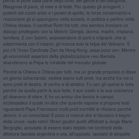
perciò si pone dalla parte degli umili, dei gentili e dei bisognosi.
Bisognosi di pane, di rose e di fede. Per questo gli arroganti, i
potenti dal cuore arido e i poveri di spirito, le forze conservatrici e
reazionarie gli si oppongono nella società, in politica e perfino nella
Chiesa stessa. Il cardinal Ruini fra tutti, che sembra invocare un
dialogo privilegiato con la Meloni: Giorgia, donna, madre, cristiana,
familista. E con Salvini, sequestratore di porti e migranti, che si
addormenta con il rosario; gli manca solo la felpa del Vaticano. E
poi c’è l’iroso Cardinale Zen da Hong Kong, assai poco zen. Mentre
gli economisti assertori della globalizzazione neo liberista
sbandierano al Papa le mirabilia del mercato globale.
Perché la Chiesa è Chiesa per tutti, ma un grande proposto ci disse
un giorno scherzando: vedete siamo tutti preti, ma anche fra noi ci
sono preti di destra, di centro e di sinistra. Fu con gli operai in lotta
perché da quella parte la sua fede, il suo credo e la sua coscienza
gli dicevano di stare. E ho un amico che lavora in campo
ecclesiastico il quale mi dice che quando espone e propone testi
riguardanti Papa Francesco molti preti inorriditi si rifiutano perché
dicono: è un comunista! E poco ci manca che si facciano il segno
della croce: vade retro! Strani giudizi quelli affibbiati a Jorge Mario
Bergoglio, accusato di essere stato tiepido nei confronti della
dittatura fascista argentina e ora, all’opposto, tacciato di simpatie