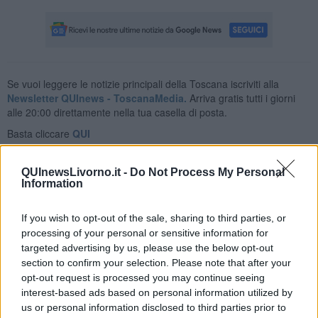
Se vuoi leggere le notizie principali della Toscana iscriviti alla
Newsletter QUInews - ToscanaMedia.
Arriva gratis tutti i giorni
alle 20:00 direttamente nella tua casella di posta.
Basta cliccare
QUI
Ti potrebbe interessare anche:
QUInewsLivorno.it -
Do Not Process My Personal
Articoli dal Blog “Pensieri della domenica” di Libero Venturi
Information
​Agorà reloaded
Ultimo
If you wish to opt-out of the sale, sharing to third parties, or
​L’urlo e gli inglesi
processing of your personal or sensitive information for
Carrà
targeted advertising by us, please use the below opt-out
Può darsi
section to confirm your selection. Please note that after your
Europei
opt-out request is processed you may continue seeing
Acciaio
interest-based ads based on personal information utilized by
Il Presidente
us or personal information disclosed to third parties prior to
​Il Giro