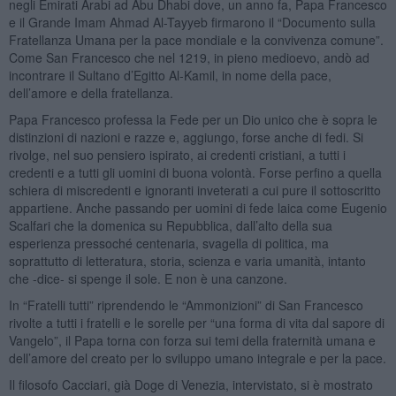
negli Emirati Arabi ad Abu Dhabi dove, un anno fa, Papa Francesco
e il Grande Imam Ahmad Al-Tayyeb firmarono il “Documento sulla
Fratellanza Umana per la pace mondiale e la convivenza comune”.
Come San Francesco che nel 1219, in pieno medioevo, andò ad
incontrare il Sultano d’Egitto Al-Kamil, in nome della pace,
dell’amore e della fratellanza.
Papa Francesco professa la Fede per un Dio unico che è sopra le
distinzioni di nazioni e razze e, aggiungo, forse anche di fedi. Si
rivolge, nel suo pensiero ispirato, ai credenti cristiani, a tutti i
credenti e a tutti gli uomini di buona volontà. Forse perfino a quella
schiera di miscredenti e ignoranti inveterati a cui pure il sottoscritto
appartiene. Anche passando per uomini di fede laica come Eugenio
Scalfari che la domenica su Repubblica, dall’alto della sua
esperienza pressoché centenaria, svagella di politica, ma
soprattutto di letteratura, storia, scienza e varia umanità, intanto
che -dice- si spenge il sole. E non è una canzone.
In “Fratelli tutti” riprendendo le “Ammonizioni” di San Francesco
rivolte a tutti i fratelli e le sorelle per “una forma di vita dal sapore di
Vangelo”, il Papa torna con forza sui temi della fraternità umana e
dell’amore del creato per lo sviluppo umano integrale e per la pace.
Il filosofo Cacciari, già Doge di Venezia, intervistato, si è mostrato