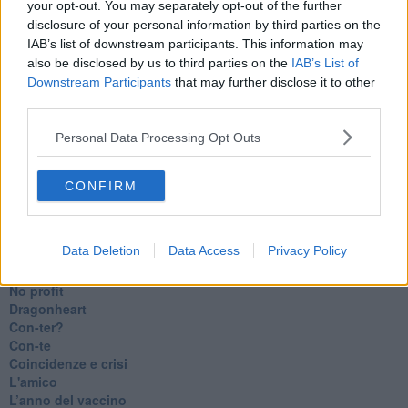
your opt-out. You may separately opt-out of the further
Insopportabile
disclosure of your personal information by third parties on the
​Mentre
IAB’s list of downstream participants. This information may
Luana
also be disclosed by us to third parties on the
IAB’s List of
​Ci vuole Fedez
Downstream Participants
that may further disclose it to other
​Cronaca di un vaccino annunciato
third parties.
​Liberazione
Esternazioni
Personal Data Processing Opt Outs
Vaxzevria
Nazionali
​Ricorrenze e celebrazioni
CONFIRM
Marte
​Crapa pelada
​I soliti noti
Data Deletion
Data Access
Privacy Policy
Arie
​Vaccine Easing
No profit
Dragonheart
Con-ter?
​Con-te
Coincidenze e crisi
L'amico
​L’anno del vaccino