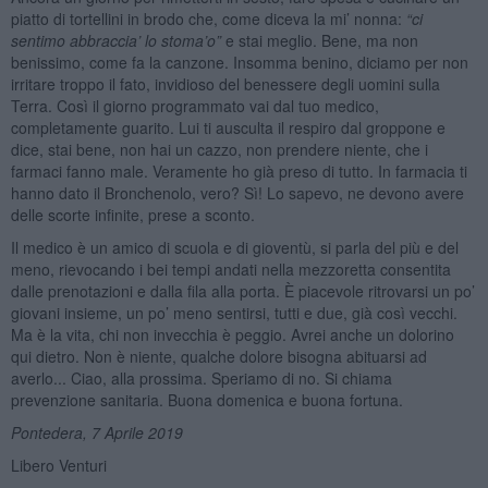
piatto di tortellini in brodo che, come diceva la mi’ nonna:
“ci
sentimo abbraccia’ lo stoma’o”
e stai meglio. Bene, ma non
benissimo, come fa la canzone. Insomma benino, diciamo per non
irritare troppo il fato, invidioso del benessere degli uomini sulla
Terra. Così il giorno programmato vai dal tuo medico,
completamente guarito. Lui ti ausculta il respiro dal groppone e
dice, stai bene, non hai un cazzo, non prendere niente, che i
farmaci fanno male. Veramente ho già preso di tutto. In farmacia ti
hanno dato il Bronchenolo, vero? Sì! Lo sapevo, ne devono avere
delle scorte infinite, prese a sconto.
Il medico è un amico di scuola e di gioventù, si parla del più e del
meno, rievocando i bei tempi andati nella mezzoretta consentita
dalle prenotazioni e dalla fila alla porta. È piacevole ritrovarsi un po’
giovani insieme, un po’ meno sentirsi, tutti e due, già così vecchi.
Ma è la vita, chi non invecchia è peggio. Avrei anche un dolorino
qui dietro. Non è niente, qualche dolore bisogna abituarsi ad
averlo... Ciao, alla prossima. Speriamo di no. Si chiama
prevenzione sanitaria. Buona domenica e buona fortuna.
Pontedera, 7 Aprile 2019
Libero Venturi