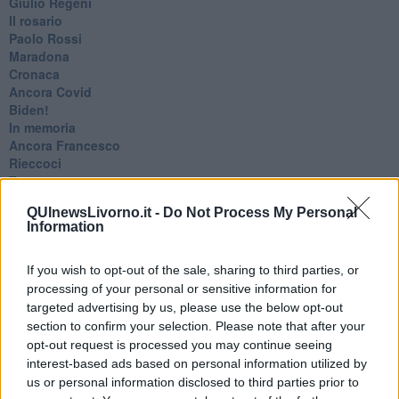
Giulio Regeni
​Il rosario
Paolo Rossi
Maradona
Cronaca
​Ancora Covid
​Biden!
In memoria
​Ancora Francesco
Rieccoci
Tenet
Francesco
QUInewsLivorno.it -
Do Not Process My Personal
Suarez
Information
​Il responso
Willy
Non lo so
If you wish to opt-out of the sale, sharing to third parties, or
Destino
processing of your personal or sensitive information for
Valdera
targeted advertising by us, please use the below opt-out
Commissari
section to confirm your selection. Please note that after your
L'orso
opt-out request is processed you may continue seeing
Grullaia
interest-based ads based on personal information utilized by
Spot
us or personal information disclosed to third parties prior to
​Il grande vuoto