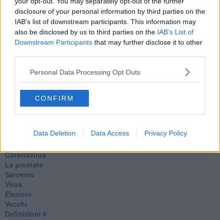
your opt-out. You may separately opt-out of the further
​La guerra dei mondi
disclosure of your personal information by third parties on the
Marciare non marcire
IAB’s list of downstream participants. This information may
Fase due
also be disclosed by us to third parties on the
IAB’s List of
L’Agorà
Downstream Participants
that may further disclose it to other
Silvia
third parties.
Congiunti
Principi
Personal Data Processing Opt Outs
​Lettera sulla brevità della vita
​Lettera sulla felicità
​Lettera sul tempo
CONFIRM
Lettera semiconfidenziale al Presidente
Pensieri per dopo
​Pensieri in libera uscita
Data Deletion
Data Access
Privacy Policy
Pandemia
Zona rossa
Coronavirus
La prostata
Sanremo
Virus
Elezioni
Vecchi
Definizioni 6