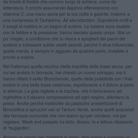
da brividi di freddo che corrono lungo la schiena, come da
letteratura, ti corichi assumendo Aspirina effervescente con
vitamina C, una mano santa per la tua colite e gastrite, insieme a
una compressa di Tachipirina.
Ad abundantiam
. Dopodiché crolli e
ti svegli al mattino in un bagno di sudore. Le tossine sono esalate
con la febbre e la pressione: hanno lasciato questo corpo. Stai un
po’ meglio, a condizione che tu riesca a spogliarti dei panni del
sudario e indossare subito vestiti asciutti, perché il virus influenzale,
quella merda, è sempre in agguato da qualche parte, invisibile e
pronto a colpire.
Nel frattempo quella vecchia zitella inacidita della tosse secca -per
cui sei andato in farmacia, hai chiesto un nuovo sciroppo, ma ti
hanno rifilato il solito Bronchenolo, quello della pubblicità con i frati-
evolve in una bella tosse catarrosa, espettorante e il dolore al petto
si attenua. La gola tagliata e la trachea, che ti torturavano ad
inghiottire e ti davano compressione ad ogni respiro, allentano la
presa. Anche perché indebolite da pasticche anestetizzanti di
Borocellina e spruzzini vari al Tantum Verde, anche quelli acquistati
alla farmacia comunale che non siamo qui per vendere, ma per
regalare. Week end passato tra letto, divano, tv e lettura rilassante
di “bugiardini”.
Ancora un giorno per rimetterti in sesto, fare spesa e cucinare un