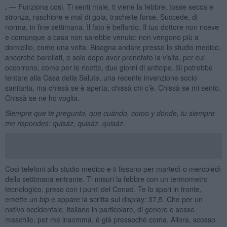
. —
Funziona cosi. Ti senti male, ti viene la febbre, tosse secca e
stronza, raschiore e mal di gola, tracheite forse. Succede, di
norma, in fine settimana. Il fato è beffardo. Il tuo dottore non riceve
e comunque a casa non sarebbe venuto: non vengono più a
domicilio, come una volta. Bisogna andare presso lo studio medico,
ancorché barellati, e solo dopo aver prenotato la visita, per cui
occorrono, come per le ricette, due giorni di anticipo. Si potrebbe
tentare alla Casa della Salute, una recente invenzione socio
sanitaria, ma chissà se è aperta, chissà chi c’è. Chissà se mi sento.
Chissà se ne ho voglia.
S
iempre que te pregunto, que cu
á
ndo, como y d
ó
nde, tu siempre
me rispondes: quis
á
z, quis
á
z, quis
áz
.
Così telefoni allo studio medico e ti fissano per martedì o mercoledì
della settimana entrante. Ti misuri la febbre con un termometro
tecnologico, preso con i punti del Conad. Te lo spari in fronte,
emette un
bip
e appare la scritta sul display: 37,5. Che per un
nativo occidentale, italiano in particolare, di genere e sesso
maschile, per me insomma, è già pressoché coma. Allora, scosso