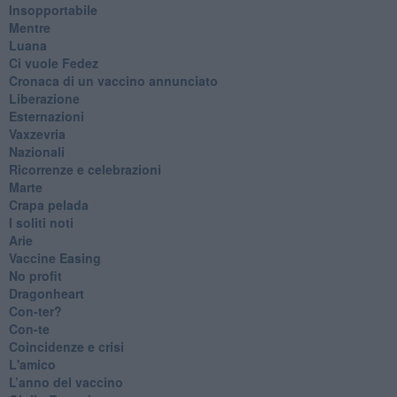
Insopportabile
​Mentre
Luana
​Ci vuole Fedez
​Cronaca di un vaccino annunciato
​Liberazione
Esternazioni
Vaxzevria
Nazionali
​Ricorrenze e celebrazioni
Marte
​Crapa pelada
​I soliti noti
Arie
​Vaccine Easing
No profit
Dragonheart
Con-ter?
​Con-te
Coincidenze e crisi
L'amico
​L’anno del vaccino