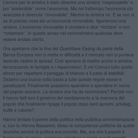
L’errore per la sinistra è stato divenire una sinistra “responsabile” e
poi “sostenibile” come l’economia. Ma nel frattempo l’economia più
avanzata è divenuta “rinnovabile”. Mentre la sinistra no. E se non si
sa di preciso cosa sia un’economia rinnovabile, figuriamoci una
sinistra. L’economia rinnovabile è circolare e dice “riciclare” e non
“rottamare”. In questo senso nel centrosinistra qualcosa deve
essere andato storto.
Ora speriamo che la fine del
Quantitave Easing
da parte della
Banca Europea non ci metta in difficoltà e il mercato non ci punisca
facendo risalire lo spread. Così sperano di risalire anche a sinistra,
terrorizzando le famiglie e i risparmiatori. E nei Comuni tutto quello
sforzo per rispettare il pareggio di bilancio e il patto di stabilità!
Diciamo una buona volta basta a tutte queste regole esose e
paralizzanti. Finalmente possiamo spandere e spendere in nome
del popolo sovrano. La sinistra che ha da recriminare? Perché non
li hanno fatti loro il governo del cambiamento e la manovra del
popolo che finalmente ripaga il popolo dopo tanti sprechi, privilegi,
truffe e ruberie?
Hanno limitato il potere della politica nella pubblica amministrazione
e, con la riforma Bassanini, diviso le competenze politiche da quelle
tecniche perché la politica era corrotta. Ma, ora che il popolo è
finalmente al potere, possiamo rimettere a posto quegli sporchi