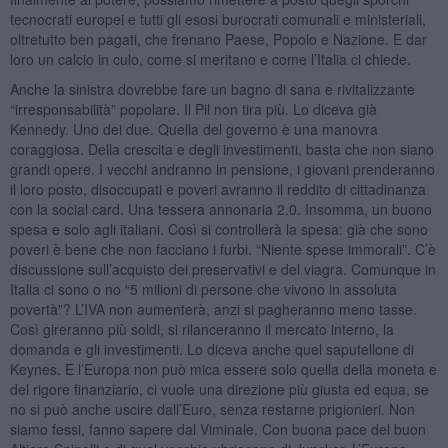
tecnocrati europei e tutti gli esosi burocrati comunali e ministeriali,
oltretutto ben pagati, che frenano Paese, Popolo e Nazione. E dar
loro un calcio in culo, come si meritano e come l’Italia ci chiede.
Anche la sinistra dovrebbe fare un bagno di sana e rivitalizzante
“irresponsabilità” popolare. Il Pil non tira più. Lo diceva già
Kennedy. Uno dei due. Quella del governo è una manovra
coraggiosa. Della crescita e degli investimenti, basta che non siano
grandi opere. I vecchi andranno in pensione, i giovani prenderanno
il loro posto, disoccupati e poveri avranno il reddito di cittadinanza
con la social card. Una tessera annonaria 2.0. Insomma, un buono
spesa e solo agli italiani. Così si controllerà la spesa: già che sono
poveri è bene che non facciano i furbi. “Niente spese immorali”. C’è
discussione sull’acquisto dei preservativi e del viagra. Comunque in
Italia ci sono o no “5 milioni di persone che vivono in assoluta
povertà”? L’IVA non aumenterà, anzi si pagheranno meno tasse.
Così gireranno più soldi, si rilanceranno il mercato interno, la
domanda e gli investimenti. Lo diceva anche quel saputellone di
Keynes. E l’Europa non può mica essere solo quella della moneta e
del rigore finanziario, ci vuole una direzione più giusta ed equa, se
no si può anche uscire dall’Euro, senza restarne prigionieri. Non
siamo fessi, fanno sapere dal Viminale. Con buona pace del buon