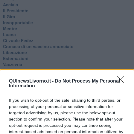
Acciaio
Il Presidente
​Il Giro
Insopportabile
​Mentre
Luana
​Ci vuole Fedez
​Cronaca di un vaccino annunciato
​Liberazione
Esternazioni
Vaxzevria
Nazionali
​Ricorrenze e celebrazioni
QUInewsLivorno.it -
Do Not Process My Personal
Marte
Information
​Crapa pelada
​I soliti noti
Arie
If you wish to opt-out of the sale, sharing to third parties, or
​Vaccine Easing
processing of your personal or sensitive information for
No profit
targeted advertising by us, please use the below opt-out
Dragonheart
section to confirm your selection. Please note that after your
Con-ter?
opt-out request is processed you may continue seeing
​Con-te
interest-based ads based on personal information utilized by