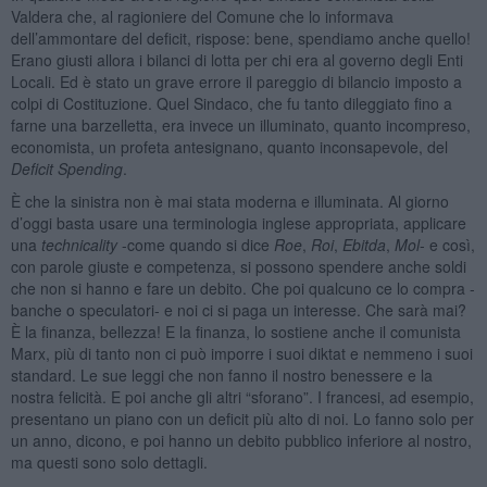
Valdera che, al ragioniere del Comune che lo informava
dell’ammontare del deficit, rispose: bene, spendiamo anche quello!
Erano giusti allora i bilanci di lotta per chi era al governo degli Enti
Locali. Ed è stato un grave errore il pareggio di bilancio imposto a
colpi di Costituzione. Quel Sindaco, che fu tanto dileggiato fino a
farne una barzelletta, era invece un illuminato, quanto incompreso,
economista, un profeta antesignano, quanto inconsapevole, del
Deficit Spending
.
È che la sinistra non è mai stata moderna e illuminata. Al giorno
d’oggi basta usare una terminologia inglese appropriata, applicare
una
technicality
-come quando si dice
Roe
,
Roi
,
Ebitda
,
Mol
- e così,
con parole giuste e competenza, si possono spendere anche soldi
che non si hanno e fare un debito. Che poi qualcuno ce lo compra -
banche o speculatori- e noi ci si paga un interesse. Che sarà mai?
È la finanza, bellezza! E la finanza, lo sostiene anche il comunista
Marx, più di tanto non ci può imporre i suoi diktat e nemmeno i suoi
standard. Le sue leggi che non fanno il nostro benessere e la
nostra felicità. E poi anche gli altri “sforano”. I francesi, ad esempio,
presentano un piano con un deficit più alto di noi. Lo fanno solo per
un anno, dicono, e poi hanno un debito pubblico inferiore al nostro,
ma questi sono solo dettagli.