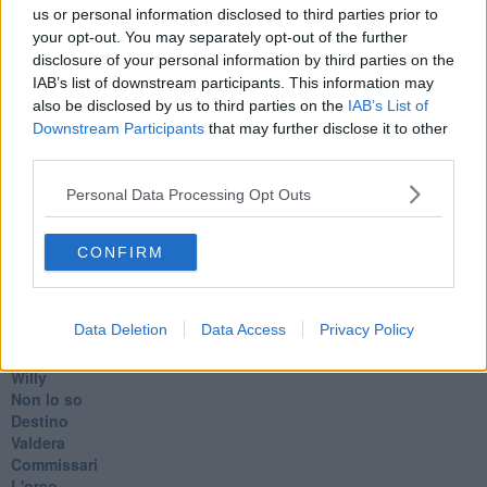
Coincidenze e crisi
us or personal information disclosed to third parties prior to
L'amico
your opt-out. You may separately opt-out of the further
​L’anno del vaccino
disclosure of your personal information by third parties on the
Giulio Regeni
IAB’s list of downstream participants. This information may
​Il rosario
also be disclosed by us to third parties on the
IAB’s List of
Paolo Rossi
Downstream Participants
that may further disclose it to other
Maradona
third parties.
Cronaca
​Ancora Covid
Personal Data Processing Opt Outs
​Biden!
In memoria
​Ancora Francesco
CONFIRM
Rieccoci
Tenet
Francesco
Data Deletion
Data Access
Privacy Policy
Suarez
​Il responso
Willy
Non lo so
Destino
Valdera
Commissari
L'orso