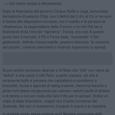
. —
Dal nostro inviato a Montecitorio
.
Dopo la finanziaria del governo Cinque Stelle e Lega, annunciata
dal balcone di palazzo Chigi, con il deficit dal 2,4% al 2% in tre anni
in barba alle disposizioni europee, con il reddito e le pensioni di
cittadinanza, la soppressione della Fornero e la mini flat tax è
finalmente finita l’era del “rigorismo”. Evviva, era ora! A questo
punto solo il mercato, il PD e Forza Italia, “bocciando” il Def
gialloverde, definito irresponsabile, possono bloccare “la manovra
del popolo”, creando allarmismi e facendo impennare lo spread.
Si può anche ironizzare dicendo a Di Maio che “Def” non viene da
“deficit” e che cazzo ti ridi! Però, a parte rosicare, ciò che è
veramente buffo è pensare che capitalismo e socialismo a
braccetto, borsa e agenzie di rating insieme, insomma banche e
poteri forti stiano congiurando per salvare i vecchi partiti di sinistra
e di destra a cui non resta che fare il tifo per lo spread. Ordire un
colpo di stato finanziario, magari con il tacito consenso del
Quirinale. Ma non ci riusciranno: il popolo è avanti e lo impedirà.
In qualche modo aveva ragione quel Sindaco comunista della