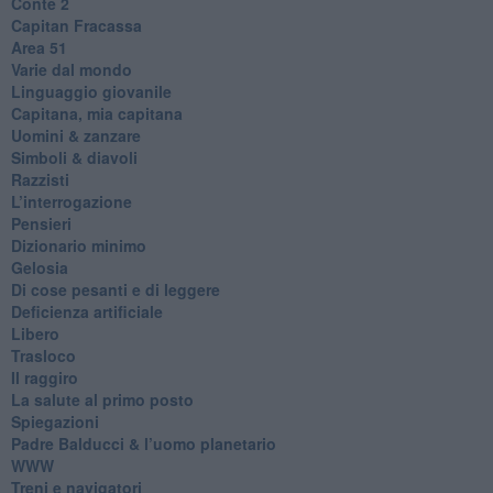
​Conte 2
​Capitan Fracassa
​Area 51
Varie dal mondo
​Linguaggio giovanile
​Capitana, mia capitana
Uomini & zanzare
​Simboli & diavoli
Razzisti
​L’interrogazione
Pensieri
​Dizionario minimo
Gelosia
Di cose pesanti e di leggere
​Deficienza artificiale
Libero
Trasloco
Il raggiro
​La salute al primo posto
Spiegazioni
Padre Balducci & l’uomo planetario
WWW
​Treni e navigatori