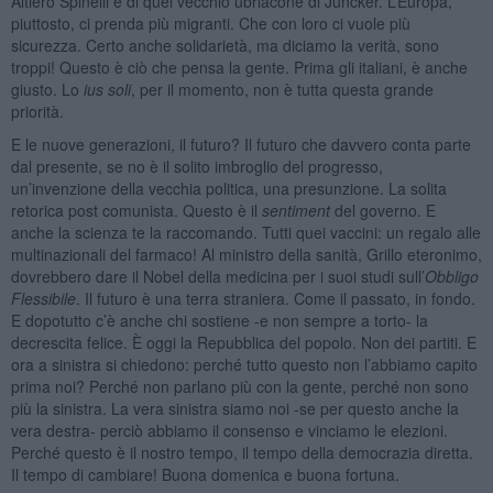
Altiero Spinelli e di quel vecchio ubriacone di Juncker. L’Europa,
piuttosto, ci prenda più migranti. Che con loro ci vuole più
sicurezza. Certo anche solidarietà, ma diciamo la verità, sono
troppi! Questo è ciò che pensa la gente. Prima gli italiani, è anche
giusto. Lo
ius soli
, per il momento, non è tutta questa grande
priorità.
E le nuove generazioni, il futuro? Il futuro che davvero conta parte
dal presente, se no è il solito imbroglio del progresso,
un’invenzione della vecchia politica, una presunzione. La solita
retorica post comunista. Questo è il
sentiment
del governo. E
anche la scienza te la raccomando. Tutti quei vaccini: un regalo alle
multinazionali del farmaco! Al ministro della sanità, Grillo eteronimo,
dovrebbero dare il Nobel della medicina per i suoi studi sull’
Obbligo
Flessibile
. Il futuro è una terra straniera. Come il passato, in fondo.
E dopotutto c’è anche chi sostiene -e non sempre a torto- la
decrescita felice. È oggi la Repubblica del popolo. Non dei partiti. E
ora a sinistra si chiedono: perché tutto questo non l’abbiamo capito
prima noi? Perché non parlano più con la gente, perché non sono
più la sinistra. La vera sinistra siamo noi -se per questo anche la
vera destra- perciò abbiamo il consenso e vinciamo le elezioni.
Perché questo è il nostro tempo, il tempo della democrazia diretta.
Il tempo di cambiare! Buona domenica e buona fortuna.