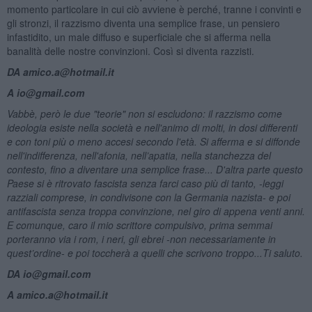
momento particolare in cui ciò avviene è perché, tranne i convinti e
gli stronzi, il razzismo diventa una semplice frase, un pensiero
infastidito, un male diffuso e superficiale che si afferma nella
banalità delle nostre convinzioni. Così si diventa razzisti.
DA amico.a@hotmail.it
A io@gmail.com
Vabbè, però le due "teorie" non si escludono: il razzismo come
ideologia esiste nella societ
à
e nell'animo di molti, in dosi differenti
e con toni più o meno accesi secondo l'et
à
. Si afferma e si diffonde
nell'indifferenza, nell'afonia, nell’apatia, nella stanchezza del
contesto, fino a diventare una semplice frase... D'altra parte questo
Paese si è ritrovato fascista senza farci caso più di tanto, -leggi
razziali comprese, in condivisone con la Germania nazista- e poi
antifascista senza troppa convinzione, nel giro di appena venti anni.
E comunque, caro il mio scrittore compulsivo, prima semmai
porteranno via i rom, i neri, gli ebrei -non necessariamente in
quest’ordine- e poi toccherà a quelli che scrivono troppo...Ti saluto.
DA io@gmail.com
A amico.a@hotmail.it