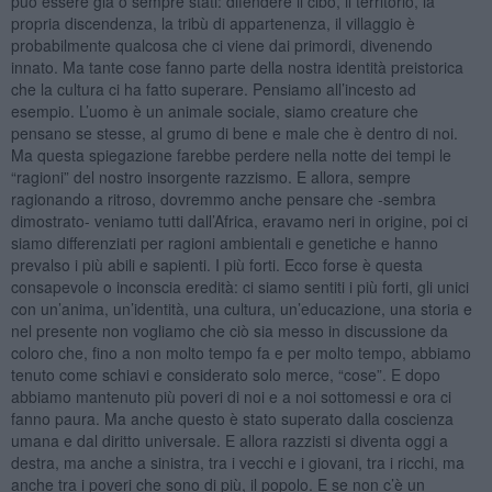
può essere già o sempre stati: difendere il cibo, il territorio, la
propria discendenza, la tribù di appartenenza, il villaggio è
probabilmente qualcosa che ci viene dai primordi, divenendo
innato. Ma tante cose fanno parte della nostra identità preistorica
che la cultura ci ha fatto superare. Pensiamo all’incesto ad
esempio. L’uomo è un animale sociale, siamo creature che
pensano se stesse, al grumo di bene e male che è dentro di noi.
Ma questa spiegazione farebbe perdere nella notte dei tempi le
“ragioni” del nostro insorgente razzismo. E allora, sempre
ragionando a ritroso, dovremmo anche pensare che -sembra
dimostrato- veniamo tutti dall’Africa, eravamo neri in origine, poi ci
siamo differenziati per ragioni ambientali e genetiche e hanno
prevalso i più abili e sapienti. I più forti. Ecco forse è questa
consapevole o inconscia eredità: ci siamo sentiti i più forti, gli unici
con un’anima, un’identità, una cultura, un’educazione, una storia e
nel presente non vogliamo che ciò sia messo in discussione da
coloro che, fino a non molto tempo fa e per molto tempo, abbiamo
tenuto come schiavi e considerato solo merce, “cose”. E dopo
abbiamo mantenuto più poveri di noi e a noi sottomessi e ora ci
fanno paura. Ma anche questo è stato superato dalla coscienza
umana e dal diritto universale. E allora razzisti si diventa oggi a
destra, ma anche a sinistra, tra i vecchi e i giovani, tra i ricchi, ma
anche tra i poveri che sono di più, il popolo. E se non c’è un