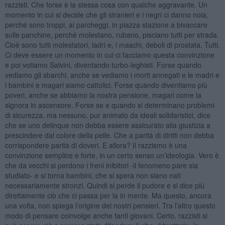
razzisti. Che forse è la stessa cosa con qualche aggravante. Un
momento in cui si decide che gli stranieri e i negri ci danno noia,
perché sono troppi, ai parcheggi, in piazza stazione a bivaccare
sulle panchine, perché molestano, rubano, pisciano tutti per strada.
Cioè sono tutti molestatori, ladri e, i maschi, deboli di prostata. Tutti.
Ci deve essere un momento in cui ci facciamo questa convinzione
e poi votiamo Salvini, diventando turbo-leghisti. Forse quando
vediamo gli sbarchi, anche se vediamo i morti annegati e le madri e
i bambini e magari siamo cattolici. Forse quando diventiamo più
poveri, anche se abbiamo la nostra pensione, magari come la
signora in ascensore. Forse se e quando si determinano problemi
di sicurezza, ma nessuno, pur animato da ideali solidaristici, dice
che se uno delinque non debba essere assicurato alla giustizia a
prescindere dal colore della pelle. Che a parità di diritti non debba
corrispondere parità di doveri. E allora? Il razzismo è una
convinzione semplice e forte, in un certo senso un’ideologia. Vero è
che da vecchi si perdono i freni inibitori -il fenomeno pare sia
studiato- e si torna bambini, che si spera non siano nati
necessariamente stronzi. Quindi si perde il pudore e si dice più
direttamente ciò che ci passa per la in mente. Ma questo, ancora
una volta, non spiega l’origine dei nostri pensieri. Tra l’altro questo
modo di pensare coinvolge anche tanti giovani. Certo, razzisti si