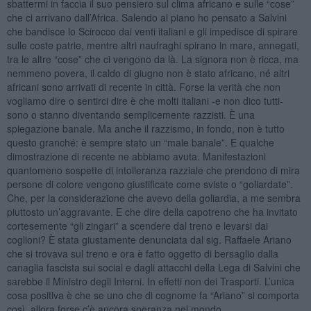
sbattermi in faccia il suo pensiero sul clima africano e sulle “cose”
che ci arrivano dall’Africa. Salendo al piano ho pensato a Salvini
che bandisce lo Scirocco dai venti italiani e gli impedisce di spirare
sulle coste patrie, mentre altri naufraghi spirano in mare, annegati,
tra le altre “cose” che ci vengono da là. La signora non è ricca, ma
nemmeno povera, il caldo di giugno non è stato africano, né altri
africani sono arrivati di recente in città. Forse la verità che non
vogliamo dire o sentirci dire è che molti italiani -e non dico tutti-
sono o stanno diventando semplicemente razzisti. È una
spiegazione banale. Ma anche il razzismo, in fondo, non è tutto
questo granché: è sempre stato un “male banale”. E qualche
dimostrazione di recente ne abbiamo avuta. Manifestazioni
quantomeno sospette di intolleranza razziale che prendono di mira
persone di colore vengono giustificate come sviste o “goliardate”.
Che, per la considerazione che avevo della goliardia, a me sembra
piuttosto un’aggravante. E che dire della capotreno che ha invitato
cortesemente “gli zingari” a scendere dal treno e levarsi dai
coglioni? È stata giustamente denunciata dal sig. Raffaele Ariano
che si trovava sul treno e ora è fatto oggetto di bersaglio dalla
canaglia fascista sui social e dagli attacchi della Lega di Salvini che
sarebbe il Ministro degli Interni. In effetti non dei Trasporti. L’unica
cosa positiva è che se uno che di cognome fa “Ariano” si comporta
così, allora forse c’è ancora speranza nel mondo.