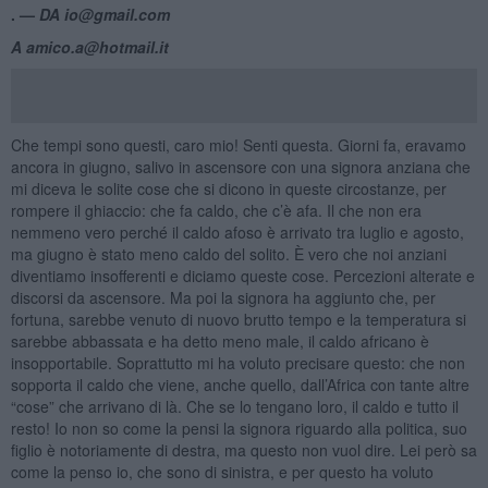
. —
DA io@gmail.com
A amico.a@hotmail.it
Che tempi sono questi, caro mio! Senti questa. Giorni fa, eravamo
ancora in giugno, salivo in ascensore con una signora anziana che
mi diceva le solite cose che si dicono in queste circostanze, per
rompere il ghiaccio: che fa caldo, che c’è afa. Il che non era
nemmeno vero perché il caldo afoso è arrivato tra luglio e agosto,
ma giugno è stato meno caldo del solito. È vero che noi anziani
diventiamo insofferenti e diciamo queste cose. Percezioni alterate e
discorsi da ascensore. Ma poi la signora ha aggiunto che, per
fortuna, sarebbe venuto di nuovo brutto tempo e la temperatura si
sarebbe abbassata e ha detto meno male, il caldo africano è
insopportabile. Soprattutto mi ha voluto precisare questo: che non
sopporta il caldo che viene, anche quello, dall’Africa con tante altre
“cose” che arrivano di là. Che se lo tengano loro, il caldo e tutto il
resto! Io non so come la pensi la signora riguardo alla politica, suo
figlio è notoriamente di destra, ma questo non vuol dire. Lei però sa
come la penso io, che sono di sinistra, e per questo ha voluto