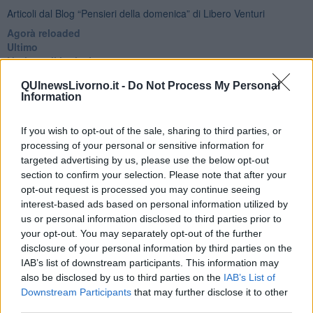
Articoli dal Blog “Pensieri della domenica” di Libero Venturi
​Agorà reloaded
Ultimo
​L’urlo e gli inglesi
Carrà
QUInewsLivorno.it -
Do Not Process My Personal
Può darsi
Information
Europei
Acciaio
Il Presidente
If you wish to opt-out of the sale, sharing to third parties, or
​Il Giro
processing of your personal or sensitive information for
Insopportabile
targeted advertising by us, please use the below opt-out
​Mentre
section to confirm your selection. Please note that after your
Luana
opt-out request is processed you may continue seeing
​Ci vuole Fedez
interest-based ads based on personal information utilized by
​Cronaca di un vaccino annunciato
us or personal information disclosed to third parties prior to
​Liberazione
your opt-out. You may separately opt-out of the further
Esternazioni
disclosure of your personal information by third parties on the
Vaxzevria
IAB’s list of downstream participants. This information may
Nazionali
also be disclosed by us to third parties on the
IAB’s List of
​Ricorrenze e celebrazioni
Downstream Participants
that may further disclose it to other
Marte
third parties.
​Crapa pelada