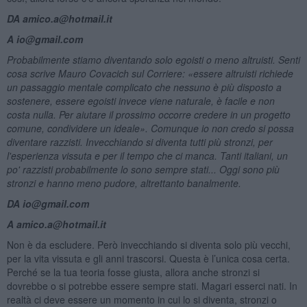
DA amico.a@hotmail.it
A io@gmail.com
Probabilmente stiamo diventando solo egoisti o meno altruisti. Senti
cosa scrive Mauro Covacich sul
Corriere: «essere altruisti richiede
un passaggio mentale complicato che nessuno è più disposto a
sostenere, essere egoisti invece viene naturale, è facile e non
costa nulla. Per aiutare il prossimo occorre credere in un progetto
comune, condividere un ideale». Comunque io non credo si possa
diventare razzisti. Invecchiando si diventa tutti più stronzi, per
l'esperienza vissuta e per il tempo che ci manca. Tanti italiani, un
po' razzisti probabilmente lo sono sempre stati... Oggi sono più
stronzi e hanno meno pudore, altrettanto banalmente.
DA io@gmail.com
A amico.a@hotmail.it
Non è da escludere. Però invecchiando si diventa solo più vecchi,
per la vita vissuta e gli anni trascorsi. Questa è l’unica cosa certa.
Perché se la tua teoria fosse giusta, allora anche stronzi si
dovrebbe o si potrebbe essere sempre stati. Magari esserci nati. In
realtà ci deve essere un momento in cui lo si diventa, stronzi o