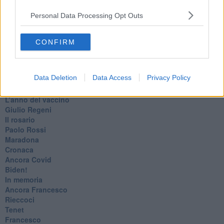
​I soliti noti
Personal Data Processing Opt Outs
Arie
​Vaccine Easing
No profit
CONFIRM
Dragonheart
Con-ter?
​Con-te
Data Deletion
Data Access
Privacy Policy
Coincidenze e crisi
L'amico
​L’anno del vaccino
Giulio Regeni
​Il rosario
Paolo Rossi
Maradona
Cronaca
​Ancora Covid
​Biden!
In memoria
​Ancora Francesco
Rieccoci
Tenet
Francesco