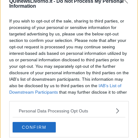
QUInewsLivorno.it -
Do Not Process My Personal
​La Clownterapia
Information
​Differenze tra persone frustrate e non
L’invisibile fatica mentale
Vacanze a km zero
If you wish to opt-out of the sale, sharing to third parties, or
​Buone Vacan(si)e!
processing of your personal or sensitive information for
​Il lato positivo delle cose
targeted advertising by us, please use the below opt-out
​Storie antiche di tempi moderni
section to confirm your selection. Please note that after your
​Quello che alle mamme non dicono
opt-out request is processed you may continue seeing
Adultescenza
interest-based ads based on personal information utilized by
Homo imbecillis
us or personal information disclosed to third parties prior to
​4 anni di Blog
your opt-out. You may separately opt-out of the further
Quando il silenzio è aggressivo
disclosure of your personal information by third parties on the
​Il passato, questo conosciuto!
IAB’s list of downstream participants. This information may
​Clima ballerino e sbalzi d’umore
also be disclosed by us to third parties on the
IAB’s List of
La maternità
Downstream Participants
that may further disclose it to other
​L’uomo o l’orso?
third parties.
Non hanno un amico a teatro​
​Tutta una questione di rispetto
Personal Data Processing Opt Outs
​Cose che ci esauriscono
​Vespa che passione!
​Lasciate ai vostri figli il diritto di piangere
CONFIRM
​Parole d’amore regalate al vento