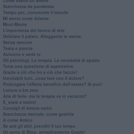
​Come nasce un amore
Stanchezza da pandemia
​Tempo per...conoscere il mondo
​Mi sento come Atlante
​Movi-Mente
​L’importanza del lavoro di rete
​Deliziare il palato. Alleggerire la mente.
​Senza rancore
​Testa e pancia
​Autunno e serie tv
​Gli psicologi. La terapia. La necessità di spazio
​Tutta una questione di aspettative.
​Grazie a ciò che ho e ciò che faccio!
​Inevitabili lutti...cosa fare con il dolore?
Prolungare l’effetto benefico dell’estate? Si può!
​Letture a km zero
​Aria di ferie: ma la terapia va in vacanza?
​E_state a teatro!
​Consigli di lettura estivi
​Stanchezza mentale: come gestirla
​A come Amico
​Se ami gli altri, prenditi il tuo tempo
​Un anno di Blog: semplicemente Grazie!