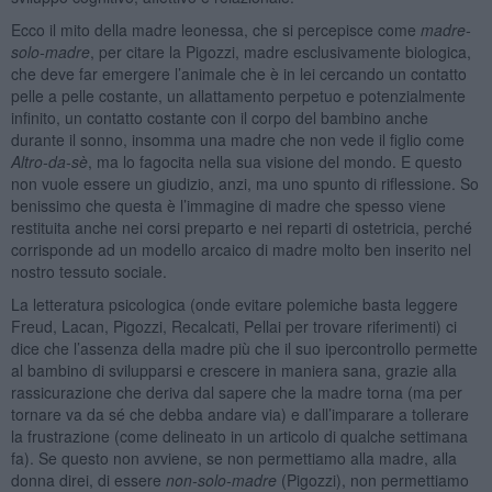
Ecco il mito della madre leonessa, che si percepisce come
madre-
solo-madre
, per citare la Pigozzi, madre esclusivamente biologica,
che deve far emergere l’animale che è in lei cercando un contatto
pelle a pelle costante, un allattamento perpetuo e potenzialmente
infinito, un contatto costante con il corpo del bambino anche
durante il sonno, insomma una madre che non vede il figlio come
Altro-da-sè
, ma lo fagocita nella sua visione del mondo. E questo
non vuole essere un giudizio, anzi, ma uno spunto di riflessione. So
benissimo che questa è l’immagine di madre che spesso viene
restituita anche nei corsi preparto e nei reparti di ostetricia, perché
corrisponde ad un modello arcaico di madre molto ben inserito nel
nostro tessuto sociale.
La letteratura psicologica (onde evitare polemiche basta leggere
Freud, Lacan, Pigozzi, Recalcati, Pellai per trovare riferimenti) ci
dice che l’assenza della madre più che il suo ipercontrollo permette
al bambino di svilupparsi e crescere in maniera sana, grazie alla
rassicurazione che deriva dal sapere che la madre torna (ma per
tornare va da sé che debba andare via) e dall’imparare a tollerare
la frustrazione (come delineato in un articolo di qualche settimana
fa). Se questo non avviene, se non permettiamo alla madre, alla
donna direi, di essere
non-solo-madre
(Pigozzi), non permettiamo