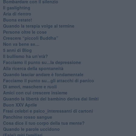
​Bombardare con il silenzio
Il gaslighting
Aria di rientro
Buona estate!
​Quando la terapia volge al termine
​Persone oltre le cose
​Crescere “piccoli Buddha”
Non va bene se…
​5 anni di Blog
​Il bullismo ha un’età?
Facciamo il punto su...la depressione
​Alla ricerca della spontaneità
​Quando lasciar andare è fondamentale
Facciamo il punto su...gli attacchi di panico
Di amori, maschere e ruoli
​Amici con cui crescere insieme
​Quando la libertà del bambino deriva dai limiti
Buon XXV Aprile
​Frasi celebri e psico_interessanti di cartoni
​Panchine rosso sangue
​Cosa dice il tuo corpo della tua mente?
​Quando le parole uccidono
​(Falsi) miti familiari