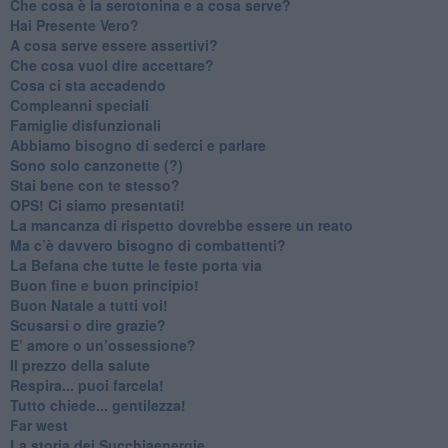
Che cosa è la serotonina e a cosa serve?
​Hai Presente Vero?
A cosa serve essere assertivi?
​Che cosa vuol dire accettare?
​Cosa ci sta accadendo
​Compleanni speciali
​Famiglie disfunzionali
​Abbiamo bisogno di sederci e parlare
Sono solo canzonette (?)
​Stai bene con te stesso?
​OPS! Ci siamo presentati!
​La mancanza di rispetto dovrebbe essere un reato
​Ma c’è davvero bisogno di combattenti?
​La Befana che tutte le feste porta via
Buon fine e buon principio!
​Buon Natale a tutti voi!
​Scusarsi o dire grazie?
​E’ amore o un’ossessione?
​Il prezzo della salute
​Respira... puoi farcela!
​Tutto chiede... gentilezza!
​Far west
​La storia dei Succhiaenergie