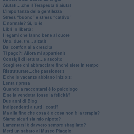
​Aiutati….che il Terapeuta ti aiuta!
​L’importanza della gentilezza
​Stress “buono” e stress “cattivo”
​È normale? Sì, lo è!
​Libri in libertà!
​I legami che fanno bene al cuore
Uno, due, tre... alzati!​
​Dal comfort alla crescita
​Ti pago?! Allora mi appartieni!​
​Consigli di lettura…e ascolto
​Scegliete chi abbracciare finché siete in tempo
​Ristrutturare...che passione!!!
​E che le vacanze abbiano inizio!!!
​Lenta ripresa
​Quando a raccontarsi è lo psicologo
​E se la vendetta fosse la felicità?
​Due anni di Blog
​Indipendenti a tutti i costi?
​Ma alla fine che cosa è e cosa non è la terapia?
​Siamo sicuri sia mio nipote?
​Lamentarsi è davvero sempre sbagliato?
​Metti un sabato al Museo Piaggio