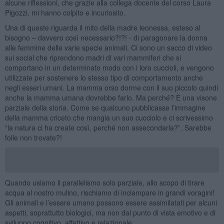
alcune riflessioni, che grazie alla collega docente del corso Laura
Pigozzi, mi hanno colpito e incuriosito.
Una di queste riguarda il mito della madre leonessa, esteso al
bisogno – davvero così necessario?!?! - di paragonare la donna
alle femmine delle varie specie animali. Ci sono un sacco di video
sui social che riprendono madri di vari mammiferi che si
comportano in un determinato modo con i loro cuccioli, e vengono
utilizzate per sostenere lo stesso tipo di comportamento anche
negli esseri umani. La mamma orso dorme con il suo piccolo quindi
anche la mamma umana dovrebbe farlo. Ma perché? È una visone
parziale della storia. Come se qualcuno pubblicasse l’immagine
della mamma criceto che mangia un suo cucciolo e ci scrivessimo
“la natura ci ha create così, perché non assecondarla?”. Sarebbe
folle non trovate?!
Quando usiamo il parallelismo solo parziale, allo scopo di tirare
acqua al nostro mulino, rischiamo di inciampare in grandi voragini!
Gli animali e l’essere umano possono essere assimilatati per alcuni
aspetti, soprattutto biologici, ma non dal punto di vista emotivo e di
sviluppo cognitivo, affettivo e relazionale.