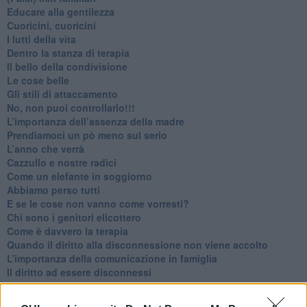
​Educare alla gentilezza
​Cuoricini, cuoricini
I lutti della vita
​Dentro la stanza di terapia
​Il bello della condivisione
Le cose belle
​Gli stili di attaccamento
No, non puoi controllarlo!!!
​L’importanza dell’assenza della madre
​Prendiamoci un pò meno sul serio
​L’anno che verrà
​Cazzullo e nostre radici
​Come un elefante in soggiorno
​Abbiamo perso tutti
E se le cose non vanno come vorresti?
​Chi sono i genitori elicottero
Come è davvero la terapia
Quando il diritto alla disconnessione non viene accolto
​L’importanza della comunicazione in famiglia
​Il diritto ad essere disconnessi
​Il pensiero dicotomico e la salute mentale
​Consigli di lettura per genitori e non solo