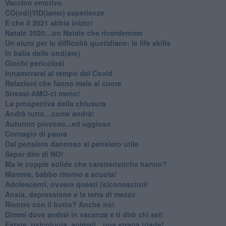
​Vaccino emotivo
CO(ndi)VID(iamo) esperienze
​E che il 2021 abbia inizio!
​Natale 2020…un Natale che ricorderemo
Un aiuto per le difficoltà quotidiane: le life skills
​In balia delle ond(ate)
Giochi pericolosi
Innamorarsi al tempo del Covid
​Relazioni che fanno male al cuore
​Stressi-AMO-ci meno!
​La prospettiva della chiusura
​Andrà tutto…come andrà!
Autunno piovoso...ed uggioso
​Contagio di paura
​Dal pensiero dannoso al pensiero utile
​Saper dire di NO!
​Ma le coppie solide che caratteristiche hanno?
​Mamma, babbo ritorno a scuola!
Adolescenti, ovvero questi (s)conosciuti!
Ansia, depressione e la terra di mezzo
​Rientro con il botto? Anche no!
Dimmi dove andrai in vacanza e ti dirò chi sei!
​Estate, psicologia, animali…una strana triade!