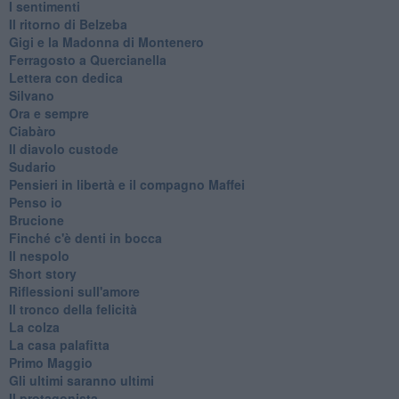
I sentimenti
Il ritorno di Belzeba
Gigi e la Madonna di Montenero
Ferragosto a Quercianella
Lettera con dedica
Silvano
Ora e sempre
Ciabàro
Il diavolo custode
Sudario
Pensieri in libertà e il compagno Maffei
Penso io
Brucione
Finché c'è denti in bocca
Il nespolo
Short story
Riflessioni sull'amore
Il tronco della felicità
La colza
La casa palafitta
Primo Maggio
Gli ultimi saranno ultimi
Il protagonista