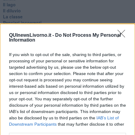
Il lago
Il diluvio
La classe
Pensieri incoerenti
Dal balcone
Insomnia
QUInewsLivorno.it -
Do Not Process My Personal
Information
Il guardiano
Lo sgombero
Erodoto e Tucidide
If you wish to opt-out of the sale, sharing to third parties, or
Il padre della storia
processing of your personal or sensitive information for
Pensieri brevi
targeted advertising by us, please use the below opt-out
L'evoluzione della specie
section to confirm your selection. Please note that after your
Il servizio
opt-out request is processed you may continue seeing
Riflessioni
interest-based ads based on personal information utilized by
L'Oscuro
us or personal information disclosed to third parties prior to
Generazioni
your opt-out. You may separately opt-out of the further
Cristobal
disclosure of your personal information by third parties on the
Il paese dei balocchi
IAB’s list of downstream participants. This information may
Ciò che resta
also be disclosed by us to third parties on the
IAB’s List of
La balena
Downstream Participants
that may further disclose it to other
Vittorio
La bufera
third parties.