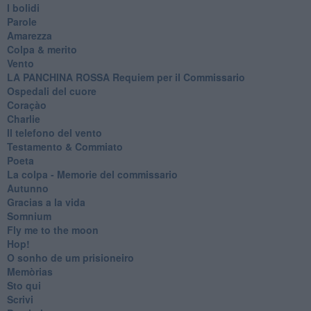
I bolidi
Parole
Amarezza
Colpa & merito
Vento
​LA PANCHINA ROSSA Requiem per il Commissario
Ospedali del cuore
Coraçào
Charlie
Il telefono del vento
Testamento & Commiato
Poeta
​La colpa - Memorie del commissario
Autunno
Gracias a la vida
Somnium
Fly me to the moon
Hop!
O sonho de um prisioneiro
Memòrias
Sto qui
Scrivi