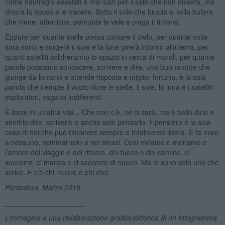
come naufraghi assetati e mai sazi per il sale che non disseta, ma
divora la bocca e le viscere. Sotto il sole che brucia e nella bufera
che viene, atterrisce, percuote le vele e piega il timone.
Eppure per quante stelle possa contare il cielo, per quante volte
sarà sorto e sorgerà il sole e la luna girerà intorno alla terra, per
quanti satelliti solcheranno lo spazio in cerca di mondi, per quante
parole possiamo conoscere, scrivere e dire, una buonanotte che
giunge da lontano e attende risposta e miglior fortuna, è la sola
parola che riempie il vuoto dove le stelle, il sole, la luna e i satelliti
esploratori, vagano indifferenti.
E forse in un’altra vita... Che non c’è, né ci sarà, ma è bello dirlo e
sentirlo dire, scriverlo o anche solo pensarlo. Il pensiero è la sola
cosa di noi che può rimanere sempre e totalmente libera. E fa male
a nessuno, semmai solo a noi stessi. Così viviamo e moriamo e
l’amore del viaggio e del ritorno, del fuoco e del camino, ci
soccorre, ci manca e ci soccorre di nuovo. Ma io sono solo uno che
scrive. E c’è chi muore e chi vive.
Pontedera, Marzo 2019
____________________
L’immagine è una rielaborazione grafico/pittorica di un fotogramma