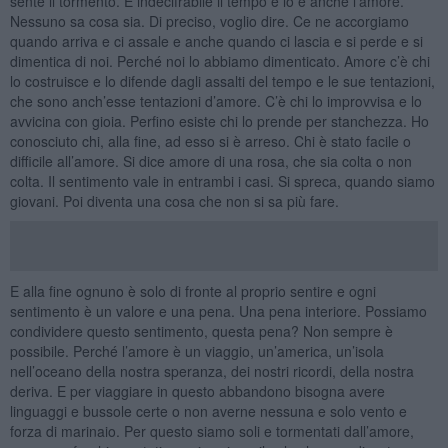
sente il tormento. È indecifrabile il tempo e lo è anche l’amore.
Nessuno sa cosa sia. Di preciso, voglio dire. Ce ne accorgiamo
quando arriva e ci assale e anche quando ci lascia e si perde e si
dimentica di noi. Perché noi lo abbiamo dimenticato. Amore c’è chi
lo costruisce e lo difende dagli assalti del tempo e le sue tentazioni,
che sono anch’esse tentazioni d’amore. C’è chi lo improvvisa e lo
avvicina con gioia. Perfino esiste chi lo prende per stanchezza. Ho
conosciuto chi, alla fine, ad esso si è arreso. Chi è stato facile o
difficile all’amore. Si dice amore di una rosa, che sia colta o non
colta. Il sentimento vale in entrambi i casi. Si spreca, quando siamo
giovani. Poi diventa una cosa che non si sa più fare.
E alla fine ognuno è solo di fronte al proprio sentire e ogni
sentimento è un valore e una pena. Una pena interiore. Possiamo
condividere questo sentimento, questa pena? Non sempre è
possibile. Perché l’amore è un viaggio, un’america, un’isola
nell’oceano della nostra speranza, dei nostri ricordi, della nostra
deriva. E per viaggiare in questo abbandono bisogna avere
linguaggi e bussole certe o non averne nessuna e solo vento e
forza di marinaio. Per questo siamo soli e tormentati dall’amore,