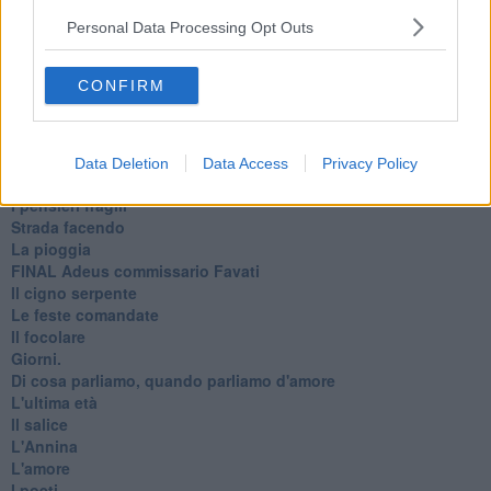
Il mago, la pera e il Bar la Posta
Personal Data Processing Opt Outs
Primavera
Elogio dell'ombra
Pensieri
CONFIRM
Mono logo
Settembre
Fabrizia
​Scilla & Cariddi, un sogno di mezza estate
Data Deletion
Data Access
Privacy Policy
Anna
I pensieri fragili
Strada facendo
La pioggia
FINAL Adeus commissario Favati
Il cigno serpente
Le feste comandate
Il focolare
Giorni.
Di cosa parliamo, quando parliamo d'amore
L'ultima età
Il salice
L'Annina
L'amore
I poeti