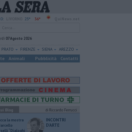
25°
36°
O:
LIVORNO
QuiNews.net
rdì
07 Agosto 2026
PRATO
FIRENZE
SIENA
AREZZO
ste
Animali
Pubblicità
Contatti
ui Blog
di Riccardo Ferrucci
INCONTRI
ucca la mostra
D'ARTE
Marcello
selli “Dialoghi