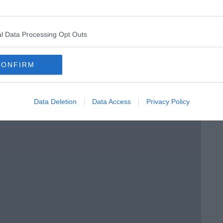
l Data Processing Opt Outs
a 3ª C
CONFIRM
o in classe
Data Deletion
Data Access
Privacy Policy