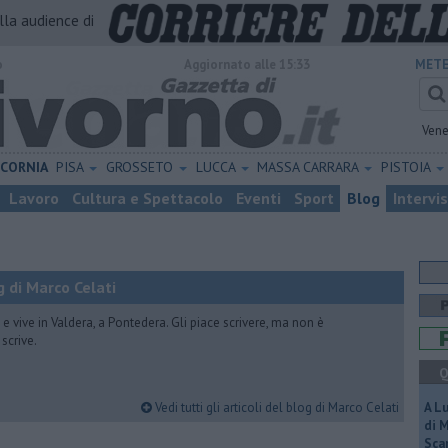
alla audience di
o
Aggiornato alle 15:33
METE
Vene
ICORNIA
PISA
GROSSETO
LUCCA
MASSA CARRARA
PISTOIA
Lavoro
Cultura e Spettacolo
Eventi
Sport
Blog
Intervi
 di Marco Celati
vive in Valdera, a Pontedera. Gli piace scrivere, ma non è
scrive.
Q
Vedi tutti gli articoli del blog di Marco Celati
A L
di 
Scar