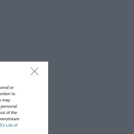
sonal or
ection to
ou may
 personal
out of the
 downstream
B’s List of