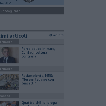
la città"
Condoglianze
imi articoli
Vedi tutti
ttualità
Parco eolico in mare,
Confagricoltura
contraria
ttualità
Retiambiente, M5S:
"Nessun legame con
Giacetti"
ronaca
Quattro chili di droga