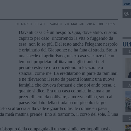
con 
QUI
DI MARCO CELATI - SABATO
28 MAGGIO 2016
ORE 10:19
Davanti casa c'è un nespolo. Qua, dove abito, ci sono
capitato per caso, rincorrendo la vita o fuggendo da
Ult
essa: non lo so più. Del resto anche l'elegante nespolo
è originario del Giappone: ne ha fatta di strada. Sto in
A
una specie di agriturismo, un'ex casa vacanze che un
tempo i proprietari affittavano agli stranieri nel
periodo estivo e ora concedono in locazione a
stanziali come me. La ereditarono in parte da familiari
e ne rilevarono il resto da parenti lontani: una nuova
famiglia che doveva formarsi e che poi andò persa, a
A
quanto si dice. Era una casa colonica in cima a un
pezzo di terra da coltivare, a mezza collina, sotto al
paese. Sul lato della strada ha un piccolo slargo
sto si affaccia sulla valle e guarda oltre: le colline e i paesi
 da metà mattina prende, fino al tramonto, il corso del sole. È una
C
a bisogno della compagnia di un suo simile per impollinarsi e