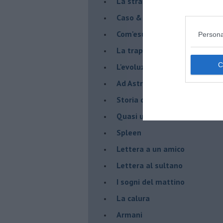
La strada
Caso & cambiamento
Com'esuli pensieri
Persona
La trappola di Tucidide, o dell
L'evoluzione umana
Ad Astra
Storia di io - Quasi un compit
Quasi una lezione
Spleen
Lettera a un amico
Lettera al sultano
I sogni del mattino
La calura
Armani