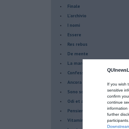
Finale
L'archivio
I nomi
Essere
Res rebus
De mente
La marcia
QUInewsLi
Confessioni del pappagallo
Ancora pensieri & disordine
If you wish 
sensitive in
Sono solo parole
confirm you
Odi et amo
continue se
information 
Pensieri in disordine sparso
further disc
Vitamina D
participants
Downstream 