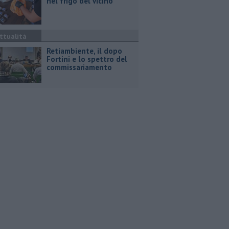
nel frigo del vicino
ttualità
Retiambiente, il dopo
Fortini e lo spettro del
commissariamento