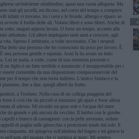
coglierne un'indolente similitudine, quasi una vuota allegoria. Ma
ssere stati gli uccelli, mi dicono, nel corso del tempo a compiere
lli infatti vi trovano, tra i rami e le fronde, albergo e riparo: se
A
i avverte il frullio delle ali. Volano liberi e sono liberi. Anche di
ta sotto, magari appena lavata. O forse un tempo, accanto alla
stato abbattuto. Gli alberi impiegano tanti anni a crescere, agli
vita. Spesso è arbitrario, a volte necessario. Che i nespoli
l'ha detto una persona che ho conosciuto da poco per lavoro. È
È una persona gentile e squisita. Anni fa ha avuto un lutto
ora. Lui ne parla, a volte, come di una memoria presente e
 un figlio è un fatto terribile e innaturale: è insopportabile per i
be essere consentito da una disposizione compassionevole del
come per il tempo che non torna indietro. L'amico Sindaco e la
i piantano, due a due, quegli alberi da frutto.
 genitori, a Tonfano. Nella casa di un collega piaggista del
orse è così che da piccoli si misurano gli spazi e forse allora
ntata di adesso. Mi ricordo un gran sole e l'acqua del mare
nche da grande e più ancora da vecchio. Il babbo con le gambe
di capelli e bianco di carnagione: con la pelle arrossata, seduto
appelli di paglia sulle ginocchia a protezione totale dal sole. E
ni cinquanta, mi spingeva sull'altalena del bagno e mi girava la
 nell'auto del tassista che ci portava al mare. Mi sentivo