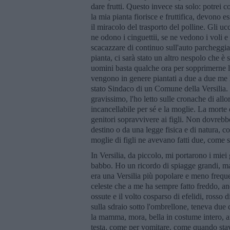
dare frutti. Questo invece sta solo: potrei 
la mia pianta fiorisce e fruttifica, devono e
il miracolo del trasporto del polline. Gli ucce
ne odono i cinguettii, se ne vedono i voli e s
scacazzare di continuo sull'auto parcheggia
pianta, ci sarà stato un altro nespolo che è 
uomini basta qualche ora per sopprimerne la 
vengono in genere piantati a due a due me 
stato Sindaco di un Comune della Versilia. 
gravissimo, l'ho letto sulle cronache di all
incancellabile per sé e la moglie. La morte di
genitori sopravvivere ai figli. Non dovreb
destino o da una legge fisica e di natura, 
moglie di figli ne avevano fatti due, come s
In Versilia, da piccolo, mi portarono i miei
babbo. Ho un ricordo di spiagge grandi, ma f
era una Versilia più popolare e meno freque
celeste che a me ha sempre fatto freddo, a
ossute e il volto cosparso di efelidi, rosso 
sulla sdraio sotto l'ombrellone, teneva due c
la mamma, mora, bella in costume intero, an
testa, come per vomitare, come quando stavo