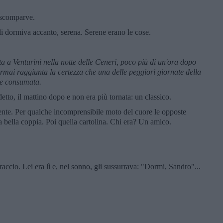
 scomparve.
gli dormiva accanto, serena. Serene erano le cose.
 a Venturini nella notte delle Ceneri, poco pi
ù di un'ora dopo
rmai raggiunta la certezza che una delle peggiori giornate della
te consumata.
tto, il mattino dopo e non era più tornata: un classico.
nente. Per qualche incomprensibile moto del cuore le opposte
 bella coppia. Poi quella cartolina. Chi era? Un amico.
accio. Lei era lì e, nel sonno, gli sussurrava: "Dormi, Sandro"...