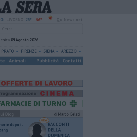
25°
36°
O:
LIVORNO
QuiNews.net
enica
09 Agosto 2026
PRATO
FIRENZE
SIENA
AREZZO
ste
Animali
Pubblicità
Contatti
ui Blog
di Marco Celati
RACCONTI
orie dopo il
DELLA
 bang
DOMENICA