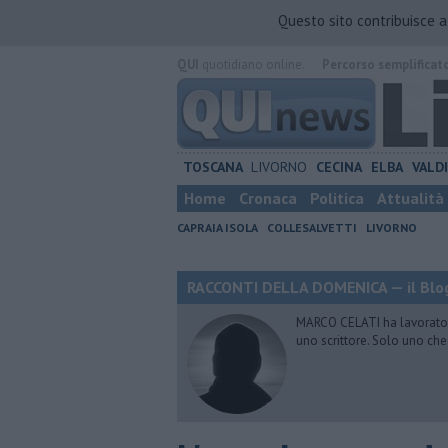
Questo sito contribuisce 
QUI
quotidiano online.
Percorso semplificat
TOSCANA
LIVORNO
CECINA
ELBA
VALD
Home
Cronaca
Politica
Attualità
CAPRAIA ISOLA
COLLESALVETTI
LIVORNO
RACCONTI DELLA DOMENICA — il Blog
MARCO CELATI ha lavorato e 
uno scrittore. Solo uno che 