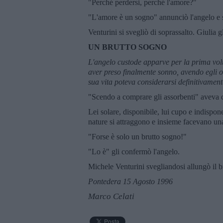
"Perché perdersi, perché l'amore?"
"L'amore è un sogno" annunciò l'angelo e
Venturini si svegliò di soprassalto. Giulia 
UN BRUTTO SOGNO
L'angelo custode apparve per la prima volta
aver preso finalmente sonno, avendo egli o
sua vita poteva considerarsi definitivamen
"Scendo a comprare gli assorbenti" aveva de
Lei solare, disponibile, lui cupo e indispo
nature si attraggono e insieme facevano una
"Forse è solo un brutto sogno!"
"Lo è" gli confermò l'angelo.
Michele Venturini svegliandosi allungò il br
Pontedera 15 Agosto 1996
Marco Celati