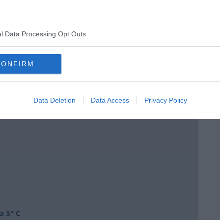
l Data Processing Opt Outs
CONFIRM
Data Deletion
Data Access
Privacy Policy
a 3ª C