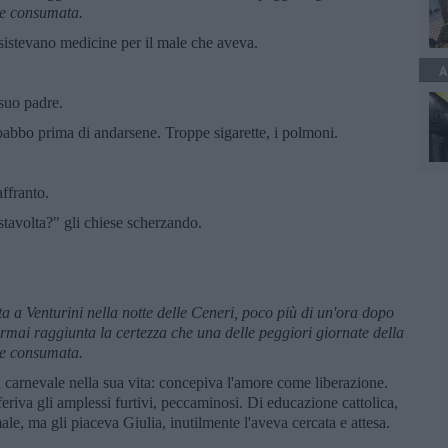
te consumata.
istevano medicine per il male che aveva.
A
suo padre.
babbo prima di andarsene. Troppe sigarette, i polmoni.
ffranto.
tavolta?" gli chiese scherzando.
 a Venturini nella notte delle Ceneri, poco pi
ù di un'ora dopo
rmai raggiunta la certezza che una delle peggiori giornate della
te consumata.
 carnevale nella sua vita: concepiva l'amore come liberazione.
feriva gli amplessi furtivi, peccaminosi. Di educazione cattolica,
le, ma gli piaceva Giulia, inutilmente l'aveva cercata e attesa.