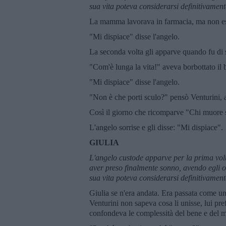
sua vita poteva considerarsi definitivamen
La mamma lavorava in farmacia, ma non es
"Mi dispiace" disse l'angelo.
La seconda volta gli apparve quando fu di 
"Com'è lunga la vita!" aveva borbottato il 
"Mi dispiace" disse l'angelo.
"Non è che porti sculo?" pensò Venturini, a
Così il giorno che ricomparve "Chi muore s
L'angelo sorrise e gli disse: "Mi dispiace".
GIULIA
L'angelo custode apparve per la prima volta
aver preso finalmente sonno, avendo egli o
sua vita poteva considerarsi definitivamen
Giulia se n'era andata. Era passata come un
Venturini non sapeva cosa li unisse, lui pre
confondeva le complessità del bene e del ma