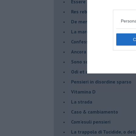
Essere
Res rebus
De mente
Persona
La marcia
Confessioni del pappagallo
Ancora pensieri & disordine
Sono solo parole
Odi et amo
Pensieri in disordine sparso
Vitamina D
La strada
Caso & cambiamento
Com'esuli pensieri
La trappola di Tucidide, o dell