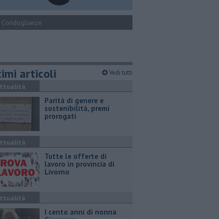
Condoglianze
imi articoli
Vedi tutti
ttualità
Parità di genere e
sostenibilità, premi
prorogati
ttualità
​Tutte le offerte di
lavoro in provincia di
Livorno
ttualità
I cento anni di nonna