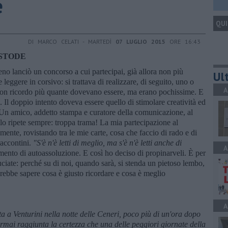
e
QUI
DI MARCO CELATI - MARTEDÌ
07 LUGLIO 2015
ORE 16:43
USTODE
reno lanciò un concorso a cui partecipai, già allora non più
Ult
e leggere in corsivo: si trattava di realizzare, di seguito, uno o
A
 non ricordo più quante dovevano essere, ma erano pochissime. E
 Il doppio intento doveva essere quello di stimolare creatività ed
 Un amico, addetto stampa e curatore della comunicazione, al
 lo ripete sempre: troppa trama! La mia partecipazione al
ente, rovistando tra le mie carte, cosa che faccio di rado e di
raccontini.
"S'
è n'
è letti di meglio, ma s'
è n'
è letti anche di
A
ento di autoassoluzione. E così ho deciso di propinarveli. È per
uciate: perché su di noi, quando sarà, si stenda un pietoso lembo,
ebbe sapere cosa è giusto ricordare e cosa è meglio
A
 a Venturini nella notte delle Ceneri, poco pi
ù di un'ora dopo
rmai raggiunta la certezza che una delle peggiori giornate della