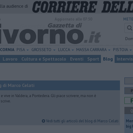
alla audience di
o
Aggiornato alle 07:50
METE
Dom
ICORNIA
PISA
GROSSETO
LUCCA
MASSA CARRARA
PISTOIA
Lavoro
Cultura e Spettacolo
Eventi
Sport
Blog
Intervi
 di Marco Celati
vive in Valdera, a Pontedera. Gli piace scrivere, ma non è
scrive.
Q
Vedi tutti gli articoli del blog di Marco Celati
Mem
big