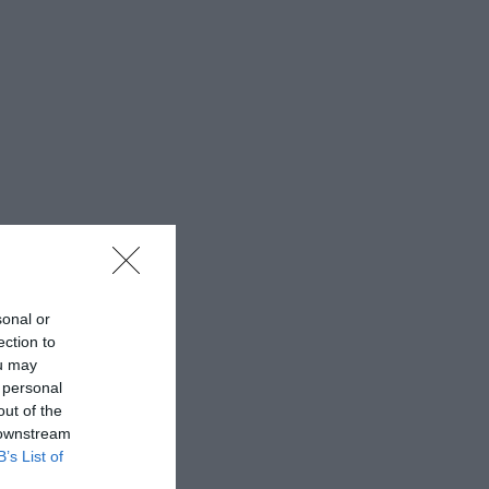
sonal or
ection to
ou may
 personal
out of the
 downstream
B’s List of