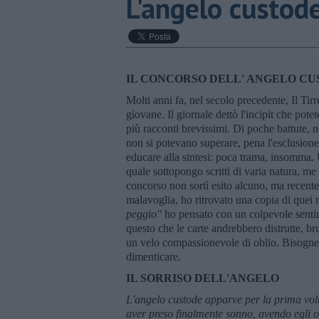
L'angelo custod
IL CONCORSO DELL' ANGELO C
Molti anni fa, nel secolo precedente, Il Tir
giovane. Il giornale dettò l'incipit che potet
più racconti brevissimi. Di poche battute,
non si potevano superare, pena l'esclusione.
educare alla sintesi: poca trama, insomma.
quale sottopongo scritti di varia natura, me
concorso non sortì esito alcuno, ma recentem
malavoglia, ho ritrovato una copia di quei 
peggio"
ho pensato con un colpevole sentim
questo che le carte andrebbero distrutte, br
un velo compassionevole di oblio. Bisogner
dimenticare.
IL SORRISO DELL'ANGELO
L'angelo custode apparve per la prima volta
aver preso finalmente sonno, avendo egli o