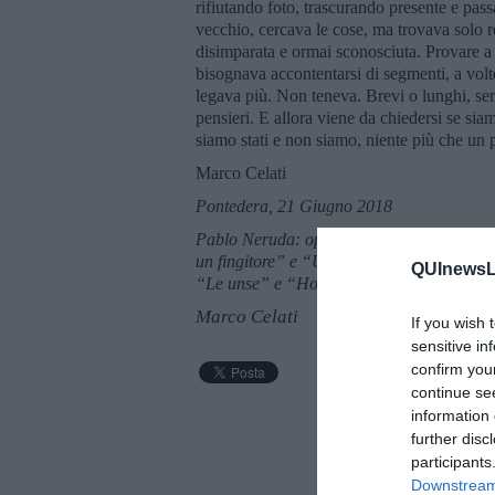
rifiutando foto, trascurando presente e passa
vecchio, cercava le cose, ma trovava solo res
disimparata e ormai sconosciuta. Provare a r
bisognava accontentarsi di segmenti, a volte
legava più. Non teneva. Brevi o lunghi, semp
pensieri. E allora viene da chiedersi se sia
siamo stati e non siamo, niente più che un 
Marco Celati
Pontedera, 21 Giugno 2018
Pablo Neruda: opera citata. Eugenio Mont
un fingitore” e “Una sola moltitudine” a
QUInewsLi
“Le unse” e “Ho perso il griz” su Radio 24
Marco Celati
If you wish 
sensitive in
confirm you
continue se
information 
further disc
participants
Downstream 