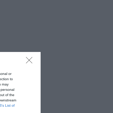
sonal or
ection to
ou may
 personal
out of the
 downstream
B’s List of