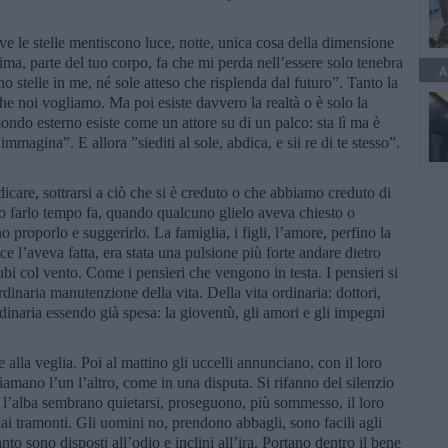
ve le stelle mentiscono luce, notte, unica cosa della dimensione
ma, parte del tuo corpo, fa che mi perda nell’essere solo tenebra
A
no stelle in me, né sole atteso che risplenda dal futuro”. Tanto la
che noi vogliamo. Ma poi esiste davvero la realtà o è solo la
ondo esterno esiste come un attore su di un palco: sta lì ma è
 immagina”. E allora ”siediti al sole, abdica, e sii re di te stesso”.
care, sottrarsi a ciò che si è creduto o che abbiamo creduto di
o farlo tempo fa, quando qualcuno glielo aveva chiesto o
proporlo e suggerirlo. La famiglia, i figli, l’amore, perfino la
e l’aveva fatta, era stata una pulsione più forte andare dietro
bi col vento. Come i pensieri che vengono in testa. I pensieri si
inaria manutenzione della vita. Della vita ordinaria: dottori,
dinaria essendo già spesa: la gioventù, gli amori e gli impegni
alla veglia. Poi al mattino gli uccelli annunciano, con il loro
hiamano l’un l’altro, come in una disputa. Si rifanno del silenzio
o l’alba sembrano quietarsi, proseguono, più sommesso, il loro
dai tramonti. Gli uomini no, prendono abbagli, sono facili agli
to sono disposti all’odio e inclini all’ira. Portano dentro il bene