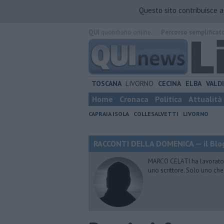
Questo sito contribuisce 
QUI
quotidiano online.
Percorso semplificat
TOSCANA
LIVORNO
CECINA
ELBA
VALD
Home
Cronaca
Politica
Attualità
CAPRAIA ISOLA
COLLESALVETTI
LIVORNO
RACCONTI DELLA DOMENICA — il Blog
MARCO CELATI ha lavorato e 
uno scrittore. Solo uno che 