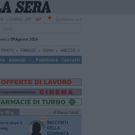
25°
36°
O:
LIVORNO
QuiNews.net
enica
09 Agosto 2026
PRATO
FIRENZE
SIENA
AREZZO
ste
Animali
Pubblicità
Contatti
ui Blog
di Marco Celati
RACCONTI
orie dopo il
DELLA
 bang
DOMENICA