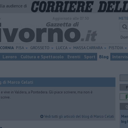
alla audience di
o
Aggiornato alle 07:50
METE
Dom
ICORNIA
PISA
GROSSETO
LUCCA
MASSA CARRARA
PISTOIA
Lavoro
Cultura e Spettacolo
Eventi
Sport
Blog
Intervi
 di Marco Celati
vive in Valdera, a Pontedera. Gli piace scrivere, ma non è
scrive.
Q
Vedi tutti gli articoli del blog di Marco Celati
Mem
big