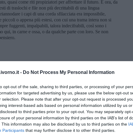
to, quasi come riti propiziatori per affrettare il futuro. E ora, da
ti di traslochi e file non più decrittabili di una lingua
iannodare i capi di una corda sfilacciata era impossibile,
 piccoli o appena più estesi, con cui una trama intera non si
re fuggenti, impalpabili, talora indecifrabili, così sono i
mo qui, in carne e ossa, o da qualche parte con loro. Se non
pensiero.
ale: “Corno inglese”. Fernando Pessoa: raccolte “Il poeta e
 cura di Antonio Tabucchi. Orfeo Bastoni (Leonardo Manera):
vorno.it -
Do Not Process My Personal Information
. Il dipinto “Pensieri e nuvole” è dell’autore.
to opt-out of the sale, sharing to third parties, or processing of your per
formation for targeted advertising by us, please use the below opt-out s
r selection. Please note that after your opt-out request is processed y
eing interest-based ads based on personal information utilized by us or
disclosed to third parties prior to your opt-out. You may separately opt-
losure of your personal information by third parties on the IAB’s list of
. This information may also be disclosed by us to third parties on the
IA
Participants
that may further disclose it to other third parties.