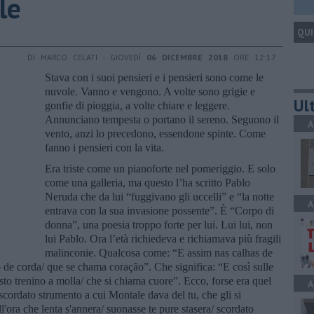
le
QUI
DI MARCO CELATI - GIOVEDÌ
06 DICEMBRE 2018
ORE 12:17
Stava con i suoi pensieri e i pensieri sono come le
nuvole. Vanno e vengono. A volte sono grigie e
Ult
gonfie di pioggia, a volte chiare e leggere.
Annunciano tempesta o portano il sereno. Seguono il
A
vento, anzi lo precedono, essendone spinte. Come
fanno i pensieri con la vita.
Era triste come un pianoforte nel pomeriggio. E solo
come una galleria, ma questo l’ha scritto Pablo
Neruda che da lui “fuggivano gli uccelli” e “la notte
A
entrava con la sua invasione possente”. È “Corpo di
donna”, una poesia troppo forte per lui. Lui lui, non
lui Pablo. Ora l’età richiedeva e richiamava più fragili
malinconie. Qualcosa come: “E assim nas calhas de
io de corda/ que se chama coração”. Che significa: “E così sulle
uesto trenino a molla/ che si chiama cuore”. Ecco, forse era quel
A
scordato strumento a cui Montale dava del tu, che gli si
'ora che lenta s'annera/ suonasse te pure stasera/ scordato