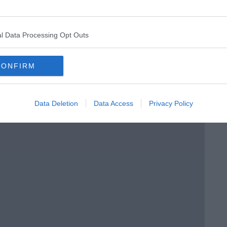
l Data Processing Opt Outs
menica” di Marco Celati
CONFIRM
Data Deletion
Data Access
Privacy Policy