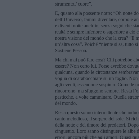
strumento,/ cuore”.
E, quanto alla possente notte: “Oh notte do
dell’Universo, fammi diventare, corpo e ani
e diventi notte anch’io, senza sogni che sia
realtà è sempre inferiore o superiore a ciò 
nostra visione del mondo che la crea? “Il m
un’altra cosa”. Poiché “niente si sa, tutto si
Sostiene Pessoa.
Ma chi mai può fare così? Chi potrebbe abdi
essere? Non certo lui. Forse avrebbe dovut
qualcuna, quando le circostanze sembravano 
voglia di scarabocchiare su un foglio. Non c
agli eventi, essendone sospinto. Come le nu
rincorrono, ma sfuggono sempre. Resta l’ord
pasticche, a volte camminare. Quella straor
del mondo.
Resta questo sonno intermittente che induce 
canto melodioso, il sorgere del sole. Si ric
della notte e del timore dei predatori. Dop
cinguettio. Loro sanno distinguere le albe 
errori, ancora più che agli amori. Quasi quan