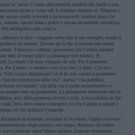
no se’ stessi. Ci sono stati terroristi sensibili alle foglie e non
e non erano niente e, come tali, li abbiamo dimenticati. Dittature e
sono ancora emuli, convinti o inconsapevoli. Sembra quasi che
, insieme, questo fallace potere e questa inesauribile debolezza.
 Più intelligente e più sciocco.
nforcare la bici e viaggiare nella città al suo risveglio, sentire il
prelievo del sangue. Trovare già la fila di persone più solerti,
aziente. Fiducioso o almeno speranzoso che l’analisi risulterà
no tutti: di essere felice o comunque non infelice, di
orte. La morte e le tasse vengono da sole. Per il momento
a. Per il dopo c’è tempo e non si sa che c’è dopo. Chi dice
à. Non ci sono depliant per l’al di là, solo santini a promettere
 “fassina conoscenza della vita”, questa “vita padellara,
enzinante nel mondo”, per dirla con il poeta metasemantico e
 Era sempre stato un gradualista. La palingenesi universale non lo
fidava, anzi, della promessa di terre e cieli. Aveva creduto in Dio
 sulla Terra deve essere conseguito ciò che è giusto e uguale e
mano ciò che definisce l’umanità.
 Ricordarsi di ricordare, ricordare di ricordarsi. Oppure invocare
ale smemoratezza degli uomini e del tempo. Ripararsi all’ombra
e aveva preferito quest’ultima opzione, buttando documenti,