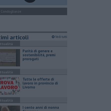
Condoglianze
imi articoli
Vedi tutti
ttualità
Parità di genere e
sostenibilità, premi
prorogati
ttualità
​Tutte le offerte di
lavoro in provincia di
Livorno
ttualità
I cento anni di nonna