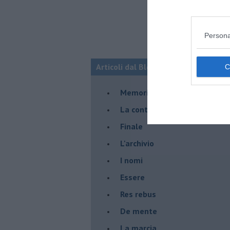
Persona
Articoli dal Blog “Racconti della do
Memorie dopo il big bang
La controversia degli azzimi
Finale
L'archivio
I nomi
Essere
Res rebus
De mente
La marcia