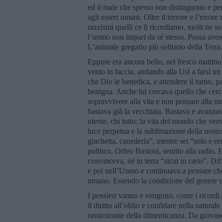
ed il male che spesso non distinguono e pensa
agli esseri umani. Oltre il terrore e l’error
razzismi quelli ce li ricordiamo, molti ne 
l’uomo non impari da sé stesso. Possa avere
L’animale gregario più solitario della Terra.
Eppure era ancora bello, nel fresco mattino, i
vento in faccia, andando alla Usl a farsi un 
che Dio le benedica, e attendere il turno, p
benigna. Anche lui cercava quello che cerca
sopravvivere alla vita e non pensare alla m
bastava già la vecchiaia. Bastava e avanzav
niente, chi tutto: la vita del mondo che verr
luce perpetua e la sublimazione della nostra
giachetta, canederla”, mentre sei “solo e r
politico, Orfeo Bastoni, sentito alla radio.
convinceva, né in terra “sicut in cælo”. Dif
e poi nell’Uomo e continuava a pensare che
umano. Essendo la condizione del genere u
I pensieri vanno e vengono, come i ricordi.
il diritto all’oblio e confidare nella natur
rassicurante della dimenticanza. Da giovan