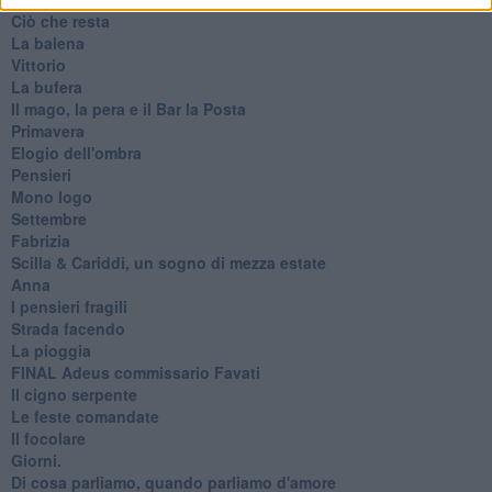
Ciò che resta
La balena
Vittorio
La bufera
Il mago, la pera e il Bar la Posta
Primavera
Elogio dell'ombra
Pensieri
Mono logo
Settembre
Fabrizia
​Scilla & Cariddi, un sogno di mezza estate
Anna
I pensieri fragili
Strada facendo
La pioggia
FINAL Adeus commissario Favati
Il cigno serpente
Le feste comandate
Il focolare
Giorni.
Di cosa parliamo, quando parliamo d'amore