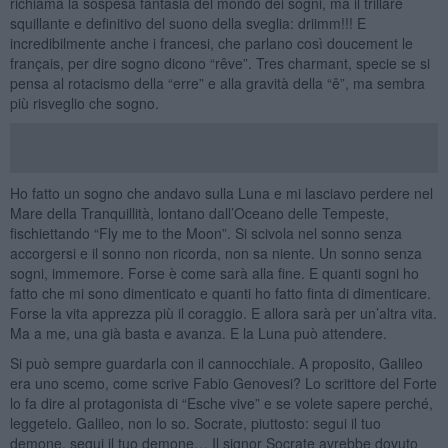
richiama la sospesa fantasia del mondo dei sogni, ma il trillare
squillante e definitivo del suono della sveglia: driimm!!! E
incredibilmente anche i francesi, che parlano così doucement le
français, per dire sogno dicono “rêve”. Tres charmant, specie se si
pensa al rotacismo della “erre” e alla gravità della “ê”, ma sembra
più risveglio che sogno.
Ho fatto un sogno che andavo sulla Luna e mi lasciavo perdere nel
Mare della Tranquillità, lontano dall’Oceano delle Tempeste,
fischiettando “Fly me to the Moon”. Si scivola nel sonno senza
accorgersi e il sonno non ricorda, non sa niente. Un sonno senza
sogni, immemore. Forse è come sarà alla fine. E quanti sogni ho
fatto che mi sono dimenticato e quanti ho fatto finta di dimenticare.
Forse la vita apprezza più il coraggio. E allora sarà per un’altra vita.
Ma a me, una già basta e avanza. E la Luna può attendere.
Si può sempre guardarla con il cannocchiale. A proposito, Galileo
era uno scemo, come scrive Fabio Genovesi? Lo scrittore del Forte
lo fa dire al protagonista di “Esche vive” e se volete sapere perché,
leggetelo. Galileo, non lo so. Socrate, piuttosto: segui il tuo
demone, segui il tuo demone… Il signor Socrate avrebbe dovuto