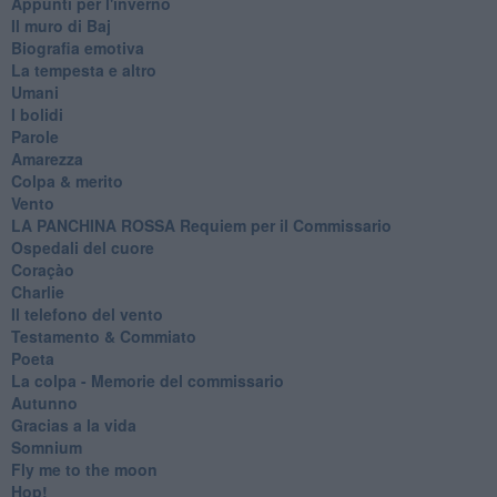
Appunti per l'inverno
Il muro di Baj
Biografia emotiva
La tempesta e altro
Umani
I bolidi
Parole
Amarezza
Colpa & merito
Vento
​LA PANCHINA ROSSA Requiem per il Commissario
Ospedali del cuore
Coraçào
Charlie
Il telefono del vento
Testamento & Commiato
Poeta
​La colpa - Memorie del commissario
Autunno
Gracias a la vida
Somnium
Fly me to the moon
Hop!