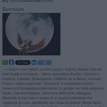
,
Martedì
ore 08:00
Blog
05 Dicembre 2023
Somnium
. —
Sogno o son desto? La vita è sogno. Sognai, placide cose dei
miei novelli anni sognai… Senza scomodare Eraclito, Cicerone e
Scipione, Cartesio, Shakespeare, Calderón de la Barca, Carducci,
Freud e chissà quanti altri. “Somnium” è considerato il primo
romanzo di fantascienza della storia. Lo scrisse nel 1609 Johannes
Kepler, Giovanni Keplero, astronomo della corte asburgica.
Racconta di aver letto in sogno di un giovane islandese che
raggiunge la Luna, identificata con l’isola di Levania. Sergio Solmi,