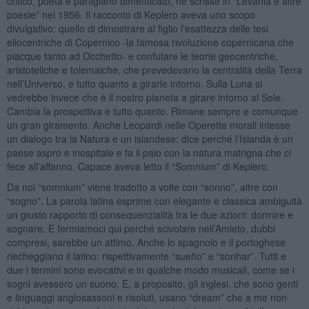
critico, poeta e partigiano dimenticato, ne scrisse in “Levania e altre
poesie” nel 1956. Il racconto di Keplero aveva uno scopo
divulgativo: quello di dimostrare al figlio l’esattezza delle tesi
eliocentriche di Copernico -la famosa rivoluzione copernicana che
piacque tanto ad Occhetto- e confutare le teorie geocentriche,
aristoteliche e tolemaiche, che prevedevano la centralità della Terra
nell’Universo, e tutto quanto a girarle intorno. Sulla Luna si
vedrebbe invece che è il nostro pianeta a girare intorno al Sole.
Cambia la prospettiva e tutto quanto. Rimane sempre e comunque
un gran giramento. Anche Leopardi nelle Operette morali intesse
un dialogo tra la Natura e un islandese: dice perché l’Islanda è un
paese aspro e inospitale e fa il paio con la natura matrigna che ci
fece all’affanno. Capace aveva letto il “Somnium” di Keplero.
Da noi “somnium” viene tradotto a volte con “sonno”, altre con
“sogno”. La parola latina esprime con elegante e classica ambiguità
un giusto rapporto di consequenzialità tra le due azioni: dormire e
sognare. E fermiamoci qui perché scivolare nell’Amleto, dubbi
compresi, sarebbe un attimo. Anche lo spagnolo e il portoghese
riecheggiano il latino: rispettivamente “sueño” e “sonhar”. Tutti e
due i termini sono evocativi e in qualche modo musicali, come se i
sogni avessero un suono. E, a proposito, gli inglesi, che sono genti
e linguaggi anglosassoni e risoluti, usano “dream” che a me non