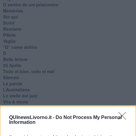
O sonho de um prisioneiro
Memòrias
Sto qui
Scrivi
Bestiario
Pillole
Veglia
​“D” come delitto
D
Belle lettere
25 Aprile
Todo el bien, todo el mal
Silenzio
Le parole
​L’Australiana
Le stelle del jazz
Vita & morte
Auguri
Moro
QUInewsLivorno.it -
Do Not Process My Personal
Passanti
Information
Continuando, la nonna e il carretto
Metaverso smart