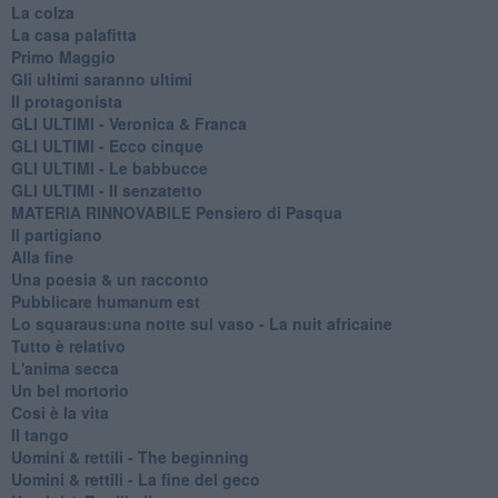
La colza
La casa palafitta
Primo Maggio
Gli ultimi saranno ultimi
Il protagonista
GLI ULTIMI - Veronica & Franca
GLI ULTIMI - Ecco cinque
GLI ULTIMI - Le babbucce
GLI ULTIMI - Il senzatetto
MATERIA RINNOVABILE Pensiero di Pasqua
Il partigiano
Alla fine
Una poesia & un racconto
Pubblicare humanum est
Lo squaraus:una notte sul vaso - La nuit africaine
Tutto è relativo
L'anima secca
Un bel mortorio
Cosi è la vita
Il tango
​Uomini & rettili - The beginning
​Uomini & rettili - La fine del geco