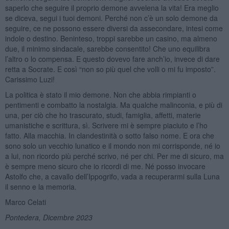
saperlo che seguire il proprio demone avvelena la vita! Era meglio
se diceva, segui i tuoi demoni. Perché non c’è un solo demone da
seguire, ce ne possono essere diversi da assecondare, intesi come
indole o destino. Beninteso, troppi sarebbe un casino, ma almeno
due, il minimo sindacale, sarebbe consentito! Che uno equilibra
l’altro o lo compensa. E questo dovevo fare anch’io, invece di dare
retta a Socrate. E così “non so più quel che volli o mi fu imposto”.
Carissimo Luzi!
La politica è stato il mio demone. Non che abbia rimpianti o
pentimenti e combatto la nostalgia. Ma qualche malinconia, e più di
una, per ciò che ho trascurato, studi, famiglia, affetti, materie
umanistiche e scrittura, sì. Scrivere mi è sempre piaciuto e l’ho
fatto. Alla macchia. In clandestinità o sotto falso nome. E ora che
sono solo un vecchio lunatico e il mondo non mi corrisponde, né io
a lui, non ricordo più perché scrivo, né per chi. Per me di sicuro, ma
è sempre meno sicuro che io ricordi di me. Né posso invocare
Astolfo che, a cavallo dell’Ippogrifo, vada a recuperarmi sulla Luna
il senno e la memoria.
Marco Celati
Pontedera, Dicembre 2023