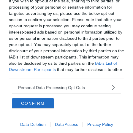
If you wish to opt-out of the sale, sharing to third parties, or
Fiamme
processing of your personal or sensitive information for
Anzi
Confessioni autoreferenziali
targeted advertising by us, please use the below opt-out
Utopie
section to confirm your selection. Please note that after your
Estate
opt-out request is processed you may continue seeing
Il lago
interest-based ads based on personal information utilized by
Il diluvio
us or personal information disclosed to third parties prior to
La classe
your opt-out. You may separately opt-out of the further
Pensieri incoerenti
disclosure of your personal information by third parties on the
Dal balcone
IAB’s list of downstream participants. This information may
Insomnia
also be disclosed by us to third parties on the
IAB’s List of
Il guardiano
Downstream Participants
that may further disclose it to other
Lo sgombero
third parties.
Erodoto e Tucidide
Il padre della storia
Personal Data Processing Opt Outs
Pensieri brevi
L'evoluzione della specie
Il servizio
CONFIRM
Riflessioni
L'Oscuro
Generazioni
Data Deletion
Data Access
Privacy Policy
Cristobal
Il paese dei balocchi