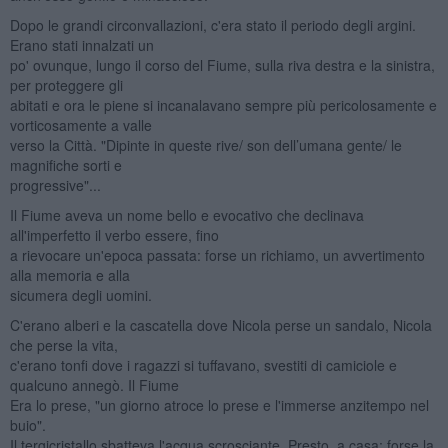
Dopo le grandi circonvallazioni, c'era stato il periodo degli argini.
Erano stati innalzati un
po' ovunque, lungo il corso del Fiume, sulla riva destra e la sinistra,
per proteggere gli
abitati e ora le piene si incanalavano sempre più pericolosamente e
vorticosamente a valle
verso la Città. "Dipinte in queste rive/ son dell’umana gente/ le
magnifiche sorti e
progressive"...
Il Fiume aveva un nome bello e evocativo che declinava
all'imperfetto il verbo essere, fino
a rievocare un'epoca passata: forse un richiamo, un avvertimento
alla memoria e alla
sicumera degli uomini.
C'erano alberi e la cascatella dove Nicola perse un sandalo, Nicola
che perse la vita,
c'erano tonfi dove i ragazzi si tuffavano, svestiti di camiciole e
qualcuno annegò. Il Fiume
Era lo prese, "un giorno atroce lo prese e l'immerse anzitempo nel
buio".
Il tergicristallo sbatteva l'acqua scrosciante. Presto, a casa; forse la