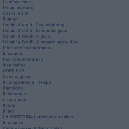
L'anima secca
Un bel mortorio
Cosi è la vita
Il tango
​Uomini & rettili - The beginning
​Uomini & rettili - La fine del geco
Uomini & Rettili - Il geco
Uomini & Rettili - Il ramarro smeraldino
Prima che mi addormenti
In carcere
Racconto interattivo
Igea marina
​NORD SUD
La marsigliese
Il compleanno e il tempo
Barcelona
Il temporale
L'astronauta
Il frate
Il faro
​LA SCRITTURA Lettera ad un amico
Il romanzo
Cinque poesie di Marco Celati