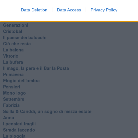
L'evoluzione della specie
Il servizio
Data Deletion
Data Access
Privacy Policy
Riflessioni
L'Oscuro
Generazioni
Cristobal
Il paese dei balocchi
Ciò che resta
La balena
Vittorio
La bufera
Il mago, la pera e il Bar la Posta
Primavera
Elogio dell'ombra
Pensieri
Mono logo
Settembre
Fabrizia
​Scilla & Cariddi, un sogno di mezza estate
Anna
I pensieri fragili
Strada facendo
La pioggia