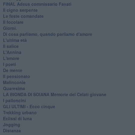
FINAL Adeus commissario Favati
Il cigno serpente
Le feste comandate
Il focolare
Giorni.
Di cosa parliamo, quando parliamo d'amore
L'ultima età
Il salice
L'Annina
L'amore
I poeti
De mente
Il pensionato
Malinconie
Quaresima
LA BIONDA DI SOIANA Memorie del Celati giovane
I palloncini
GLI ULTIMI - Ecco cinque
Trekking urbano
Eclissi di luna
Jogging
Distanza