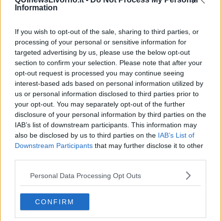
Vita & morte
Information
Auguri
Moro
If you wish to opt-out of the sale, sharing to third parties, or
Passanti
processing of your personal or sensitive information for
Continuando, la nonna e il carretto
targeted advertising by us, please use the below opt-out
Metaverso smart
Fiamme
section to confirm your selection. Please note that after your
Anzi
opt-out request is processed you may continue seeing
Confessioni autoreferenziali
interest-based ads based on personal information utilized by
Utopie
us or personal information disclosed to third parties prior to
Estate
your opt-out. You may separately opt-out of the further
Il lago
disclosure of your personal information by third parties on the
Il diluvio
IAB’s list of downstream participants. This information may
La classe
also be disclosed by us to third parties on the
IAB’s List of
Pensieri incoerenti
Downstream Participants
that may further disclose it to other
Dal balcone
third parties.
Insomnia
Il guardiano
Personal Data Processing Opt Outs
Lo sgombero
Erodoto e Tucidide
Il padre della storia
CONFIRM
Pensieri brevi