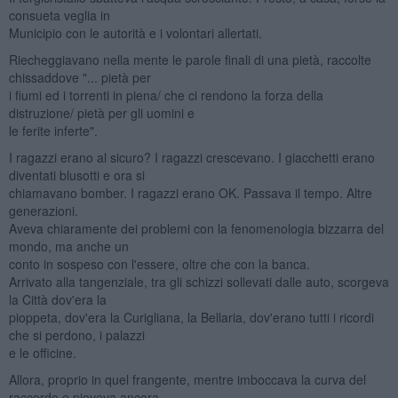
consueta veglia in
Municipio con le autorità e i volontari allertati.
Riecheggiavano nella mente le parole finali di una pietà, raccolte
chissaddove "... pietà per
i fiumi ed i torrenti in piena/ che ci rendono la forza della
distruzione/ pietà per gli uomini e
le ferite inferte".
I ragazzi erano al sicuro? I ragazzi crescevano. I giacchetti erano
diventati blusotti e ora si
chiamavano bomber. I ragazzi erano OK. Passava il tempo. Altre
generazioni.
Aveva chiaramente dei problemi con la fenomenologia bizzarra del
mondo, ma anche un
conto in sospeso con l'essere, oltre che con la banca.
Arrivato alla tangenziale, tra gli schizzi sollevati dalle auto, scorgeva
la Città dov'era la
pioppeta, dov'era la Curigliana, la Bellaria, dov'erano tutti i ricordi
che si perdono, i palazzi
e le officine.
Allora, proprio in quel frangente, mentre imboccava la curva del
raccordo e pioveva ancora