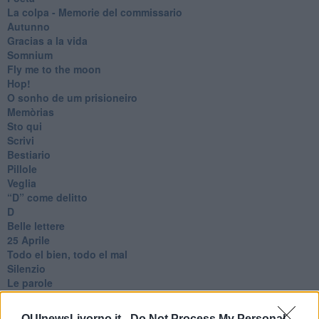
​La colpa - Memorie del commissario
Autunno
Gracias a la vida
Somnium
Fly me to the moon
Hop!
O sonho de um prisioneiro
Memòrias
Sto qui
Scrivi
Bestiario
Pillole
Veglia
​“D” come delitto
D
Belle lettere
25 Aprile
Todo el bien, todo el mal
Silenzio
Le parole
​L’Australiana
Le stelle del jazz
QUInewsLivorno.it -
Do Not Process My Personal