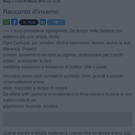
,
Lunedì
ore 12:24
Blog
23 Marzo 2015
Racconto d'inverno
. —
L'auto procedeva zigzagando. Da tempo nella Valdera non
esisteva più una strada diritta.
Ogni Comune, per smaltire rifiuti e racimolare risorse, aveva la sua
discarica. Pesanti
camion, provenienti da tutta la regione, ansimavano per i centri
urbani, scaricando le loro
mefitiche esalazioni e intasando di traffico città e paesi.
Ovunque erano sorti comitati di protesta. Così, grandi e piccole
circonvallazioni erano
state realizzate a tempo di record.
Da allora tutti i percorsi si svolgevano in linea curva e la zona si era
trasformata in un
gigantesco raccordo anulare.
Grandi slarghi d'asfalto tagliavano i campi che un tempo erano stati