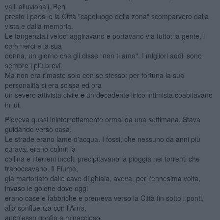
valli alluvionali. Ben
presto i paesi e la Città "capoluogo della zona" scomparvero dalla
vista e dalla memoria.
Le tangenziali veloci aggiravano e portavano via tutto: la gente, i
commerci e la sua
donna, un giorno che gli disse "non ti amo". I migliori addii sono
sempre i più brevi.
Ma non era rimasto solo con se stesso: per fortuna la sua
personalità si era scissa ed ora
un severo attivista civile e un decadente lirico intimista coabitavano
in lui.
Pioveva quasi ininterrottamente ormai da una settimana. Stava
guidando verso casa.
Le strade erano lame d'acqua. I fossi, che nessuno da anni più
curava, erano colmi; la
collina e i terreni incolti precipitavano la pioggia nei torrenti che
traboccavano. Il Fiume,
già martoriato dalle cave di ghiaia, aveva, per l'ennesima volta,
invaso le golene dove oggi
erano case e fabbriche e premeva verso la Città fin sotto i ponti,
alla confluenza con l'Arno,
anch'esso gonfio e minaccioso.