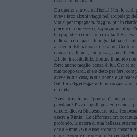
casa. Ora può uscire.
Da quanto si trova nell'isola? Non lo sa d
aveva fatto alcuni viaggi nell'arcipelago d
vita super impegnata, fuggire, pur in ritard
piacere di non esserci, sopraggiunti dopo l'
tempo, inteso come anni di vita. Il Festiva
culturali con i paesi di lingua latina o lu
al seguito istituzionale. C'era un "Centrum
conosco la lingua, non posso, come faccio,
Di più: insostituibile. Eppure il mondo non
forse anche meglio, senza di lui. Ora se n
mai troppo tardi, si era detto per farsi cora
aveva la sua casa, la sua donna e gli piaceva
Sal. La valigia leggera di un viaggiatore, u
era fatta.
Aveva trovato una "pousada", una pensione
pensione? Pizza napoli, gelateria veneta, pa
temere, diceva Shakespeare nella Tempesta; l
essere a Rimini. La differenza era costituit
profondo, la natura di una bellezza atterrent
che a Rimini. Gli Alisei soffiano costanti sul
clima. Pensare che si era in Novembre! Si r