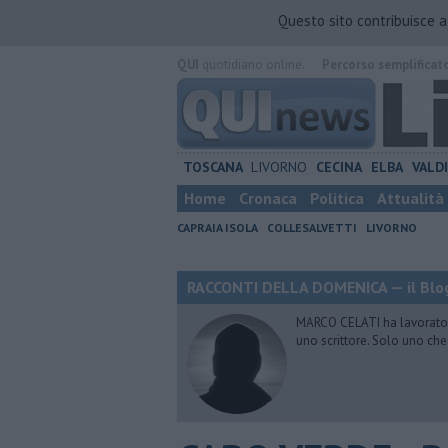
Questo sito contribuisce 
QUI
quotidiano online.
Percorso semplificat
TOSCANA
LIVORNO
CECINA
ELBA
VALD
Home
Cronaca
Politica
Attualità
CAPRAIA ISOLA
COLLESALVETTI
LIVORNO
RACCONTI DELLA DOMENICA — il Blog
MARCO CELATI ha lavorato e 
uno scrittore. Solo uno che 