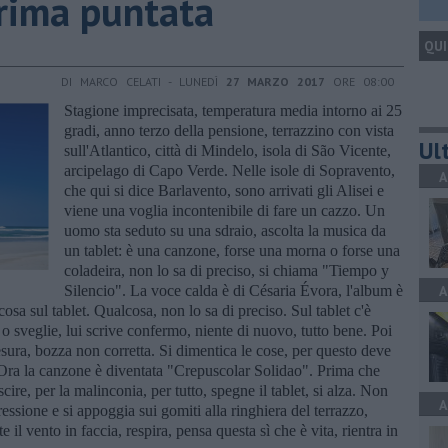
rima puntata
QUI
DI MARCO CELATI - LUNEDÌ
27 MARZO 2017
ORE 08:00
Stagione imprecisata, temperatura media intorno ai 25
gradi, anno terzo della pensione, terrazzino con vista
Ult
sull'Atlantico, città di Mindelo, isola di São Vicente,
arcipelago di Capo Verde. Nelle isole di Sopravento,
A
che qui si dice Barlavento, sono arrivati gli Alisei e
viene una voglia incontenibile di fare un cazzo. Un
uomo sta seduto su una sdraio, ascolta la musica da
un tablet: è una canzone, forse una morna o forse una
coladeira, non lo sa di preciso, si chiama "Tiempo y
Silencio". La voce calda è di Césaria Évora, l'album è
A
sa sul tablet. Qualcosa, non lo sa di preciso. Sul tablet c'è
 o sveglie, lui scrive confermo, niente di nuovo, tutto bene. Poi
tesura, bozza non corretta. Si dimentica le cose, per questo deve
 Ora la canzone è diventata "Crepuscolar Solidao". Prima che
cire, per la malinconia, per tutto, spegne il tablet, si alza. Non
A
ssione e si appoggia sui gomiti alla ringhiera del terrazzo,
 il vento in faccia, respira, pensa questa sì che è vita, rientra in