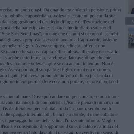
i preciso, un anno quasi. Da quando era andato in pensione, prima
ella repubblica capoverdiana. Voleva staccare un po' con la sua
A
o dalla suggestione del desiderio di fuga e dall'evocazione del
epoca della partecipazione. E parecchio in ritardo sul suo di
l "Sete Sois Sete Luas", un ente che da anni si occupa di scambi
sofona gli aveva proposto spesso di andare a Capo Verde, insieme
" gemellato laggiù. Aveva sempre declinato l'offerta: non
 se manco chissà cosa capita. Gli sembrava di essere necessario.
 si sarebbe certo fermato, sarebbe andato avanti ugualmente,
e rendeva conto e voleva capire se era ancora in tempo. Non è
ggio. Aveva portato il suo gatto al figlio: ormai era un uomo,
no i gatti. Poi aveva prenotato un volo di linea per l'isola di
n giorno intero per decidere cosa non portare, sei ore di volo ed
 vicino al mare. Dove può andare un pensionato, se non in una
rlavano italiano, tutti compatrioti. L'isola è piena di rumori, non
'isola di Sal era piena di italiani da far paura, sembrava di
a dalle spiagge interminabili, bianche o dorate, il mare cobalto e
e, il paesaggio lunare della salina, l'orizzonte infinito. Meglio
l'isola e consentono di sopportare il sole, il caldo e l'aridità del
imaneva senza fiato davanti al paesaggio, avvertivi un senso di