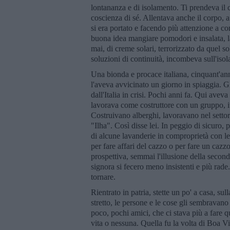
lontananza e di isolamento. Ti prendeva il cu
coscienza di sé. Allentava anche il corpo, 
si era portato e facendo più attenzione a 
buona idea mangiare pomodori e insalata, l
mai, di creme solari, terrorizzato da quel 
soluzioni di continuità, incombeva sull'isola
Una bionda e procace italiana, cinquant'ann
l'aveva avvicinato un giorno in spiaggia. Gli
dall'Italia in crisi. Pochi anni fa. Qui ave
lavorava come costruttore con un gruppo, it
Costruivano alberghi, lavoravano nel settore
"Ilha". Così disse lei. In peggio di sicuro, 
di alcune lavanderie in comproprietà con le
per fare affari del cazzo o per fare un cazzo
prospettiva, semmai l'illusione della second
signora si fecero meno insistenti e più rade
tornare.
Rientrato in patria, stette un po' a casa, sul
stretto, le persone e le cose gli sembravano 
poco, pochi amici, che ci stava più a fare qu
vita o nessuna. Quella fu la volta di Boa Vis