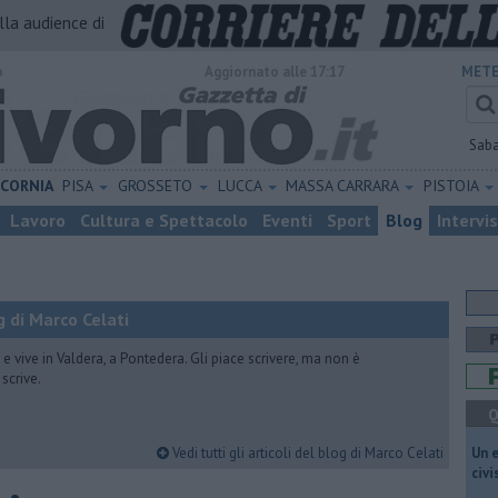
alla audience di
o
Aggiornato alle 17:17
METE
Sab
ICORNIA
PISA
GROSSETO
LUCCA
MASSA CARRARA
PISTOIA
Lavoro
Cultura e Spettacolo
Eventi
Sport
Blog
Intervi
 di Marco Celati
vive in Valdera, a Pontedera. Gli piace scrivere, ma non è
scrive.
Q
Vedi tutti gli articoli del blog di Marco Celati
​Un 
civ