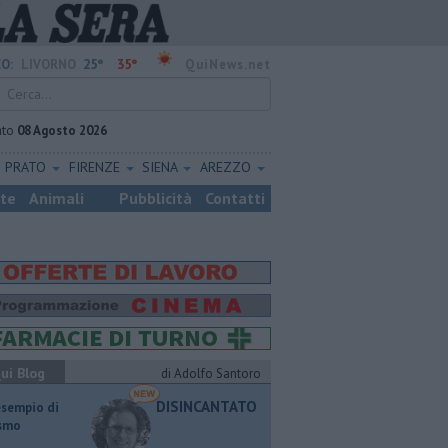
25°
35°
O:
LIVORNO
QuiNews.net
ato
08 Agosto 2026
PRATO
FIRENZE
SIENA
AREZZO
ste
Animali
Pubblicità
Contatti
ui Blog
di Adolfo Santoro
DISINCANTATO
esempio di
ismo