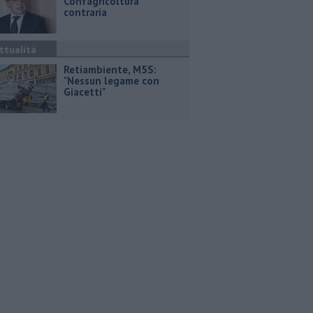
Confagricoltura
contraria
ttualità
Retiambiente, M5S:
"Nessun legame con
Giacetti"