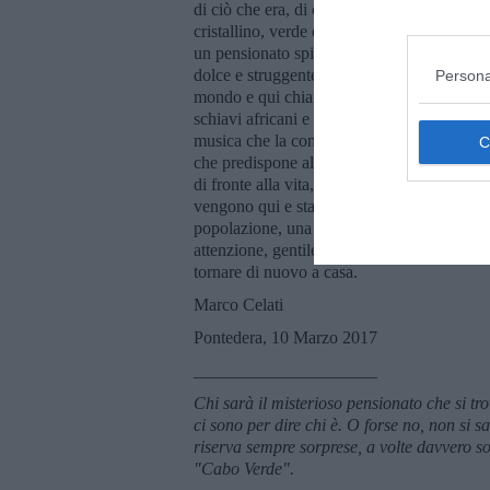
di ciò che era, di ciò che resta e sarà. Con 
cristallino, verde e azzurro, e rimase a lung
un pensionato spiaggiato. Lo spettacolo era 
dolce e struggente malinconia, qualcosa de
Persona
mondo e qui chiamano "sodade", i creoli di 
schiavi africani e portoghesi europei. Gent
musica che la consolava e la danza che la d
che predispone all'accoglienza e alla cond
di fronte alla vita, qualcosa che si sente e
vengono qui e stanno di là dal mare, sulla 
popolazione, una parola che non significa s
attenzione, gentilezza, allegria ed il piace
tornare di nuovo a casa.
Marco Celati
Pontedera, 10 Marzo 2017
_____________________
Chi sarà il misterioso pensionato che si t
ci sono per dire chi è. O forse no, non si s
riserva sempre sorprese, a volte davvero 
"Cabo Verde".