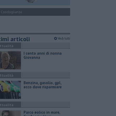
Condoglianze
imi articoli
Vedi tutti
ttualità
I cento anni di nonna
Giovanna
ttualità
​Benzina, gasolio, gpl,
ecco dove risparmiare
ttualità
Parco eolico in mare,