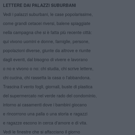
LETTERE DAI PALAZZI SUBURBANI
Vedi i palazzi suburbani, le case popolarissime,
come grandi cetacei riversi, balene spiaggiate
nella campagna che si è fatta più recente città:
qui vivono uomini e donne, famiglie, persone,
popolazioni diverse, giunte da altrove e riunite
dagli eventi, dal bisogno di vivere e lavorano
o no e vivono o no: chi studia, chi scrive lettere,
chi cucina, chi rassetta la casa o l'abbandona.
Trascina il vento fogli, giornali, buste di plastica
del supermercato nel verde rado del condominio,
intorno ai casamenti dove i bambini giocano
e rincorrono una palla o una storia e ragazzi
e ragazze escono in cerca d'amore e di vita.
Vedi le finestre che si affacciano il giorno