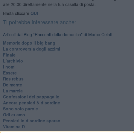
alle 20:00 direttamente nella tua casella di posta.
Basta cliccare
QUI
Ti potrebbe interessare anche:
Articoli dal Blog “Racconti della domenica” di Marco Celati
Memorie dopo il big bang
La controversia degli azzimi
Finale
L'archivio
I nomi
Essere
Res rebus
De mente
La marcia
Confessioni del pappagallo
Ancora pensieri & disordine
Sono solo parole
Odi et amo
Pensieri in disordine sparso
Vitamina D
La strada