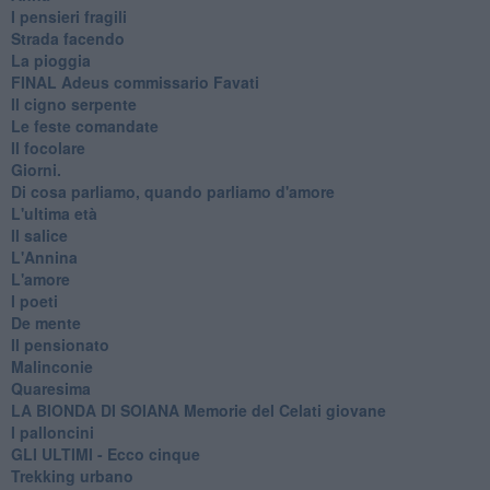
I pensieri fragili
Strada facendo
La pioggia
FINAL Adeus commissario Favati
Il cigno serpente
Le feste comandate
Il focolare
Giorni.
Di cosa parliamo, quando parliamo d'amore
L'ultima età
Il salice
L'Annina
L'amore
I poeti
De mente
Il pensionato
Malinconie
Quaresima
LA BIONDA DI SOIANA Memorie del Celati giovane
I palloncini
GLI ULTIMI - Ecco cinque
Trekking urbano