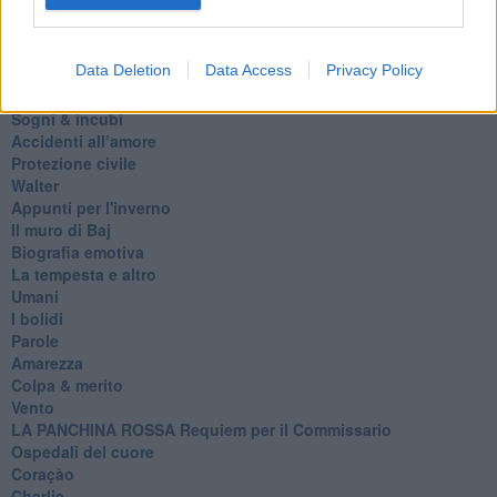
Triage
Persona
Relitti
Data Deletion
Data Access
Privacy Policy
Lucio
PRIMO
Sogni & incubi
Accidenti all’amore
Protezione civile
Walter
Appunti per l'inverno
Il muro di Baj
Biografia emotiva
La tempesta e altro
Umani
I bolidi
Parole
Amarezza
Colpa & merito
Vento
​LA PANCHINA ROSSA Requiem per il Commissario
Ospedali del cuore
Coraçào
Charlie