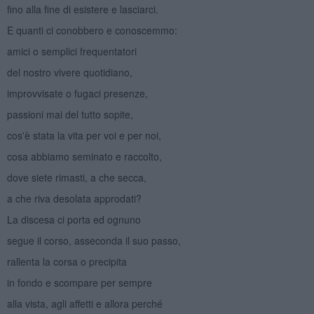
fino alla fine di esistere e lasciarci.
E quanti ci conobbero e conoscemmo:
amici o semplici frequentatori
del nostro vivere quotidiano,
improvvisate o fugaci presenze,
passioni mai del tutto sopite,
cos'è stata la vita per voi e per noi,
cosa abbiamo seminato e raccolto,
dove siete rimasti, a che secca,
a che riva desolata approdati?
La discesa ci porta ed ognuno
segue il corso, asseconda il suo passo,
rallenta la corsa o precipita
in fondo e scompare per sempre
alla vista, agli affetti e allora perché