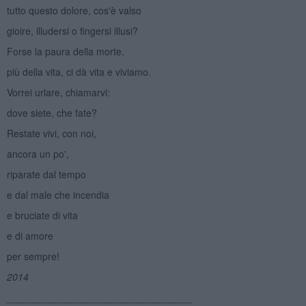
tutto questo dolore, cos'è valso
gioire, illudersi o fingersi illusi?
Forse la paura della morte,
più della vita, ci dà vita e viviamo.
Vorrei urlare, chiamarvi:
dove siete, che fate?
Restate vivi, con noi,
ancora un po',
riparate dal tempo
e dal male che incendia
e bruciate di vita
e di amore
per sempre!
2014
__________________________________