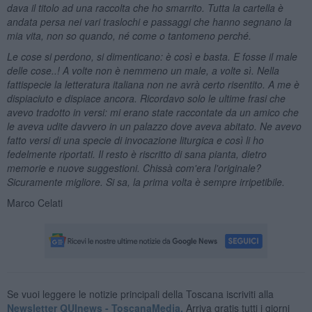
dava il titolo ad una raccolta che ho smarrito. Tutta la cartella
è
andata persa nei vari traslochi e passaggi che hanno segnano la
mia vita, non so quando, n
é come o tantomeno perch
é.
Le cose si perdono, si dimenticano:
è cos
ì e basta. E fosse il male
delle cose..! A volte non
è nemmeno un male, a volte s
ì. Nella
fattispecie la letteratura italiana non ne avr
à certo risentito. A me
è
dispiaciuto e dispiace ancora. Ricordavo solo le ultime frasi che
avevo tradotto in versi: mi erano state raccontate da un amico che
le aveva udite davvero in un palazzo dove aveva abitato. Ne avevo
fatto versi di una specie di invocazione liturgica e cos
ì li ho
fedelmente riportati. Il resto
è riscritto di sana pianta, dietro
memorie e nuove suggestioni. Chiss
à com'era l'originale?
Sicuramente migliore. Si sa, la prima volta
è sempre irripetibile.
Marco Celati
Se vuoi leggere le notizie principali della Toscana iscriviti alla
Newsletter QUInews - ToscanaMedia.
Arriva gratis tutti i giorni