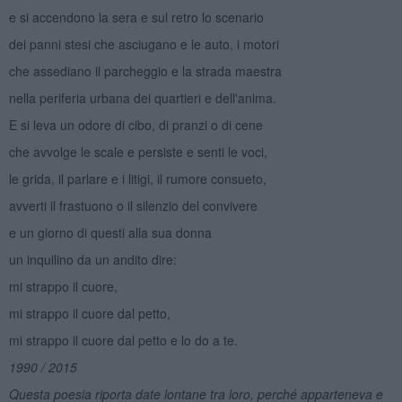
e si accendono la sera e sul retro lo scenario
dei panni stesi che asciugano e le auto, i motori
che assediano il parcheggio e la strada maestra
nella periferia urbana dei quartieri e dell'anima.
E si leva un odore di cibo, di pranzi o di cene
che avvolge le scale e persiste e senti le voci,
le grida, il parlare e i litigi, il rumore consueto,
avverti il frastuono o il silenzio del convivere
e un giorno di questi alla sua donna
un inquilino da un andito dire:
mi strappo il cuore,
mi strappo il cuore dal petto,
mi strappo il cuore dal petto e lo do a te.
1990 / 2015
Questa poesia riporta date lontane tra loro, perch
é apparteneva e