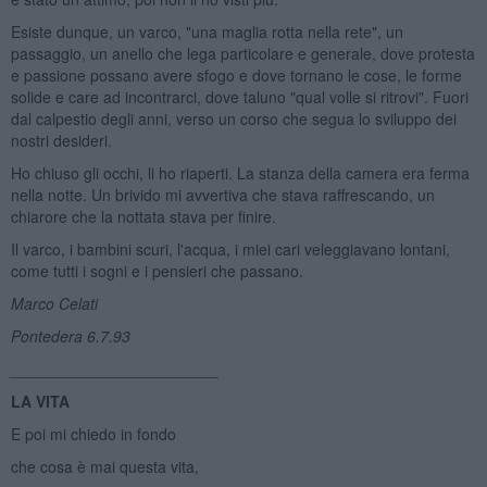
Esiste dunque, un varco, "una maglia rotta nella rete", un
passaggio, un anello che lega particolare e generale, dove protesta
e passione possano avere sfogo e dove tornano le cose, le forme
solide e care ad incontrarci, dove taluno "qual volle si ritrovi". Fuori
dal calpestio degli anni, verso un corso che segua lo sviluppo dei
nostri desideri.
Ho chiuso gli occhi, li ho riaperti. La stanza della camera era ferma
nella notte. Un brivido mi avvertiva che stava raffrescando, un
chiarore che la nottata stava per finire.
Il varco, i bambini scuri, l'acqua, i miei cari veleggiavano lontani,
come tutti i sogni e i pensieri che passano.
Marco Celati
Pontedera 6.7.93
________________________
LA VITA
E poi mi chiedo in fondo
che cosa è mai questa vita,