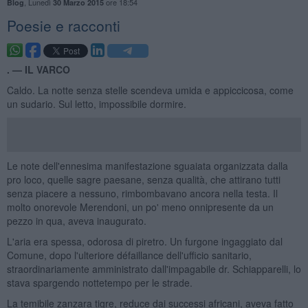
,
Lunedì
ore 18:54
Blog
30 Marzo 2015
Poesie e racconti
. —
IL VARCO
Caldo. La notte senza stelle scendeva umida e appiccicosa, come
un sudario. Sul letto, impossibile dormire.
Le note dell'ennesima manifestazione sguaiata organizzata dalla
pro loco, quelle sagre paesane, senza qualità, che attirano tutti
senza piacere a nessuno, rimbombavano ancora nella testa. Il
molto onorevole Merendoni, un po' meno onnipresente da un
pezzo in qua, aveva inaugurato.
L'aria era spessa, odorosa di piretro. Un furgone ingaggiato dal
Comune, dopo l'ulteriore défaillance dell'ufficio sanitario,
straordinariamente amministrato dall'impagabile dr. Schiapparelli, lo
stava spargendo nottetempo per le strade.
La temibile zanzara tigre, reduce dai successi africani, aveva fatto