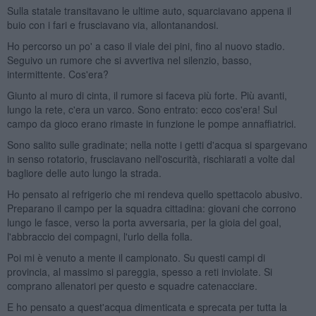
Sulla statale transitavano le ultime auto, squarciavano appena il
buio con i fari e frusciavano via, allontanandosi.
Ho percorso un po' a caso il viale dei pini, fino al nuovo stadio.
Seguivo un rumore che si avvertiva nel silenzio, basso,
intermittente. Cos'era?
Giunto al muro di cinta, il rumore si faceva più forte. Più avanti,
lungo la rete, c'era un varco. Sono entrato: ecco cos'era! Sul
campo da gioco erano rimaste in funzione le pompe annaffiatrici.
Sono salito sulle gradinate; nella notte i getti d'acqua si spargevano
in senso rotatorio, frusciavano nell'oscurità, rischiarati a volte dal
bagliore delle auto lungo la strada.
Ho pensato al refrigerio che mi rendeva quello spettacolo abusivo.
Preparano il campo per la squadra cittadina: giovani che corrono
lungo le fasce, verso la porta avversaria, per la gioia del goal,
l'abbraccio dei compagni, l'urlo della folla.
Poi mi è venuto a mente il campionato. Su questi campi di
provincia, al massimo si pareggia, spesso a reti inviolate. Si
comprano allenatori per questo e squadre catenacciare.
E ho pensato a quest'acqua dimenticata e sprecata per tutta la