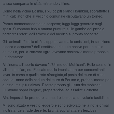
la sua comparsa in città, mietendo vittime.
Come nella vicina Bosnia, i più colpiti erano i bambini, soprattutto i
mini calciatori che al vecchio comunale disputavano un torneo.
Partita momentaneamente sospesa; fuggi fuggi generale sugli
spalti. Si contano fino a ottanta punture sulle gambe del piccolo
portiere: i referti dell'arbitro e del medico al pronto soccorso.
Gli "animalisti" della città si opponevano alle emissioni, in soluzione
oleosa o acquosa? dell'insetticida, ritenute nocive per uomini e
animali e, per la zanzara tigre, avevano sostanzialmente proposto
un domatore.
Al cinema all'aperto davano "L'Ultimo dei Mohicani". Bello spazio, in
villa, sotto l'argine. Peccato quella impalcatura per concomitanti
lavori in corso e quella rete sfrangiata,al posto del muro di cinta,
caduto l'anno della caduta del muro di Berlino e, probabilmente per
questo, mai più rialzato. E forse proprio gli ultimi dei mohicani
ululavano sopra l'argine, preparandosi ad assalire il cinema.
Afa. Impossibile prendere sonno. Le lenzuola, un velario fastidioso.
Mi sono alzato e vestito leggero e sono scivolato nella notte ormai
inoltrata. Le strade deserte, la città sopraffatta e silenziosa.