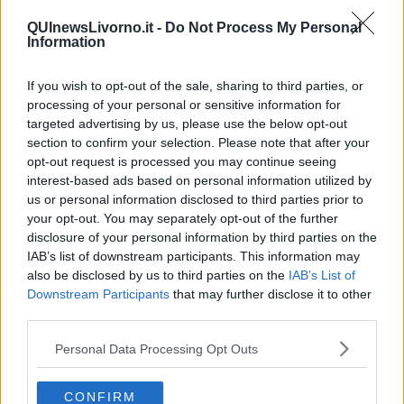
Caso & cambiamento
QUInewsLivorno.it -
Do Not Process My Personal
Com'esuli pensieri
Information
La trappola di Tucidide, o della 3ª C
L'evoluzione umana
Ad Astra
If you wish to opt-out of the sale, sharing to third parties, or
Storia di io - Quasi un compito in classe
processing of your personal or sensitive information for
Quasi una lezione
targeted advertising by us, please use the below opt-out
Spleen
section to confirm your selection. Please note that after your
Lettera a un amico
opt-out request is processed you may continue seeing
Lettera al sultano
interest-based ads based on personal information utilized by
I sogni del mattino
us or personal information disclosed to third parties prior to
La calura
your opt-out. You may separately opt-out of the further
Armani
disclosure of your personal information by third parties on the
Nuvole
IAB’s list of downstream participants. This information may
Via Firenze
also be disclosed by us to third parties on the
IAB’s List of
Album
Downstream Participants
that may further disclose it to other
Tristezza
third parties.
I libri
La scadenza
Personal Data Processing Opt Outs
Passo a due
Vivere
Prima di andare via
CONFIRM