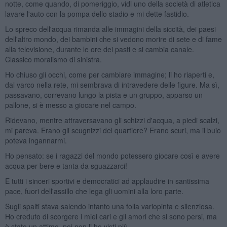
notte, come quando, di pomeriggio, vidi uno della società di atletica
lavare l'auto con la pompa dello stadio e mi dette fastidio.
Lo spreco dell'acqua rimanda alle immagini della siccità, dei paesi
dell'altro mondo, dei bambini che si vedono morire di sete e di fame
alla televisione, durante le ore dei pasti e si cambia canale.
Classico moralismo di sinistra.
Ho chiuso gli occhi, come per cambiare immagine; li ho riaperti e,
dal varco nella rete, mi sembrava di intravedere delle figure. Ma sì,
passavano, correvano lungo la pista e un gruppo, apparso un
pallone, si è messo a giocare nel campo.
Ridevano, mentre attraversavano gli schizzi d'acqua, a piedi scalzi,
mi pareva. Erano gli scugnizzi del quartiere? Erano scuri, ma il buio
poteva ingannarmi.
Ho pensato: se i ragazzi del mondo potessero giocare così e avere
acqua per bere e tanta da sguazzarci!
E tutti i sinceri sportivi e democratici ad applaudire in santissima
pace, fuori dell'assillo che lega gli uomini alla loro parte.
Sugli spalti stava salendo intanto una folla variopinta e silenziosa.
Ho creduto di scorgere i miei cari e gli amori che si sono persi, ma
è stato un attimo, poi non li ho visti più.