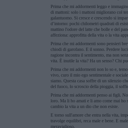
Prima che mi addormenti leggo e immagino.
di mattoni: solo i mattoni migliorano col tem
galantuomo. Si cresce e crescendo si impara 
d’intorno: pochi chilometri quadrati di esist
mattino l'odore del latte che bolle e del pane
affeziona: approfitta della vita o la vita app
Prima che mi addormenti sono pensieri brev
chiodi di garofano. E il sonno. Perdere lucid
ragione incontra il sentimento, ma non sen
vita. È inutile la vita? Ha un senso? Chi pu
Prima che mi addormenti non lo so e, temo
vivo, curo il mio ego sentimentale e sociale
siamo. Questa casa soffre di un silenzio che
del fuoco, lo scroscio della pioggia, il soff
Prima che mi addormenti penso ai figli. Non
loro. Ma li ho amati e li amo come mai ho 
cambio la vita a un dio che non esiste.
E torno sull'amore che entra nella vita, im
travolge equilibri, reca male e bene. E mal
meraviglioso.