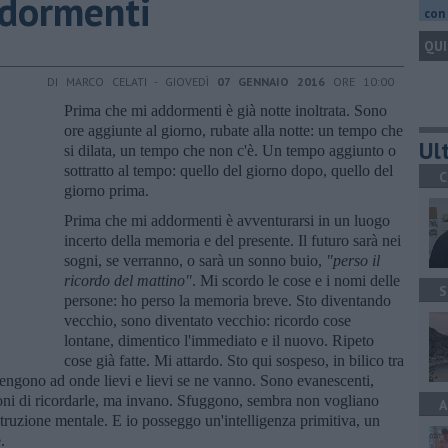
ddormenti
con 
QUI
DI MARCO CELATI - GIOVEDÌ
07 GENNAIO 2016
ORE 10:00
Prima che mi addormenti è già notte inoltrata. Sono
ore aggiunte al giorno, rubate alla notte: un tempo che
Ult
si dilata, un tempo che non c'è. Un tempo aggiunto o
sottratto al tempo: quello del giorno dopo, quello del
C
giorno prima.
Prima che mi addormenti è avventurarsi in un luogo
incerto della memoria e del presente. Il futuro sarà nei
sogni, se verranno, o sarà un sonno buio,
"perso il
ricordo del mattino"
. Mi scordo le cose e i nomi delle
S
persone: ho perso la memoria breve. Sto diventando
vecchio, sono diventato vecchio: ricordo cose
lontane, dimentico l'immediato e il nuovo. Ripeto
cose già fatte. Mi attardo. Sto qui sospeso, in bilico tra
vengono ad onde lievi e lievi se ne vanno. Sono evanescenti,
oponi di ricordarle, ma invano. Sfuggono, sembra non vogliano
A
struzione mentale. E io posseggo un'intelligenza primitiva, un
.