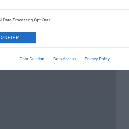
menica” di Marco Celati
l Data Processing Opt Outs
CONFIRM
Data Deletion
Data Access
Privacy Policy