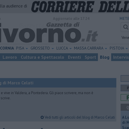
alla audience di
o
Aggiornato alle 17:24
METE
Vene
ICORNIA
PISA
GROSSETO
LUCCA
MASSA CARRARA
PISTOIA
Lavoro
Cultura e Spettacolo
Eventi
Sport
Blog
Intervi
 di Marco Celati
vive in Valdera, a Pontedera. Gli piace scrivere, ma non è
scrive.
Q
Vedi tutti gli articoli del blog di Marco Celati
A L
di 
Scar