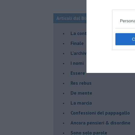
Articoli dal Blog “Racconti della do
Persona
La controversia degli azzimi
Finale
L'archivio
I nomi
Essere
Res rebus
De mente
La marcia
Confessioni del pappagallo
Ancora pensieri & disordine
Sono solo parole