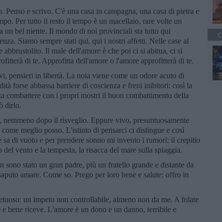
 Penso e scrivo. C'è una casa in campagna, una casa di pietra e
po. Per tutto il resto il tempo è un macellaio, rare volte un
un bel niente. Il mondo di noi provinciali sta tutto qui
C
enza. Siamo sempre stati qui, qui i nostri affetti. Nelle case al
 abbrustolito. Il male dell'amore è che poi ci si abitua, ci si
rofitterà di te. Approfitta dell'amore o l'amore approfitterà di te.
i, pensieri in libertà. La noia viene come un odore acuto di
ità forse abbassa barriere di coscienza e freni inibitori: così la
za combattere con i propri mostri il buon combattimento della
ò dirlo.
, nemmeno dopo il risveglio. Eppure vivo, presuntuosamente
 come meglio posso. L'istinto di pensarci ci distingue e così
 sa di vuoto e per prendere sonno mi invento i rumori: il crepitio
io del vento e la tempesta, la risacca del mare sulla spiaggia.
 sono stato un gran padre, più un fratello grande e distante da
saputo amare. Come so. Prego per loro bene e salute: offro in
petuoso: un impeto non controllabile, almeno non da me. A folate
e e bene riceve. L'amore è un dono e un danno, terribile e