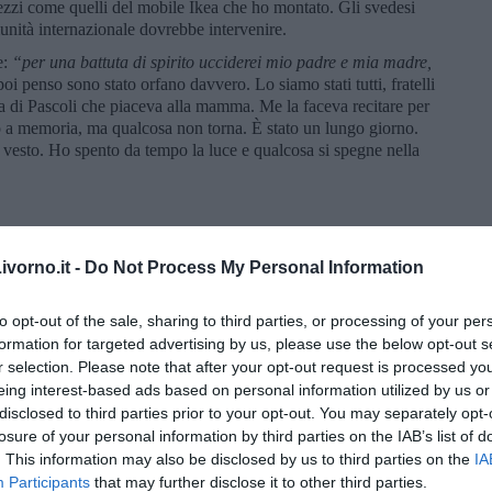
zzi come quelli del mobile Ikea che ho montato. Gli svedesi
omunità internazionale dovrebbe intervenire.
e:
“per una battuta di spirito ucciderei mio padre e mia madre,
oi penso sono stato orfano davvero. Lo siamo stati tutti, fratelli
a di Pascoli che piaceva alla mamma. Me la faceva recitare per
sso a memoria, ma qualcosa non torna. È stato un lungo giorno.
esto. Ho spento da tempo la luce e qualcosa si spegne nella
vorno.it -
Do Not Process My Personal Information
to opt-out of the sale, sharing to third parties, or processing of your per
formation for targeted advertising by us, please use the below opt-out s
r selection. Please note that after your opt-out request is processed y
eing interest-based ads based on personal information utilized by us or
disclosed to third parties prior to your opt-out. You may separately opt-
losure of your personal information by third parties on the IAB’s list of
. This information may also be disclosed by us to third parties on the
IA
Participants
that may further disclose it to other third parties.