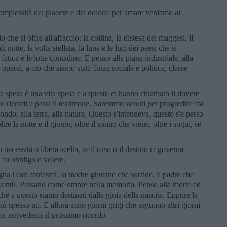
omplessità del piacere e del dolore: per amare veniamo al
he si offre all'affaccio: la collina, la distesa dei maggesi, il
 notte, la volta stellata, la luna e le luci dei paesi che si
tica e le lotte contadine. E penso alla piana industriale, alla
 operai, a ciò che siamo stati: forza sociale e politica, classe
a spesa è una vita spesa e a questo ci hanno chiamato il dovere
lo ricordi e passi il testimone. Saremmo venuti per progredire fra
ndo, alla terra, alla natura. Questo s'intendeva, questo s'e perso
 la notte e il giorno, oltre il sonno che viene, oltre i sogni, se
cessità o libera scelta, se il caso o il destino ci governa
 fu obbligo o volere.
a i cari fantasmi: la madre giovane che sorride, il padre che
ventù. Passano come ombre nella memoria. Penso alla morte ed
hé a questo siamo destinati dalla gioia della nascita. Eppure la
più spesso no. E allora sono giorni grigi che seguono altri giorni
io, arrivederci al prossimo ricordo.