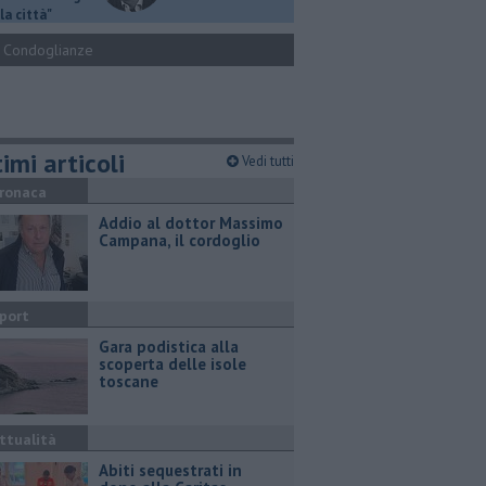
la città"
Condoglianze
imi articoli
Vedi tutti
ronaca
Addio al dottor Massimo
Campana, il cordoglio
port
Gara podistica alla
scoperta delle isole
toscane
ttualità
Abiti sequestrati in