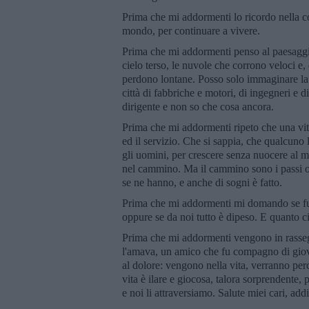
Prima che mi addormenti lo ricordo nella c
mondo, per continuare a vivere.
Prima che mi addormenti penso al paesaggio c
cielo terso, le nuvole che corrono veloci e, di
perdono lontane. Posso solo immaginare la fa
città di fabbriche e motori, di ingegneri e di
dirigente e non so che cosa ancora.
Prima che mi addormenti ripeto che una vit
ed il servizio. Che si sappia, che qualcuno 
gli uomini, per crescere senza nuocere al mo
nel cammino. Ma il cammino sono i passi oltre
se ne hanno, e anche di sogni è fatto.
Prima che mi addormenti mi domando se fu ne
oppure se da noi tutto è dipeso. E quanto ci
Prima che mi addormenti vengono in rassegn
l'amava, un amico che fu compagno di gio
al dolore: vengono nella vita, verranno perc
vita è ilare e giocosa, talora sorprendente, 
e noi li attraversiamo. Salute miei cari, add