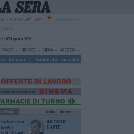
24°
36°
O:
LIVORNO
QuiNews.net
rdì
07 Agosto 2026
PRATO
FIRENZE
SIENA
AREZZO
ste
Animali
Pubblicità
Contatti
ui Blog
di Riccardo Ferrucci
INCONTRI
ucca la mostra
D'ARTE
Marcello
selli “Dialoghi