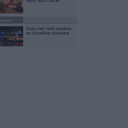
dono alla Caritas
ronaca
Dopo vari reati espulso
un cittadino straniero