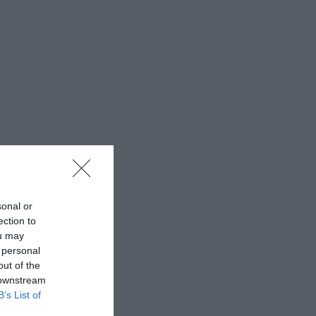
sonal or
ection to
ou may
 personal
out of the
 downstream
B’s List of