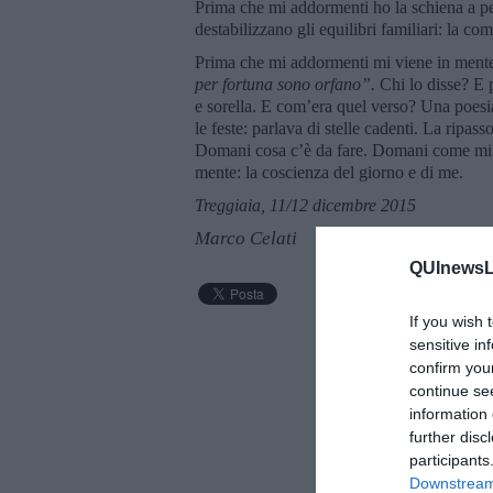
Prima che mi addormenti ho la schiena a pe
destabilizzano gli equilibri familiari: la c
Prima che mi addormenti mi viene in ment
per fortuna sono orfano”.
Chi lo disse? E p
e sorella. E com’era quel verso? Una poesi
le feste: parlava di stelle cadenti. La ripa
Domani cosa c’è da fare. Domani come mi v
mente: la coscienza del giorno e di me.
Treggiaia, 11/12 dicembre 2015
Marco Celati
QUInewsLi
If you wish 
sensitive in
confirm you
continue se
information 
further disc
participants
Downstream 