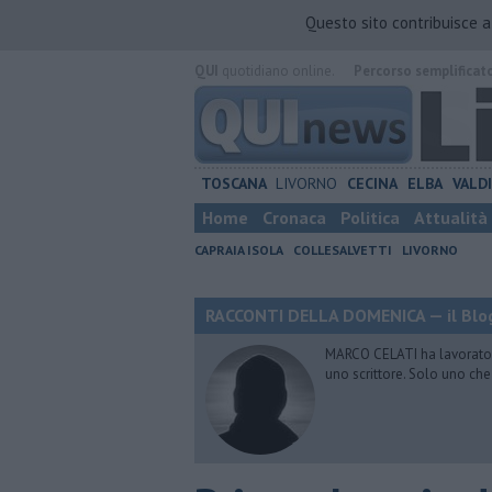
Questo sito contribuisce 
QUI
quotidiano online.
Percorso semplificat
TOSCANA
LIVORNO
CECINA
ELBA
VALD
Home
Cronaca
Politica
Attualità
CAPRAIA ISOLA
COLLESALVETTI
LIVORNO
RACCONTI DELLA DOMENICA — il Blog
MARCO CELATI ha lavorato e 
uno scrittore. Solo uno che 