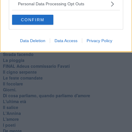
Primavera
Personal Data Processing Opt Outs
Elogio dell'ombra
Pensieri
Mono logo
CONFIRM
Settembre
Fabrizia
​Scilla & Cariddi, un sogno di mezza estate
Data Deletion
Data Access
Privacy Policy
Anna
I pensieri fragili
Strada facendo
La pioggia
FINAL Adeus commissario Favati
Il cigno serpente
Le feste comandate
Il focolare
Giorni.
Di cosa parliamo, quando parliamo d'amore
L'ultima età
Il salice
L'Annina
L'amore
I poeti
De mente