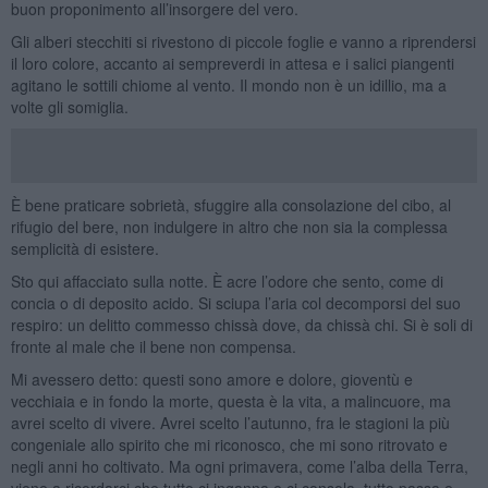
buon proponimento all’insorgere del vero.
Gli alberi stecchiti si rivestono di piccole foglie e vanno a riprendersi
il loro colore, accanto ai sempreverdi in attesa e i salici piangenti
agitano le sottili chiome al vento. Il mondo non è un idillio, ma a
volte gli somiglia.
È bene praticare sobrietà, sfuggire alla consolazione del cibo, al
rifugio del bere, non indulgere in altro che non sia la complessa
semplicità di esistere.
Sto qui affacciato sulla notte. È acre l’odore che sento, come di
concia o di deposito acido. Si sciupa l’aria col decomporsi del suo
respiro: un delitto commesso chissà dove, da chissà chi. Si è soli di
fronte al male che il bene non compensa.
Mi avessero detto: questi sono amore e dolore, gioventù e
vecchiaia e in fondo la morte, questa è la vita, a malincuore, ma
avrei scelto di vivere. Avrei scelto l’autunno, fra le stagioni la più
congeniale allo spirito che mi riconosco, che mi sono ritrovato e
negli anni ho coltivato. Ma ogni primavera, come l’alba della Terra,
viene a ricordarci che tutto ci inganna e ci consola, tutto passa e