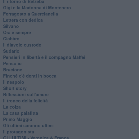
Il ritorno di Belzeba
Gigi e la Madonna di Montenero
Ferragosto a Quercianella
Lettera con dedica
Silvano
Ora e sempre
Ciabàro
Il diavolo custode
Sudario
Pensieri in libertà e il compagno Maffei
Penso io
Brucione
Finché c'è denti in bocca
Il nespolo
Short story
Riflessioni sull'amore
Il tronco della felicità
La colza
La casa palafitta
Primo Maggio
Gli ultimi saranno ultimi
Il protagonista
GLI ULTIMI - Veronica & Franca