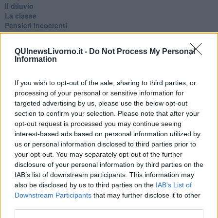
Il diluvio
La classe
Pensieri incoerenti
Dal balcone
Insomnia
QUInewsLivorno.it -
Do Not Process My Personal
Il guardiano
Information
Lo sgombero
Erodoto e Tucidide
If you wish to opt-out of the sale, sharing to third parties, or
Il padre della storia
Pensieri brevi
processing of your personal or sensitive information for
L'evoluzione della specie
targeted advertising by us, please use the below opt-out
Il servizio
section to confirm your selection. Please note that after your
Riflessioni
opt-out request is processed you may continue seeing
L'Oscuro
interest-based ads based on personal information utilized by
Generazioni
us or personal information disclosed to third parties prior to
Cristobal
your opt-out. You may separately opt-out of the further
Il paese dei balocchi
disclosure of your personal information by third parties on the
Ciò che resta
IAB’s list of downstream participants. This information may
La balena
also be disclosed by us to third parties on the
IAB’s List of
Vittorio
Downstream Participants
that may further disclose it to other
La bufera
third parties.
Il mago, la pera e il Bar la Posta