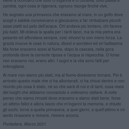
cambia, ogni cosa si rigenera, ognuno risorge finché vive.
Ho sognato una primavera che eravamo al mare, in un golfo dove
scogli e sabbie convivevano e giocavamo a far rimbalzare piccoli
sassi piatti sul pelo dell’acqua. Chi andava più lontano, chi faceva
più balzi. Mi doleva la spalla per i tanti lanci, ma la mia pietra era
pesante ed affondava sempre, così vincevi tu con meno forza. La
grazia muove le cose in natura, dicevi e sorridevi ed eri bellissima.
Ma forse eravamo scesi al fiume, dopo la cascata, nella gora
profonda dove la corrente riposa e l’acqua si rispecchia. O forse
non eravamo noi, erano altri. I sogni e la vita sono fatti per
imbrogliarsi.
Al mare non siamo più stati, ma al fiume dovevamo tornare. Poi è
arrivato questo male che ci ha allontanati, ci ha chiusi dentro e non
ricordo più cosa è stato, né so che sarà di noi e di tanti, cosa resta
dei luoghi che abbiamo conosciuto o volevamo visitare. A volte
penso che siamo rimasti dove eravamo e siamo stati bene, forse
un attimo felici e allora lascio che m’inganni la memoria, e chiudo
gli occhi, torno a quella primavera, a quei giorni, a quell’attimo e mi
sento rinascere e rivivere, rivivere ancora.
Pontedera, Marzo 2021