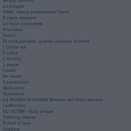
La pioggia
FINAL Adeus commissario Favati
Il cigno serpente
Le feste comandate
Il focolare
Giorni.
Di cosa parliamo, quando parliamo d'amore
L'ultima età
Il salice
L'Annina
L'amore
I poeti
De mente
Il pensionato
Malinconie
Quaresima
LA BIONDA DI SOIANA Memorie del Celati giovane
I palloncini
GLI ULTIMI - Ecco cinque
Trekking urbano
Eclissi di luna
Jogging