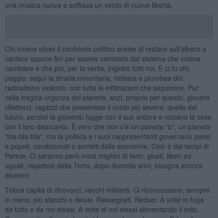
una musica nuova e soffiava un vento di nuove libertà.
Chi invece eluse il confronto politico scelse di restare sull’albero a
cantare oppure finì per essere cambiato dal sistema che voleva
cambiare e che poi, per la verità, inglobò tutti noi. E ci fu chi,
peggio, seguì la strada minoritaria, nefasta e plumbea del
radicalismo violento, con tutte le infiltrazioni che seguirono. Pur
nella tragica urgenza del pianeta, anzi, proprio per questo, gioverà
rifletterci, ragazzi che presentate il conto più severo, quello del
futuro, perché la gioventù fugge con il suo ardore e restano le cose
con il loro disincanto. È vero che non c’è un pianeta “b”, un pianeta
“bla-bla-bla”, ma la politica e i suoi rappresentanti governano paesi
e popoli, condizionati o sorretti dalle economie. Così è dai tempi di
Pericle. Ci saranno però modi migliori di farlo: giusti, liberi ed
uguali, rispettosi della Terra, dopo duemila anni, bisogna ancora
divenire.
Talora capita di ritrovarci, vecchi militanti. Ci riconosciamo, sempre
in meno, più stanchi e delusi. Rassegnati. Reduci. A volte in fuga
da tutto o da noi stessi. A volte di noi stessi alimentando il mito.