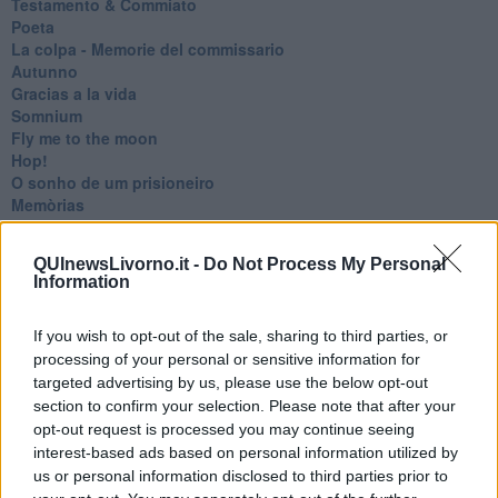
Testamento & Commiato
Poeta
​La colpa - Memorie del commissario
Autunno
Gracias a la vida
Somnium
Fly me to the moon
Hop!
O sonho de um prisioneiro
Memòrias
Sto qui
Scrivi
QUInewsLivorno.it -
Do Not Process My Personal
Bestiario
Information
Pillole
Veglia
If you wish to opt-out of the sale, sharing to third parties, or
​“D” come delitto
D
processing of your personal or sensitive information for
Belle lettere
targeted advertising by us, please use the below opt-out
25 Aprile
section to confirm your selection. Please note that after your
Todo el bien, todo el mal
opt-out request is processed you may continue seeing
Silenzio
interest-based ads based on personal information utilized by
Le parole
us or personal information disclosed to third parties prior to
​L’Australiana