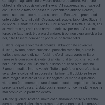
Consegnati agli anni che ci videro credere ed amare. Ed anche
obbedire alle disposizioni degli eventi. All’apparenza inconsapevoli
che il tempo è fatto per passare, rievochiamo antiche cicatrici,
conquiste e sconfitte riportate sul campo. Esaltazioni provate ed
onte subite. Autunni caldi. Occupazioni, scuole, fabbriche. Studenti
ed operai. L’anatema di Pasolini. Per scivolare in fretta ai saluti, agli
arrivederci e agli addii che saranno definitivi per molti. Gli ultimi,
forse: s’è fatto tardi, è già ora d’andare. E poi non c’era amicizia tra
noi, oltre l’essere compagni; pochi ne ho trovati felici.
E allora, deposte volontà di potenza, abbandonate soverchie
illusioni, evitate, senza successo, patetiche retoriche, curate le
ferite, dismesse le divise – l’eskimo d’ordinanza verde militare –
rimesse le consegne ricevute, ci affidiamo al tempo: che faccia di
noi quello che vuole. Ciò che è in serbo del caso o del destino.
Siamo irrimediabilmente vecchi. Tutto si può “storicizzare”, chissà
se anche le colpe, gli insuccessi e i fallimenti. Il dubbio se fosse
stato meglio studiare di più e “ingaggiarsi” di meno a qualcuno
viene, ma è un momento, uno di quei rimorsi o rimpianti che la vita
presenta e poi passa. È stato così e tempo non ce n’è più, le nostre
malinconie ce le portiamo dentro.
Alla fine gli errori restano, molte cose andranno perse o saranno
cura e dovere di altri. Ho ricercato una casa non mia. Un terrazzo