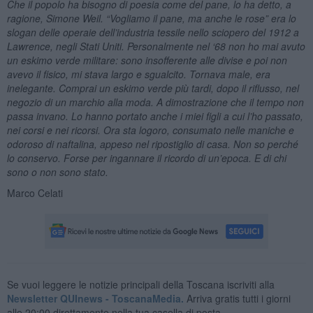
Che il popolo ha bisogno di poesia come del pane, lo ha detto, a
ragione, Simone Weil.
“
Vogliamo il pane, ma anche le rose” era lo
slogan delle operaie dell’industria tessile nello sciopero del 1912 a
Lawrence, negli Stati Uniti. Personalmente nel ‘68 non ho mai avuto
un eskimo verde militare: sono insofferente alle divise e poi non
avevo il fisico, mi stava largo e sgualcito. Tornava male, era
inelegante. Comprai un eskimo verde più tardi, dopo il riflusso, nel
negozio di un marchio alla moda. A dimostrazione che il tempo non
passa invano. Lo hanno portato anche i miei figli a cui l’ho passato,
nei corsi e nei ricorsi. Ora sta logoro, consumato nelle maniche e
odoroso di naftalina, appeso nel ripostiglio di casa. Non so perché
lo conservo. Forse per ingannare il ricordo di un’epoca. E di chi
sono o non sono stato.
Marco Celati
Se vuoi leggere le notizie principali della Toscana iscriviti alla
Newsletter QUInews - ToscanaMedia.
Arriva gratis tutti i giorni
alle 20:00 direttamente nella tua casella di posta.