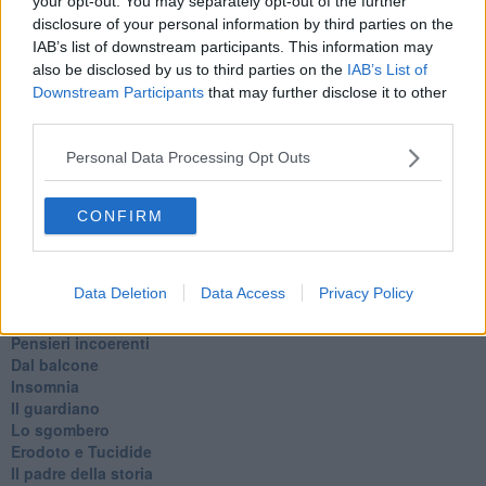
your opt-out. You may separately opt-out of the further
Le stelle del jazz
disclosure of your personal information by third parties on the
Vita & morte
IAB’s list of downstream participants. This information may
Auguri
also be disclosed by us to third parties on the
IAB’s List of
Moro
Downstream Participants
that may further disclose it to other
Passanti
third parties.
Continuando, la nonna e il carretto
Metaverso smart
Personal Data Processing Opt Outs
Fiamme
Anzi
Confessioni autoreferenziali
CONFIRM
Utopie
Estate
Il lago
Data Deletion
Data Access
Privacy Policy
Il diluvio
La classe
Pensieri incoerenti
Dal balcone
Insomnia
Il guardiano
Lo sgombero
Erodoto e Tucidide
Il padre della storia