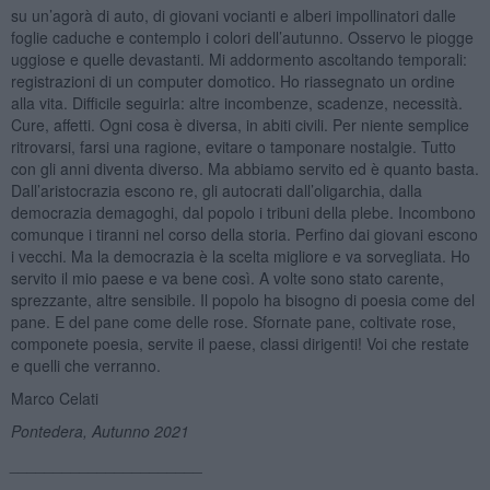
su un’agorà di auto, di giovani vocianti e alberi impollinatori dalle
foglie caduche e contemplo i colori dell’autunno. Osservo le piogge
uggiose e quelle devastanti. Mi addormento ascoltando temporali:
registrazioni di un computer domotico. Ho riassegnato un ordine
alla vita. Difficile seguirla: altre incombenze, scadenze, necessità.
Cure, affetti. Ogni cosa è diversa, in abiti civili. Per niente semplice
ritrovarsi, farsi una ragione, evitare o tamponare nostalgie. Tutto
con gli anni diventa diverso. Ma abbiamo servito ed è quanto basta.
Dall’aristocrazia escono re, gli autocrati dall’oligarchia, dalla
democrazia demagoghi, dal popolo i tribuni della plebe. Incombono
comunque i tiranni nel corso della storia. Perfino dai giovani escono
i vecchi. Ma la democrazia è la scelta migliore e va sorvegliata. Ho
servito il mio paese e va bene così. A volte sono stato carente,
sprezzante, altre sensibile. Il popolo ha bisogno di poesia come del
pane. E del pane come delle rose. Sfornate pane, coltivate rose,
componete poesia, servite il paese, classi dirigenti! Voi che restate
e quelli che verranno.
Marco Celati
Pontedera, Autunno 2021
______________________