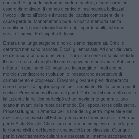
danzanti. E, quando cadranno, cadere anch’io, dimenticarmi ed
essere dimenticato. Il mondo è carico di malinconica bellezza!
Invoco il diritto all’oblio e il riposo dei pacifici combattenti delle
cause perdute. Manomettano pure la nostra memoria senza
complimenti, i giudici ingiudicabili: noi, imperdonabili, abbiamo
servito il paese. E ci aspetta il riposo.
È stata una lunga stagione e non ci siamo risparmiati. Critici e
detrattori non sono mancati. E così gli entusiasti. Ad onor del vero –
se c’è ancora un onore nel vero – sarà stato senza infamia né lode
il servizio reso, al meglio di come sapevamo o potevamo. Abbiamo
militato fin dagli anni ‘60, seguito e incoraggiato i moti che nel
mondo rivendicarono rivoluzioni o innescarono aspettative di
cambiamento e progresso. Eravamo giovani e pieni di speranza,
come i ragazzi di oggi impegnati per l’ambiente. Noi lo fummo per il
sociale. Presentammo il conto ai padri. Chi di noi si confrontò con le
istituzioni e la politica partecipò ad un movimento generale, uno
scatto in avanti della ruota del mondo. Dell’epoca, forse della storia.
Processi lunghi. In America per la fine della guerra imperiale e del
razzismo, nei paesi dell’Est per primavere di democrazia. In Europa
per lo Stato Sociale. Che allora non era un complesso. In Italia per
le riforme civili e del lavoro e una società non classista. Ovunque
per lo svecchiamento culturale e dei costumi, mentre ascoltavamo