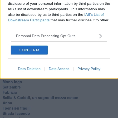
L'evoluzione della specie
disclosure of your personal information by third parties on the
Il servizio
IAB’s list of downstream participants. This information may
Riflessioni
also be disclosed by us to third parties on the
IAB’s List of
L'Oscuro
Downstream Participants
that may further disclose it to other
Generazioni
third parties.
Cristobal
Il paese dei balocchi
Personal Data Processing Opt Outs
Ciò che resta
La balena
Vittorio
CONFIRM
La bufera
Il mago, la pera e il Bar la Posta
Primavera
Data Deletion
Data Access
Privacy Policy
Elogio dell'ombra
Pensieri
Mono logo
Settembre
Fabrizia
​Scilla & Cariddi, un sogno di mezza estate
Anna
I pensieri fragili
Strada facendo