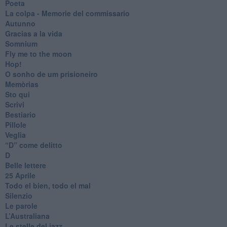
Poeta
​La colpa - Memorie del commissario
Autunno
Gracias a la vida
Somnium
Fly me to the moon
Hop!
O sonho de um prisioneiro
Memòrias
Sto qui
Scrivi
Bestiario
Pillole
Veglia
​“D” come delitto
D
Belle lettere
25 Aprile
Todo el bien, todo el mal
Silenzio
Le parole
​L’Australiana
Le stelle del jazz