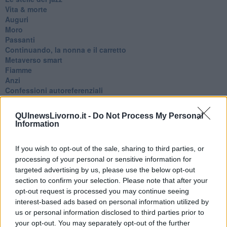
Vita & morte
Auguri
Moro
Passanti
Continuando, la nonna e il carretto
Metaverso smart
Fiamme
Anzi
Confessioni autoreferenziali
Utopie
Estate
QUInewsLivorno.it -
Do Not Process My Personal
Il lago
Information
Il diluvio
La classe
If you wish to opt-out of the sale, sharing to third parties, or
Pensieri incoerenti
processing of your personal or sensitive information for
Dal balcone
targeted advertising by us, please use the below opt-out
Insomnia
section to confirm your selection. Please note that after your
Il guardiano
Lo sgombero
opt-out request is processed you may continue seeing
Erodoto e Tucidide
interest-based ads based on personal information utilized by
Il padre della storia
us or personal information disclosed to third parties prior to
Pensieri brevi
your opt-out. You may separately opt-out of the further