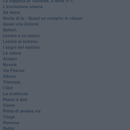
La trappola di Tucidide, o della 3ª C
L'evoluzione umana
Ad Astra
Storia di io - Quasi un compito in classe
Quasi una lezione
Spleen
Lettera a un amico
Lettera al sultano
I sogni del mattino
La calura
Armani
Nuvole
Via Firenze
Album
Tristezza
I libri
La scadenza
Passo a due
Vivere
Prima di andare via
Triage
Persona
Relitti