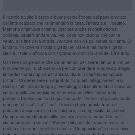
Il ricordo a volte è aspro e buono come l’odore del pane bruciato,
del latte scaldato che rammentano la casa, l’infanzia e il mattino.
Memoria olfattiva si chiama. Lasciare anche i ricordi odorosi,
dolorosi, lasciarli andare via. Via, dove non ci sono che cani e
vento, alla fine della strada, via dove non c’è più niente di niente. O
lontano, fin dove la strada si getta nel mare e nel mare si getta il
cielo e il sole vi affonda con il giorno e comincia la notte. Ed è tutto.
Gli veniva da pensare che c’è un tempo per avere tempo e uno per
non averne più. E chiedersi se per comprendere le cose sia meglio
immedesimarsi oppure estraniarsi. Stare in
medias res
oppure
distanti. Ci dev’essere un equilibrio tra questi atteggiamenti e la
realtà, i fatti, ma da tempo gliene sfuggiva il confine. Si distraeva da
sé, da quello che pensiamo e forse siamo. Dire “forse” è da
perdenti, l’aveva sentito da qualche parte. “Forse” gli piaceva tanto
e anche “chissà”, “se”, “ma”. Trovava che in questa forma si
potevano descrivere, se non spiegare, le complessità, le ipotesi.
Comprendendo la probabilità che siano vere o meno. Che noi
siamo perdenti o vincenti. Perché i vincenti dovrebbero avere un
dubbio e i perdenti meritare rispetto. “Compassione”, se non fosse
fraintesa, sarebbe la parola che, senza confonderli, include e