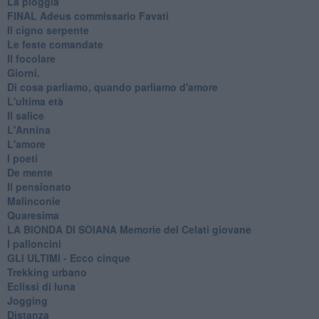
La pioggia
FINAL Adeus commissario Favati
Il cigno serpente
Le feste comandate
Il focolare
Giorni.
Di cosa parliamo, quando parliamo d'amore
L'ultima età
Il salice
L'Annina
L'amore
I poeti
De mente
Il pensionato
Malinconie
Quaresima
LA BIONDA DI SOIANA Memorie del Celati giovane
I palloncini
GLI ULTIMI - Ecco cinque
Trekking urbano
Eclissi di luna
Jogging
Distanza