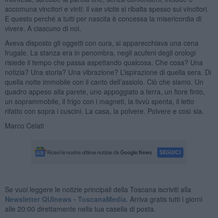
accomuna vincitori e vinti: il
vae victis
si ribalta spesso sui vincitori.
E questo perché a tutti per nascita è concessa la misericordia di
vivere. A ciascuno di noi.
Aveva disposto gli oggetti con cura, si apparecchiava una cena
frugale. La stanza era in penombra, negli acufeni degli orologi
risiede il tempo che passa aspettando qualcosa. Che cosa? Una
notizia? Una storia? Una vibrazione? L’ispirazione di quella sera. Di
quella notte immobile con il canto dell’assiolo. Ciò che siamo. Un
quadro appeso alla parete, uno appoggiato a terra, un fiore finto,
un soprammobile, il frigo con i magneti, la tivvù spenta, il letto
rifatto con sopra i cuscini. La casa, la polvere. Polvere e così sia.
Marco Celati
Se vuoi leggere le notizie principali della Toscana iscriviti alla
Newsletter QUInews - ToscanaMedia.
Arriva gratis tutti i giorni
alle 20:00 direttamente nella tua casella di posta.