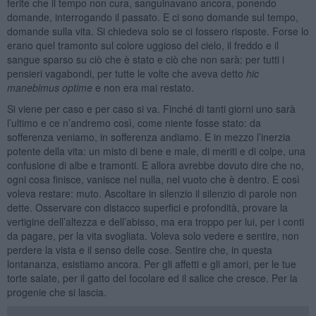
ferite che il tempo non cura, sanguinavano ancora, ponendo
domande, interrogando il passato. E ci sono domande sul tempo,
domande sulla vita. Si chiedeva solo se ci fossero risposte. Forse lo
erano quel tramonto sul colore uggioso del cielo, il freddo e il
sangue sparso su ciò che è stato e ciò che non sarà: per tutti i
pensieri vagabondi, per tutte le volte che aveva detto
hic
manebimus optime
e non era mai restato.
Si viene per caso e per caso si va. Finché di tanti giorni uno sarà
l’ultimo e ce n’andremo così, come niente fosse stato: da
sofferenza veniamo, in sofferenza andiamo. E in mezzo l’inerzia
potente della vita: un misto di bene e male, di meriti e di colpe, una
confusione di albe e tramonti. E allora avrebbe dovuto dire che no,
ogni cosa finisce, vanisce nel nulla, nel vuoto che è dentro. E così
voleva restare: muto. Ascoltare in silenzio il silenzio di parole non
dette. Osservare con distacco superfici e profondità, provare la
vertigine dell’altezza e dell’abisso, ma era troppo per lui, per i conti
da pagare, per la vita svogliata. Voleva solo vedere e sentire, non
perdere la vista e il senso delle cose. Sentire che, in questa
lontananza, esistiamo ancora. Per gli affetti e gli amori, per le tue
torte salate, per il gatto del focolare ed il salice che cresce. Per la
progenie che si lascia.