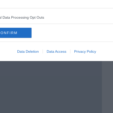
menica” di Marco Celati
l Data Processing Opt Outs
CONFIRM
Data Deletion
Data Access
Privacy Policy