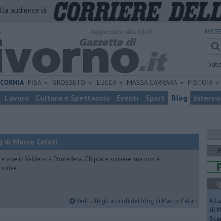
alla audience di
o
Aggiornato alle 18:45
METE
Sab
ICORNIA
PISA
GROSSETO
LUCCA
MASSA CARRARA
PISTOIA
Lavoro
Cultura e Spettacolo
Eventi
Sport
Blog
Intervi
 di Marco Celati
vive in Valdera, a Pontedera. Gli piace scrivere, ma non è
scrive.
Q
Vedi tutti gli articoli del blog di Marco Celati
A L
di 
Scar