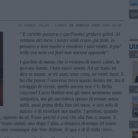
con 
QUI
DI MARCO CELATI - LUNEDÌ
31 MARZO 2025
ORE 08:00
“Il carretto passava e quell'uomo gridava gelati. Al
ventuno del mese i nostri soldi erano già finiti. Io
Ult
pensavo a mia madre e rivedevo i suoi vestiti. Il piu'
bello era nero coi fiori non ancora appassiti”.
A
I giardini di marzo che si vestono di nuovi colori, le
giovani donne, i loro nuovi amori. Ad un tratto lei
dice tu muori, se mi aiuti, sono certa, ne verrò fuori. E
lui che pensa: l’universo trova spazio dentro me, ma il
coraggio di vivere, quello ancora non c’è. Bella
A
canzone! Lucio Battisti non gli stava nemmeno tanto
simpatico, ma gli succedeva spesso di restare senza
soldi, assai prima della fine del mese -e non solo di
marzo- e di ricordare sua madre. I genitori, quando
i, ognuno da sé. Forse perché è così che alla fine si muore. E
’erano andati, uno dopo l’altra, a distanza di tempo ed erano
C
vano comunque due foto distinte, di qua e di là dalla croce.