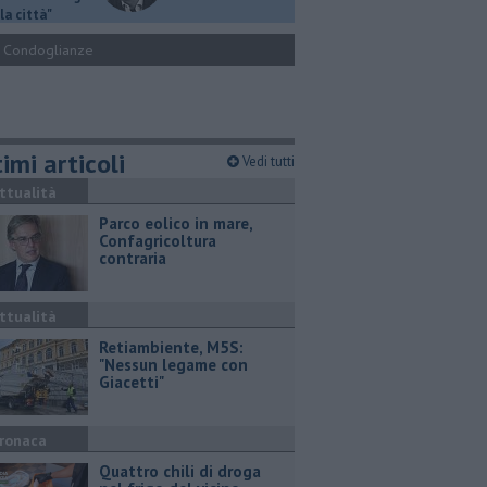
la città"
Condoglianze
imi articoli
Vedi tutti
ttualità
Parco eolico in mare,
Confagricoltura
contraria
ttualità
Retiambiente, M5S:
"Nessun legame con
Giacetti"
ronaca
Quattro chili di droga