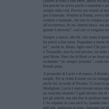
Quanto ai soldi a fine mese, quello era un 
Era perché ne aveva pochi e maledetti o pe
sempre stato così. Povero era venuto al mo
per il funerale. Vendete la Panda, aveva de
svedese o laminate, che uno le compra a po
all’occorrenza. Se no, datemi fuoco -ma anc
grande Lebowski”, così che vi vengano un 
Sempre a marzo, alle Idi -che erano il quin
lui arrivò a fine mese. Pugnalato a morte da
mi”
, anche tu, Bruto, figlio mio! Che poi c
e Tranquillo, non fu così preciso, sia nella 
quel Bruto. Pare che di Bruti ce ne fosse 
esclamato
“sic semper tyrannis”
, come inv
Prende parte.
A proposito di Lucio e di marzo, il diciotto,
moglie. Per la verità il nome era un omaggio
anche lui, in nome di Picasso. Ci sono la ga
Modigliani. Lucio è stato trovato senza vita,
un omicidio stradale? I gatti dicono che di 
per gli antichi- ma alla fine le perdono tutt
L’ho ospitato in casa anch’io, quando mio fig
dell’arte, andavano in ferie. Stavamo sul di