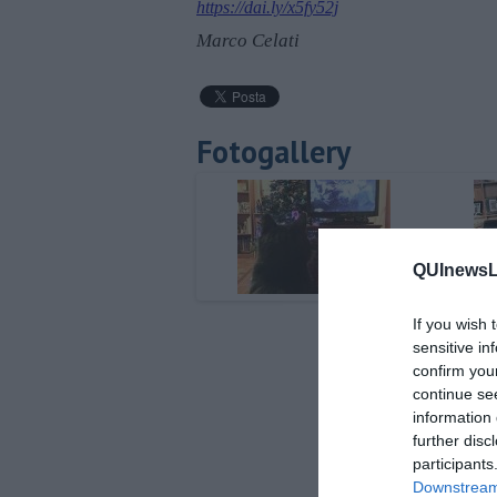
https://dai.ly/x5fy52j
Marco Celati
Fotogallery
QUInewsLi
If you wish 
sensitive in
confirm you
continue se
information 
further disc
participants
Downstream 