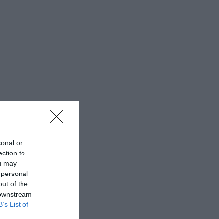
sonal or
ection to
ou may
 personal
out of the
 downstream
B’s List of