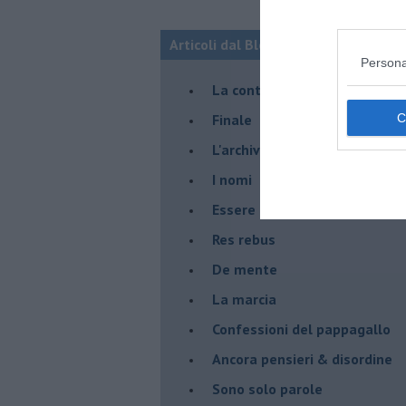
Articoli dal Blog “Racconti della do
Persona
La controversia degli azzimi
Finale
L'archivio
I nomi
Essere
Res rebus
De mente
La marcia
Confessioni del pappagallo
Ancora pensieri & disordine
Sono solo parole