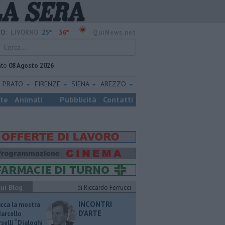
25°
36°
O:
LIVORNO
QuiNews.net
ato
08 Agosto 2026
PRATO
FIRENZE
SIENA
AREZZO
ste
Animali
Pubblicità
Contatti
ui Blog
di Riccardo Ferrucci
INCONTRI
ucca la mostra
D'ARTE
Marcello
selli “Dialoghi