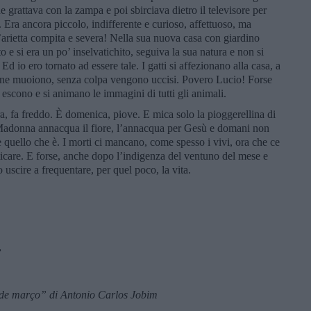
 grattava con la zampa e poi sbirciava dietro il televisore per
 Era ancora piccolo, indifferente e curioso, affettuoso, ma
’arietta compita e severa! Nella sua nuova casa con giardino
o e si era un po’ inselvatichito, seguiva la sua natura e non si
Ed io ero tornato ad essere tale. I gatti si affezionano alla casa, a
ione muoiono, senza colpa vengono uccisi. Povero Lucio! Forse
 escono e si animano le immagini di tutti gli animali.
a, fa freddo. È domenica, piove. E mica solo la pioggerellina di
a Madonna annacqua il fiore, l’annacqua per Gesù e domani non
quello che è. I morti ci mancano, come spesso i vivi, ora che ce
ticare. E forse, anche dopo l’indigenza del ventuno del mese e
scire a frequentare, per quel poco, la vita.
”
 de março”
di Antonio Carlos Jobim