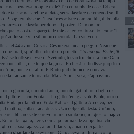
problema terreno che lo assillava e lo demoralizzava da tempo.
rché ne spendeva troppi e male? Era entrambe le cose. Ed era
ndo e tale se ne sarebbe andato, senza lasciare nemmeno i soldi
tto. Bisognerebbe che l’Ikea facesse bare componibili, di betulla
A
co prezzo e le lascia per dopo, ai posteri. Da montare
he quello costa- e spargete le mie ceneri controvento, come “Il
po’ addosso e vi resti un pro memoria. Un souvenir.
dici- nel 44 avanti Cristo a Cesare era andata peggio. Neanche
i congiurati, spirò dicendo al suo protetto:
“
tu quoque Brute fili
hissà se lo disse davvero. Svetonio, lo storico che era pure Gaio
versione latina, che in quella greca. E chissà se lo disse proprio a
più d’uno, anche un altro. E Bruto probabilmente non avrà
ece la tradizione tramanda. Ma la Storia, si sa, s’appassiona.
 pochi giorni fa, è morto Lucio, uno dei gatti di mio figlio e sua
 al pittore Lucio Fontana. Di gatti c’era già stato Pablo, morto
tta Frida per la pittrice Frida Kahlo e il gattino Amedeo, per
 al mattino, sulla strada di casa. Un colpo alla testa. Un’auto,
vite ne abbiano sette o nove -numeri simbolici, religiosi o magici
e. Era un bel gatto, nero, con la pettorina e le zampe bianche.
lio e la sua ragazza, allora fidanzati, amanti dei gatti e
vano a guardare la televisione. Gli piacevano i filmati con gli