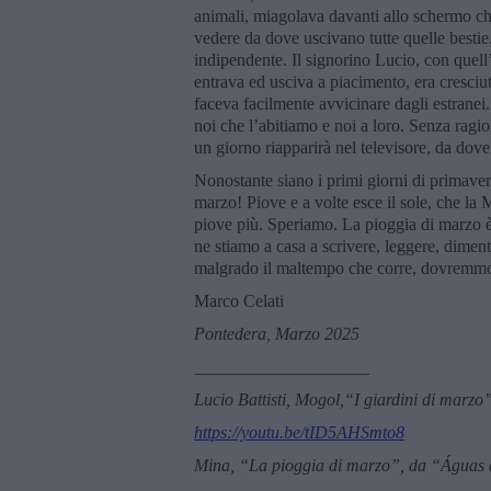
animali, miagolava davanti allo schermo che
vedere da dove uscivano tutte quelle bestie.
indipendente. Il signorino Lucio, con quell
entrava ed usciva a piacimento, era cresciut
faceva facilmente avvicinare dagli estranei. 
noi che l’abitiamo e noi a loro. Senza rag
un giorno riapparirà nel televisore, da dove
Nonostante siano i primi giorni di primaver
marzo! Piove e a volte esce il sole, che l
piove più. Speriamo. La pioggia di marzo è 
ne stiamo a casa a scrivere, leggere, dimen
malgrado il maltempo che corre, dovremmo u
Marco Celati
Pontedera, Marzo 2025
____________________
Lucio Battisti, Mogol,“I giardini di marzo
https://youtu.be/tID5AHSmto8
Mina,
“La pioggia di marzo”, da
“Á
guas