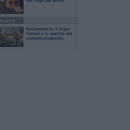
nel frigo del vicino
ttualità
Retiambiente, il dopo
Fortini e lo spettro del
commissariamento