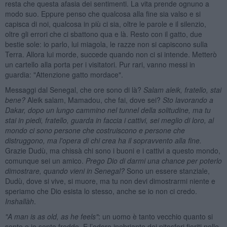
resta che questa afasia dei sentimenti. La vita prende ognuno a
modo suo. Eppure penso che qualcosa alla fine sia valso e si
capisca di noi, qualcosa in più ci sia, oltre le parole e il silenzio,
oltre gli errori che ci sbattono qua e là. Resto con il gatto, due
bestie sole: io parlo, lui miagola, le razze non si capiscono sulla
Terra. Allora lui morde, succede quando non ci si intende. Metterò
un cartello alla porta per i visitatori. Pur rari, vanno messi in
guardia: "Attenzione gatto mordace".
Messaggi dal Senegal, che ore sono di là?
Salam aleik, fratello, stai
bene?
Aleik salam, Mamadou, che fai, dove sei?
Sto lavorando a
Dakar, dopo un lungo cammino nel tunnel della solitudine, ma tu
stai in piedi, fratello, guarda in faccia i cattivi, sei meglio di loro, al
mondo ci sono persone che costruiscono e persone che
distruggono, ma l'opera di chi crea ha il sopravvento alla fine.
Grazie Dudù, ma chissà chi sono i buoni e i cattivi a questo mondo,
comunque sei un amico.
Prego Dio di darmi una chance per poterlo
dimostrare, quando vieni in Senegal?
Sono un essere stanziale,
Dudù, dove si vive, si muore, ma tu non devi dimostrarmi niente e
speriamo che Dio esista lo stesso, anche se io non ci credo.
Inshallàh
.
"A man is as old,
as he feels"
: un uomo è tanto vecchio quanto si
sente e io sento freddo. E l’odore inebriante dei pitosfori fioriti nelle