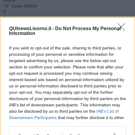
​“D” come delitto
D
Belle lettere
25 Aprile
QUInewsLivorno.it -
Do Not Process My Personal
Todo el bien, todo el mal
Information
Silenzio
Le parole
​L’Australiana
If you wish to opt-out of the sale, sharing to third parties, or
Le stelle del jazz
processing of your personal or sensitive information for
Vita & morte
targeted advertising by us, please use the below opt-out
Auguri
section to confirm your selection. Please note that after your
Moro
opt-out request is processed you may continue seeing
Passanti
interest-based ads based on personal information utilized by
Continuando, la nonna e il carretto
us or personal information disclosed to third parties prior to
Metaverso smart
your opt-out. You may separately opt-out of the further
Fiamme
disclosure of your personal information by third parties on the
Anzi
IAB’s list of downstream participants. This information may
Confessioni autoreferenziali
also be disclosed by us to third parties on the
IAB’s List of
Utopie
Downstream Participants
that may further disclose it to other
Estate
third parties.
Il lago
Il diluvio