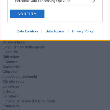
Personal Data Processing Opt Outs
La classe
Pensieri incoerenti
Dal balcone
CONFIRM
Insomnia
Il guardiano
Lo sgombero
Data Deletion
Data Access
Privacy Policy
Erodoto e Tucidide
Il padre della storia
Pensieri brevi
L'evoluzione della specie
Il servizio
Riflessioni
L'Oscuro
Generazioni
Cristobal
Il paese dei balocchi
Ciò che resta
La balena
Vittorio
La bufera
Il mago, la pera e il Bar la Posta
Primavera