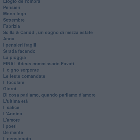
Elogio dell'ombra
Pensieri
Mono logo
Settembre
Fabrizia
​Scilla & Cariddi, un sogno di mezza estate
Anna
I pensieri fragili
Strada facendo
La pioggia
FINAL Adeus commissario Favati
Il cigno serpente
Le feste comandate
Il focolare
Giorni.
Di cosa parliamo, quando parliamo d'amore
L'ultima età
Il salice
L'Annina
L'amore
I poeti
De mente
Il pensionato