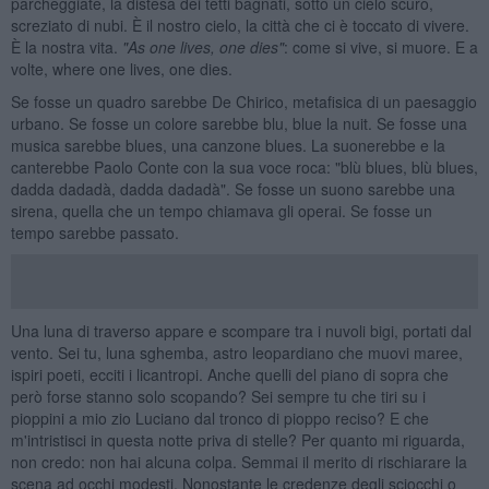
parcheggiate, la distesa dei tetti bagnati, sotto un cielo scuro,
screziato di nubi. È il nostro cielo, la città che ci è toccato di vivere.
È la nostra vita.
"
As one lives, one dies"
: come si vive, si muore. E a
volte, where one lives, one dies.
Se fosse un quadro sarebbe De Chirico, metafisica di un paesaggio
urbano. Se fosse un colore sarebbe blu, blue la nuit. Se fosse una
musica sarebbe blues, una canzone blues. La suonerebbe e la
canterebbe Paolo Conte con la sua voce roca: "blù blues, blù blues,
dadda dadadà, dadda dadadà". Se fosse un suono sarebbe una
sirena, quella che un tempo chiamava gli operai. Se fosse un
tempo sarebbe passato.
Una luna di traverso appare e scompare tra i nuvoli bigi, portati dal
vento. Sei tu, luna sghemba, astro leopardiano che muovi maree,
ispiri poeti, ecciti i licantropi. Anche quelli del piano di sopra che
però forse stanno solo scopando? Sei sempre tu che tiri su i
pioppini a mio zio Luciano dal tronco di pioppo reciso? E che
m'intristisci in questa notte priva di stelle? Per quanto mi riguarda,
non credo: non hai alcuna colpa. Semmai il merito di rischiarare la
scena ad occhi modesti. Nonostante le credenze degli sciocchi o