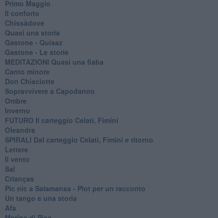
Primo Maggio
Il conforto
Chissàdove
Quasi una storia
Gastone - Quisaz
Gastone - Le storie
MEDITAZIONI Quasi una fiaba
Canto minore
Don Chisciotte
Sopravvivere a Capodanno
Ombre
Inverno
FUTURO Il carteggio Celati, Fimini
Oleandra
SPIRALI Dal carteggio Celati, Fimini e ritorno
Lettere
Il vento
Sal
Crianças
Pic nic a Salamansa - Plot per un racconto
Un tango e una storia
Afa
Marina di Pisa