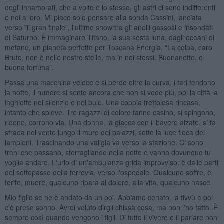
degli innamorati, che a volte è lo stesso, gli astri ci sono indifferenti
e noi a loro. Mi piace solo pensare alla sonda Cassini, lanciata
verso "il gran finale", l'ultimo show tra gli anelli gassosi e insondati
di Saturno. E immaginare Titano, la sua sesta luna, dagli oceani di
metano, un pianeta perfetto per Toscana Energia. "La colpa, caro
Bruto, non è nelle nostre stelle, ma in noi stessi. Buonanotte, e
buona fortuna".
Passa una macchina veloce e si perde oltre la curva, i fari fendono
la notte, il rumore si sente ancora che non si vede più, poi la città la
inghiotte nel silenzio e nel buio. Una coppia frettolosa rincasa,
intanto che spiove. Tre ragazzi di colore fanno casino, si spingono,
ridono, corrono via. Una donna, la giacca con il bavero alzato, si fa
strada nel vento lungo il muro dei palazzi, sotto la luce fioca dei
lampioni. Trascinando una valigia va verso la stazione. Ci sono
treni che passano, sferragliando nella notte e vanno dovunque tu
voglia andare. L'urlo di un'ambulanza grida improvviso: è dalle parti
del sottopasso della ferrovia, verso l'ospedale. Qualcuno soffre, è
ferito, muore, qualcuno ripara al dolore, alla vita, qualcuno nasce.
Mio figlio se ne è andato da un po'. Abbiamo cenato, la tivvù e poi
c'è preso sonno. Avrei voluto dirgli chissà cosa, ma non l'ho fatto. È
sempre così quando vengono i figli. Di tutto il vivere e il parlare non