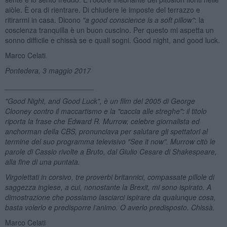
aiòle. È ora di rientrare. Di chiudere le imposte del terrazzo e
ritirarmi in casa. Dicono
"a good con
science is a soft pillow"
: la
coscienza tranquilla è un buon cuscino. Per questo mi aspetta un
sonno difficile e chissà se e quali sogni. Good night, and good luck.
Marco Celati
Pontedera, 3 maggio 2017
______________________
"Good Night, and Good Luck", è un film del 2005 di George
Clooney contro il maccartismo e la "caccia alle streghe": il titolo
riporta la frase che Edward R. Murrow, celebre giornalista ed
anchorman della CBS, pronunciava per salutare gli spettatori al
termine del suo programma televisivo "
See it now". Murrow citò le
parole di Cassio rivolte a Bruto, dal Giulio Cesare di Shakespeare,
alla fine di una puntata.
Virgolettati in corsivo, tre proverbi britannici, compassate pillole di
saggezza inglese, a cui, nonostante la Brexit, mi sono ispirato. A
dimostrazione che possiamo lasciarci ispirare da qualunque cosa,
basta volerlo e predisporre l'animo. O averlo predisposto. Chissà.
Marco Celati