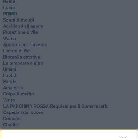
Relitti
Lucio
PRIMO
Sogni & incubi
Accidenti all’amore
Protezione civile
Walter
Appunti per l'inverno
Il muro di Baj
Biografia emotiva
La tempesta e altro
Umani
I bolidi
Parole
Amarezza
Colpa & merito
Vento
​LA PANCHINA ROSSA Requiem per il Commissario
Ospedali del cuore
Coraçào
Charlie
Il telefono del vento
Testamento & Commiato