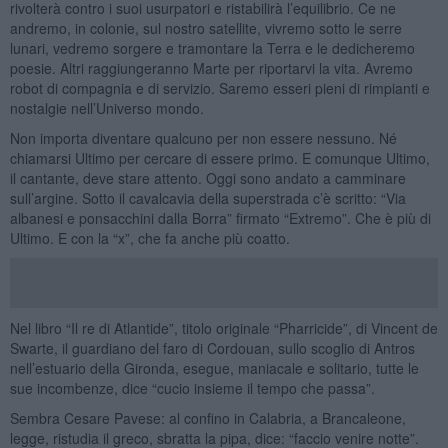
rivolterà contro i suoi usurpatori e ristabilirà l’equilibrio. Ce ne
andremo, in colonie, sul nostro satellite, vivremo sotto le serre
lunari, vedremo sorgere e tramontare la Terra e le dedicheremo
poesie. Altri raggiungeranno Marte per riportarvi la vita. Avremo
robot di compagnia e di servizio. Saremo esseri pieni di rimpianti e
nostalgie nell’Universo mondo.
Non importa diventare qualcuno per non essere nessuno. Né
chiamarsi Ultimo per cercare di essere primo. E comunque Ultimo,
il cantante, deve stare attento. Oggi sono andato a camminare
sull’argine. Sotto il cavalcavia della superstrada c’è scritto: “Via
albanesi e ponsacchini dalla Borra” firmato “Extremo”. Che è più di
Ultimo. E con la “x”, che fa anche più coatto.
Nel libro “Il re di Atlantide”, titolo originale “Pharricide”, di Vincent de
Swarte, il guardiano del faro di Cordouan, sullo scoglio di Antros
nell’estuario della Gironda, esegue, maniacale e solitario, tutte le
sue incombenze, dice “cucio insieme il tempo che passa”.
Sembra Cesare Pavese: al confino in Calabria, a Brancaleone,
legge, ristudia il greco, sbratta la pipa, dice: “faccio venire notte”.