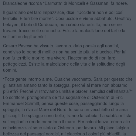
Brancaleone ricorda “L’armata” di Monicelli e Gassman, fa ridere.
Il guardiano del faro impazzisce, dice: “Uccidere non è poi così
terribile. È terribile morire”. Così uccide e viene abbattuto. Geoffroy
Lefayen, il boia di Cordouan, non credo sia esistito, non se ne
trovano tracce nelle cronache. Esiste la maledizione dei fari e la
solitudine degli uomini.
Cesare Pavese ha vissuto, lavorato, dato poesia agli uomini,
condiviso le pene di molti e non ha scritto più, si è ucciso. Per lui
non fu terribile morire, ma vivere. Raccomandò di non fare
pettegolezzi. Esiste la maledizione della vita e la solitudine degli
uomini.
“Poca gente intorno a me. Qualche vecchietto. Sarà per questo che
gli anziani amano tanto la spiaggia, perché al mare non abbiamo
più età? Perché vi ritroviamo umiltà e piaceri semplici dell’infanzia?”
Lo scrittore, protagonista de “La sognatrice di Ostenda” di Eric-
Emmanuel Schmitt, pensa queste cose, passeggiando lungo la
spiaggia, in riva al Mare del Nord. Io sono un vecchietto che ama
gli scogli. Le spiagge sono belle, tranne la sabbia. La sabbia mi sta
sui coglioni e rende monotono il mare. Per coincidenza -credo alle
coincidenze- ci sono stato a Ostenda, per lavoro. Mi piace l’algida
bellezza dei paesaggi nordici, mi piacciono i colori più sbiaditi, la