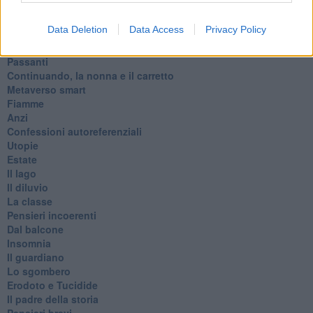
Le stelle del jazz
Vita & morte
Data Deletion
Data Access
Privacy Policy
Auguri
Moro
Passanti
Continuando, la nonna e il carretto
Metaverso smart
Fiamme
Anzi
Confessioni autoreferenziali
Utopie
Estate
Il lago
Il diluvio
La classe
Pensieri incoerenti
Dal balcone
Insomnia
Il guardiano
Lo sgombero
Erodoto e Tucidide
Il padre della storia
Pensieri brevi