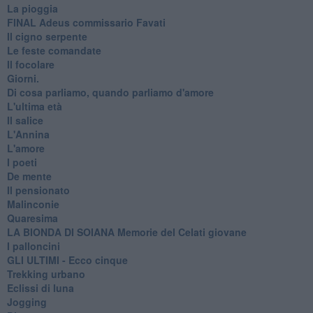
La pioggia
FINAL Adeus commissario Favati
Il cigno serpente
Le feste comandate
Il focolare
Giorni.
Di cosa parliamo, quando parliamo d'amore
L'ultima età
Il salice
L'Annina
L'amore
I poeti
De mente
Il pensionato
Malinconie
Quaresima
LA BIONDA DI SOIANA Memorie del Celati giovane
I palloncini
GLI ULTIMI - Ecco cinque
Trekking urbano
Eclissi di luna
Jogging