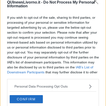
QUInewsLivorno.it -
Do Not Process My Personal
Poeta
Information
​La colpa - Memorie del commissario
Autunno
If you wish to opt-out of the sale, sharing to third parties, or
Gracias a la vida
Somnium
processing of your personal or sensitive information for
Fly me to the moon
targeted advertising by us, please use the below opt-out
Hop!
section to confirm your selection. Please note that after your
O sonho de um prisioneiro
opt-out request is processed you may continue seeing
Memòrias
interest-based ads based on personal information utilized by
Sto qui
us or personal information disclosed to third parties prior to
Scrivi
your opt-out. You may separately opt-out of the further
Bestiario
disclosure of your personal information by third parties on the
Pillole
IAB’s list of downstream participants. This information may
Veglia
also be disclosed by us to third parties on the
IAB’s List of
​“D” come delitto
Downstream Participants
that may further disclose it to other
D
third parties.
Belle lettere
25 Aprile
Personal Data Processing Opt Outs
Todo el bien, todo el mal
Silenzio
Le parole
CONFIRM
​L’Australiana