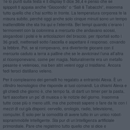
Te lo punti sulla testa e il display ti dice 36,4 e penso che se
spippoli ti appaia anche “Giocondo” o “Sali & Tabacchi”, insomma
tutto quello che c’hai scritto in fronte. La temperatura corporea te la
misura subito, perché oggi anche solo cinque minuti sono un tempo
inattendibile che sta tra qui e l’eternità. Bei tempi quando c’erano i
termometri con la colonnina a mercurio che andavano scossi,
slogandosi i polsi e le articolazioni del braccio, per riportali sotto i
36 gradi, metterseli sotto l’ascella e aspettare il responso, covando
la febbre. Poi, se si rompevano, era divertente giocare con il
mercurio caduto a terra a palline che se le avvicinavi l’una all’altra
si ricomponevano, come per magia. Naturalmente era un metallo
pesante e velenoso, ma ben altri veleni oggi ci insidiano. Ancora
fedi feroci distillano veleno.
Per il compleanno dei gemelli ho regalato a entrambi Alexa. È un
cilindro tecnologico che risponde ai tuoi comandi. Lo chiami Alexa e
gli chiedi che giorno è, che tempo fa, di darti un timer per la pasta,
farti ascoltare un po’ di musica o le notizie del giorno. Insomma
tutte cose più o meno utili, ma che potresti sapere o fare da te con i
mezzi di cui già disponi: cervello, orologio, radio, televisione,
computer. È solo per la comodità di avere tutto in un unico robot-
soprammobile intelligente. Sia pur di un’intelligenza artificiale
primordiale. Pare che registrino tutto quello che si dice e