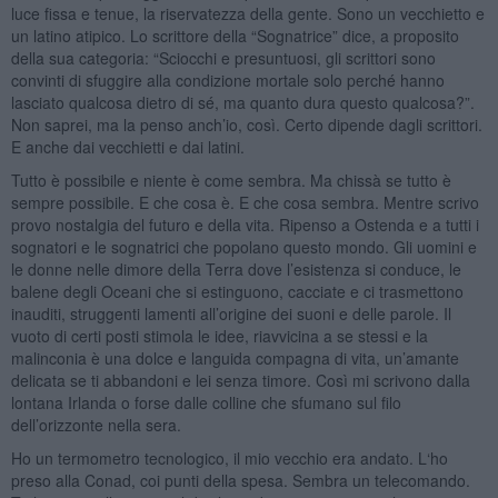
luce fissa e tenue, la riservatezza della gente. Sono un vecchietto e
un latino atipico. Lo scrittore della “Sognatrice” dice, a proposito
della sua categoria: “Sciocchi e presuntuosi, gli scrittori sono
convinti di sfuggire alla condizione mortale solo perché hanno
lasciato qualcosa dietro di sé, ma quanto dura questo qualcosa?”.
Non saprei, ma la penso anch’io, così. Certo dipende dagli scrittori.
E anche dai vecchietti e dai latini.
Tutto è possibile e niente è come sembra. Ma chissà se tutto è
sempre possibile. E che cosa è. E che cosa sembra. Mentre scrivo
provo nostalgia del futuro e della vita. Ripenso a Ostenda e a tutti i
sognatori e le sognatrici che popolano questo mondo. Gli uomini e
le donne nelle dimore della Terra dove l’esistenza si conduce, le
balene degli Oceani che si estinguono, cacciate e ci trasmettono
inauditi, struggenti lamenti all’origine dei suoni e delle parole. Il
vuoto di certi posti stimola le idee, riavvicina a se stessi e la
malinconia è una dolce e languida compagna di vita, un’amante
delicata se ti abbandoni e lei senza timore. Così mi scrivono dalla
lontana Irlanda o forse dalle colline che sfumano sul filo
dell’orizzonte nella sera.
Ho un termometro tecnologico, il mio vecchio era andato. L‘ho
preso alla Conad, coi punti della spesa. Sembra un telecomando.