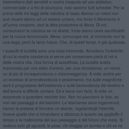
trasmettano dati sensibili a nostra insaputa ad uso statistico,
commerciale o a fini di sicurezza, così saremo tutti schedati. Per la
prima delle tre leggi della robotica di Isaac Asimov un robot non
può recare danno ad un essere umano, ma forse il riferimento è
all’uomo creatore, cioè la ditta produttrice di Alexa. Di noi
consumatori la robotica se ne sbatte, forse siamo cavie sacrificabili
per la nuova tecnocrazia. Alexa, comunque sia, al momento non fa
una sega, però fa tanto futuro. Che, di questi tempi, è già qualcosa.
I sussulti di lucidità sono una cosa tremenda. Annullano l’indefinito
di cui la nostra coscienza si serve per conservare pietà di noi e
della nostra vita. Una forma di autodifesa. La lucidità scatta
improvvisa per uno stato d’animo, per una circostanza, un nome,
un di più di consapevolezza o chiaroveggenza. A volte anche per
un eccesso di arrendevolezza e pessimismo, ma sulle magnifiche
sorti e progressive dell’esistenza o sulla benevolenza del destino e
dell’amore è difficile contare. Ed è bene non farlo. A volte mi
sorprendo a guardare vecchie foto. Non mi piacciono le foto, se
non dei paesaggi e dei bambini. Le istantanee sono ingannevoli,
hanno la pretesa di fermare un istante, regalandogli l’eternità.
Invece quello che ci rimandano a distanza è quanto sia gaglioffo il
tempo e la malinconia del suo passaggio e del futuro che resta. Si
vedono solo gli sguardi, le pose, chi sfoggia un sorriso e chi se ne