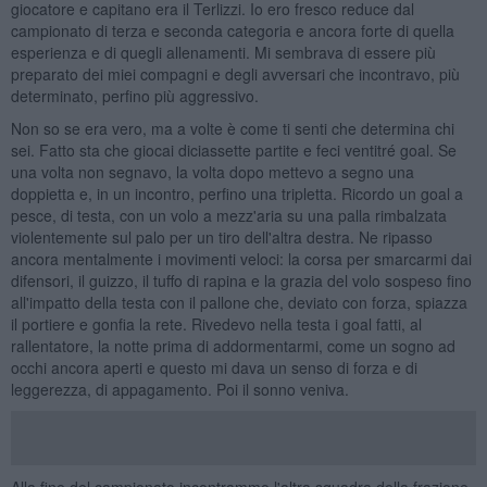
giocatore e capitano era il Terlizzi. Io ero fresco reduce dal
campionato di terza e seconda categoria e ancora forte di quella
esperienza e di quegli allenamenti. Mi sembrava di essere più
preparato dei miei compagni e degli avversari che incontravo, più
determinato, perfino più aggressivo.
Non so se era vero, ma a volte è come ti senti che determina chi
sei. Fatto sta che giocai diciassette partite e feci ventitré goal. Se
una volta non segnavo, la volta dopo mettevo a segno una
doppietta e, in un incontro, perfino una tripletta. Ricordo un goal a
pesce, di testa, con un volo a mezz'aria su una palla rimbalzata
violentemente sul palo per un tiro dell'altra destra. Ne ripasso
ancora mentalmente i movimenti veloci: la corsa per smarcarmi dai
difensori, il guizzo, il tuffo di rapina e la grazia del volo sospeso fino
all'impatto della testa con il pallone che, deviato con forza, spiazza
il portiere e gonfia la rete. Rivedevo nella testa i goal fatti, al
rallentatore, la notte prima di addormentarmi, come un sogno ad
occhi ancora aperti e questo mi dava un senso di forza e di
leggerezza, di appagamento. Poi il sonno veniva.
Alla fine del campionato incontrammo l'altra squadra della frazione,