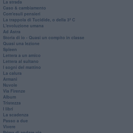
La strada
Caso & cambiamento
Com'esuli pensieri
La trappola di Tucidide, o della 3ª C
L'evoluzione umana
Ad Astra
Storia di io - Quasi un compito in classe
Quasi una lezione
Spleen
Lettera a un amico
Lettera al sultano
I sogni del mattino
La calura
Armani
Nuvole
Via Firenze
Album
Tristezza
I libri
La scadenza
Passo a due
Vivere
Prima di andare via