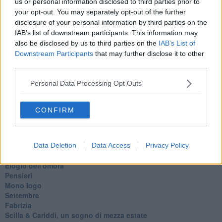
us or personal information disclosed to third parties prior to
Erodoto e Tucidide
your opt-out. You may separately opt-out of the further
Il padre della storia
disclosure of your personal information by third parties on the
Pensieri brevi
IAB’s list of downstream participants. This information may
L'evoluzione della specie
also be disclosed by us to third parties on the
IAB’s List of
Il servizio
Downstream Participants
that may further disclose it to other
Riflessioni
third parties.
L'Oscuro
Generazioni
Personal Data Processing Opt Outs
Cristobal
Il paese dei balocchi
Ciò che resta
CONFIRM
La balena
Vittorio
La bufera
Il mago, la pera e il Bar la Posta
Data Deletion
Data Access
Privacy Policy
Primavera
Elogio dell'ombra
Pensieri
Mono logo
Settembre
Fabrizia
​Scilla & Cariddi, un sogno di mezza estate