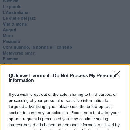
Silenzio
Le parole
​L’Australiana
Le stelle del jazz
Vita & morte
Auguri
Moro
Passanti
Continuando, la nonna e il carretto
Metaverso smart
Fiamme
Anzi
Confessioni autoreferenziali
QUInewsLivorno.it -
Do Not Process My Personal
Utopie
Information
Estate
Il lago
Il diluvio
If you wish to opt-out of the sale, sharing to third parties, or
La classe
processing of your personal or sensitive information for
Pensieri incoerenti
targeted advertising by us, please use the below opt-out
Dal balcone
section to confirm your selection. Please note that after your
Insomnia
opt-out request is processed you may continue seeing
Il guardiano
interest-based ads based on personal information utilized by
Lo sgombero