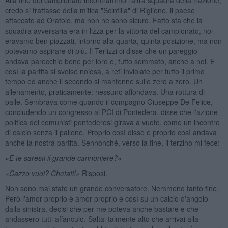
credo si trattasse della mitica "Scintilla" di Riglione, il paese
attaccato ad Oratoio, ma non ne sono sicuro. Fatto sta che la
squadra avversaria era in lizza per la vittoria del campionato, noi
eravamo ben piazzati, intorno alla quarta, quinta posizione, ma non
potevamo aspirare di più. Il Terlizzi ci disse che un pareggio
andava parecchio bene per loro e, tutto sommato, anche a noi. E
così la partita si svolse noiosa, a reti inviolate per tutto il primo
tempo ed anche il secondo si mantenne sullo zero a zero. Un
allenamento, praticamente: nessuno affondava. Una rottura di
palle. Sembrava come quando il compagno Giuseppe De Felice,
concludendo un congresso al PCI di Pontedera, disse che l'azione
politica dei comunisti pontederesi girava a vuoto, come un incontro
di calcio senza il pallone. Proprio così disse e proprio così andava
anche la nostra partita. Sennonché, verso la fine, il terzino mi fece:
«E te saresti il grande cannoniere?»
«
Cazzo vuoi? Chetati!»
Risposi.
Non sono mai stato un grande conversatore. Nemmeno tanto fine.
Però l'amor proprio è amor proprio e così su un calcio d'angolo
dalla sinistra, decisi che per me poteva anche bastare e che
andassero tutti affanculo. Saltai talmente alto che arrivai alla