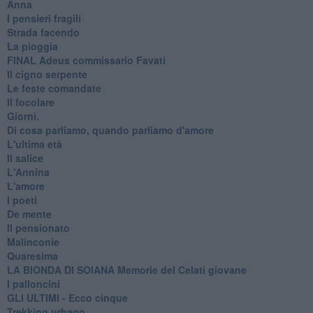
Anna
I pensieri fragili
Strada facendo
La pioggia
FINAL Adeus commissario Favati
Il cigno serpente
Le feste comandate
Il focolare
Giorni.
Di cosa parliamo, quando parliamo d'amore
L'ultima età
Il salice
L'Annina
L'amore
I poeti
De mente
Il pensionato
Malinconie
Quaresima
LA BIONDA DI SOIANA Memorie del Celati giovane
I palloncini
GLI ULTIMI - Ecco cinque
Trekking urbano