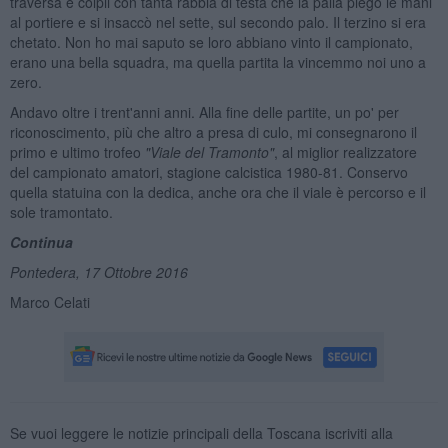
traversa e colpii con tanta rabbia di testa che la palla piegò le mani
al portiere e si insaccò nel sette, sul secondo palo. Il terzino si era
chetato. Non ho mai saputo se loro abbiano vinto il campionato,
erano una bella squadra, ma quella partita la vincemmo noi uno a
zero.
Andavo oltre i trent'anni anni. Alla fine delle partite, un po' per
riconoscimento, più che altro a presa di culo, mi consegnarono il
primo e ultimo trofeo
"Viale del Tramonto"
, al miglior realizzatore
del campionato amatori, stagione calcistica 1980-81. Conservo
quella statuina con la dedica, anche ora che il viale è percorso e il
sole tramontato.
Continua
Pontedera, 17 Ottobre 2016
Marco Celati
Se vuoi leggere le notizie principali della Toscana iscriviti alla