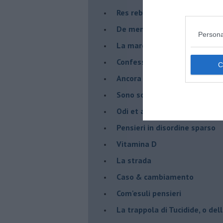
Res rebus
De mente
Persona
La marcia
Confessioni del pappagallo
Ancora pensieri & disordine
Sono solo parole
Odi et amo
Pensieri in disordine sparso
Vitamina D
La strada
Caso & cambiamento
Com'esuli pensieri
La trappola di Tucidide, o dell