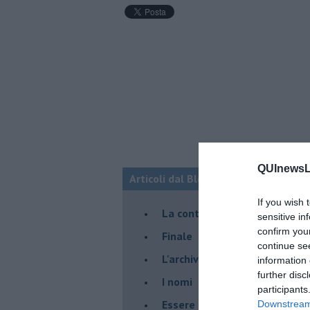
QUInewsLi
Articoli dal Blog “Racconti della do
If you wish 
La controversia degli azzimi
sensitive in
confirm you
Finale
continue se
L'archivio
information 
further disc
I nomi
participants
Essere
Downstream 