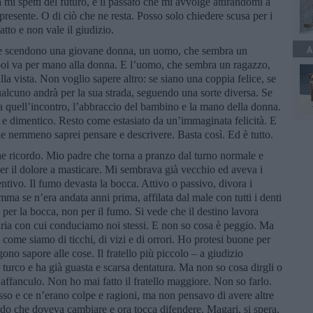
a mi spetti del futuro, è il passato che mi avvolge attirandomi a
 presente. O di ciò che ne resta. Posso solo chiedere scusa per i
atto e non vale il giudizio.
A
 ne scendono una giovane donna, un uomo, che sembra un
poi va per mano alla donna. E l’uomo, che sembra un ragazzo,
la vista. Non voglio sapere altro: se siano una coppia felice, se
alcuno andrà per la sua strada, seguendo una sorte diversa. Se
sta quell’incontro, l’abbraccio del bambino e la mano della donna.
e dimentico. Resto come estasiato da un’immaginata felicità. E
he nemmeno saprei pensare e descrivere. Basta così. Ed è tutto.
he ricordo. Mio padre che torna a pranzo dal turno normale e
 per il dolore a masticare. Mi sembrava già vecchio ed aveva i
tivo. Il fumo devasta la bocca. Attivo o passivo, divora i
ma se n’era andata anni prima, affilata dal male con tutti i denti
e per la bocca, non per il fumo. Si vede che il destino lavora
curia con cui conduciamo noi stessi. E non so cosa è peggio. Ma
i come siamo di ticchi, di vizi e di orrori. Ho protesi buone per
no sapore alle cose. Il fratello più piccolo – a giudizio
turco e ha già guasta e scarsa dentatura. Ma non so cosa dirgli o
ffanculo. Non ho mai fatto il fratello maggiore. Non so farlo.
esso e ce n’erano colpe e ragioni, ma non pensavo di avere altre
ndo che doveva cambiare e ora tocca difendere. Magari, si spera,