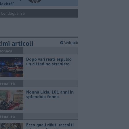
la città"
Condoglianze
imi articoli
Vedi tutti
ronaca
Dopo vari reati espulso
un cittadino straniero
ttualità
Nonna Licia, 101 anni in
splendida forma
ttualità
Ecco quali rifiuti raccolti