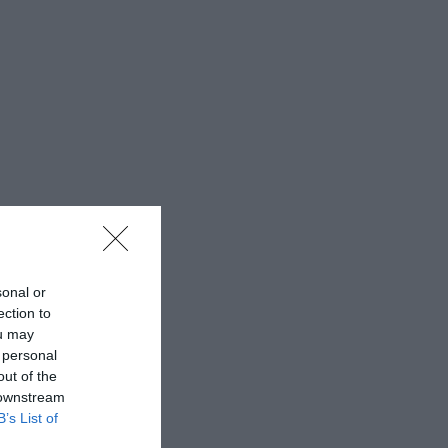
sonal or
ection to
ou may
 personal
out of the
 downstream
B’s List of