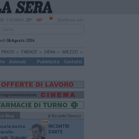
23°
36°
O:
LIVORNO
QuiNews.net
vedì
06 Agosto 2026
PRATO
FIRENZE
SIENA
AREZZO
ste
Animali
Pubblicità
Contatti
ui Blog
di Riccardo Ferrucci
INCONTRI
ucca la mostra
D'ARTE
Marcello
selli “Dialoghi