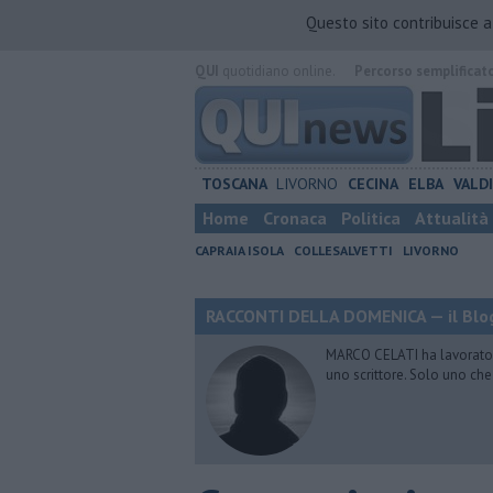
Questo sito contribuisce 
QUI
quotidiano online.
Percorso semplificat
TOSCANA
LIVORNO
CECINA
ELBA
VALD
Home
Cronaca
Politica
Attualità
CAPRAIA ISOLA
COLLESALVETTI
LIVORNO
RACCONTI DELLA DOMENICA — il Blog
MARCO CELATI ha lavorato e 
uno scrittore. Solo uno che 