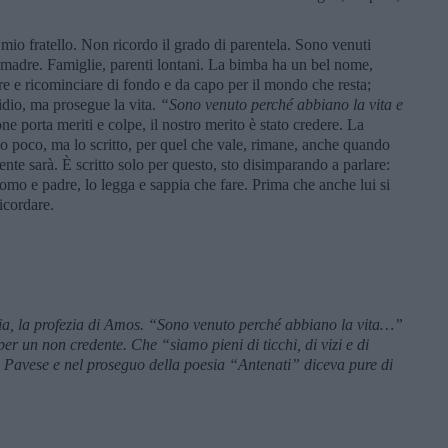
ro mio fratello. Non ricordo il grado di parentela. Sono venuti
da madre. Famiglie, parenti lontani. La bimba ha un bel nome,
re e ricominciare di fondo e da capo per il mondo che resta;
idio, ma prosegue la vita.
“Sono venuto perché abbiano la vita e
ne porta meriti e colpe, il nostro merito è stato credere. La
do poco, ma lo scritto, per quel che vale, rimane, anche quando
nte sarà. È scritto solo per questo, sto disimparando a parlare:
 uomo e padre, lo legga e sappia che fare. Prima che anche lui si
icordare.
ia, la profezia di Amos. “Sono venuto perché abbiano la vita…”
er un non credente. Che “siamo pieni di ticchi, di vizi e di
va Pavese e nel proseguo della poesia “Antenati” diceva pure di