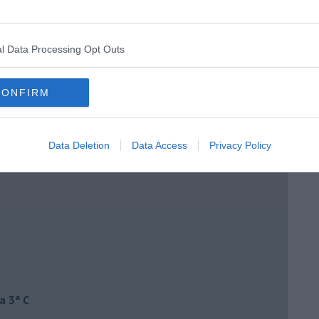
l Data Processing Opt Outs
CONFIRM
Data Deletion
Data Access
Privacy Policy
a 3ª C