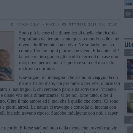
con 
QUI
DI MARCO CELATI - MARTEDÌ
05 OTTOBRE 2021
ORE 07:30
Sono più le cose che dimentico di quelle che ricordo.
Sopraffatto dal tempo, sento questo mondo ostile e mi
Ult
diventa indifferente come vivo. Né so farlo, non so
come affrontare ogni giorno che viene. E la notte, oh!
C
la notte mi inseguono gli incubi ricorrenti di case non
mie, dove per me non c’è posto e solo nel mio letto
mi trovo a dormire.
E se sogno, mi immagino che siamo in viaggio da un
mare all’altro mare, chi per fame o per sete, o incalzati
A
ro al naufragio. E chi cercando parole da scrivere e l’incanto
 diano vita nella dimenticanza. Oltre noi, oltre tutto, oltre il
ro. Oltre il mio amore ed il tuo, che è quello che conta. Ci sono
e giorni atroci. La natura ci travolge e consola: ci incanta con
ccelli bianchi trovano riposo. Sarebbe indulgente con noi, a saper
A
e ricordo. E forse sarà nel buio della mente che troverò ospizio