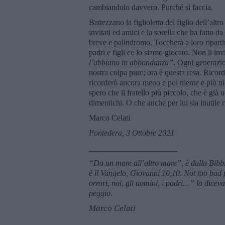
cambiandolo davvero. Purché si faccia.
Battezzano la figlioletta del figlio dell’alt
invitati ed amici e la sorella che ha fatto 
breve e palindromo. Toccherà a loro riparti
padri e figli ce lo siamo giocato. Non li inv
l’abbiano in abbondanza”
. Ogni generazio
nostra colpa pure; ora è questa resa. Ricor
ricorderò ancora meno e poi niente e più nie
spero che il fratello più piccolo, che è già
dimentichi. O che anche per lui sia inutile r
Marco Celati
Pontedera, 3 Ottobre 2021
______________________
“Da un mare all’altro mare”, è dalla Bibb
è il Vangelo, Giovanni 10,10. Not too bad p
orrori, noi, gli uomini, i padri…” lo dice
peggio.
Marco Celati