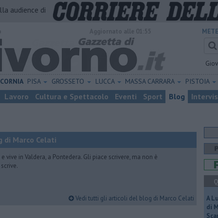
alla audience di
o
Aggiornato alle 01:55
METE
Gio
ICORNIA
PISA
GROSSETO
LUCCA
MASSA CARRARA
PISTOIA
Lavoro
Cultura e Spettacolo
Eventi
Sport
Blog
Intervi
 di Marco Celati
vive in Valdera, a Pontedera. Gli piace scrivere, ma non è
scrive.
Q
Vedi tutti gli articoli del blog di Marco Celati
A L
di 
Scar